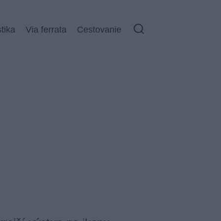
stika
Via ferrata
Cestovanie