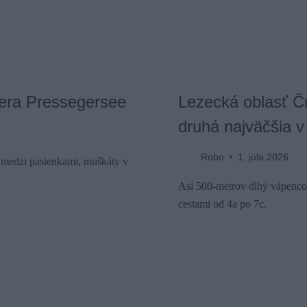
azera Pressegersee
Lezecká oblasť Čr
druhá najväčšia v
Robo
1. júla 2026
y medzi pasienkami, muškáty v
Asi 500-metrov dlhý vápencov
cestami od 4a po 7c.