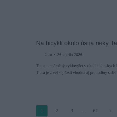
Na bicykli okolo ústia rieky T
Jaro
26. apríla 2026
Tip na nenáročný cyklovýlet v okolí talianskych 
Trasa je z veľkej časti vhodná aj pre rodiny s deť
Page
1
2
3
…
62
Ďale