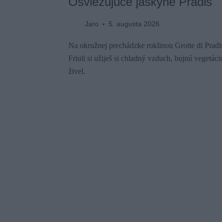
Osviežujúce jaskyne Pradis
Jaro
5. augusta 2026
Na okružnej prechádzke roklinou Grotte di Pradi
Friuli si užiješ si chladný vzduch, bujnú vegetá
živel.