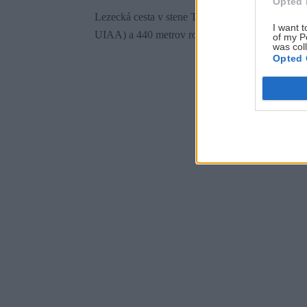
Opted 
Lezecká cesta v stene Torre Colfosco má obtiaž
I want t
UIAA) a 440 metrov rozložených do 10 dĺžok.
of my P
was col
Opted 