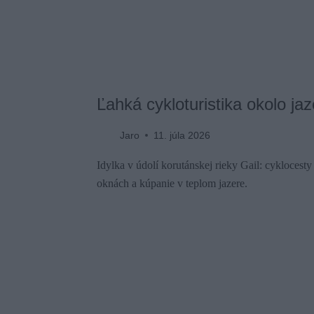
Ľahká cykloturistika okolo j
Jaro
11. júla 2026
Idylka v údolí korutánskej rieky Gail: cyklocest
oknách a kúpanie v teplom jazere.