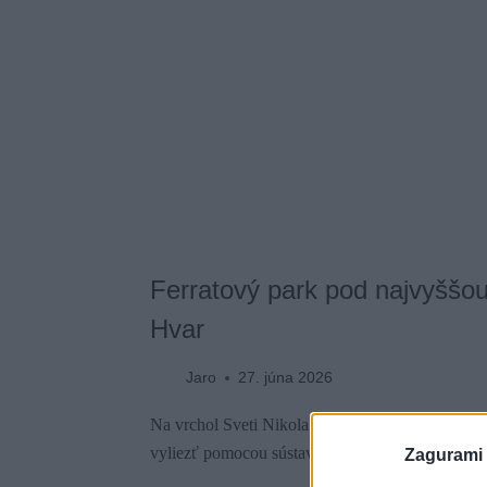
Ferratový park pod najvyššou
Hvar
Jaro
27. júna 2026
Na vrchol Sveti Nikola (628 m) sa dá vyjsť po t
vyliezť pomocou sústavy troch zaistených ciest.
Zagurami