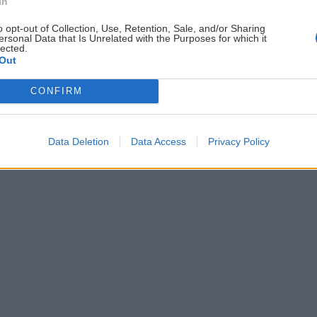
In
Jaro
2. júna 2026
nosť francúzskych 6a (6+
o opt-out of Collection, Use, Retention, Sale, and/or Sharing
ersonal Data that Is Unrelated with the Purposes for which it
Na cyklovýlete cez vinárske d
lected.
Out
štyri rozhľadne, ochutnali mi
CONFIRM
Data Deletion
Data Access
Privacy Policy