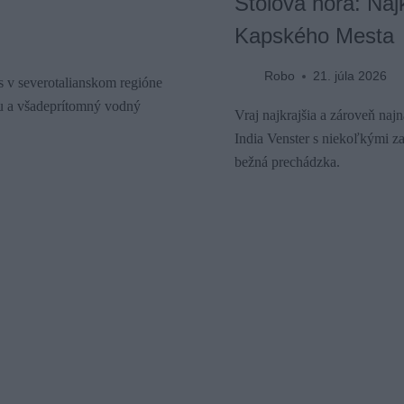
Stolová hora: Naj
Kapského Mesta
Robo
21. júla 2026
s v severotalianskom regióne
ciu a všadeprítomný vodný
Vraj najkrajšia a zároveň najn
India Venster s niekoľkými zai
bežná prechádzka.