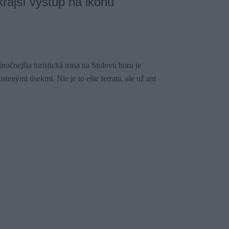
krajší výstup na ikonu
áročnejšia turistická trasa na Stolovú horu je
stenými úsekmi. Nie je to ešte ferrata, ale už ani