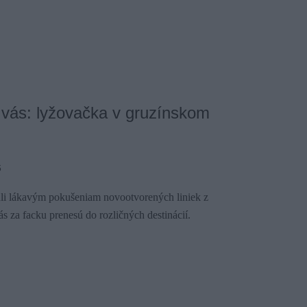
 vás: lyžovačka v gruzínskom
6
hli lákavým pokušeniam novootvorených liniek z
vás za facku prenesú do rozličných destinácií.