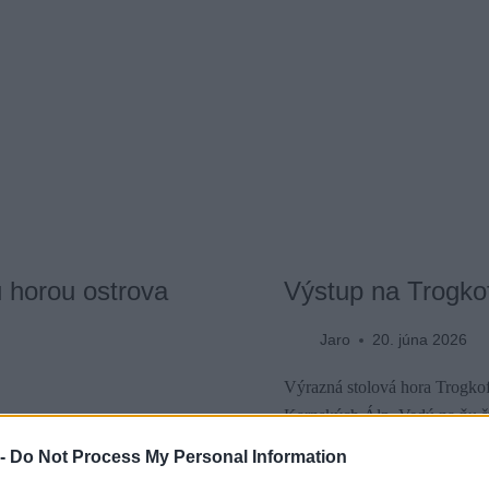
 horou ostrova
Výstup na Trogkof
Jaro
20. júna 2026
Výrazná stolová hora Trogkof
Karnských Álp. Vedú na ňu št
uristickom chodníku alebo
ferrata Crete Rosse s obtiažn
 -
Do Not Process My Personal Information