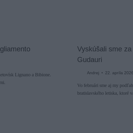
agliamento
Vyskúšali sme za
Gudauri
Andrej
22. apríla 202
letovísk Lignano a Bibione.
mi.
Vo februári sme aj my podľa
bratislavského letiska, ktoré 
j