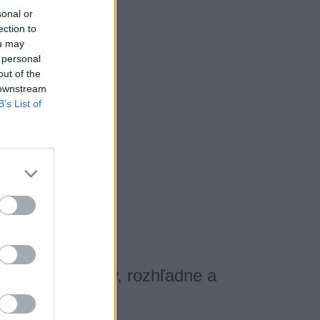
sonal or
ection to
ou may
 personal
out of the
 downstream
B’s List of
ory: cyklotrasy, rozhľadne a