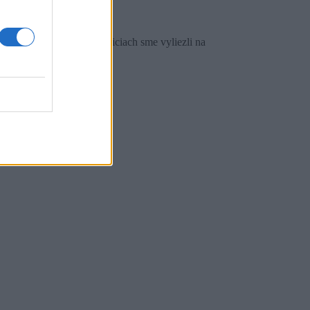
ediny pri Velkých Pavloviciach sme vyliezli na
estne víno aj gastronómiu.