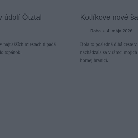
 údolí Ötztal
Kotlíkove nové šat
Robo
4. mája 2026
 v najťažších miestach ti padá
Bola to posledná dlhá ceste v
do topánok.
nachádzala sa v rámci mojich
hornej hranici.