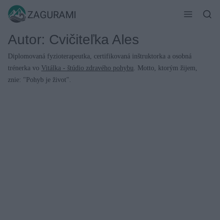
Skip
ZAGURAMI
to
content
Autor: Cvičiteľka Ales
Diplomovaná fyzioterapeutka, certifikovaná inštruktorka a osobná
trénerka vo
Vitálka - štúdio zdravého pohybu
. Motto, ktorým žijem,
znie: "Pohyb je život".