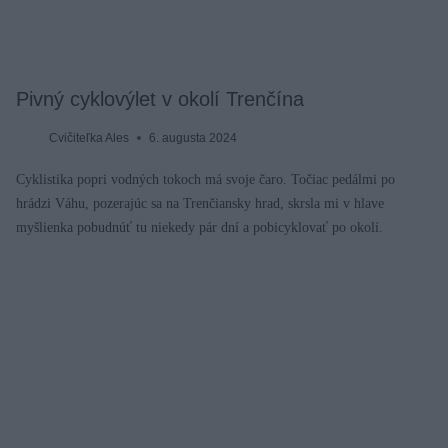
Pivný cyklovýlet v okolí Trenčína
Cvičiteľka Ales
6. augusta 2024
Cyklistika popri vodných tokoch má svoje čaro. Točiac pedálmi po
hrádzi Váhu, pozerajúc sa na Trenčiansky hrad, skrsla mi v hlave
myšlienka pobudnúť tu niekedy pár dní a pobicyklovať po okolí.