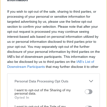
If you wish to opt-out of the sale, sharing to third parties, or
processing of your personal or sensitive information for
targeted advertising by us, please use the below opt-out
section to confirm your selection. Please note that after your
opt-out request is processed you may continue seeing
interest-based ads based on personal information utilized by
us or personal information disclosed to third parties prior to
your opt-out. You may separately opt-out of the further
disclosure of your personal information by third parties on the
V šortkách na Ďumbieri v januári
IAB’s list of downstream participants. This information may
also be disclosed by us to third parties on the
IAB’s List of
Cvičiteľka Ales
9. januára 2023
Downstream Participants
that may further disclose it to other
third parties.
Výstup z Trangošky na Ďumbier v šortkách s obnaženou hornou
Personal Data Processing Opt Outs
polovicou tela bol vyvrcholením trojdňového pobytu. Predchádzala mu
pohybová aj mentálna príprava cez dýchaciu techniku Wima Hofa.
I want to opt-out of the Sharing of my
personal data.
Opted In
I want to opt-out of the Sale of my