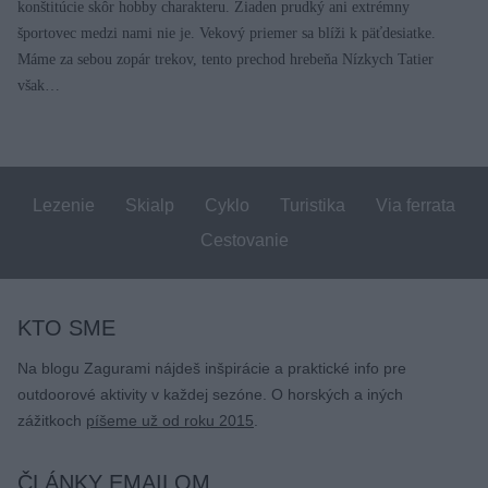
konštitúcie skôr hobby charakteru. Žiaden prudký ani extrémny
športovec medzi nami nie je. Vekový priemer sa blíži k päťdesiatke.
Máme za sebou zopár trekov, tento prechod hrebeňa Nízkych Tatier
však…
Lezenie
Skialp
Cyklo
Turistika
Via ferrata
Cestovanie
KTO SME
Na blogu Zagurami nájdeš inšpirácie a praktické info pre
outdoorové aktivity v každej sezóne. O horských a iných
zážitkoch
píšeme už od roku 2015
.
ČLÁNKY EMAILOM