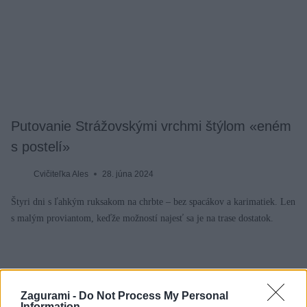
Putovanie Strážovskými vrchmi štýlom «eném
s postelí»
Cvičiteľka Ales
28. júna 2024
Štyri dni s ľahkým ruksakom na chrbte – bez spacákov a karimatiek. Len
s malým proviantom, keďže možností najesť sa je na trase dostatok.
Zagurami -
Do Not Process My Personal
Information