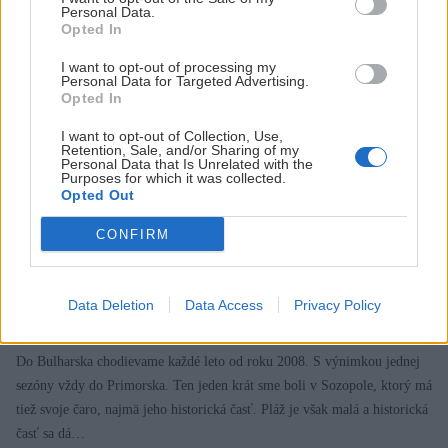
Personal Data.
Opted In
I want to opt-out of processing my
Personal Data for Targeted Advertising.
Opted In
I want to opt-out of Collection, Use,
Retention, Sale, and/or Sharing of my
Personal Data that Is Unrelated with the
Purposes for which it was collected.
Opted Out
CONFIRM
Dobrodružná nuda v bulharskom Primorsku
Data Deletion
Data Access
Privacy Policy
Cvičiteľka Ales
15. augusta 2017
Do Bulharska chodievame každé leto od roku 2008. S výnimkou jednej
sezóny vždy do Primorska. Ten jeden krát sme boli v Sozopole, ktorý má
tiež svoje čaro, najmä jeho historická časť. Pláž je však malá a historická
časť sa dá…