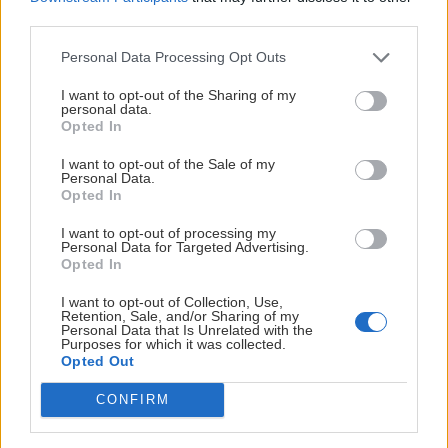
third parties.
Personal Data Processing Opt Outs
I want to opt-out of the Sharing of my
personal data.
Opted In
I want to opt-out of the Sale of my
Personal Data.
Opted In
I want to opt-out of processing my
Personal Data for Targeted Advertising.
Opted In
I want to opt-out of Collection, Use,
Retention, Sale, and/or Sharing of my
Pot a slzy pred lezením. Kombináciu bike and
Personal Data that Is Unrelated with the
Purposes for which it was collected.
climb milujem
Opted Out
Robo
23. septembra 2025
CONFIRM
Tip na ľahšie viacdĺžkové lezenie v centrálnej časti Karnských Álp. Via