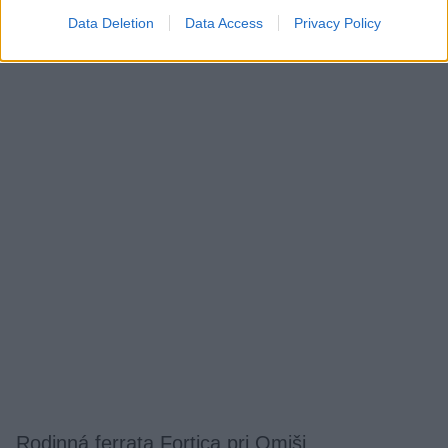
Stelle Filanti (6- UIAA) vedie cez exkluzívnu vápencovú platňu s
Data Deletion
Data Access
Privacy Policy
vodnými žliabkami.
Rodinná ferrata Fortica pri Omiši