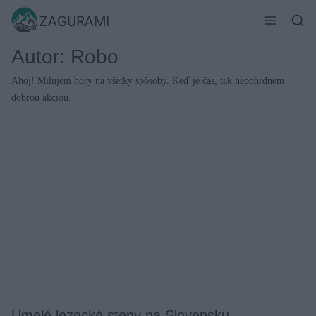
Skip
ZAGURAMI
to
content
Autor: Robo
Ahoj! Milujem hory na všetky spôsoby. Keď je čas, tak nepohrdnem
dobrou akciou.
Umelé lezecké steny na Slovensku –