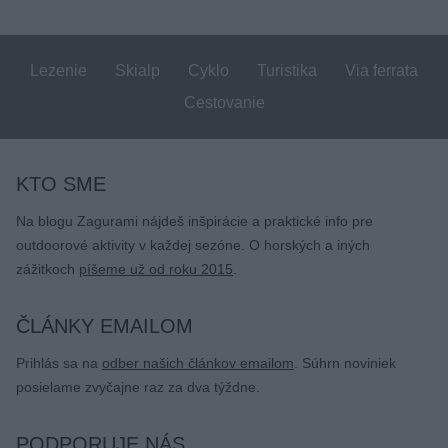
Lezenie
Skialp
Cyklo
Turistika
Via ferrata
Cestovanie
KTO SME
Na blogu Zagurami nájdeš inšpirácie a praktické info pre
outdoorové aktivity v každej sezóne. O horských a iných
zážitkoch
píšeme už od roku 2015
.
ČLÁNKY EMAILOM
Prihlás sa na
odber našich článkov emailom
. Súhrn noviniek
posielame zvyčajne raz za dva týždne.
PODPORUJE NÁS