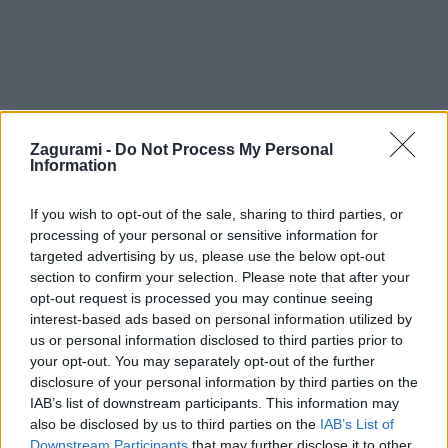
Zagurami -
Do Not Process My Personal
Information
If you wish to opt-out of the sale, sharing to third parties, or
processing of your personal or sensitive information for
Na Pálave buď cvakneš prvé istenie, alebo
targeted advertising by us, please use the below opt-out
section to confirm your selection. Please note that after your
zomrieš
opt-out request is processed you may continue seeing
interest-based ads based on personal information utilized by
Robo
30. septembra 2025
us or personal information disclosed to third parties prior to
your opt-out. You may separately opt-out of the further
Jeden z najstarších cvičných lezeckých terénov v Česku leží v čarovnom
disclosure of your personal information by third parties on the
prostredí nad vinicami a je charakteristický riadne podhodnotenou
IAB’s list of downstream participants. This information may
obtiažnosťou ciest.
also be disclosed by us to third parties on the
IAB’s List of
Downstream Participants
that may further disclose it to other