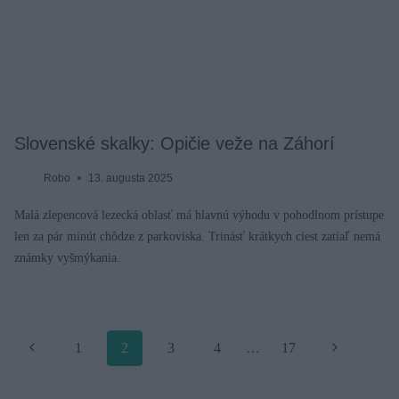
Slovenské skalky: Opičie veže na Záhorí
Robo
13. augusta 2025
Malá zlepencová lezecká oblasť má hlavnú výhodu v pohodlnom prístupe
len za pár minút chôdze z parkoviska. Trinásť krátkych ciest zatiaľ nemá
známky vyšmýkania.
Page
Späť
1
2
3
4
…
17
Ďalej
navigation