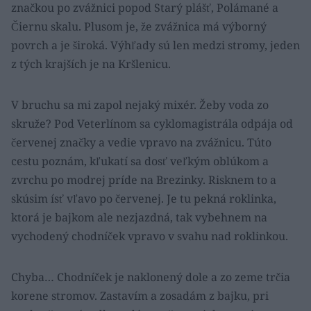
značkou po zvážnici popod Starý plášť, Polámané a
Čiernu skalu. Plusom je, že zvážnica má výborný
povrch a je široká. Výhľady sú len medzi stromy, jeden
z tých krajších je na Kršlenicu.
V bruchu sa mi zapol nejaký mixér. Žeby voda zo
skruže? Pod Veterlínom sa cyklomagistrála odpája od
červenej značky a vedie vpravo na zvážnicu. Túto
cestu poznám, kľukatí sa dosť veľkým oblúkom a
zvrchu po modrej príde na Brezinky. Risknem to a
skúsim ísť vľavo po červenej. Je tu pekná roklinka,
ktorá je bajkom ale nezjazdná, tak vybehnem na
vychodený chodníček vpravo v svahu nad roklinkou.
Chyba… Chodníček je naklonený dole a zo zeme trčia
korene stromov. Zastavím a zosadám z bajku, pri