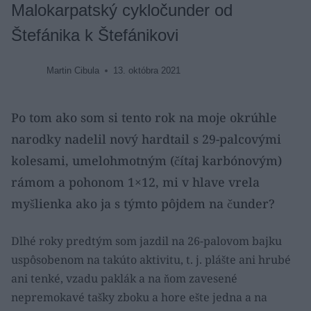
Malokarpatský cykločunder od
Štefánika k Štefánikovi
Martin Cibula
13. októbra 2021
Po tom ako som si tento rok na moje okrúhle
narodky nadelil nový hardtail s 29-palcovými
kolesami, umelohmotným (čítaj karbónovým)
rámom a pohonom 1×12, mi v hlave vrela
myšlienka ako ja s týmto pôjdem na čunder?
Dlhé roky predtým som jazdil na 26-palovom bajku
uspôsobenom na takúto aktivitu, t. j. plášte ani hrubé
ani tenké, vzadu paklák a na ňom zavesené
nepremokavé tašky zboku a hore ešte jedna a na