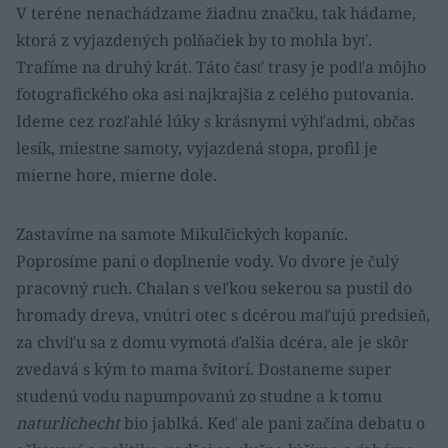
V teréne nenachádzame žiadnu značku, tak hádame,
ktorá z vyjazdených polňačiek by to mohla byť.
Trafíme na druhý krát. Táto časť trasy je podľa môjho
fotografického oka asi najkrajšia z celého putovania.
Ideme cez rozľahlé lúky s krásnymi výhľadmi, občas
lesík, miestne samoty, vyjazdená stopa, profil je
mierne hore, mierne dole.
Zastavíme na samote Mikulčických kopaníc.
Poprosíme pani o doplnenie vody. Vo dvore je čulý
pracovný ruch. Chalan s veľkou sekerou sa pustil do
hromady dreva, vnútri otec s dcérou maľujú predsieň,
za chvíľu sa z domu vymotá ďalšia dcéra, ale je skôr
zvedavá s kým to mama švitorí. Dostaneme super
studenú vodu napumpovanú zo studne a k tomu
naturlichecht
bio jablká. Keď ale pani začína debatu o