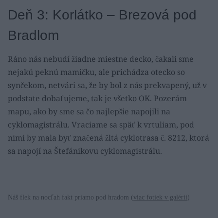
Deň 3: Korlátko – Brezová pod
Bradlom
Ráno nás nebudí žiadne miestne decko, čakali sme
nejakú peknú mamičku, ale prichádza otecko so
synčekom, netvári sa, že by bol z nás prekvapený, už v
podstate dobaľujeme, tak je všetko OK. Pozerám
mapu, ako by sme sa čo najlepšie napojili na
cyklomagistrálu. Vraciame sa späť k vrtuliam, pod
nimi by mala byť značená žltá cyklotrasa č. 8212, ktorá
sa napojí na Štefánikovu cyklomagistrálu.
Náš flek na nocľah fakt priamo pod hradom (
viac fotiek v galérii
)