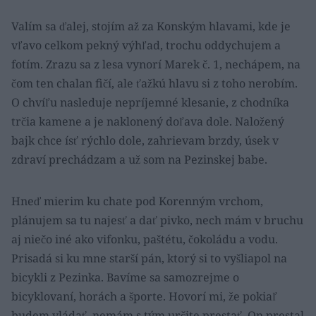
Valím sa ďalej, stojím až za Konským hlavami, kde je
vľavo celkom pekný výhľad, trochu oddychujem a
fotím. Zrazu sa z lesa vynorí Marek č. 1, nechápem, na
čom ten chalan fičí, ale ťažkú hlavu si z toho nerobím.
O chvíľu nasleduje nepríjemné klesanie, z chodníka
trčia kamene a je naklonený doľava dole. Naložený
bajk chce ísť rýchlo dole, zahrievam brzdy, úsek v
zdraví prechádzam a už som na Pezinskej babe.
Hneď mierim ku chate pod Korenným vrchom,
plánujem sa tu najesť a dať pivko, nech mám v bruchu
aj niečo iné ako vifonku, paštétu, čokoládu a vodu.
Prisadá si ku mne starší pán, ktorý si to vyšliapol na
bicykli z Pezinka. Bavíme sa samozrejme o
bicyklovaní, horách a športe. Hovorí mi, že pokiaľ
budem vládať, nemám s tým určite prestať. On prestal