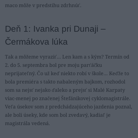
maco môže v predstihu zdrhnúť.
Deň 1: Ivanka pri Dunaji –
Čermákova lúka
Tak a môžeme vyraziť… Len kam a s kým? Termín od
2. do 5. septembra bol pre moju parťáčku
neprijateľný. Čo už keď niekto robí v škole… Keďže to
bola premiéra s takto nabaleným bajkom, rozhodol
som sa nejsť nejako ďaleko a prejsť si Malé Karpaty
viac-menej po značenej Štefánikovej cyklomagistrále.
Veľa úsekov som z predchádzajúceho jazdenia poznal,
ale boli úseky, kde som bol zvedavý, kadiaľ je
magistrála vedená.