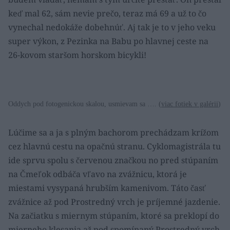
keď mal 62, sám nevie prečo, teraz má 69 a už to čo
vynechal nedokáže dobehnúť. Aj tak je to v jeho veku
super výkon, z Pezinka na Babu po hlavnej ceste na
26-kovom staršom horskom bicykli!
Oddych pod fotogenickou skalou, usmievam sa …. (
viac fotiek v galérii
)
Lúčime sa a ja s plným bachorom prechádzam krížom
cez hlavnú cestu na opačnú stranu. Cyklomagistrála tu
ide sprvu spolu s červenou značkou no pred stúpaním
na Čmeľok odbáča vľavo na zvážnicu, ktorá je
miestami vysypaná hrubším kamenivom. Táto časť
zvážnice až pod Prostredný vrch je príjemné jazdenie.
Na začiatku s miernym stúpaním, ktoré sa preklopí do
mierneho klesania až pod spomínaný Prostredný vrch,