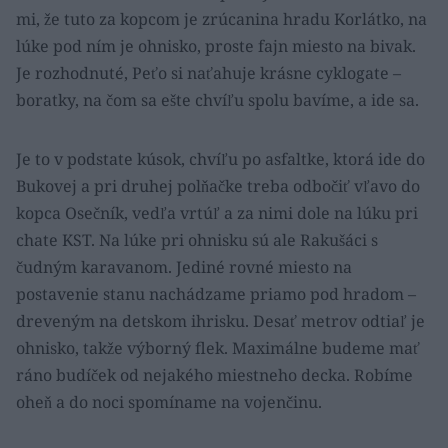
mi, že tuto za kopcom je zrúcanina hradu Korlátko, na
lúke pod ním je ohnisko, proste fajn miesto na bivak.
Je rozhodnuté, Peťo si naťahuje krásne cyklogate –
boratky, na čom sa ešte chvíľu spolu bavíme, a ide sa.
Je to v podstate kúsok, chvíľu po asfaltke, ktorá ide do
Bukovej a pri druhej polňačke treba odbočiť vľavo do
kopca Osečník, vedľa vrtúľ a za nimi dole na lúku pri
chate KST. Na lúke pri ohnisku sú ale Rakušáci s
čudným karavanom. Jediné rovné miesto na
postavenie stanu nachádzame priamo pod hradom –
dreveným na detskom ihrisku. Desať metrov odtiaľ je
ohnisko, takže výborný flek. Maximálne budeme mať
ráno budíček od nejakého miestneho decka. Robíme
oheň a do noci spomíname na vojenčinu.