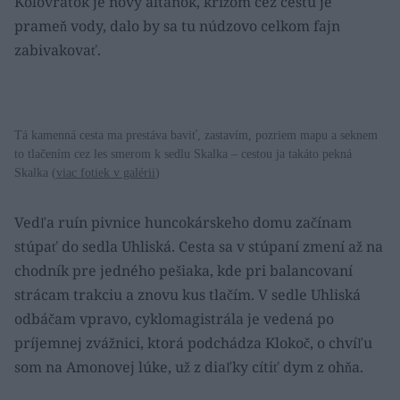
Kolovrátok je nový altánok, krížom cez cestu je
prameň vody, dalo by sa tu núdzovo celkom fajn
zabivakovať.
Tá kamenná cesta ma prestáva baviť, zastavím, pozriem mapu a seknem
to tlačením cez les smerom k sedlu Skalka – cestou ja takáto pekná
Skalka (
viac fotiek v galérii
)
Vedľa ruín pivnice huncokárskeho domu začínam
stúpať do sedla Uhliská. Cesta sa v stúpaní zmení až na
chodník pre jedného pešiaka, kde pri balancovaní
strácam trakciu a znovu kus tlačím. V sedle Uhliská
odbáčam vpravo, cyklomagistrála je vedená po
príjemnej zvážnici, ktorá podchádza Klokoč, o chvíľu
som na Amonovej lúke, už z diaľky cítiť dym z ohňa.