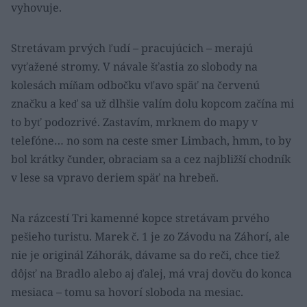
vyhovuje.
Stretávam prvých ľudí – pracujúcich – merajú
vyťažené stromy. V návale šťastia zo slobody na
kolesách míňam odbočku vľavo späť na červenú
značku a keď sa už dlhšie valím dolu kopcom začína mi
to byť podozrivé. Zastavím, mrknem do mapy v
telefóne… no som na ceste smer Limbach, hmm, to by
bol krátky čunder, obraciam sa a cez najbližší chodník
v lese sa vpravo deriem späť na hrebeň.
Na rázcestí Tri kamenné kopce stretávam prvého
pešieho turistu. Marek č. 1 je zo Závodu na Záhorí, ale
nie je originál Záhorák, dávame sa do reči, chce tiež
dôjsť na Bradlo alebo aj ďalej, má vraj dovču do konca
mesiaca – tomu sa hovorí sloboda na mesiac.