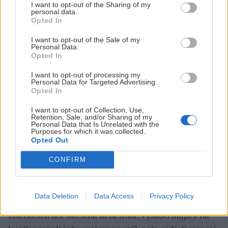
niekde, kde je voda.
I want to opt-out of the Sharing of my
personal data.
Opted In
Pozriem v tachometri denný nájazd – 43,3 km. Zajtra
I want to opt-out of the Sale of my
sa má ku mne pridať kamarát z vojenčiny, nechcem
Personal Data.
Opted In
aby ma zo Stupavy musel ďaleko naháňať, vidina
spoločnosti v osobách záhoráckych Marekov a výdatný
I want to opt-out of processing my
Personal Data for Targeted Advertising.
prameň výbornej vody uľahčia moje rozhodnutie –
Opted In
zostávam na noc. Marek č. 1 prichádza približne za
I want to opt-out of Collection, Use,
hodinu, je rád, že nebude nocovať sám.
Retention, Sale, and/or Sharing of my
Personal Data that Is Unrelated with the
Purposes for which it was collected.
Opted Out
V lese za altánkom rozbaľujeme každý svoj kemp.
Marekovia hamaky, ja staviam môj jednomiestny stan.
CONFIRM
Varíme si každý svoju špecialitku, chlapcom
ponalievam niečo z domácej tvorby, po zotmení sa
Data Deletion
Data Access
Privacy Policy
presúvame bližšie k ohňu. Sprava nás obchádza pár
svietiacich očí. Miestna drzá líška. Vyskočí najprv na