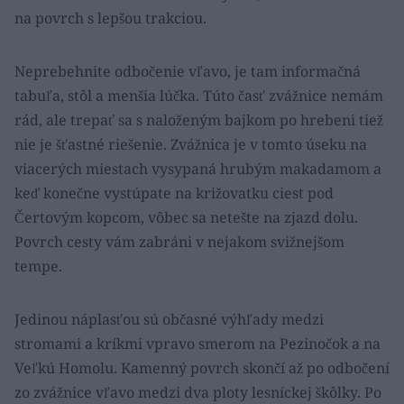
na povrch s lepšou trakciou.
Neprebehnite odbočenie vľavo, je tam informačná
tabuľa, stôl a menšia lúčka. Túto časť zvážnice nemám
rád, ale trepať sa s naloženým bajkom po hrebeni tiež
nie je šťastné riešenie. Zvážnica je v tomto úseku na
viacerých miestach vysypaná hrubým makadamom a
keď konečne vystúpate na križovatku ciest pod
Čertovým kopcom, vôbec sa netešte na zjazd dolu.
Povrch cesty vám zabráni v nejakom svižnejšom
tempe.
Jedinou náplasťou sú občasné výhľady medzi
stromami a kríkmi vpravo smerom na Pezinočok a na
Veľkú Homolu. Kamenný povrch skončí až po odbočení
zo zvážnice vľavo medzi dva ploty lesníckej škôlky. Po