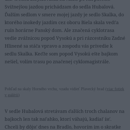
Svižnejšou jazdou prichádzam do sedla Hubalová.
Ďalším sedlom v smere mojej jazdy je sedlo Skalka, do
ktorého inokedy jazdím cez oboru Biela skala vedľa
ruín horárne Panský dom. Ale značená cyklotrasa
vedie zvážnicou popod Vysokú a pri rázcestníku Zadné
Hlinené sa stáča vpravo a zospodu vás privedie k
sedlu Skalka. Keďže som popod Vysokú ešte bajkom
nešiel, volím trasu po značenej cyklomagistrále.
Pohľad na skaly Horného vrchu, vzadu vidieť Plavecký hrad (
viac fotiek
v galérii
)
V sedle Hubalová stretávam ďalších troch chalanov na
bajkoch len tak naľahko, ktorí váhajú, kadiaľ ísť.
Chceli by dôjsť dnes na Bradlo, hovorím im o skratke