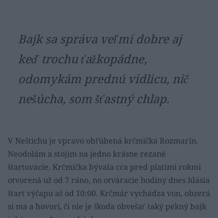
Bajk sa správa veľmi dobre aj
keď trochu ťažkopádne,
odomykám prednú vidlicu, nič
nešúcha, som šťastný chlap.
V Neštichu je vpravo obľúbená krčmička Rozmarín.
Neodolám a stojím na jedno krásne rezané
štartovacie. Krčmička bývala cca pred piatimi rokmi
otvorená už od 7 ráno, no otváracie hodiny dnes hlásia
štart výčapu až od 10:00. Krčmár vychádza von, obzerá
si ma a hovorí, či nie je škoda obvešať taký pekný bajk