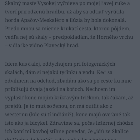
Skalný masív Vysokej vyčnieva po mojej ľavej ruke a
tvorí prirodzenú hradbu, už aby sa odtiaľ vyrútila
horda Apačov-Meskaléro a ilúzia by bola dokonalá.
Predo mnou sa mierne kľukatí cesta, ktorou pôjdem,
vedľa nej sú skaly – predpokladám, že Horného vrchu
– v diaľke vidno Plavecký hrad.
Idem kus ďalej, oddychujem pri fotogenických
skalách, dám si nejakú tyčinku a vodu. Keď sa
zdvihnem na odchod, zbadám ako sa po ceste ku mne
približujú dvaja jazdci na koňoch. Nechcem im
vyplašiť kone mojim krikľavým tričkom, tak čakám, až
prejdú. Je to muž so ženou, on má outfit ako z
westernu (kde sú tí indiáni?), kone majú ovešané tak
isto ako ja bicykel. Zdravíme sa, počas ležérnej chôdze
ich koní mi kovboj stihne povedať, že „idú ze Skalice
do Modry de končá“, a že spali v lese jednu noc.