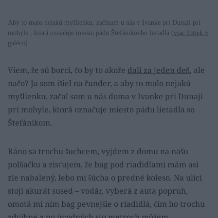
Aby to malo nejakú myšlienku, začínam u nás v Ivanke pri Dunaji pri
mohyle , ktorá označuje miestu pádu Štefánikovho lietadla (
viac fotiek v
galérii
)
Viem, že sú borci, čo by to akože
dali za jeden deň
, ale
načo? Ja som išiel na čunder, a aby to malo nejakú
myšlienku, začal som u nás doma v Ivanke pri Dunaji
pri mohyle, ktorá označuje miesto pádu lietadla so
Štefánikom.
Ráno sa trochu šuchcem, vyjdem z domu na našu
polňačku a zisťujem, že bag pod riadidlami mám asi
zle nabalený, lebo mi šúcha o predné koleso. Na ulici
stojí akurát sused – vodár, vyberá z auta popruh,
omotá mi ním bag pevnejšie o riadidlá, čím ho trochu
zdvihne a po úvodných sto metroch môžem