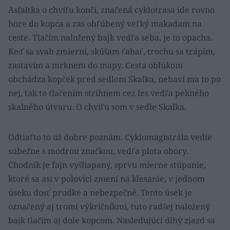
Asfaltka o chvíľu končí, značená cyklotrasa ide rovno
hore do kopca a zas obľúbený veľký makadam na
ceste. Tlačím naložený bajk vedľa seba, je to opacha.
Keď sa svah zmierni, skúšam ťahať, trochu sa trápim,
zastavím a mrknem do mapy. Cesta oblúkom
obchádza kopček pred sedlom Skalka, nebaví ma to po
nej, tak to tlačením strihnem cez les vedľa pekného
skalného útvaru. O chvíľu som v sedle Skalka.
Odtiaľto to už dobre poznám. Cyklomagistrála vedie
súbežne s modrou značkou, vedľa plota obory.
Chodník je fajn vyšliapaný, sprvu mierne stúpanie,
ktoré sa asi v polovici zmení na klesanie, v jednom
úseku dosť prudké a nebezpečné. Tento úsek je
označený aj tromi výkričníkmi, tuto radšej naložený
bajk tlačím aj dole kopcom. Nasledujúci dlhý zjazd sa