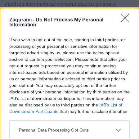
chvíli sa dostanete na červenú značku po ktorej
pokračujete na Čermákovu lúku vpravo, hlavne cez
Zagurami -
Do Not Process My Personal
voľné dni buďte opatrný, idete po červenej značke,
Information
ktorou chodí veľa turistov na Skalnatú resp. späť.
If you wish to opt-out of the sale, sharing to third parties, or
processing of your personal or sensitive information for
targeted advertising by us, please use the below opt-out
Pohľad na Skalnatú z červenej značky medzi Čermák lúkou a Hubalovou
section to confirm your selection. Please note that after your
(
viac fotiek v galérii
)
opt-out request is processed you may continue seeing
interest-based ads based on personal information utilized by
us or personal information disclosed to third parties prior to
Som na Čermákovej lúke, je niečo po 16-tej, pod
your opt-out. You may separately opt-out of the further
veľkým stromov vpravo sedí Marek č. 2 z Malaciek.
disclosure of your personal information by third parties on the
IAB’s list of downstream participants. This information may
Marek č. 2 je originál Záhorák, po chvíli vysvitá, že
also be disclosed by us to third parties on the
IAB’s List of
sme si písali cez FB. Marek č. 2 hľadal parťáka na
Downstream Participants
that may further disclose it to other
Štefáničku, ja som mu písal, že idem na biku… svet je
third parties.
malý. Mal som v pláne ísť až na Amonovu lúku, ale
Personal Data Processing Opt Outs
viem, že z Čermáka je to ešte cca 18 km. Chcem spať