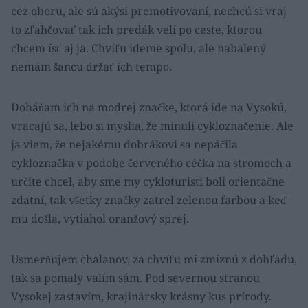
cez oboru, ale sú akýsi premotivovaní, nechcú si vraj
to zľahčovať tak ich predák velí po ceste, ktorou
chcem ísť aj ja. Chvíľu ideme spolu, ale nabalený
nemám šancu držať ich tempo.
Doháňam ich na modrej značke, ktorá ide na Vysokú,
vracajú sa, lebo si myslia, že minuli cykloznačenie. Ale
ja viem, že nejakému dobrákovi sa nepáčila
cykloznačka v podobe červeného céčka na stromoch a
určite chcel, aby sme my cykloturisti boli orientačne
zdatní, tak všetky značky zatrel zelenou farbou a keď
mu došla, vytiahol oranžový sprej.
Usmerňujem chalanov, za chvíľu mi zmiznú z dohľadu,
tak sa pomaly valím sám. Pod severnou stranou
Vysokej zastavím, krajinársky krásny kus prírody.