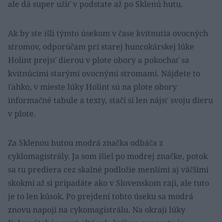
ale dá super užiť v podstate až po Sklenú hutu.
Ak by ste išli týmto úsekom v čase kvitnutia ovocných
stromov, odporúčam pri starej huncokárskej lúke
Holint prejsť dierou v plote obory a pokochať sa
kvitnúcimi starými ovocnými stromami. Nájdete to
ľahko, v mieste lúky Holint sú na plote obory
informačné tabule a texty, stačí si len nájsť svoju dieru
v plote.
Za Sklenou hutou modrá značka odbáča z
cyklomagistrály. Ja som išiel po modrej značke, potok
sa tu prediera cez skalné podložie menšími aj väčšími
skokmi až si pripadáte ako v Slovenskom raji, ale tuto
je to len kúsok. Po prejdení tohto úseku sa modrá
znovu napojí na cykomagistrálu. Na okraji lúky