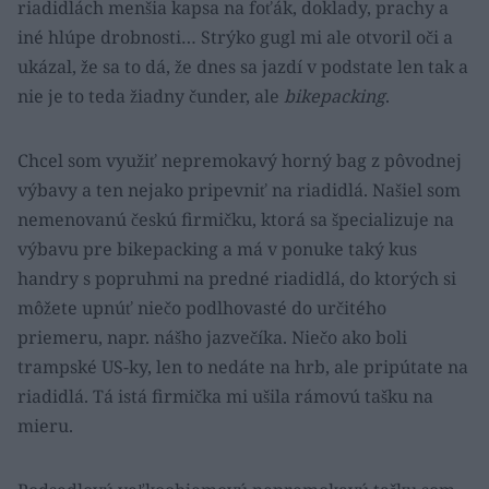
riadidlách menšia kapsa na foťák, doklady, prachy a
iné hlúpe drobnosti… Strýko gugl mi ale otvoril oči a
ukázal, že sa to dá, že dnes sa jazdí v podstate len tak a
nie je to teda žiadny čunder, ale
bikepacking
.
Chcel som využiť nepremokavý horný bag z pôvodnej
výbavy a ten nejako pripevniť na riadidlá. Našiel som
nemenovanú českú firmičku, ktorá sa špecializuje na
výbavu pre bikepacking a má v ponuke taký kus
handry s popruhmi na predné riadidlá, do ktorých si
môžete upnúť niečo podlhovasté do určitého
priemeru, napr. nášho jazvečíka. Niečo ako boli
trampské US-ky, len to nedáte na hrb, ale pripútate na
riadidlá. Tá istá firmička mi ušila rámovú tašku na
mieru.