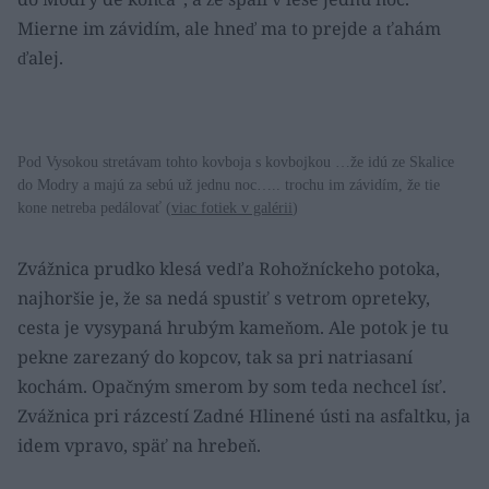
Mierne im závidím, ale hneď ma to prejde a ťahám
ďalej.
Pod Vysokou stretávam tohto kovboja s kovbojkou …že idú ze Skalice
do Modry a majú za sebú už jednu noc….. trochu im závidím, že tie
kone netreba pedálovať (
viac fotiek v galérii
)
Zvážnica prudko klesá vedľa Rohožníckeho potoka,
najhoršie je, že sa nedá spustiť s vetrom opreteky,
cesta je vysypaná hrubým kameňom. Ale potok je tu
pekne zarezaný do kopcov, tak sa pri natriasaní
kochám. Opačným smerom by som teda nechcel ísť.
Zvážnica pri rázcestí Zadné Hlinené ústi na asfaltku, ja
idem vpravo, späť na hrebeň.