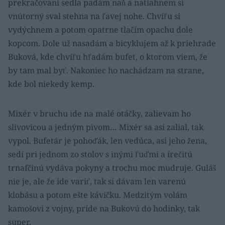
prekračovaní sedla padám naň a natiahnem si
vnútorný sval stehna na ľavej nohe. Chvíľu si
vydýchnem a potom opatrne tlačím opachu dole
kopcom. Dole už nasadám a bicyklujem až k priehrade
Buková, kde chvíľu hľadám bufet, o ktorom viem, že
by tam mal byť. Nakoniec ho nachádzam na strane,
kde bol niekedy kemp.
Mixér v bruchu ide na malé otáčky, zalievam ho
slivovicou a jedným pivom… Mixér sa asi zalial, tak
vypol. Bufetár je pohoďák, len vedúca, asi jeho žena,
sedí pri jednom zo stolov s inými ľuďmi a írečitú
trnafčinú vydáva pokyny a trochu moc mudruje. Guláš
nie je, ale že ide variť, tak si dávam len varenú
klobásu a potom ešte kávičku. Medzitým volám
kamošovi z vojny, príde na Bukovú do hodinky, tak
super.