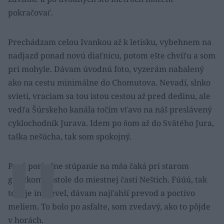
pokračovať.
Prechádzam celou Ivankou až k letisku, vybehnem na
nadjazd ponad novú diaľnicu, potom ešte chvíľu a som
pri mohyle. Dávam úvodnú foto, vyzerám nabalený
ako na cestu minimálne do Chomutova. Nevadí, slnko
svieti, vraciam sa tou istou cestou až pred dedinu, ale
vedľa Šúrskeho kanála točím vľavo na náš preslávený
cyklochodník Jurava. Idem po ňom až do Svätého Jura,
taška nešúcha, tak som spokojný.
Prvé poriadne stúpanie na mňa čaká pri starom
gotickom kostole do miestnej časti Neštich. Fúúú, tak
toto je iný level, dávam najľahší prevod a poctivo
meliem. To bolo po asfalte, som zvedavý, ako to pôjde
v horách.