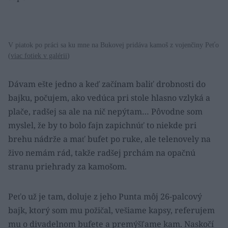
V piatok po práci sa ku mne na Bukovej pridáva kamoš z vojenčiny Peťo
(
viac fotiek v galérii
)
Dávam ešte jedno a keď začínam baliť drobnosti do
bajku, počujem, ako vedúca pri stole hlasno vzlyká a
plače, radšej sa ale na nič nepýtam… Pôvodne som
myslel, že by to bolo fajn zapichnúť to niekde pri
brehu nádrže a mať bufet po ruke, ale telenovely na
živo nemám rád, takže radšej prchám na opačnú
stranu priehrady za kamošom.
Peťo už je tam, doluje z jeho Punta môj 26-palcový
bajk, ktorý som mu požičal, vešiame kapsy, referujem
mu o divadelnom bufete a premýšľame kam. Naskočí