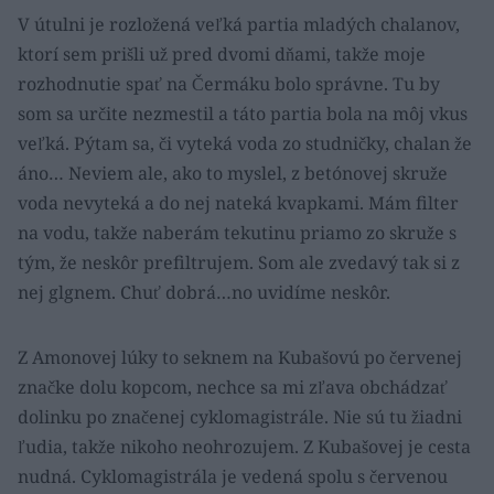
V útulni je rozložená veľká partia mladých chalanov,
ktorí sem prišli už pred dvomi dňami, takže moje
rozhodnutie spať na Čermáku bolo správne. Tu by
som sa určite nezmestil a táto partia bola na môj vkus
veľká. Pýtam sa, či vyteká voda zo studničky, chalan že
áno… Neviem ale, ako to myslel, z betónovej skruže
voda nevyteká a do nej nateká kvapkami. Mám filter
na vodu, takže naberám tekutinu priamo zo skruže s
tým, že neskôr prefiltrujem. Som ale zvedavý tak si z
nej glgnem. Chuť dobrá…no uvidíme neskôr.
Z Amonovej lúky to seknem na Kubašovú po červenej
značke dolu kopcom, nechce sa mi zľava obchádzať
dolinku po značenej cyklomagistrále. Nie sú tu žiadni
ľudia, takže nikoho neohrozujem. Z Kubašovej je cesta
nudná. Cyklomagistrála je vedená spolu s červenou