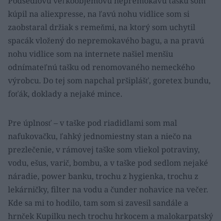
Podsedlovú veľkoobjemovú nepremokavú tašku som
kúpil na aliexpresse, na ľavú nohu vidlice som si
zaobstaral držiak s remeňmi, na ktorý som uchytil
spacák vložený do nepremokavého bagu, a na pravú
nohu vidlice som na internete našiel menšiu
odnímateľnú tašku od renomovaného nemeckého
výrobcu. Do tej som napchal pršiplášť, goretex bundu,
foťák, doklady a nejaké mince.
Pre úplnosť – v taške pod riadidlami som mal
nafukovačku, ľahký jednomiestny stan a niečo na
prezlečenie, v rámovej taške som vliekol potraviny,
vodu, ešus, varič, bombu, a v taške pod sedlom nejaké
náradie, power banku, trochu z hygienka, trochu z
lekárničky, filter na vodu a čunder nohavice na večer.
Kde sa mi to hodilo, tam som si zavesil sandále a
hrnček Kupilku nech trochu hrkocem a malokarpatský