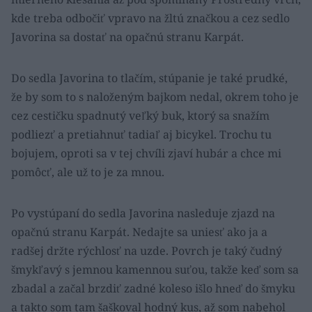
kde treba odbočiť vpravo na žltú značkou a cez sedlo
Javorina sa dostať na opačnú stranu Karpát.
Do sedla Javorina to tlačím, stúpanie je také prudké,
že by som to s naloženým bajkom nedal, okrem toho je
cez cestičku spadnutý veľký buk, ktorý sa snažím
podliezť a pretiahnuť tadiaľ aj bicykel. Trochu tu
bojujem, oproti sa v tej chvíli zjaví hubár a chce mi
pomôcť, ale už to je za mnou.
Po vystúpaní do sedla Javorina nasleduje zjazd na
opačnú stranu Karpát. Nedajte sa uniesť ako ja a
radšej držte rýchlosť na uzde. Povrch je taký čudný
šmykľavý s jemnou kamennou suťou, takže keď som sa
zbadal a začal brzdiť zadné koleso išlo hneď do šmyku
a takto som tam šaškoval hodný kus, až som nabehol