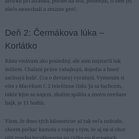
lavičku pri altánku, potom na stôl, pošmejdí, či sme jej
niečo nenechali a zmizne preč.
Deň 2: Čermákova lúka –
Korlátko
Ráno vstávam ako posledný, ale som najstarší tak
môžem. Chalani práve raňajkujú, dojedia a hneď
začínajú baliť. Cca o deviatej vyrážajú. Vymením si
ešte s Marekom č. 2 telefónne číslo. Ja sa šuchcem,
takže kým sa najem, zbalím spálňu a znovu ovešiam
bajk, je 11 hodín.
Viem, že dnes tých kilometrov až tak veľa nebude,
chcem počkať kamoša z vojny s tým, že aj on si chce
užiť trochu bicyklovania na ťažko po Karpatoch.