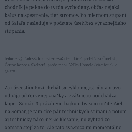
chodník je pekne do tvrda vychodený, občas nejaká
kaluž na spestrenie, tieň stromov. Po miernom stúpaní
od Salaša nasleduje v podstate úsek bez výraznejšieho
stúpania.
Jedno z výhľadových miest zo zvážnice , ktorá podchádza Čmeľok,
Čertov kopec a Skalnatú, predo mnou Veľká Homola (
viac fotiek v
galérii
)
Za rázcestím Kozí chrbát sa cyklomagistrála vpravo
odpája od červenej značky a zvážnicou podchádza
kopec Somár. S prázdnym bajkom by som určite išiel
na Somár, je tam síce pár technických stúpaní a potom
aj technicky náročnejšie klesanie, no výhľad zo
Somára stojí za to. Ale táto zvážnica mi momentálne