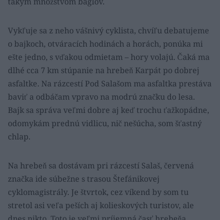
takým množstvom báglov.
Vykľuje sa z neho vášnivý cyklista, chvíľu debatujeme
o bajkoch, otváracích hodinách a horách, ponúka mi
ešte jedno, s vďakou odmietam – hory volajú. Čaká ma
dlhé cca 7 km stúpanie na hrebeň Karpát po dobrej
asfaltke. Na rázcestí Pod Salašom ma asfaltka prestáva
baviť a odbáčam vpravo na modrú značku do lesa.
Bajk sa správa veľmi dobre aj keď trochu ťažkopádne,
odomykám prednú vidlicu, nič nešúcha, som šťastný
chlap.
Na hrebeň sa dostávam pri rázcestí Salaš, červená
značka ide súbežne s trasou Štefánikovej
cyklomagistrály. Je štvrtok, cez víkend by som tu
stretol asi veľa peších aj kolieskových turistov, ale
dnes nikto. Toto je veľmi príjemná časť hrebeňa,