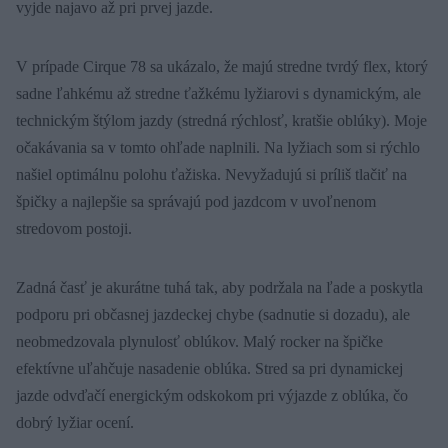
vyjde najavo až pri prvej jazde.
V prípade Cirque 78 sa ukázalo, že majú stredne tvrdý flex, ktorý
sadne ľahkému až stredne ťažkému lyžiarovi s dynamickým, ale
technickým štýlom jazdy (stredná rýchlosť, kratšie oblúky). Moje
očakávania sa v tomto ohľade naplnili. Na lyžiach som si rýchlo
našiel optimálnu polohu ťažiska. Nevyžadujú si príliš tlačiť na
špičky a najlepšie sa správajú pod jazdcom v uvoľnenom
stredovom postoji.
Zadná časť je akurátne tuhá tak, aby podržala na ľade a poskytla
podporu pri občasnej jazdeckej chybe (sadnutie si dozadu), ale
neobmedzovala plynulosť oblúkov. Malý rocker na špičke
efektívne uľahčuje nasadenie oblúka. Stred sa pri dynamickej
jazde odvďačí energickým odskokom pri výjazde z oblúka, čo
dobrý lyžiar ocení.