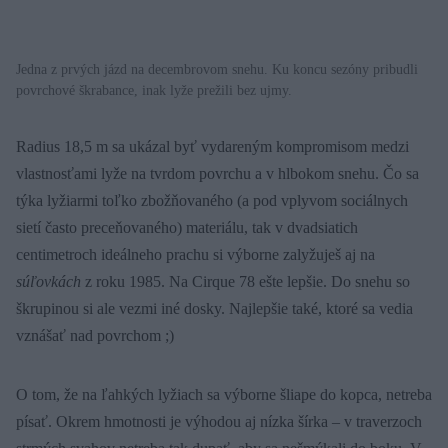
Jedna z prvých jázd na decembrovom snehu. Ku koncu sezóny pribudli
povrchové škrabance, inak lyže prežili bez ujmy.
Radius 18,5 m sa ukázal byť vydareným kompromisom medzi
vlastnosťami lyže na tvrdom povrchu a v hlbokom snehu. Čo sa
týka lyžiarmi toľko zbožňovaného (a pod vplyvom sociálnych
sietí často preceňovaného) materiálu, tak v dvadsiatich
centimetroch ideálneho prachu si výborne zalyžuješ aj na
súľovkách
z roku 1985. Na Cirque 78 ešte lepšie. Do snehu so
škrupinou si ale vezmi iné dosky. Najlepšie také, ktoré sa vedia
vznášať nad povrchom ;)
O tom, že na ľahkých lyžiach sa výborne šliape do kopca, netreba
písať. Okrem hmotnosti je výhodou aj nízka šírka – v traverzoch