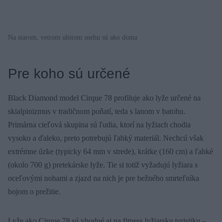
Na starom, vetrom ubitom snehu sú ako doma
Pre koho sú určené
Black Diamond model Cirque 78 profiluje ako lyže určené na
skialpinizmus v tradičnom poňatí, teda s lanom v batohu.
Primárna cieľová skupina sú ľudia, ktorí na lyžiach chodia
vysoko a ďaleko, preto potrebujú ľahký materiál. Nechcú však
extrémne úzke (typicky 64 mm v strede), krátke (160 cm) a ľahké
(okolo 700 g) pretekárske lyže. Tie si totiž vyžadujú lyžiara s
oceľovými nohami a zjazd na nich je pre bežného smrteľníka
bojom o prežitie.
Lyže ako Cirque 78 sú vhodné aj na fitness lyžiarsku turistiku –