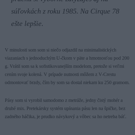
súľovkách z roku 1985. Na Cirque 78
ešte lepšie.
V minulosti som som si niečo odjazdil na minimalistických
viazaniach s jednoduchým U-čkom v päte a hmotnosťou pod 200
g. Vrátil som sa k sofistikovanejším modelom, pretože si veľmi
cením svoje kolená. V prípade nutnosti môžem z V-Crestu
odmontovať brzdy, čím by som sa dostal niekam ku 250 gramom.
Pásy som si vyrobil samodomo z metráže, jedny čistý mohér a
druhé mix. Pretekársky systém upínania pásu len na špičke, bez
zadného háčika, je prudko návykový a vôbec sa ho netreba báť.