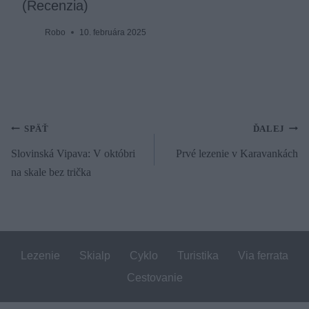
(Recenzia)
Robo
10. februára 2025
Navigácia
SPÄŤ
ĎALEJ
Slovinská Vipava: V októbri
Prvé lezenie v Karavankách
v
na skale bez trička
článku
Lezenie
Skialp
Cyklo
Turistika
Via ferrata
Cestovanie