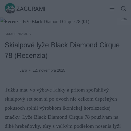
Skip
ZAGURAMI
to
content
SKIALPINIZMUS
Skialpové lyže Black Diamond Cirque
78 (Recenzia)
Jaro
12. novembra 2025
Túžbu mať vo výbave ľahký a pritom spoľahlivý
skialpový set som si po dvoch nie celkom úspešných
pokusoch splnil výrobkom ikonickej horolezeckej
značky. Lyže Black Diamond Cirque 78 používam na
dlhé hrebeňovky, túry s veľkým podielom nosenia lyží