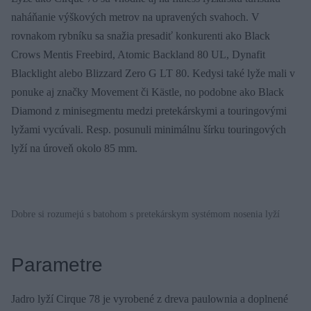
naháňanie výškových metrov na upravených svahoch. V
rovnakom rybníku sa snažia presadiť konkurenti ako Black
Crows Mentis Freebird, Atomic Backland 80 UL, Dynafit
Blacklight alebo Blizzard Zero G LT 80. Kedysi také lyže mali v
ponuke aj značky Movement či Kästle, no podobne ako Black
Diamond z minisegmentu medzi pretekárskymi a touringovými
lyžami vycúvali. Resp. posunuli minimálnu šírku touringových
lyží na úroveň okolo 85 mm.
Dobre si rozumejú s batohom s pretekárskym systémom nosenia lyží
Parametre
Jadro lyží Cirque 78 je vyrobené z dreva paulownia a doplnené