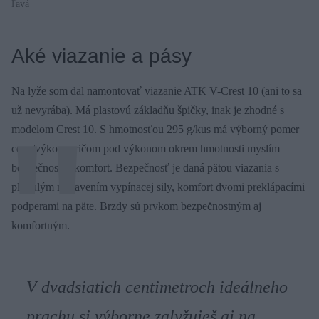
ľavá
Aké viazanie a pásy
Na lyže som dal namontovať viazanie ATK V-Crest 10 (ani to sa
už nevyrába). Má plastovú základňu špičky, inak je zhodné s
modelom Crest 10. S hmotnosťou 295 g/kus má výborný pomer
cena/výkon, pričom pod výkonom okrem hmotnosti myslím
bezpečnosť a komfort. Bezpečnosť je daná pätou viazania s
plynulým nastavením vypínacej sily, komfort dvomi preklápacími
podperami na päte. Brzdy sú prvkom bezpečnostným aj
komfortným.
V dvadsiatich centimetroch ideálneho
prachu si výborne zalyžuješ aj na