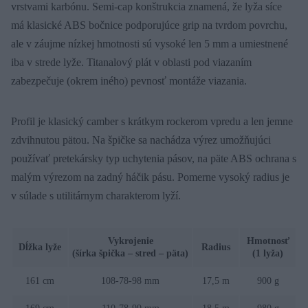
vrstvami karbónu. Semi-cap konštrukcia znamená, že lyža síce
má klasické ABS bočnice podporujúce grip na tvrdom povrchu,
ale v záujme nízkej hmotnosti sú vysoké len 5 mm a umiestnené
iba v strede lyže. Titanalový plát v oblasti pod viazaním
zabezpečuje (okrem iného) pevnosť montáže viazania.
Profil je klasický camber s krátkym rockerom vpredu a len jemne
zdvihnutou pätou. Na špičke sa nachádza výrez umožňujúci
používať pretekársky typ uchytenia pásov, na päte ABS ochrana s
malým výrezom na zadný háčik pásu. Pomerne vysoký radius je
v súlade s utilitárnym charakterom lyží.
Vykrojenie
Hmotnosť
Dĺžka lyže
Radius
(šírka špička – stred – päta)
(1 lyža)
161 cm
108-78-98 mm
17,5 m
900 g