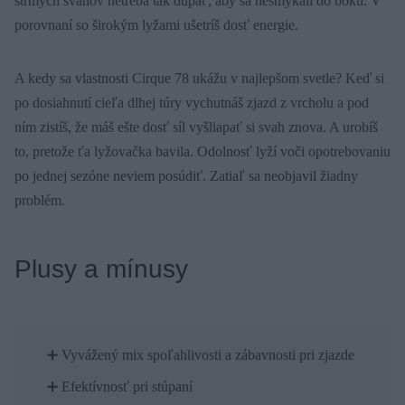
strmých svahov netreba tak dupať, aby sa nešmýkali do boku. V
porovnaní so širokým lyžami ušetríš dosť energie.
A kedy sa vlastnosti Cirque 78 ukážu v najlepšom svetle? Keď si
po dosiahnutí cieľa dlhej túry vychutnáš zjazd z vrcholu a pod
ním zistíš, že máš ešte dosť síl vyšliapať si svah znova. A urobíš
to, pretože ťa lyžovačka bavila. Odolnosť lyží voči opotrebovaniu
po jednej sezóne neviem posúdiť. Zatiaľ sa neobjavil žiadny
problém.
Plusy a mínusy
➕ Vyvážený mix spoľahlivosti a zábavnosti pri zjazde
➕ Efektívnosť pri stúpaní