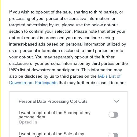
trápia – rovnako ako každé iné lyže týchto rozmerov.
If you wish to opt-out of the sale, sharing to third parties, or
processing of your personal or sensitive information for
targeted advertising by us, please use the below opt-out
Ak ťa článok zaujal, odoberaj naše
Odoberať
section to confirm your selection. Please note that after your
novinky emailom (zvyčajne raz za dva
opt-out request is processed you may continue seeing
interest-based ads based on personal information utilized by
týždne)
us or personal information disclosed to third parties prior to
your opt-out. You may separately opt-out of the further
disclosure of your personal information by third parties on the
IAB’s list of downstream participants. This information may
Fotogaléria
also be disclosed by us to third parties on the
IAB’s List of
Downstream Participants
that may further disclose it to other
third parties.
Personal Data Processing Opt Outs
I want to opt-out of the Sharing of my
personal data.
Opted In
I want to opt-out of the Sale of my