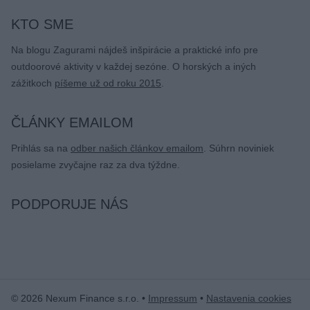
KTO SME
Na blogu Zagurami nájdeš inšpirácie a praktické info pre
outdoorové aktivity v každej sezóne. O horských a iných
zážitkoch
píšeme už od roku 2015
.
ČLÁNKY EMAILOM
Prihlás sa na
odber našich článkov emailom
. Súhrn noviniek
posielame zvyčajne raz za dva týždne.
PODPORUJE NÁS
© 2026 Nexum Finance s.r.o. •
Impressum
•
Nastavenia cookies