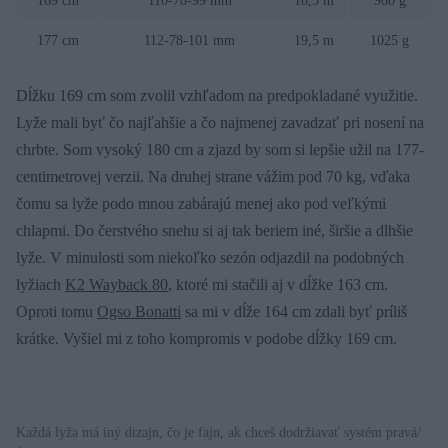
169 cm
110-78-99 mm
18,5 m
980 g
177 cm
112-78-101 mm
19,5 m
1025 g
Dĺžku 169 cm som zvolil vzhľadom na predpokladané využitie.
Lyže mali byť čo najľahšie a čo najmenej zavadzať pri nosení na
chrbte. Som vysoký 180 cm a zjazd by som si lepšie užil na 177-
centimetrovej verzii. Na druhej strane vážim pod 70 kg, vďaka
čomu sa lyže podo mnou zabárajú menej ako pod veľkými
chlapmi. Do čerstvého snehu si aj tak beriem iné, širšie a dlhšie
lyže. V minulosti som niekoľko sezón odjazdil na podobných
lyžiach
K2 Wayback 80
, ktoré mi stačili aj v dĺžke 163 cm.
Oproti tomu
Ogso Bonatti
sa mi v dĺže 164 cm zdali byť príliš
krátke. Vyšiel mi z toho kompromis v podobe dĺžky 169 cm.
Každá lyža má iný dizajn, čo je fajn, ak chceš dodržiavať systém pravá/