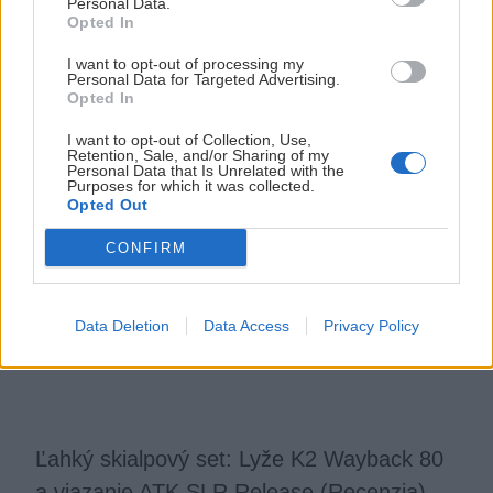
Personal Data.
Post
Opted In
#
ATK
#
Black Diamond
#
recenzia
#
výbava na skialp
Tags:
I want to opt-out of processing my
Personal Data for Targeted Advertising.
Opted In
Podobné články
I want to opt-out of Collection, Use,
Retention, Sale, and/or Sharing of my
Personal Data that Is Unrelated with the
Purposes for which it was collected.
Opted Out
CONFIRM
Data Deletion
Data Access
Privacy Policy
Ľahký skialpový set: Lyže K2 Wayback 80
a viazanie ATK SLR Release (Recenzia)