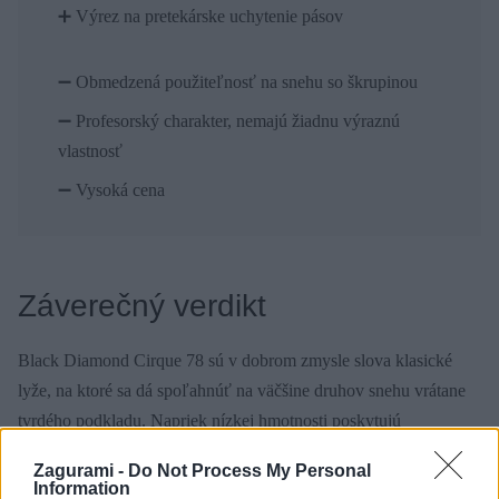
➕ Výrez na pretekárske uchytenie pásov
➖ Obmedzená použiteľnosť na snehu so škrupinou
➖ Profesorský charakter, nemajú žiadnu výraznú
vlastnosť
➖ Vysoká cena
Záverečný verdikt
Black Diamond Cirque 78 sú v dobrom zmysle slova klasické
lyže, na ktoré sa dá spoľahnúť na väčšine druhov snehu vrátane
tvrdého podkladu. Napriek nízkej hmotnosti poskytujú
akceptovateľnú stabilitu aj pri dynamickej jazde a na zjazdovke
Zagurami -
Do Not Process My Personal
vedia pekne carvovať. V ťažkom hlbokom snehu a kruste sa
Information