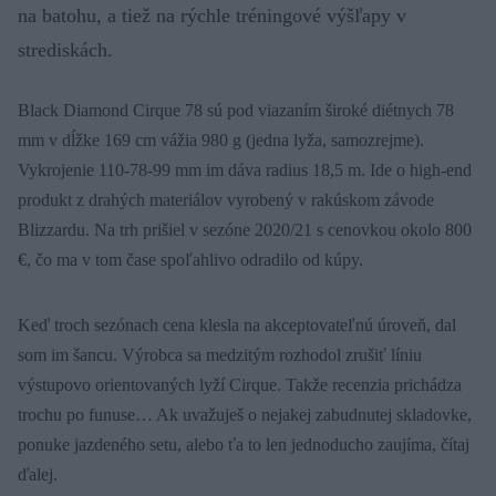
na batohu, a tiež na rýchle tréningové výšľapy v
strediskách.
Black Diamond Cirque 78 sú pod viazaním široké diétnych 78
mm v dĺžke 169 cm vážia 980 g (jedna lyža, samozrejme).
Vykrojenie 110-78-99 mm im dáva radius 18,5 m. Ide o high-end
produkt z drahých materiálov vyrobený v rakúskom závode
Blizzardu. Na trh prišiel v sezóne 2020/21 s cenovkou okolo 800
€, čo ma v tom čase spoľahlivo odradilo od kúpy.
Keď troch sezónach cena klesla na akceptovateľnú úroveň, dal
som im šancu. Výrobca sa medzitým rozhodol zrušiť líniu
výstupovo orientovaných lyží Cirque. Takže recenzia prichádza
trochu po funuse… Ak uvažuješ o nejakej zabudnutej skladovke,
ponuke jazdeného setu, alebo ťa to len jednoducho zaujíma, čítaj
ďalej.