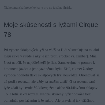
Nízkotatranská hrebeňovka je pre ne ideálne ihrisko
Moje skúsenosti s lyžami Cirque
78
Pri výbere skialpových lyží sa väčšina ľudí sústreďuje na to, akú
majú šírku v strede a aký je ich profil (rocker vs. camber). Mňa
život naučil, že najdôležitejší je flex. Samozrejme, v pomere k
hmotnosti jazdca a jeho jazdnému štýlu. Žiaľ, takmer žiadny
výrobca hodnotu flexu skialpových lyží neuvádza. Orientovať sa
dá podľa recenzií, ale vždy sa snažím zistiť, či sa recenzované
lyže zdali byť tvrdé 50-kilovej žene alebo 90-kilovému chlapovi.
To je totiž sakra rozdiel. Naozaj skúsený lyžiar dokáže flex
odhadnúť postláčaním lyže rukou. Ale pravda aj tak väčšinou