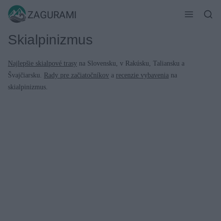
Skip
ZAGURAMI
to
content
Skialpinizmus
Najlepšie skialpové trasy
na Slovensku, v Rakúsku, Taliansku a
Švajčiarsku.
Rady pre začiatočníkov
a
recenzie vybavenia
na
skialpinizmus.