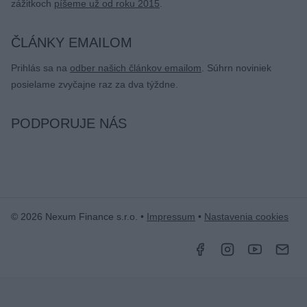
zážitkoch
píšeme už od roku 2015
.
ČLÁNKY EMAILOM
Prihlás sa na
odber našich článkov emailom
. Súhrn noviniek
posielame zvyčajne raz za dva týždne.
PODPORUJE NÁS
© 2026 Nexum Finance s.r.o. •
Impressum
•
Nastavenia cookies