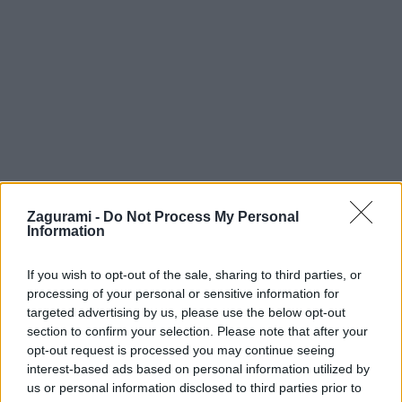
Zagurami -
Do Not Process My Personal
Information
Ako začať so skialpom 2: Vyberám výstroj
If you wish to opt-out of the sale, sharing to third parties, or
Jaro
17. novembra 2015
processing of your personal or sensitive information for
targeted advertising by us, please use the below opt-out
Aj keď sa budeš vypytovať všetkých známych a celé noci študovať
section to confirm your selection. Please note that after your
opt-out request is processed you may continue seeing
recenzie na internete, nejakej tej chybe sa nevyhneš. Aj ja som sa pri
interest-based ads based on personal information utilized by
výbere prvého setu pomýlil. Čítaj ďalej a dúfaj, že tebe sa to nestane.
us or personal information disclosed to third parties prior to