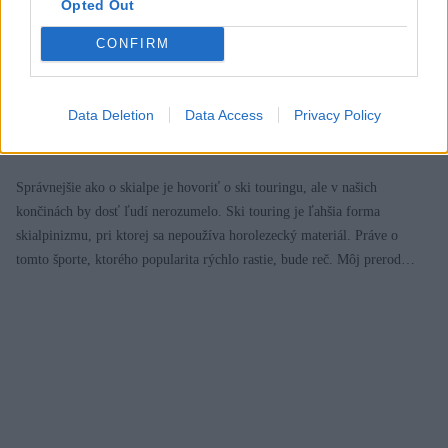
Opted Out
CONFIRM
Ako začať so skialpom 1: Mám na to? A čo mi
to dá?
Data Deletion
Data Access
Privacy Policy
Jaro
15. novembra 2015
Správnejšie ako o skialpe je hovoriť o ski touringu, ale v našich
končinách by dosť ľudí nerozumelo. Ski touring je ľahšia forma
skialpinizmu, pri ktorej sa nepoužíva horolezecký materiál. Práve o
tomto športe, ktorého popularita rýchlo rastie, bude reč. Môj prerod…