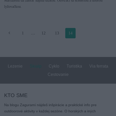
Mariazellu dá zabrať najmä dĺžkou. Odvďačí sa scenériou a dobrou
lyžovačkou.
Page
Späť
1
…
12
13
14
navigation
Lezenie
Skialp
Cyklo
Turistika
Via ferrata
Cestovanie
KTO SME
Na blogu Zagurami nájdeš inšpirácie a praktické info pre
outdoorové aktivity v každej sezóne. O horských a iných