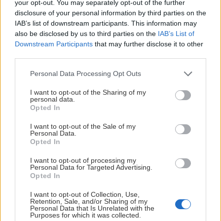
your opt-out. You may separately opt-out of the further
disclosure of your personal information by third parties on the
IAB’s list of downstream participants. This information may
also be disclosed by us to third parties on the
IAB’s List of
Nový seriál „Skialpem to začalo“ na ČT sport
Downstream Participants
that may further disclose it to other
third parties.
Jaro
16. novembra 2015
Personal Data Processing Opt Outs
Výstup na Sněžku, lavina v Modrém dole, záchrana vrtulníkem
I want to opt-out of the Sharing of my
personal data.
Opted In
I want to opt-out of the Sale of my
Personal Data.
Opted In
I want to opt-out of processing my
Personal Data for Targeted Advertising.
Opted In
I want to opt-out of Collection, Use,
Retention, Sale, and/or Sharing of my
Personal Data that Is Unrelated with the
Purposes for which it was collected.