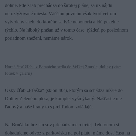
doline, kde žľab prechádza do širokej pláne, sa už nájdu
nerozlyžované miesta. Väčšinu povrchu však tvorí vetrom
vytvrdený sneh, do ktorého sa lyže neponoria a idú pekelne
rýchlo. Na hlboký prašan už v tomto čase, týždeň po poslednom
poriadnom snežení, nemáme nárok.
Horná časť žľabu z Baranieho sedla do Veľkej Zmrzlej doliny (
viac
fotiek v galérii
)
Úzky žľab „Fľaška“ (sklon 40°), ktorým sa schádza nižšie do
Doliny Zeleného plesa, je komplet vyšmýkaný. Našťastie nie
ľadový a naše hrany to s prehľadom zvládajú.
Na Brnčálku bez stresov prichádzame o tretej. Telefónom si
dohadujeme odvoz z parkoviska na pol piatu, máme dosť času na