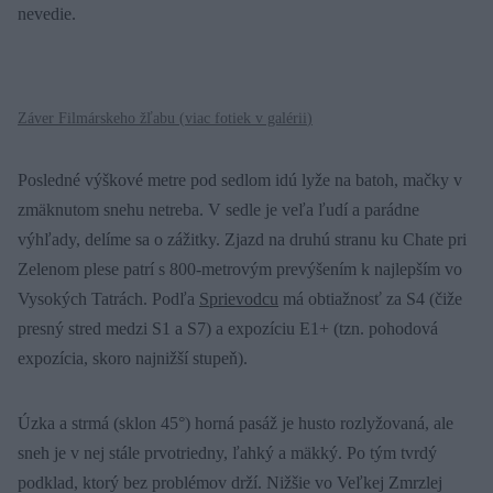
nevedie.
Záver Filmárskeho žľabu (
viac fotiek v galérii
)
Posledné výškové metre pod sedlom idú lyže na batoh, mačky v
zmäknutom snehu netreba. V sedle je veľa ľudí a parádne
výhľady, delíme sa o zážitky. Zjazd na druhú stranu ku Chate pri
Zelenom plese patrí s 800-metrovým prevýšením k najlepším vo
Vysokých Tatrách. Podľa
Sprievodcu
má obtiažnosť za S4 (čiže
presný stred medzi S1 a S7) a expozíciu E1+ (tzn. pohodová
expozícia, skoro najnižší stupeň).
Úzka a strmá (sklon 45°) horná pasáž je husto rozlyžovaná, ale
sneh je v nej stále prvotriedny, ľahký a mäkký. Po tým tvrdý
podklad, ktorý bez problémov drží. Nižšie vo Veľkej Zmrzlej