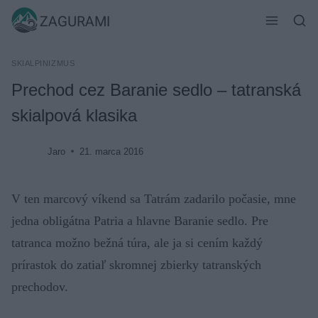
Skip
ZAGURAMI
to
content
SKIALPINIZMUS
Prechod cez Baranie sedlo – tatranská
skialpová klasika
Jaro
21. marca 2016
V ten marcový víkend sa Tatrám zadarilo počasie, mne
jedna obligátna Patria a hlavne Baranie sedlo. Pre
tatranca možno bežná túra, ale ja si cením každý
prírastok do zatiaľ skromnej zbierky tatranských
prechodov.