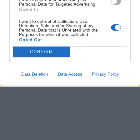
Personal Data for Targeted Advertising.
Opted In
I want to opt-out of Collection, Use,
Retention, Sale, and/or Sharing of my
Personal Data that Is Unrelated with the
Purposes for which it was collected.
Minireport o veľkonočnom návrate zimy do
Opted Out
Tatier
CONFIRM
Jaro
19. apríla 2017
Data Deletion
Data Access
Privacy Policy