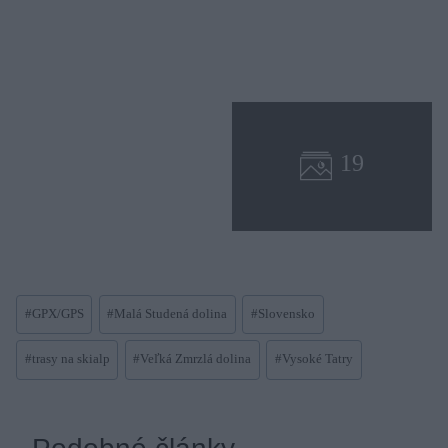
Post
#
GPX/GPS
#
Malá Studená dolina
#
Slovensko
Tags:
#
trasy na skialp
#
Veľká Zmrzlá dolina
#
Vysoké Tatry