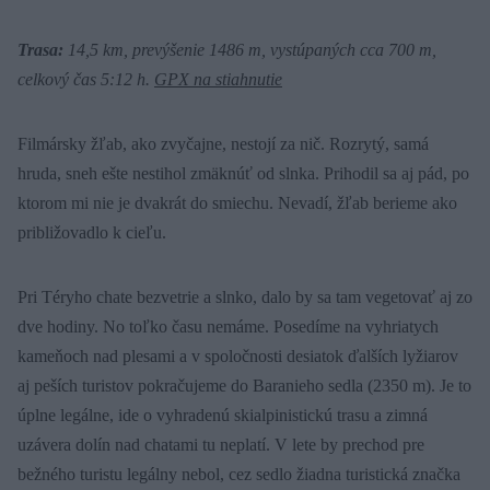
Trasa:
14,5 km, prevýšenie 1486 m, vystúpaných cca 700 m,
celkový čas 5:12 h.
GPX na stiahnutie
Filmársky žľab, ako zvyčajne, nestojí za nič. Rozrytý, samá
hruda, sneh ešte nestihol zmäknúť od slnka. Prihodil sa aj pád, po
ktorom mi nie je dvakrát do smiechu. Nevadí, žľab berieme ako
približovadlo k cieľu.
Pri Téryho chate bezvetrie a slnko, dalo by sa tam vegetovať aj zo
dve hodiny. No toľko času nemáme. Posedíme na vyhriatych
kameňoch nad plesami a v spoločnosti desiatok ďalších lyžiarov
aj peších turistov pokračujeme do Baranieho sedla (2350 m). Je to
úplne legálne, ide o vyhradenú skialpinistickú trasu a zimná
uzávera dolín nad chatami tu neplatí. V lete by prechod pre
bežného turistu legálny nebol, cez sedlo žiadna turistická značka