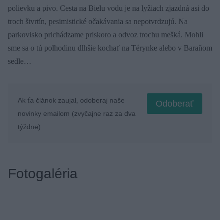
polievku a pivo. Cesta na Bielu vodu je na lyžiach zjazdná asi do
troch štvrtín, pesimistické očakávania sa nepotvrdzujú. Na
parkovisko prichádzame priskoro a odvoz trochu mešká. Mohli
sme sa o tú polhodinu dlhšie kochať na Térynke alebo v Baraňom
sedle…
Ak ťa článok zaujal, odoberaj naše
Odoberať
novinky emailom (zvyčajne raz za dva
týždne)
Fotogaléria