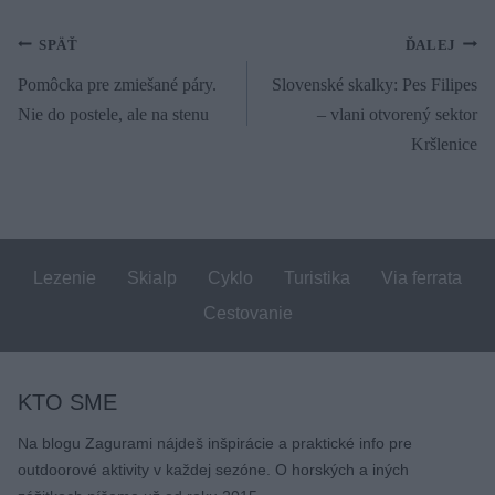
Navigácia
SPÄŤ
ĎALEJ
Pomôcka pre zmiešané páry.
Slovenské skalky: Pes Filipes
v
Nie do postele, ale na stenu
– vlani otvorený sektor
článku
Kršlenice
Lezenie
Skialp
Cyklo
Turistika
Via ferrata
Cestovanie
KTO SME
Na blogu Zagurami nájdeš inšpirácie a praktické info pre
outdoorové aktivity v každej sezóne. O horských a iných