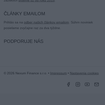
zážitkoch
píšeme už od roku 2015
.
ČLÁNKY EMAILOM
Prihlás sa na
odber našich článkov emailom
. Súhrn noviniek
posielame zvyčajne raz za dva týždne.
PODPORUJE NÁS
© 2026 Nexum Finance s.r.o. •
Impressum
•
Nastavenia cookies