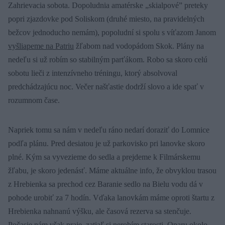
Zahrievacia sobota. Dopoludnia amatérske „skialpové” preteky
popri zjazdovke pod Soliskom (druhé miesto, na pravidelných
bežcov jednoducho nemám), popoludní si spolu s víťazom Janom
vyšliapeme na Patriu
žľabom nad vodopádom Skok. Plány na
nedeľu si už robím so stabilným parťákom. Robo sa skoro celú
sobotu lieči z intenzívneho tréningu, ktorý absolvoval
predchádzajúcu noc. Večer našťastie dodrží slovo a ide spať v
rozumnom čase.
Napriek tomu sa nám v nedeľu ráno nedarí doraziť do Lomnice
podľa plánu. Pred desiatou je už parkovisko pri lanovke skoro
plné. Kým sa vyvezieme do sedla a prejdeme k Filmárskemu
žľabu, je skoro jedenásť. Máme aktuálne info, že obvyklou trasou
z Hrebienka sa prechod cez Baranie sedlo na Bielu vodu dá v
pohode urobiť za 7 hodín. Vďaka lanovkám máme oproti štartu z
Hrebienka nahnanú výšku, ale časová rezerva sa stenčuje.
Počasie nám však praje, zatiaľ si nerobím starosti. Oparu okolo