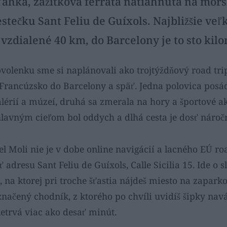
 ľahká, zážitková ferrata natiahnutá na mor
tečku Sant Feliu de Guíxols. Najbližšie veľk
 vzdialené 40 km, do Barcelony je to sto kil
volenku sme si naplánovali ako trojtýždňový road tri
 Francúzsko do Barcelony a späť. Jedna polovica posád
alérií a múzeí, druhá sa zmerala na hory a športové akt
lavným cieľom bol oddych a dlhá cesta je dosť nároč
del Moli nie je v dobe online navigácií a lacného EÚ 
 adresu Sant Feliu de Guíxols, Calle Sicilia 15. Ide o s
a ktorej pri troche šťastia nájdeš miesto na zaparkov
načený chodník, z ktorého po chvíli uvidíš šipky nav
netrvá viac ako desať minút.