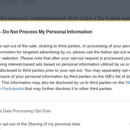
viac fotiek v galérii
)
chu šokovali všadeprítomné drzé čajky a ku koncu so
e seno a ťažká romantika. Štveranie sa po útese nad
 -
Do Not Process My Personal Information
zemca mimoriadne atraktívny zážitok.
to opt-out of the sale, sharing to third parties, or processing of your per
formation for targeted advertising by us, please use the below opt-out s
r selection. Please note that after your opt-out request is processed y
eing interest-based ads based on personal information utilized by us or
áročnejšia druhá časť ferraty (
viac fotiek v galérii
)
disclosed to third parties prior to your opt-out. You may separately opt-
losure of your personal information by third parties on the IAB’s list of
ch surovinách (občas šmykľavého), niekoľko mostíkov
. This information may also be disclosed by us to third parties on the
IA
Participants
that may further disclose it to other third parties.
ec ferraty na rovnakom mieste ako jej začiatok. Celk
a Costa Brava.
l Data Processing Opt Outs
ičať v miestnom
Parc Aventura
, ktorý sa nachádza asi 
o opt-out of the Sharing of my personal data.
lamou na požičanie som videl aj pri nástupe. Prípadne