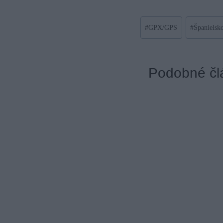
Post
#
GPX/GPS
#
Španielsk
Tags:
Podobné čl