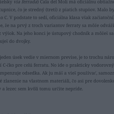
ielsky
via ferrada
) Cala del Moli má oficiálnu obtiaž
upnice, čo je stredný (tretí) z piatich stupňov. Malo by
 C. V podstate to sedí, oficiálna klasa však začiatočn
je, že na prvý z troch variantov ferraty sa môže odváž
z výšok. Na jeho konci je ústupový chodník a môžeš sa
uješ do dvojky.
eden úsek vedie v miernom previse, je to trochu nár
 C-čko pre celú ferratu. No ide o prakticky vodorovný 
mpenzuje odsedka. Ak ju máš a vieš používať, samozre
 zlanenie na vlastnom materiáli, čo asi pre dovolenk
a lezec sem kvôli tomu určite nepríde.