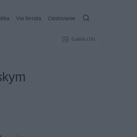
stika
Via ferrata
Cestovanie
Galéria (16)
nskym