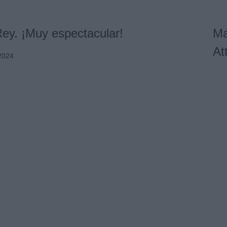
Rey. ¡Muy espectacular!
Ma
At
 2024