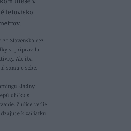
skom útese v
é letovisko
ometrov.
p zo Slovenska cez
ky si pripravila
ivity. Ale iba
ná sama o sebe.
roamingu žiadny
lepú uličku s
anie. Z ulice vedie
ádzajúce k začiatku