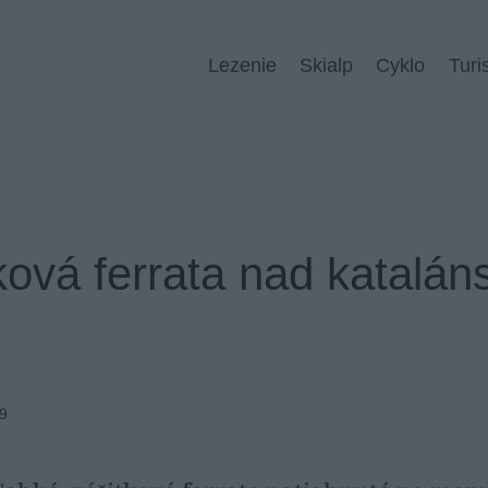
Lezenie
Skialp
Cyklo
Turi
ová ferrata nad katalá
19