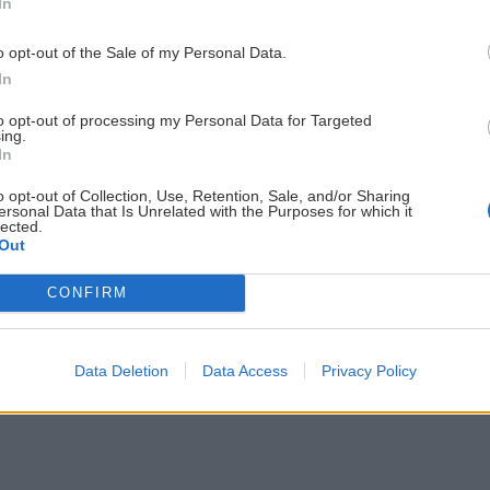
In
gentúr, ktoré ponúkajú prechod ferratou so sprievod
o opt-out of the Sale of my Personal Data.
.
In
to opt-out of processing my Personal Data for Targeted
ing.
 odoberaj naše novinky emailom (zvyčajne raz za dva týždne)
In
o opt-out of Collection, Use, Retention, Sale, and/or Sharing
ersonal Data that Is Unrelated with the Purposes for which it
lected.
Out
CONFIRM
Data Deletion
Data Access
Privacy Policy