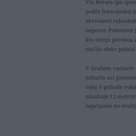
Via ferrata (po špan
podľa francúzskej st
ekvivalent rakúskeho
nepovie. Podstatné 
kto netrpí panikou 
stačilo alebo pokrač
V druhom variante j
odtiaľto asi pramení
ruky v pohode vyko
obsahuje 12-metrové
nepripadá do úvahy 