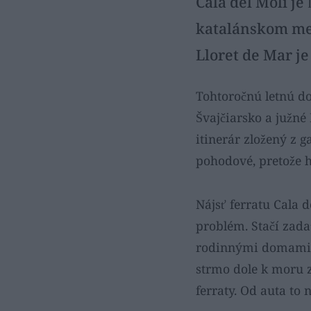
Cala del Moli je
katalánskom mes
Lloret de Mar je
Tohtoročnú letnú do
Švajčiarsko a južné
itinerár zložený z g
pohodové, pretože h
Nájsť ferratu Cala 
problém. Stačí zadať
rodinnými domami, n
strmo dole k moru z
ferraty. Od auta to 