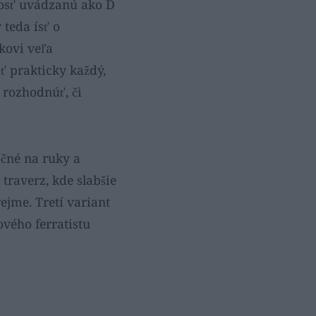
nosť uvádzanú ako D
 teda ísť o
íkovi veľa
iť prakticky každý,
 rozhodnúť, či
očné na ruky a
traverz, kde slabšie
jme. Tretí variant
ového ferratistu