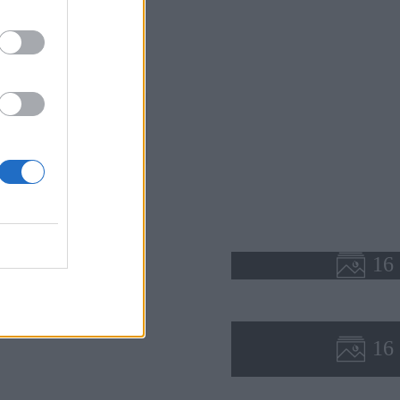
com a materiálom za
Odoberať