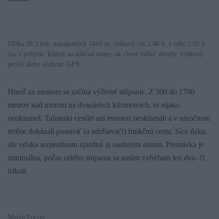
Dĺžka 38,3 km, nastúpaných 1410 m, celkový čas 2:40 h, z toho 2:05 h
čas v pohybe. Klikni na náhľad mapy, ak chceš vidieť detaily, výškový
profil alebo stiahnuť GPX.
Hneď za mostom sa začína výživné stúpanie. Z 500 do 1700
metrov nad morom na dvanástich kilometroch, to nijako
neoklameš. Talianski cestári ani tentoraz nesklamali a v náročnom
teréne dokázali postaviť (a udržiavať!) funkčnú cestu. Síce úzku,
ale vďaka serpentínam zjazdnú aj osobným autom. Premávka je
minimálna, počas celého stúpania sa autám vyhýbam len dva- či
trikrát.
Malga Poccet