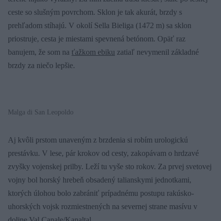
ceste so slušným povrchom. Sklon je tak akurát, brzdy s
prehľadom stíhajú. V okolí Sella Bieliga (1472 m) sa sklon
priostruje, cesta je miestami spevnená betónom. Opäť raz
banujem, že som na
ťažkom ebiku
zatiaľ nevymenil základné
brzdy za niečo lepšie.
Malga di San Leopoldo
Aj kvôli prstom unaveným z brzdenia si robím urologickú
prestávku. V lese, pár krokov od cesty, zakopávam o hrdzavé
zvyšky vojenskej prilby. Leží tu vyše sto rokov. Za prvej svetovej
vojny bol horský hrebeň obsadený talianskymi jednotkami,
ktorých úlohou bolo zabrániť prípadnému postupu rakúsko-
uhorských vojsk rozmiestnených na severnej strane masívu v
doline Val Canale/Kanaltal.