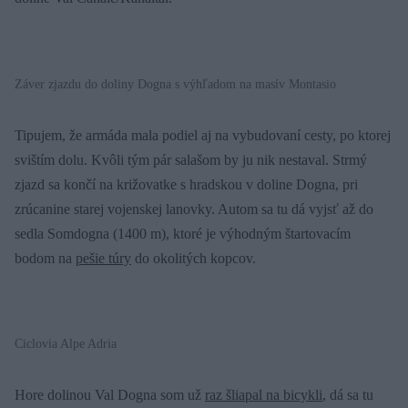
Záver zjazdu do doliny Dogna s výhľadom na masív Montasio
Tipujem, že armáda mala podiel aj na vybudovaní cesty, po ktorej
svištím dolu. Kvôli tým pár salašom by ju nik nestaval. Strmý
zjazd sa končí na križovatke s hradskou v doline Dogna, pri
zrúcanine starej vojenskej lanovky. Autom sa tu dá vyjsť až do
sedla Somdogna (1400 m), ktoré je výhodným štartovacím
bodom na
pešie túry
do okolitých kopcov.
Ciclovia Alpe Adria
Hore dolinou Val Dogna som už
raz šliapal na bicykli
, dá sa tu