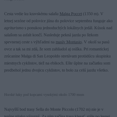
Cesta vedie ku kravskému salašu
Malga Poccet
(1350 m). V
letnej sezóne od polovice júna do polovice septembra funguje ako
agriturismo
s ponukou jednoduchých lokálnych jedál. Kúsok nad
salašom sa asfalt končí. Nasleduje pekná jazda po štrkom
spevnenej ceste s výhľadmi na
masív Montasio
. V okolí sa pasú
ovce a tak sa mi zdá, že som zahliadol aj oslíka. Pri romantickej
zrúcanine Malga di San Leopoldo stretávam protiidúcu skupinku
miestnych cyklistov, tiež na ebikoch. Ešte úplne na začiatku som
predbehol jednu dvojicu cyklistov, to bolo za celú jazdu všetko.
Horské luky pod kopcami vysokými okolo 1700 mnm
Najvyšší bod trasy Sella do Monte Piccolo (1702 m) nie je v
teréne nijako výrazný. Za ním začína trasa klesať, stále po lesnej