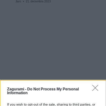
Jaro
21. decembra 2023
MTB okruh cez doliny Riofreddo a Saisera
Zagurami -
Do Not Process My Personal
v Júlskych Alpách
Information
Jaro
26. októbra 2024
If you wish to opt-out of the sale, sharing to third parties, or