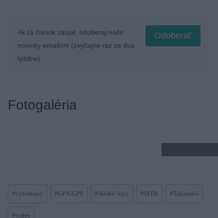
Ak ťa článok zaujal, odoberaj naše
Odoberať
novinky emailom (zvyčajne raz za dva
týždne)
Fotogaléria
Post
#
cyklotrasy
#
GPX/GPS
#
Júlske Alpy
#
MTB
#
Taliansko
Tags:
#
video