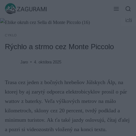
Skip
ZAGURAMI
to
content
CYKLO
Rýchlo a strmo cez Monte Piccolo
Jaro
4. októbra 2025
Trasa cez jeden z bočných hrebeňov Júlskych Álp, na
ktorej by aj zarytý odporca elektrobicyklov prosil o pár
wattov z baterky. Veľa výškových metrov na málo
kilometroch, sklony cez 20 percent, tvrdý podklad a
minimum turistov. Ak ťa také jazdy oslovujú, čítaj ďalej
a pozri si videozostrih vložený na konci textu.