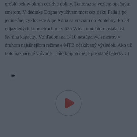
urobiť pekný okruh cez dve doliny. Tentoraz sa veziem opačným
smerom. V dedinke Dogna využívam most cez rieku Fella a po
jedinečnej cykloceste Alpe Adria sa vraciam do Pontebby. Po 38
odjazdených kilometroch mi v 625 Wh akumulátore ostala asi
štvrtina kapacity. Vzhľadom na 1410 nastúpaných metrov v
druhom najsilnejšom režime e-MTB očakávaný výsledok. Ako už
bolo naznačené v úvode – táto krajina nie je pre slabé baterky :-)
|