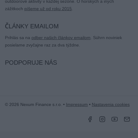
outdoorové aktivity v každej sezóne. O horských a iných
zážitkoch
píšeme už od roku 2015
.
ČLÁNKY EMAILOM
Prihlás sa na
odber našich článkov emailom
. Súhrn noviniek
posielame zvyčajne raz za dva týždne.
PODPORUJE NÁS
© 2026 Nexum Finance s.r.o. •
Impressum
•
Nastavenia cookies