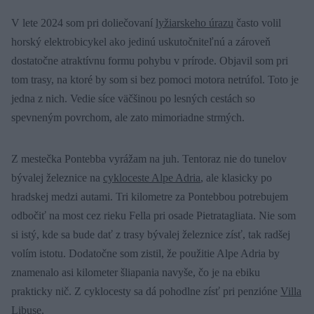
V lete 2024 som pri doliečovaní
lyžiarskeho úrazu
často volil
horský elektrobicykel ako jedinú uskutočniteľnú a zároveň
dostatočne atraktívnu formu pohybu v prírode. Objavil som pri
tom trasy, na ktoré by som si bez pomoci motora netrúfol. Toto je
jedna z nich. Vedie síce väčšinou po lesných cestách so
spevneným povrchom, ale zato mimoriadne strmých.
Z mestečka Pontebba vyrážam na juh. Tentoraz nie do tunelov
bývalej železnice na
cykloceste Alpe Adria
, ale klasicky po
hradskej medzi autami. Tri kilometre za Pontebbou potrebujem
odbočiť na most cez rieku Fella pri osade Pietratagliata. Nie som
si istý, kde sa bude dať z trasy bývalej železnice zísť, tak radšej
volím istotu. Dodatočne som zistil, že použitie Alpe Adria by
znamenalo asi kilometer šliapania navyše, čo je na ebiku
prakticky nič. Z cyklocesty sa dá pohodlne zísť pri penzióne
Villa
Libuse
.