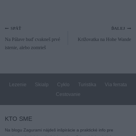
Navigácia
SPÄŤ
ĎALEJ
Na Pálave buď cvakneš prvé
Križovatka na Hohe Wande
v
istenie, alebo zomrieš
článku
Lezenie
Skialp
Cyklo
Turistika
Via ferrata
Cestovanie
KTO SME
Na blogu Zagurami nájdeš inšpirácie a praktické info pre