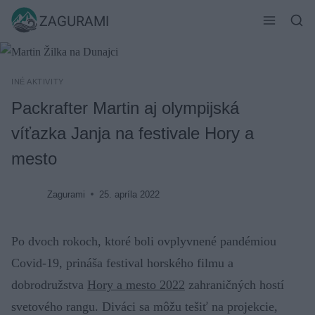
Skip
ZAGURAMI
to
content
INÉ AKTIVITY
Packrafter Martin aj olympijská
víťazka Janja na festivale Hory a
mesto
Zagurami
25. apríla 2022
Po dvoch rokoch, ktoré boli ovplyvnené pandémiou
Covid-19, prináša festival horského filmu a
dobrodružstva
Hory a mesto 2022
zahraničných hostí
svetového rangu. Diváci sa môžu tešiť na projekcie,