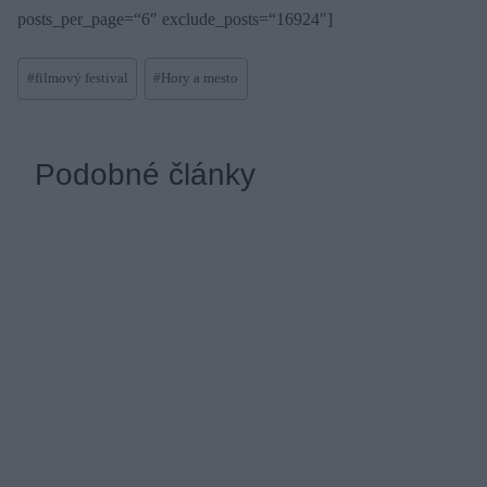
posts_per_page=“6″ exclude_posts=“16924″]
Post
#
filmový festival
#
Hory a mesto
Tags:
Podobné články