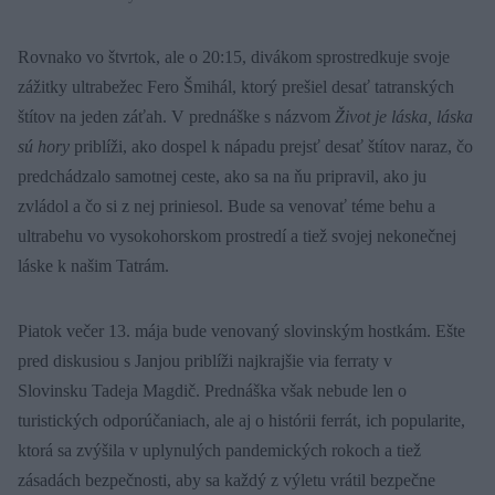
Rovnako vo štvrtok, ale o 20:15, divákom sprostredkuje svoje
zážitky ultrabežec Fero Šmihál, ktorý prešiel desať tatranských
štítov na jeden záťah. V prednáške s názvom
Život je láska, láska
sú hory
priblíži, ako dospel k nápadu prejsť desať štítov naraz, čo
predchádzalo samotnej ceste, ako sa na ňu pripravil, ako ju
zvládol a čo si z nej priniesol. Bude sa venovať téme behu a
ultrabehu vo vysokohorskom prostredí a tiež svojej nekonečnej
láske k našim Tatrám.
Piatok večer 13. mája bude venovaný slovinským hostkám. Ešte
pred diskusiou s Janjou priblíži najkrajšie via ferraty v
Slovinsku Tadeja Magdič. Prednáška však nebude len o
turistických odporúčaniach, ale aj o histórii ferrát, ich popularite,
ktorá sa zvýšila v uplynulých pandemických rokoch a tiež
zásadách bezpečnosti, aby sa každý z výletu vrátil bezpečne