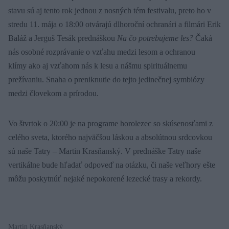
stavu sú aj tento rok jednou z nosných tém festivalu, preto ho v
stredu 11. mája o 18:00 otvárajú dlhoroční ochranári a filmári Erik
Baláž a Jerguš Tesák prednáškou
Na čo potrebujeme les?
Čaká
nás osobné rozprávanie o vzťahu medzi lesom a ochranou
klímy ako aj vzťahom nás k lesu a nášmu spirituálnemu
prežívaniu. Snaha o preniknutie do tejto jedinečnej symbiózy
medzi človekom a prírodou.
Vo štvrtok o 20:00 je na programe horolezec so skúsenosťami z
celého sveta, ktorého najväčšou láskou a absolútnou srdcovkou
sú naše Tatry – Martin Krasňanský. V prednáške Tatry naše
vertikálne bude hľadať odpoveď na otázku, či naše veľhory ešte
môžu poskytnúť nejaké nepokorené lezecké trasy a rekordy.
Martin Krasňanský