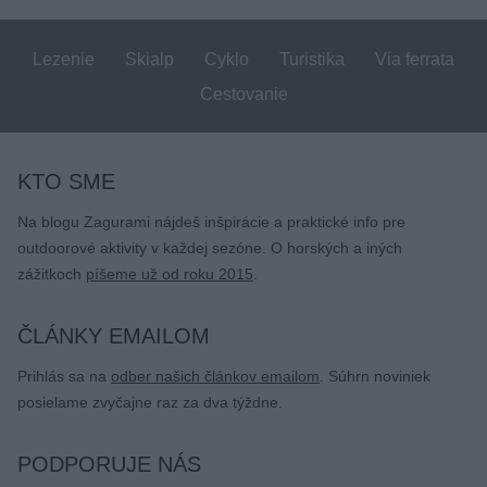
Lezenie
Skialp
Cyklo
Turistika
Via ferrata
Cestovanie
KTO SME
Na blogu Zagurami nájdeš inšpirácie a praktické info pre
outdoorové aktivity v každej sezóne. O horských a iných
zážitkoch
píšeme už od roku 2015
.
ČLÁNKY EMAILOM
Prihlás sa na
odber našich článkov emailom
. Súhrn noviniek
posielame zvyčajne raz za dva týždne.
PODPORUJE NÁS