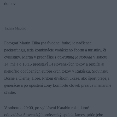
domov.
Tadeja Magdič
Fotograf Martin Žilka (na úvodnej fotke) je nadšenec
packraftingu, teda kombinácie vodáckeho športu a turistiky, či
cyklistiky. Martin v prednáške
Packrafting je sloboda
v sobotu
14. mája o 18:15 predstaví 14 slovenských tokov a priblíži aj
niekoľko obľúbených európskych tokov v Rakúsku, Slovinsku,
Bosne a Čiernej Hore. Pritom divákom ukáže, ako šport prepája
generácie a po opustení zóny komfortu človek prežíva intenzívne
šťastie.
V sobotu o 20:00, po vyhlásení Karabín roka, ktoré
odovzdáva Slovenský horolezecký spolok James, príde jeho