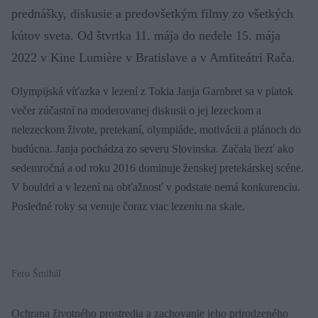
prednášky, diskusie a predovšetkým filmy zo všetkých
kútov sveta. Od štvrtka 11. mája do nedele 15. mája
2022 v Kine Lumière v Bratislave a v Amfiteátri Rača.
Olympijská víťazka v lezení z Tokia Janja Garnbret sa v piatok
večer zúčastní na moderovanej diskusii o jej lezeckom a
nelezeckom živote, pretekaní, olympiáde, motivácii a plánoch do
budúcna. Janja pochádza zo severu Slovinska. Začala liezť ako
sedemročná a od roku 2016 dominuje ženskej pretekárskej scéne.
V bouldri a v lezení na obťažnosť v podstate nemá konkurenciu.
Posledné roky sa venuje čoraz viac lezeniu na skale.
Fero Šmihál
Ochrana životného prostredia a zachovanie jeho prirodzeného