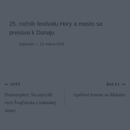
25. ročník festivalu Hory a mesto sa
presúva k Dunaju
Zagurami
12. marca 2025
Navigácia
SPÄŤ
ĎALEJ
Dufourspitze: Na najvyšší
Aprílové lezenie na Malorke
v
vrch Švajčiarska z talianskej
článku
strany