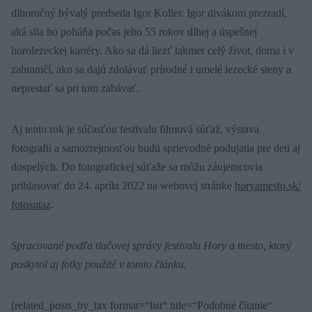
dlhoročný bývalý predseda Igor Koller. Igor divákom prezradí,
aká sila ho poháňa počas jeho 55 rokov dlhej a úspešnej
horolezeckej kariéry. Ako sa dá liezť takmer celý život, doma i v
zahraničí, ako sa dajú zdolávať prírodné i umelé lezecké steny a
neprestať sa pri tom zabávať.
Aj tento rok je súčasťou festivalu filmová súťaž, výstava
fotografií a samozrejmosťou budú sprievodné podujatia pre deti aj
dospelých. Do fotografickej súťaže sa môžu záujemcovia
prihlasovať do 24. apríla 2022 na webovej stránke
horyamesto.sk/
fotosutaz
.
Spracované podľa tlačovej správy festivalu Hory a mesto, ktorý
poskytol aj fotky použité v tomto článku.
[related_posts_by_tax format=“list“ title=“Podobné čítanie“