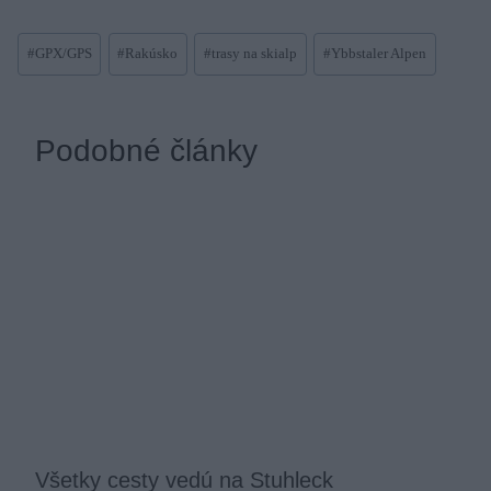
Post
#
GPX/GPS
#
Rakúsko
#
trasy na skialp
#
Ybbstaler Alpen
Tags:
Podobné články
Všetky cesty vedú na Stuhleck