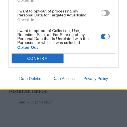
Opted In
I want to opt-out of processing my
Personal Data for Targeted Advertising.
Opted In
I want to opt-out of Collection, Use,
Retention, Sale, and/or Sharing of my
Personal Data that Is Unrelated with the
Purposes for which it was collected.
Opted Out
CONFIRM
Data Deletion
Data Access
Privacy Policy
Venediger najskôr žiadal krv, potom
rozdával radosť
Jaro
7. apríla 2017