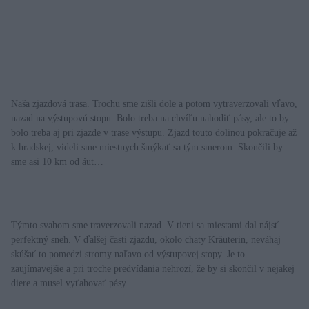
Naša zjazdová trasa. Trochu sme zišli dole a potom vytraverzovali vľavo,
nazad na výstupovú stopu. Bolo treba na chvíľu nahodiť pásy, ale to by
bolo treba aj pri zjazde v trase výstupu. Zjazd touto dolinou pokračuje až
k hradskej, videli sme miestnych šmýkať sa tým smerom. Skončili by
sme asi 10 km od áut…
Týmto svahom sme traverzovali nazad. V tieni sa miestami dal nájsť
perfektný sneh. V ďalšej časti zjazdu, okolo chaty Kräuterin, neváhaj
skúšať to pomedzi stromy naľavo od výstupovej stopy. Je to
zaujímavejšie a pri troche predvídania nehrozí, že by si skončil v nejakej
diere a musel vyťahovať pásy.