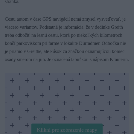
stránka.
Cestu autom v čase GPS navigácií nemá zmysel vysvetľovať, je
viacero variantov. Podstatná je informácia, že v dedinke Greith
treba odbočiť na lesnú cestu, ktorá po niekoľkých kilometroch
končí parkoviskom pri farme v lokalite Dürradmer. Odbočka nie
je priamo v Greithe, ale kúsok za značkou oznamujúcou koniec
osady smerom na juh. Je označená tabuľkou s nápisom Kräuterin.
Klikni pre zobrazenie mapy