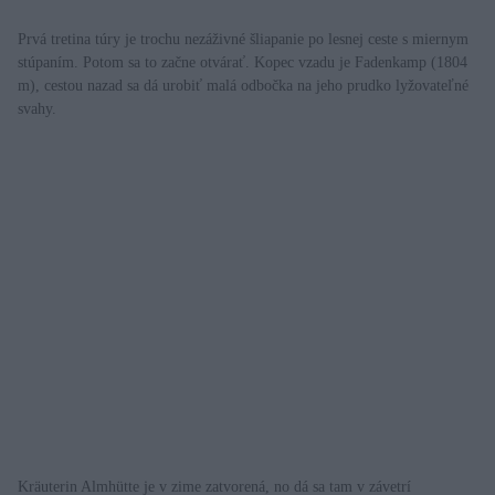
Prvá tretina túry je trochu nezáživné šliapanie po lesnej ceste s miernym
stúpaním. Potom sa to začne otvárať. Kopec vzadu je Fadenkamp (1804
m), cestou nazad sa dá urobiť malá odbočka na jeho prudko lyžovateľné
svahy.
Kräuterin Almhütte je v zime zatvorená, no dá sa tam v závetrí