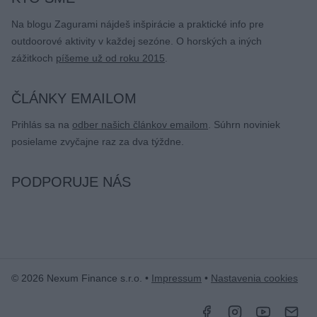
Na blogu Zagurami nájdeš inšpirácie a praktické info pre
outdoorové aktivity v každej sezóne. O horských a iných
zážitkoch
píšeme už od roku 2015
.
ČLÁNKY EMAILOM
Prihlás sa na
odber našich článkov emailom
. Súhrn noviniek
posielame zvyčajne raz za dva týždne.
PODPORUJE NÁS
© 2026 Nexum Finance s.r.o. •
Impressum
•
Nastavenia cookies