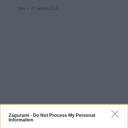
Jaro
27. januára 2019
Jarným firnom na Hochschwab
Zagurami -
Do Not Process My Personal
Information
Jaro
9. januára 2016