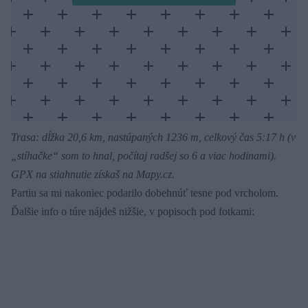
Trasa: dĺžka 20,6 km, nastúpaných 1236 m, celkový čas 5:17 h (v
„stíhačke“ som to hnal, počítaj radšej so 6 a viac hodinami).
GPX na stiahnutie získaš na Mapy.cz.
Partiu sa mi nakoniec podarilo dobehnúť tesne pod vrcholom.
Ďalšie info o túre nájdeš nižšie, v popisoch pod fotkami: