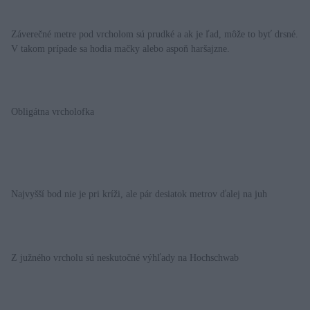
Záverečné metre pod vrcholom sú prudké a ak je ľad, môže to byť drsné.
V takom prípade sa hodia mačky alebo aspoň haršajzne.
Obligátna vrcholofka
Najvyšší bod nie je pri kríži, ale pár desiatok metrov ďalej na juh
Z južného vrcholu sú neskutočné výhľady na Hochschwab