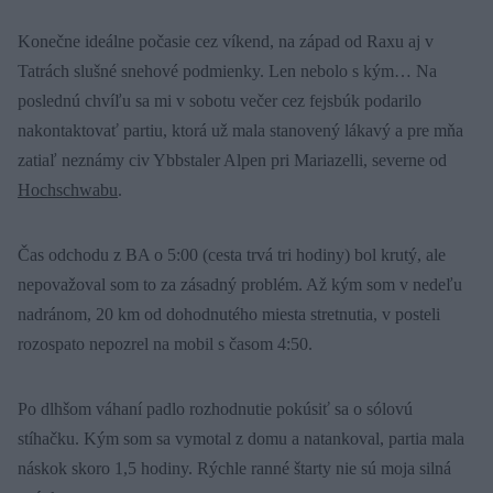
Konečne ideálne počasie cez víkend, na západ od Raxu aj v
Tatrách slušné snehové podmienky. Len nebolo s kým… Na
poslednú chvíľu sa mi v sobotu večer cez fejsbúk podarilo
nakontaktovať partiu, ktorá už mala stanovený lákavý a pre mňa
zatiaľ neznámy civ Ybbstaler Alpen pri Mariazelli, severne od
Hochschwabu
.
Čas odchodu z BA o 5:00 (cesta trvá tri hodiny) bol krutý, ale
nepovažoval som to za zásadný problém. Až kým som v nedeľu
nadránom, 20 km od dohodnutého miesta stretnutia, v posteli
rozospato nepozrel na mobil s časom 4:50.
Po dlhšom váhaní padlo rozhodnutie pokúsiť sa o sólovú
stíhačku. Kým som sa vymotal z domu a natankoval, partia mala
náskok skoro 1,5 hodiny. Rýchle ranné štarty nie sú moja silná