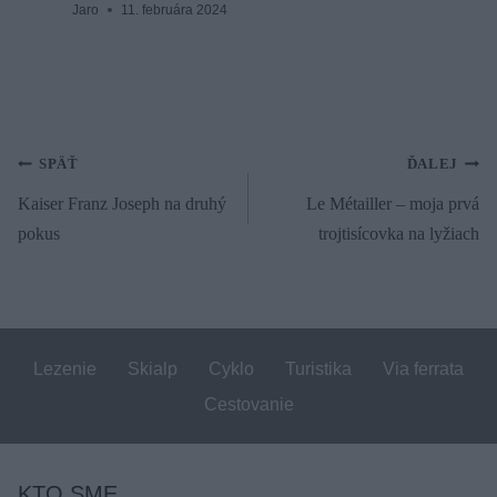
Jaro
11. februára 2024
Navigácia
SPÄŤ
ĎALEJ
Kaiser Franz Joseph na druhý
Le Métailler – moja prvá
v
pokus
trojtisícovka na lyžiach
článku
Lezenie
Skialp
Cyklo
Turistika
Via ferrata
Cestovanie
KTO SME