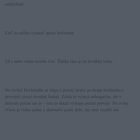
oddýchnuť
Cieľ sa začína vynárať spoza horizontu
Už z neho vidno trochu viac. Ďalšia fáza je na úvodnej fotke.
Na vrchol Hochstadlu sa stúpa z pravej strany po hrane hrebienka s
prevejmi (pozri úvodnú fotku). Zdola to vyzerá nebezpečne, ale v
dobrom počasí nie je – toto je detail výstupu ponad preveje. Na svahu
vľavo je vidno jednu z alternatív jazdy dole, my sme využili inú.