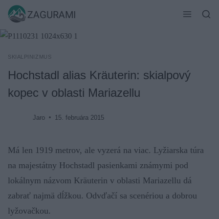
Skip
ZAGURAMI
to
content
SKIALPINIZMUS
Hochstadl alias Kräuterin: skialpový
kopec v oblasti Mariazellu
Jaro
15. februára 2015
Má len 1919 metrov, ale vyzerá na viac. Lyžiarska túra
na majestátny Hochstadl pasienkami známymi pod
lokálnym názvom Kräuterin v oblasti Mariazellu dá
zabrať najmä dĺžkou. Odvďačí sa scenériou a dobrou
lyžovačkou.