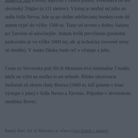
Júlskych Álp
a druhý najvyšší v celom pohorí. Prekonáva ho len
slovinský Triglav (o 111 metrov). Výstup je možný od juhu zo
sedla Sella Nevea, kde sa po slušne udržiavanej horskej ceste dá
autom vyjsť do výšky 1500 m. Trasy od severu z doliny Saisera
pri Tarvisiu sú náročnejšie. Jednak kvôli prevýšeniu (posledné
parkovisko je vo výške 1000 m), ale aj technicky (severné steny
sú strmšie). V tomto článku bude reč o výstupe z juhu.
Cesta zo Slovenska pod Jôf di Montasio trvá minimálne 5 hodín,
takže na výlet na otočku to asi nebude. Blízke ubytovacie
možnosti sú okrem chaty Brazza (1660 m, leží priamo v trase
výstupu z juhu) v Sella Nevea a Tarvisiu. Prípadne v slovinskom
stredisku Bovec.
Ranný štart, Jof di Montasio je vľavo (
viac fotiek v galérii
)