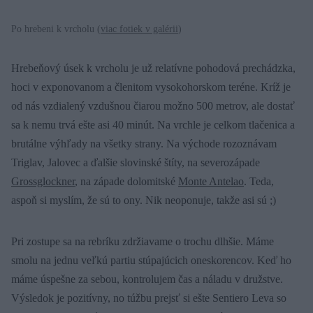
Po hrebeni k vrcholu (
viac fotiek v galérii
)
Hrebeňový úsek k vrcholu je už relatívne pohodová prechádzka,
hoci v exponovanom a členitom vysokohorskom teréne. Kríž je
od nás vzdialený vzdušnou čiarou možno 500 metrov, ale dostať
sa k nemu trvá ešte asi 40 minút. Na vrchle je celkom tlačenica a
brutálne výhľady na všetky strany. Na východe rozoznávam
Triglav, Jalovec a ďalšie slovinské štíty, na severozápade
Grossglockner
, na západe dolomitské
Monte Antelao
. Teda,
aspoň si myslím, že sú to ony. Nik neoponuje, takže asi sú ;)
Pri zostupe sa na rebríku zdržiavame o trochu dlhšie. Máme
smolu na jednu veľkú partiu stúpajúcich oneskorencov. Keď ho
máme úspešne za sebou, kontrolujem čas a náladu v družstve.
Výsledok je pozitívny, no túžbu prejsť si ešte Sentiero Leva so