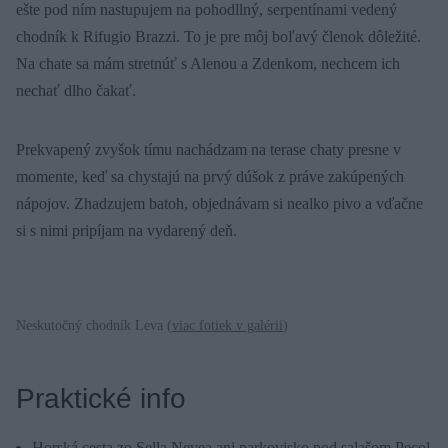
ešte pod ním nastupujem na pohodllný, serpentínami vedený
chodník k Rifugio Brazzi. To je pre môj boľavý členok dôležité.
Na chate sa mám stretnúť s Alenou a Zdenkom, nechcem ich
nechať dlho čakať.
Prekvapený zvyšok tímu nachádzam na terase chaty presne v
momente, keď sa chystajú na prvý dúšok z práve zakúpených
nápojov. Zhadzujem batoh, objednávam si nealko pivo a vďačne
si s nimi pripíjam na vydarený deň.
Neskutočný chodník Leva (
viac fotiek v galérii
)
Praktické info
Horská cesta zo Sella Nevea ani parkovisko pod salašom Pecol