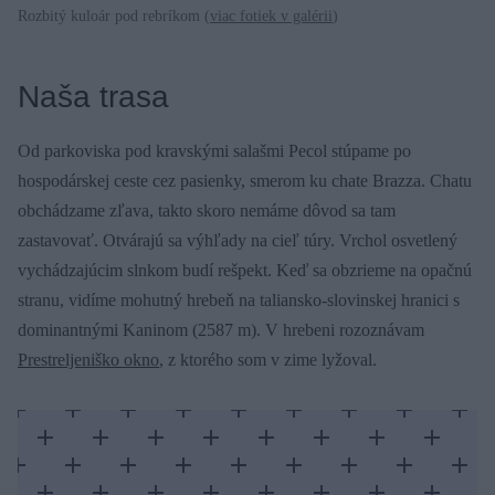
Rozbitý kuloár pod rebríkom (
viac fotiek v galérii
)
Naša trasa
Od parkoviska pod kravskými salašmi Pecol stúpame po
hospodárskej ceste cez pasienky, smerom ku chate Brazza. Chatu
obchádzame zľava, takto skoro nemáme dôvod sa tam
zastavovať. Otvárajú sa výhľady na cieľ túry. Vrchol osvetlený
vychádzajúcim slnkom budí rešpekt. Keď sa obzrieme na opačnú
stranu, vidíme mohutný hrebeň na taliansko-slovinskej hranici s
dominantnými Kaninom (2587 m). V hrebeni rozoznávam
Prestreljeniško okno
, z ktorého som v zime lyžoval.