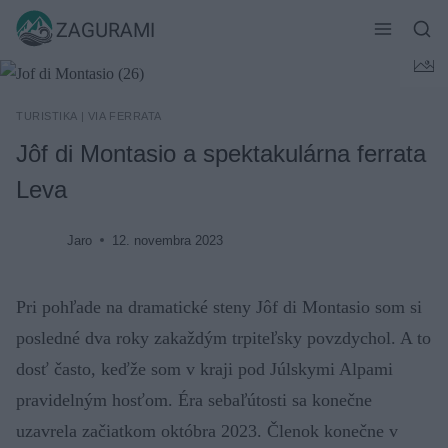
Skip
ZAGURAMI
to
content
TURISTIKA
|
VIA FERRATA
Jôf di Montasio a spektakulárna ferrata
Leva
Jaro
12. novembra 2023
Pri pohľade na dramatické steny Jôf di Montasio som si
posledné dva roky zakaždým trpiteľsky povzdychol. A to
dosť často, keďže som v kraji pod Júlskymi Alpami
pravidelným hosťom. Éra sebaľútosti sa konečne
uzavrela začiatkom októbra 2023. Členok konečne v