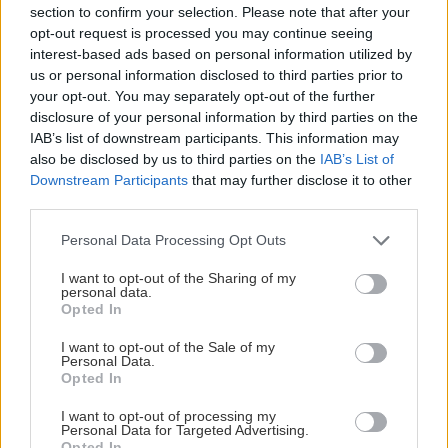
section to confirm your selection. Please note that after your
Od parkoviska sa okrem nami zvolenej trasy dá pod steny
opt-out request is processed you may continue seeing
Montasia stúpať aj alternatívnym chodníkom viac vľavo, cez
interest-based ads based on personal information utilized by
Casere Pecol.
us or personal information disclosed to third parties prior to
your opt-out. You may separately opt-out of the further
Paralelne s rebríkom Pipan je možné vystúpať na hrebeň po
disclosure of your personal information by third parties on the
strmých suťotrávach napravo (pri pohľade zdola) od rebríka.
IAB’s list of downstream participants. This information may
also be disclosed by us to third parties on the
IAB’s List of
Odporúčam iba v prípade extrémnej zápchy na rebríku, ktorý je
Downstream Participants
that may further disclose it to other
za bežných podmienok bezpečnejší aj rýchlejší.
third parties.
Svahy pod stenami Montasia sú v zime celkom zaujímavým
Personal Data Processing Opt Outs
skialpovým terénom a kto na to má, vie vyjsť až na hrebeň (do
I want to opt-out of the Sharing of my
sedla Palone). Späť do Sella Nevea sa potom zjazduje po ceste,
personal data.
ktorú v zime neudržiavajú. Vzhľadom na južnú orientáciu
Opted In
lokality sa však vhodné podmienky vyskytujú len zriedka.
I want to opt-out of the Sale of my
Personal Data.
Opted In
Ak ťa článok zaujal, odoberaj naše
I want to opt-out of processing my
Odoberať
Personal Data for Targeted Advertising.
novinky emailom (zvyčajne raz za dva
Opted In