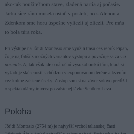
ako-tak použiteľnom stave, zladená partia aj počasie.
Jarka síce ráno musela ostať v posteli, no s Alenou a
Zdenkom sme horu úspešne vyliezli aj zliezli. Pre mňa
to bola túra roka.
Pri výstupe na Jôf di Montasio sme využili trasu cez rebrík Pipan,
čo je najľahší z možných variantov výstupu a považuje sa za
via
normale
. Aj tak však ide o náročnú vysokohorskú túru, ktorá si
vyžaduje skúsenosti s chôdzou v exponovanom teréne a lezením
cez kolmé zaistené úseky. Zostup som si na záver sólovo predĺžil
o spektakulárny traverz po zaistenej lávke Sentiero Leva.
Poloha
Jôf di Montasio (2754 m) je
najvyšší vrchol talianskej časti