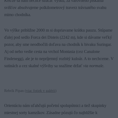
Keďže sa nám nechce strácať výšku, za varovného pískania
svišťov absolvujeme polkilometrový traverz trávnatého svahu
mimo chodníka.
Vo výške približne 2000 m si dopriavame krátku pauzu. Stúpame
ďalej pod sedlo Forca dei Disteis (2242 m), kde si dávame veľký
pozor, aby sme neodbočili doľava na chodník k bivaku Suringar.
Aj od neho vedie cesta na vrchol Montasia (cez Canalone
Findenegg), ale je to nepríjemný rozbitý kuloár. A to nechceme. V
sutinách a cez skalné výšvihy sa snažíme držať
via normale.
Rebrík Pipan (
viac fotiek v galérii
)
Orientáciu nám uľahčujú početní spolupútnici a tiež skupinky
miestnej sorty kamzíkov. Zásadne pózujú čo najbližšie k