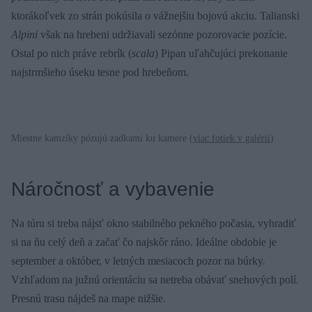
ktorákoľvek zo strán pokúsila o vážnejšiu bojovú akciu. Talianski
Alpini
však na hrebeni udržiavali sezónne pozorovacie pozície.
Ostal po nich práve rebrík (
scala
) Pipan uľahčujúci prekonanie
najstrmšieho úseku tesne pod hrebeňom.
Miestne kamzíky pózujú zadkami ku kamere (
viac fotiek v galérii
)
Náročnosť a vybavenie
Na túru si treba nájsť okno stabilného pekného počasia, vyhradiť
si na ňu celý deň a začať čo najskôr ráno. Ideálne obdobie je
september a október, v letných mesiacoch pozor na búrky.
Vzhľadom na južnú orientáciu sa netreba obávať snehových polí.
Presnú trasu nájdeš na mape nižšie.