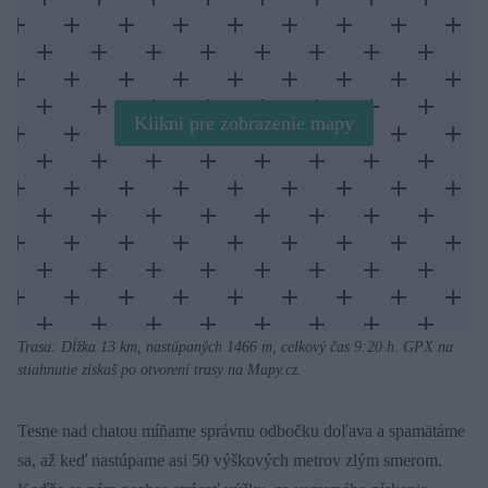
Klikni pre zobrazenie mapy
Trasa: Dĺžka 13 km, nastúpaných 1466 m, celkový čas 9:20 h. GPX na
stiahnutie získaš po otvorení trasy na Mapy.cz.
Tesne nad chatou míňame správnu odbočku doľava a spamätáme
sa, až keď nastúpame asi 50 výškových metrov zlým smerom.