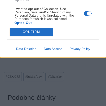
týždne)
I want to opt-out of Collection, Use,
Retention, Sale, and/or Sharing of my
Personal Data that Is Unrelated with the
Purposes for which it was collected.
Opted Out
Fotogaléria
CONFIRM
Data Deletion
Data Access
Privacy Policy
Post
#
GPX/GPS
#
Júlske Alpy
#
Taliansko
Tags:
Podobné články