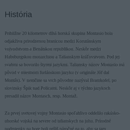
História
Približne 20 kilometrov dlhá horská skupina Montasio bola
odjakživa prirodzenou hranicou medzi Korutánskym
vojvodstvom a Benátskou republikou. Neskôr medzi
Habsburgskou monarchiou a Talianskym kráľovstvom. Pod jej
svahmi sa hovorilo štyrmi jazykmi. Taliansky názov Montasio má
pôvod v miestnom furlánskom jazyku (v originále Jôf dal
Montâs). V nemčine sa vrch pôvodne nazýval Bramkofel, po
slovinsky Špik nad Policami. Neskôr aj v týchto jazykoch
presadil názov Montasch, resp. Montaž.
Za prvej svetovej vojny Montasio spoľahlivo oddelilo rakúsko-
uhorské vojská na severe od talianskych na juhu. Prírodné
podmienky na hore boli príliš náročné na to, aby sa tam