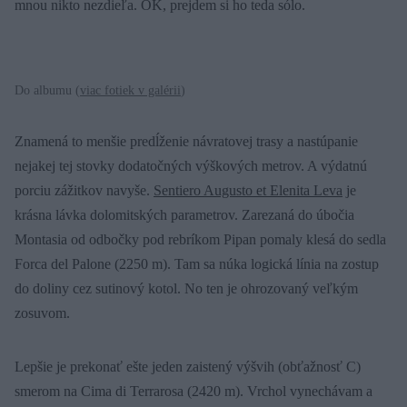
mnou nikto nezdieľa. OK, prejdem si ho teda sólo.
Do albumu (
viac fotiek v galérii
)
Znamená to menšie predĺženie návratovej trasy a nastúpanie
nejakej tej stovky dodatočných výškových metrov. A výdatnú
porciu zážitkov navyše.
Sentiero Augusto et Elenita Leva
je
krásna lávka dolomitských parametrov. Zarezaná do úbočia
Montasia od odbočky pod rebríkom Pipan pomaly klesá do sedla
Forca del Palone (2250 m). Tam sa núka logická línia na zostup
do doliny cez sutinový kotol. No ten je ohrozovaný veľkým
zosuvom.
Lepšie je prekonať ešte jeden zaistený výšvih (obťažnosť C)
smerom na Cima di Terrarosa (2420 m). Vrchol vynechávam a