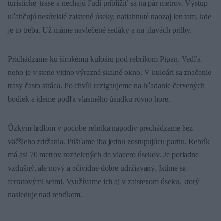
turistickej trase a nechajú ľudí priblížiť sa na pár metrov. Výstup
uľahčujú nesúvislé zaistené úseky, natiahnuté naozaj len tam, kde
je to treba. Už máme navlečené sedáky a na hlavách prilby.
Prichádzame ku širokému kuloáru pod rebríkom Pipan. Vedľa
neho je v stene vidno výrazné skalné okno. V kuloári sa značenie
trasy často stráca. Po chvíli rezignujeme na hľadanie červených
bodiek a ideme podľa vlastného úsudku rovno hore.
Úzkym hrdlom v podobe rebríka napodiv prechádzame bez
väčšieho zdržania. Púšťame iba jednu zostupujúcu partiu. Rebrík
má asi 70 metrov rozdelených do viacero úsekov. Je poriadne
vzdušný, ale nový a očividne dobre udržiavaný. Istíme sa
ferratovými setmi. Využívame ich aj v zaistenom úseku, ktorý
nasleduje nad rebríkom.