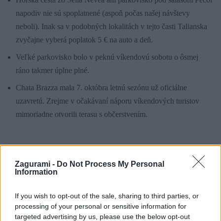
napodiv nie sú spoplatnené (aspoň počas našej návštevy
neboli). Inak sa v podobných lokalitách v tejto časti Talianska
zvyčajne vyberá poplatok 5 € na auto a deň.
Veľké parkovisko bolo v peknú víkendovú sobotu o ôsmej
ráno takmer úplne plné.
Chata Brazza mala 7. októbra letnú sezónu už oficiálne
uzavretú. Zrejme v očakávaní náporu víkendových turistov
mimoriadne otvorili terasu s občerstvením.
Pohľad z chodníka Leva na masív Kaninu so svetlou bodkou Streleckého
Zagurami -
Do Not Process My Personal
okna (
viac fotiek v galérii
)
Information
If you wish to opt-out of the sale, sharing to third parties, or
Doplnkové tipy
processing of your personal or sensitive information for
targeted advertising by us, please use the below opt-out