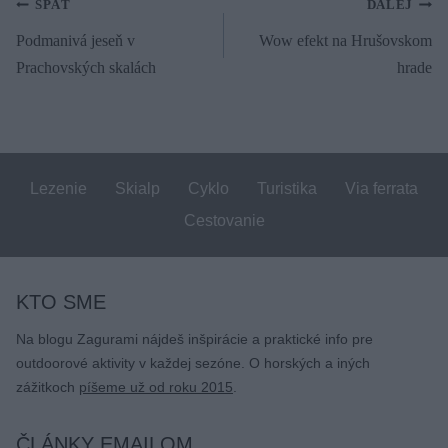
Navigácia
SPÄŤ
ĎALEJ
Podmanivá jeseň v
Wow efekt na Hrušovskom
v
Prachovských skalách
hrade
článku
Lezenie
Skialp
Cyklo
Turistika
Via ferrata
Cestovanie
KTO SME
Na blogu Zagurami nájdeš inšpirácie a praktické info pre
outdoorové aktivity v každej sezóne. O horských a iných
zážitkoch
píšeme už od roku 2015
.
ČLÁNKY EMAILOM