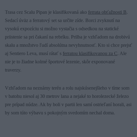
Trasa cez Scalu Pipan je klasifikovaná ako
ferrata obťažnosti B
.
Sedací úväz a ferratový set sa určite zíde. Borci zvyknutí na
vysokú expozíciu si možno vystačia s odsedkou na statické
priistenie sa pri čakaní na rebríku. Prilba je vzhľadom na drobivú
skalu a množstvo ľudí absolútna nevyhnutnosť. Kto si chce prejsť
aj Sentiero Leva, musí rátať s
ferratou klasifikovanou za C
. Ale
nie je to žiadne kolmé športové lezenie, skôr exponované
traverzy.
Vzhľadom na neznámy terén a rolu najskúsenejšieho v tíme som
v batohu niesol aj 30 metrov lana a nejaké to horolezecké železo
pre prípad núdze. Ak by boli v partii len samí ostrieľaní horali, asi
by som túto výbavu s pokojným svedomím nechal doma.