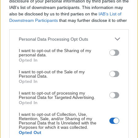
disclosure of your personal information by third parties on the
Manikia – grécke dobrodružstvo
IAB’s list of downstream participants. This information may
s francúzskym rukopisom
also be disclosed by us to third parties on the
IAB’s List of
Downstream Participants
that may further disclose it to other
Zu
2. decembra 2023
third parties.
Personal Data Processing Opt Outs
I want to opt-out of the Sharing of my
personal data.
Opted In
I want to opt-out of the Sale of my
Personal Data.
Opted In
I want to opt-out of processing my
Personal Data for Targeted Advertising.
Opted In
I want to opt-out of Collection, Use,
Retention, Sale, and/or Sharing of my
Personal Data that Is Unrelated with the
Purposes for which it was collected.
Tri dni lezenia a plážovania na ostrove Krk
Opted Out