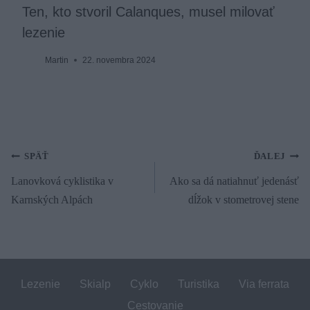
Ten, kto stvoril Calanques, musel milovať
lezenie
Martin
22. novembra 2024
Navigácia
SPÄŤ
ĎALEJ
Lanovková cyklistika v
Ako sa dá natiahnuť jedenásť
v
Karnských Alpách
dĺžok v stometrovej stene
článku
Lezenie
Skialp
Cyklo
Turistika
Via ferrata
Cestovanie