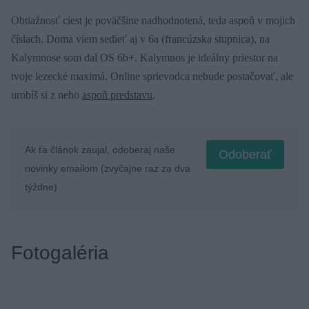
Obtiažnosť ciest je poväčšine nadhodnotená, teda aspoň v mojich
číslach. Doma viem sedieť aj v 6a (francúzska stupnica), na
Kalymnose som dal OS 6b+. Kalymnos je ideálny priestor na
tvoje lezecké maximá. Online sprievodca nebude postačovať, ale
urobíš si z neho
aspoň predstavu
.
Ak ťa článok zaujal, odoberaj naše
Odoberať
novinky emailom (zvyčajne raz za dva
týždne)
Fotogaléria