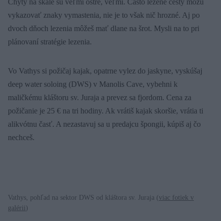
Chyty na skale sú veľmi ostré, veľmi. Často lezené cesty môžu
vykazovať znaky vymastenia, nie je to však nič hrozné. Aj po
dvoch dňoch lezenia môžeš mať dlane na šrot. Mysli na to pri
plánovaní stratégie lezenia.
Vo Vathys si požičaj kajak, opatrne vylez do jaskyne, vyskúšaj
deep water soloing (DWS) v Manolis Cave, vybehni k
maličkému kláštoru sv. Juraja a prevez sa fjordom. Cena za
požičanie je 25 € na tri hodiny. Ak vrátiš kajak skoršie, vrátia ti
alikvótnu časť. A nezastavuj sa u predajcu špongii, kúpiš aj čo
nechceš.
Vathys, pohľad na sektor DWS od kláštora sv. Juraja (
viac fotiek v
galérii
)