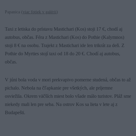
Papanica (
viac fotiek v galérii
)
Taxi z letiska do prístavu Mastichari (Kos) stoji 17 €, chodí aj
autobus, občas. Féra z Mastichari (Kos) do Pothie (Kalymnos)
stoji 8 € na osobu. Trajekt z Mastichari ide len trikrát za deň. Z
Pothie do Myrties stojí taxi od 18 do 20 €. Chodí aj autobus,
občas.
V júni bola voda v mori prekvapivo pomerne studená, občas to až
pichalo. Nebola na čľapkanie pre všetkých, ale príjemne
osviežila. Okrem väčších miest bolo všade málo turistov. Pláž sme
niekedy mali len pre seba. Na ostrov Kos sa lieta v lete aj z
Budapešti.