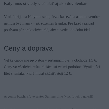
Kalymnos si vtedy vieš užiť aj ako dovolenkár.
V októbri je na Kalymnose top lezecká sezóna a ani november
nemusí byť márny – ak zoženieš letenku. Pre každý prípad
posúvam pár praktických rád, aby si vedel, do čoho ideš.
Ceny a doprava
Veľké čapované pivo stojí v reštaurácii 5 €, v obchode 1,5 €.
Ceny vo všetkých reštauráciách sú veľmi podobné. Vynikajúci
filet z tuniaka, ktorý musíš skúsiť, stojí 12 €.
Argonita beach, vľavo sektor Summertime (
viac fotiek v galérii
)