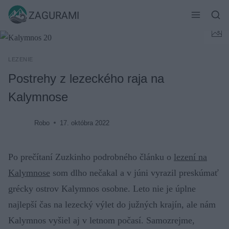
Skip
ZAGURAMI
to
content
LEZENIE
Postrehy z lezeckého raja na
Kalymnose
Robo
17. októbra 2022
Po prečítaní Zuzkinho podrobného článku o
lezení na
Kalymnose
som dlho nečakal a v júni vyrazil preskúmať
grécky ostrov Kalymnos osobne. Leto nie je úplne
najlepší čas na lezecký výlet do južných krajín, ale nám
Kalymnos vyšiel aj v letnom počasí. Samozrejme,