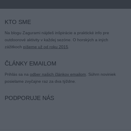
KTO SME
Na blogu Zagurami nájdeš inšpirácie a praktické info pre
outdoorové aktivity v každej sezóne. O horských a iných
zážitkoch
píšeme už od roku 2015
.
ČLÁNKY EMAILOM
Prihlás sa na
odber našich článkov emailom
. Súhrn noviniek
posielame zvyčajne raz za dva týždne.
PODPORUJE NÁS