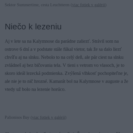
Sektor Summertime, cesta Leuchtterm (
viac fotiek v galérii
)
Niečo k lezeniu
Aj v lete sa na Kalymnose da parádne zaliezť. Strávil som na
ostrove 6 dní a v podstate stále fúkal vietor, tak že sa dalo liezť
chvíľu aj na slnku. Nebolo to na celý deň, ale pár ciest na slnku
zvládneš aj bez bičovania tela. V tieni s vetrom vo vlasoch, je to
skoro ideál lezecká podmienka. Zvýšená vlhkosť pochopiteľne je,
ale nie je to nič hrozné. Kamarát bol na Kalymnose v auguste a že
vtedy už bolo na lezenie horúco.
Palionisos Bay (
viac fotiek v galérii
)