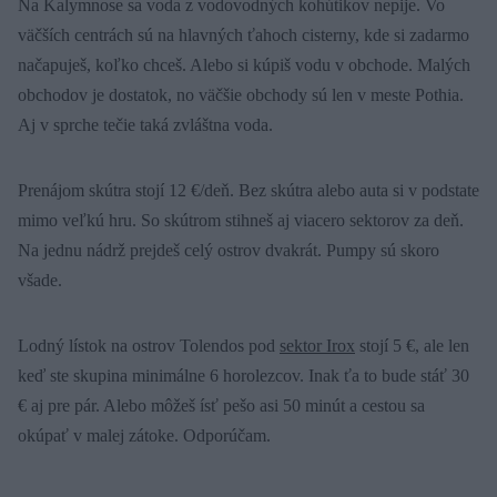
Na Kalymnose sa voda z vodovodných kohútikov nepije. Vo
väčších centrách sú na hlavných ťahoch cisterny, kde si zadarmo
načapuješ, koľko chceš. Alebo si kúpiš vodu v obchode. Malých
obchodov je dostatok, no väčšie obchody sú len v meste Pothia.
Aj v sprche tečie taká zvláštna voda.
Prenájom skútra stojí 12 €/deň. Bez skútra alebo auta si v podstate
mimo veľkú hru. So skútrom stihneš aj viacero sektorov za deň.
Na jednu nádrž prejdeš celý ostrov dvakrát. Pumpy sú skoro
všade.
Lodný lístok na ostrov Tolendos pod
sektor Irox
stojí 5 €, ale len
keď ste skupina minimálne 6 horolezcov. Inak ťa to bude stáť 30
€ aj pre pár. Alebo môžeš ísť pešo asi 50 minút a cestou sa
okúpať v malej zátoke. Odporúčam.