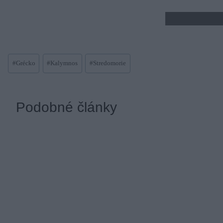
Post
#
Grécko
#
Kalymnos
#
Stredomorie
Tags:
Podobné články