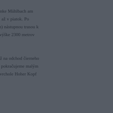
edinke Mühlbach am
 až v piatok. Po
) nástupnou trasou k
o výške 2300 metrov
iž na odchod čierneho
om pokračujeme malým
 vrchole Hoher Kopf