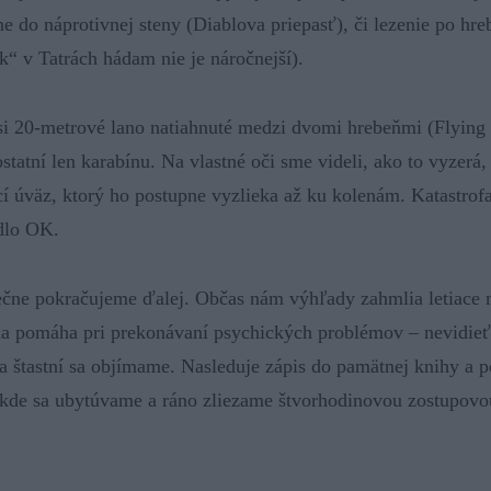
e do náprotivnej steny (Diablova priepasť), či lezenie po hre
k“ v Tatrách hádam nie je náročnejší).
si 20-metrové lano natiahnuté medzi dvomi hrebeňmi (Flying 
statní len karabínu. Na vlastné oči sme videli, ako to vyzerá,
í úväz, ktorý ho postupne vyzlieka až ku kolenám. Katastrof
dlo OK.
čne pokračujeme ďalej. Občas nám výhľady zahmlia letiace 
la pomáha pri prekonávaní psychických problémov – nevidieť
a štastní sa objímame. Nasleduje zápis do pamätnej knihy a 
kde sa ubytúvame a ráno zliezame štvorhodinovou zostupovou