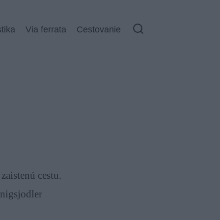
stika
Via ferrata
Cestovanie
Galéria (21)
zaistenú cestu.
nigsjodler