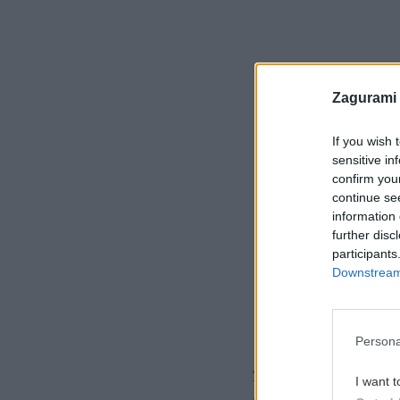
Zagurami
If you wish 
sensitive in
confirm you
continue se
information 
further disc
participants
Downstream 
Persona
Trasa od Erichhütte 
I want t