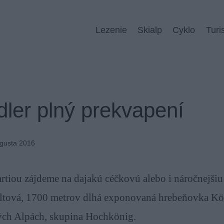
Lezenie
Skialp
Cyklo
Turi
dler plný prekvapení
ugusta 2016
artiou zájdeme na dajakú céčkovú alebo i náročnejšiu 
ultová, 1700 metrov dlhá exponovaná hrebeňovka Kö
ých Alpách, skupina Hochkönig.