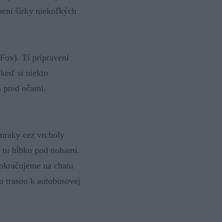
beni šírky niekoľkých
Fox). Tí pripravení
 keď si niekto
a pred očami.
mraky cez vrcholy
 tu hĺbku pod nohami.
pokračujeme na chatu
 trasou k autobusovej