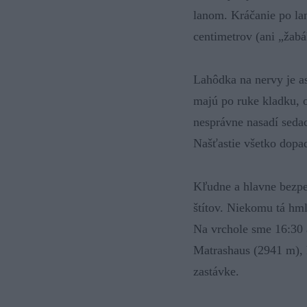
lanom. Kráčanie po lan
centimetrov (ani „žabá
Lahôdka na nervy je a
majú po ruke kladku, o
nesprávne nasadí sedac
Našťastie všetko dopa
Kľudne a hlavne bezpe
štítov. Niekomu tá hm
Na vrchole sme 16:30 
Matrashaus (2941 m), 
zastávke.