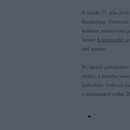
V stredu 27. júla 201
Hochkönig. Ubytovali s
krátkom motorovom pre
ferrate
Königsjodler s
nad morom.
Po úprave potrebného v
mraku, z ktorého sem
hrebeňom. Celkovo má 
v nadmorskej výške 2
|