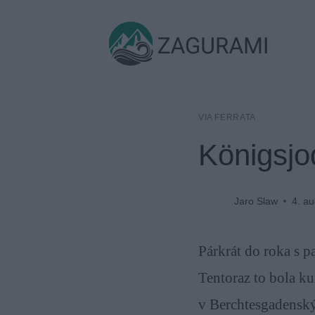
Skip
to
ZAGURAMI
content
VIA FERRATA
Königsjo
Jaro Slaw
4. a
Párkrát do roka s p
Tentoraz to bola k
v Berchtesgadensk