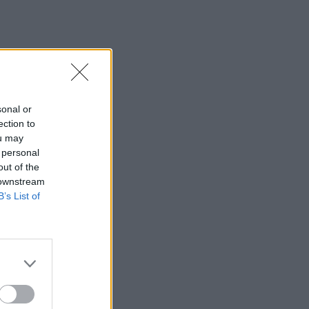
sonal or
ection to
ou may
 personal
out of the
 downstream
B’s List of
 celkový čas vyše 10