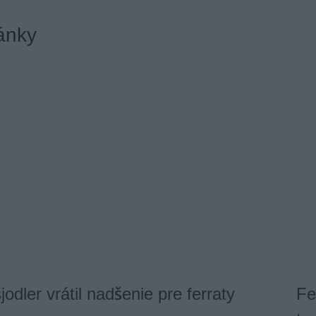
ánky
odler vrátil nadšenie pre ferraty
Fe