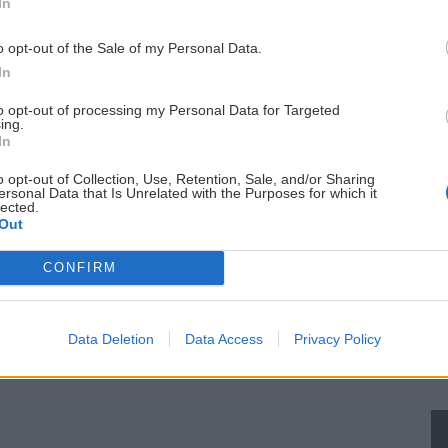
In
o opt-out of the Sale of my Personal Data.
me
In
to opt-out of processing my Personal Data for Targeted
nedodržíš, tým viac sa zabavíš. Ako my na Seewande
ing.
In
atou Lipella, dolomitská klasika
o opt-out of Collection, Use, Retention, Sale, and/or Sharing
ersonal Data that Is Unrelated with the Purposes for which it
ein. Tá, z ktorej bolí telo a na ktorú sa nezabúda
lected.
Out
CONFIRM
→
Pridaj sa k Zagurami na Facebooku
Data Deletion
Data Access
Privacy Policy