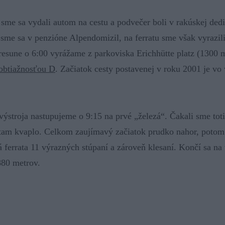
6 sme sa vydali autom na cestu a podvečer boli v rakúskej d
me sa v penzióne Alpendomizil, na ferratu sme však vyrazili
sune o 6:00 vyrážame z parkoviska Erichhütte platz (1300 m
 obtiažnosťou D
. Začiatok cesty postavenej v roku 2001 je v
ýstroja nastupujeme o 9:15 na prvé „železá“. Čakali sme tot
 tam kvaplo. Celkom zaujímavý začiatok prudko nahor, pot
ferrata 11 výrazných stúpaní a zároveň klesaní. Končí sa na
880 metrov.