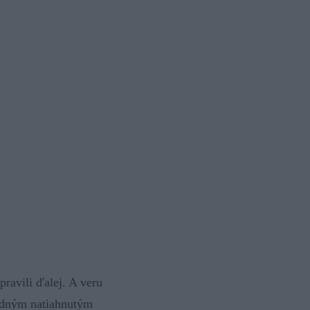
ravili ďalej. A veru
jedným natiahnutým