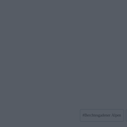
Post
#
Berchtesgadener Alpen
Tags: