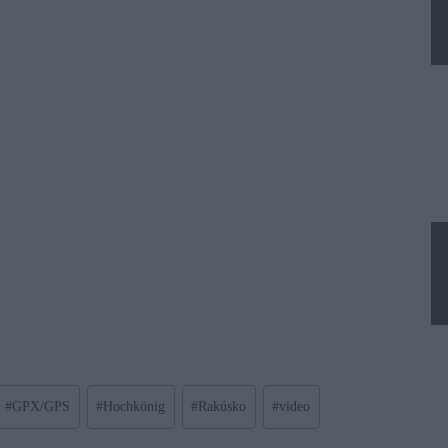
#
GPX/GPS
#
Hochkönig
#
Rakúsko
#
video