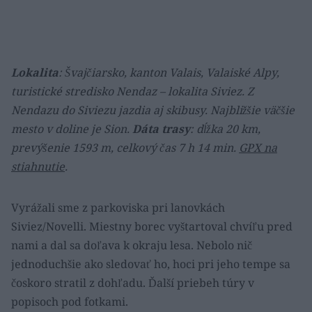
Lokalita
: Švajčiarsko, kanton Valais, Valaiské Alpy,
turistické stredisko Nendaz – lokalita Siviez. Z
Nendazu do Siviezu jazdia aj skibusy. Najbližšie väčšie
mesto v doline je Sion.
Dáta trasy
: dĺžka 20 km,
prevýšenie 1593 m, celkový čas 7 h 14 min.
GPX na
stiahnutie
.
Vyrážali sme z parkoviska pri lanovkách
Siviez/Novelli. Miestny borec vyštartoval chvíľu pred
nami a dal sa doľava k okraju lesa. Nebolo nič
jednoduchšie ako sledovať ho, hoci pri jeho tempe sa
čoskoro stratil z dohľadu. Ďalší priebeh túry v
popisoch pod fotkami.