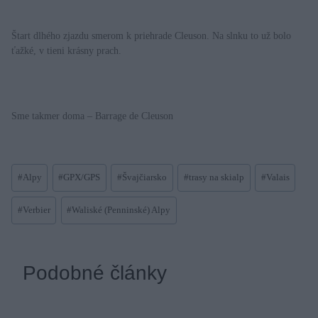
Štart dlhého zjazdu smerom k priehrade Cleuson. Na slnku to už bolo
ťažké, v tieni krásny prach.
Sme takmer doma – Barrage de Cleuson
Post
#
Alpy
#
GPX/GPS
#
Švajčiarsko
#
trasy na skialp
#
Valais
Tags:
#
Verbier
#
Waliské (Penninské) Alpy
Podobné články