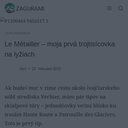
Skip
ZAGURAMI
to
content
SKIALPINIZMUS
Le Métailler – moja prvá trojtisícovka
na lyžiach
Jaro
21. februára 2015
Ak budeš mať v zime cestu okolo švajčiarskeho
nóbl strediska Verbier, mám pár tipov na
skialpové túry – jednodňovky veľmi blízko ku
trasám Haute Route a Patrouille des Glaciers.
Toto je prvý tip.