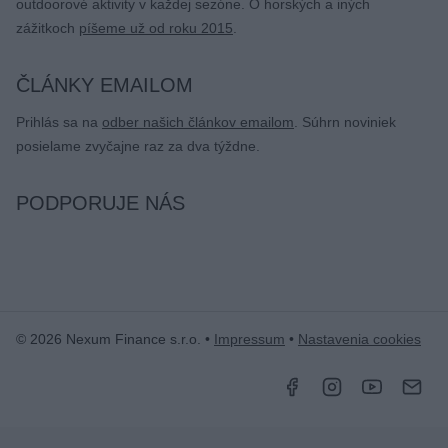
outdoorové aktivity v každej sezóne. O horských a iných
zážitkoch
píšeme už od roku 2015
.
ČLÁNKY EMAILOM
Prihlás sa na
odber našich článkov emailom
. Súhrn noviniek
posielame zvyčajne raz za dva týždne.
PODPORUJE NÁS
© 2026 Nexum Finance s.r.o. •
Impressum
•
Nastavenia cookies