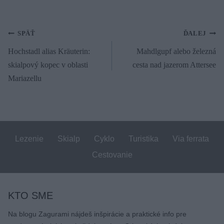
Navigácia
SPÄŤ
ĎALEJ
Hochstadl alias Kräuterin:
Mahdlgupf alebo železná
v
skialpový kopec v oblasti
cesta nad jazerom Attersee
článku
Mariazellu
Lezenie
Skialp
Cyklo
Turistika
Via ferrata
Cestovanie
KTO SME
Na blogu Zagurami nájdeš inšpirácie a praktické info pre