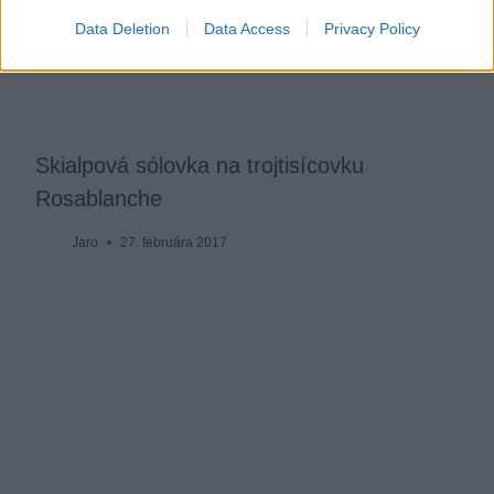
Data Deletion
Data Access
Privacy Policy
Skialpová sólovka na trojtisícovku
Rosablanche
Jaro
27. februára 2017