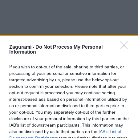
Zagurami -
Do Not Process My Personal
Information
Skialpový trip do Švajčiarska a pokus o
If you wish to opt-out of the sale, sharing to third parties, or
„najľahšiu” štvortisícovku
processing of your personal or sensitive information for
targeted advertising by us, please use the below opt-out
Jaro
26. februára 2016
section to confirm your selection. Please note that after your
opt-out request is processed you may continue seeing
interest-based ads based on personal information utilized by
us or personal information disclosed to third parties prior to
your opt-out. You may separately opt-out of the further
disclosure of your personal information by third parties on the
IAB’s list of downstream participants. This information may
also be disclosed by us to third parties on the
IAB’s List of