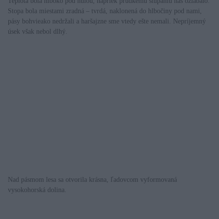
Teplota bola hlboko pod nulou, napriek prudkému stúpaniu nás oziabalo.
Stopa bola miestami zradná – tvrdá, naklonená do hlbočiny pod nami,
pásy bohvieako nedržali a haršajzne sme vtedy ešte nemali. Nepríjemný
úsek však nebol dlhý.
Nad pásmom lesa sa otvorila krásna, ľadovcom vyformovaná
vysokohorská dolina.