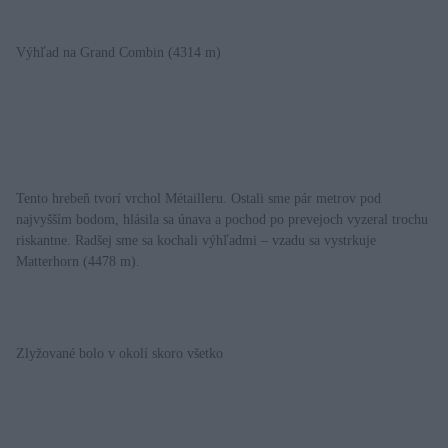
Výhľad na Grand Combin (4314 m)
Tento hrebeň tvorí vrchol Métailleru. Ostali sme pár metrov pod
najvyšším bodom, hlásila sa únava a pochod po prevejoch vyzeral trochu
riskantne. Radšej sme sa kochali výhľadmi – vzadu sa vystrkuje
Matterhorn (4478 m).
Zlyžované bolo v okolí skoro všetko