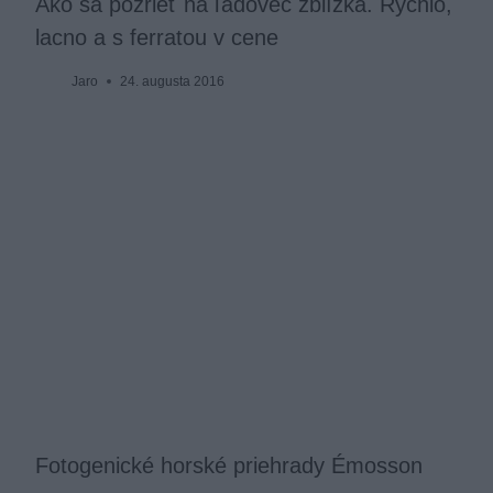
Ako sa pozrieť na ľadovec zblízka. Rýchlo,
lacno a s ferratou v cene
Jaro
24. augusta 2016
Fotogenické horské priehrady Émosson