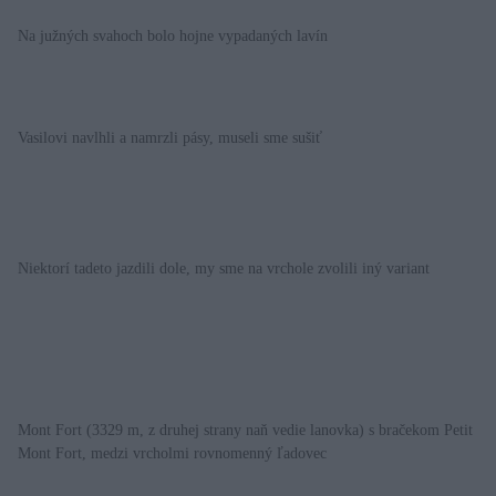
Na južných svahoch bolo hojne vypadaných lavín
Vasilovi navlhli a namrzli pásy, museli sme sušiť
Niektorí tadeto jazdili dole, my sme na vrchole zvolili iný variant
Mont Fort (3329 m, z druhej strany naň vedie lanovka) s bračekom Petit
Mont Fort, medzi vrcholmi rovnomenný ľadovec