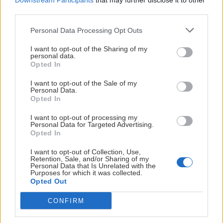
Downstream Participants
that may further disclose it to other
third parties.
Personal Data Processing Opt Outs
I want to opt-out of the Sharing of my
personal data.
Opted In
I want to opt-out of the Sale of my
Finále skialpovej sezóny na ľadovcoch
Personal Data.
Opted In
medzi Zermattom a Arollou
I want to opt-out of processing my
Jaro
14. mája 2023
Personal Data for Targeted Advertising.
Opted In
I want to opt-out of Collection, Use,
Retention, Sale, and/or Sharing of my
Personal Data that Is Unrelated with the
Purposes for which it was collected.
Opted Out
CONFIRM