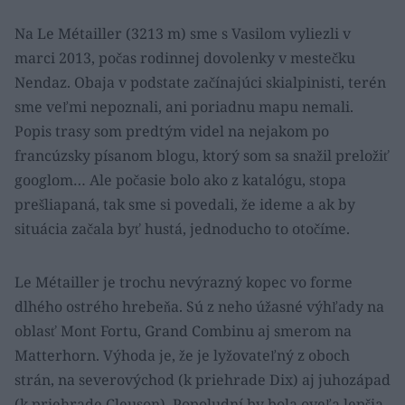
Na Le Métailler (3213 m) sme s Vasilom vyliezli v
marci 2013, počas rodinnej dovolenky v mestečku
Nendaz. Obaja v podstate začínajúci skialpinisti, terén
sme veľmi nepoznali, ani poriadnu mapu nemali.
Popis trasy som predtým videl na nejakom po
francúzsky písanom blogu, ktorý som sa snažil preložiť
googlom… Ale počasie bolo ako z katalógu, stopa
prešliapaná, tak sme si povedali, že ideme a ak by
situácia začala byť hustá, jednoducho to otočíme.
Le Métailler je trochu nevýrazný kopec vo forme
dlhého ostrého hrebeňa. Sú z neho úžasné výhľady na
oblasť Mont Fortu, Grand Combinu aj smerom na
Matterhorn. Výhoda je, že je lyžovateľný z oboch
strán, na severovýchod (k priehrade Dix) aj juhozápad
(k priehrade Cleuson). Popoludní by bola oveľa lepšia