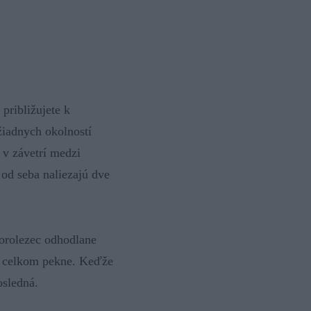
približujete k
žiadnych okolností
 v závetrí medzi
od seba naliezajú dve
Horolezec odhodlane
rá celkom pekne. Keďže
osledná.