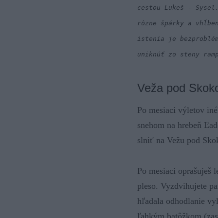
cestou Lukeš - Sysel
rôzne špárky a vhĺbe
istenia je bezproblé
uniknúť zo steny ram
Veža pod Skoko
Po mesiaci výletov iné
snehom na hrebeň Ľado
slniť na Vežu pod Sk
Po mesiaci oprašuješ 
pleso. Vyzdvihujete pa
hľadala odhodlanie vyl
ľahkým batôžkom (zas