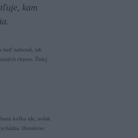
etľuje, kam
ia.
k keď naliezaš, tak
xusných chytov. Ďalej
ohami koľko ide, avšak
evychádza. Horolezec