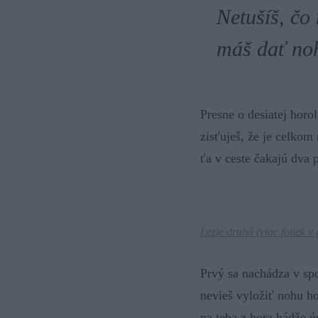
Netušíš, čo 
máš dať nohu
Presne o desiatej horo
zisťuješ, že je celko
ťa v ceste čakajú dva p
Lezie druhá (
viac fotiek v 
Prvý sa nachádza v spo
nevieš vyložiť nohu ho
na teba z hora hádže 