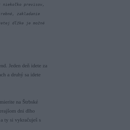
z niekoľko previsov,
trebné, zakladanie
retej dĺžke je možné
nd. Jeden deň idete za
ch a druhý sa idete
mierite na Štrbské
čerajšom dni dlho
a ty si vykračuješ s