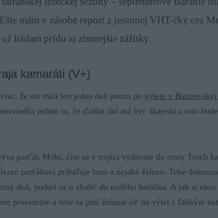
tatranskej lezeckej sezóny – septembrové Baranie r
šte mám v zásobe report z jesennej VHT-čky cez M
už hádam prídu aj zimnejšie zážitky.
raja kamaráti (V+)
viac, že ste mali len jeden deň pauzu po
výlete v Batizovskej
presviedča jedine to, že ďalšie dni má byť škaredo a toto bude
zýva parťák Miňo, čím sa v trojici vydávate do cesty Troch 
ezec parťákovi pribaľuje lano a nejaké železo. Tebe dokonca
etný deň, podarí sa ti zbaliť do malého batôžka. A tak si ráno
ete pravidelne a tebe sa plní želanie ísť na výlet s ľahkým b