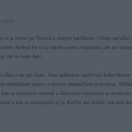
 galérii
)
ké to je behať po Tatrách s malým batôžkom. Chlapi naťažko 
chrbte. Kedysi by si na takúto pomoc nepristala, ale asi starn
y, tak to bude fakt.
vá dlho a ste pri chate. Tam aplikujete opaľovací krém hlavne 
leso obchádzate sprava a mierite chodníčkom pod stenu. Nižš
 kde sa horolezec nastrojí a šikovným traverzom sa dostávate
štand a kde sa nastrojuješ aj ty. Keďže ani neistíš, tak máš d