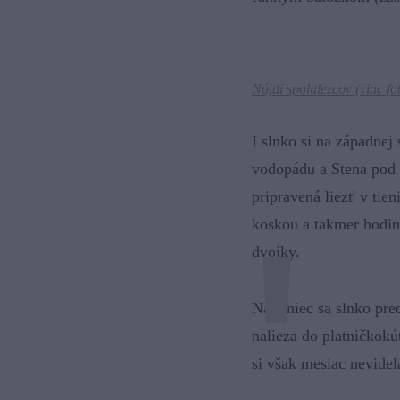
Nájdi spolulezcov (
viac fo
I slnko si na západnej
vodopádu a Stena pod S
pripravená liezť v tie
koskou a takmer hodin
dvojky.
Nakoniec sa slnko pred
nalieza do platničkokú
si však mesiac nevidel