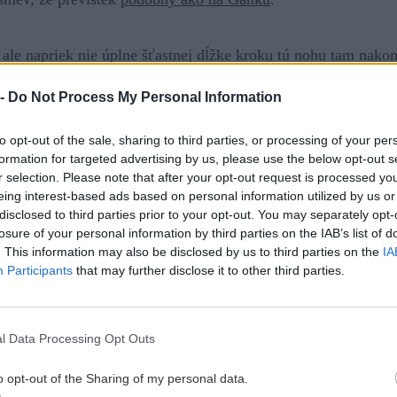
 ale napriek nie úplne šťastnej dĺžke kroku tú nohu tam nakoni
 stranu. Našťastie štandy sú väčšinou na pekných trávnatých 
 -
Do Not Process My Personal Information
s hrôzou zistiť, že máš v lezečke dieru. I keď to ťa vôbec n
dlepenie.
to opt-out of the sale, sharing to third parties, or processing of your per
formation for targeted advertising by us, please use the below opt-out s
r selection. Please note that after your opt-out request is processed y
iela horolezec ťahať parťáka. Ten skúša, kadiaľ to pustí a na
eing interest-based ads based on personal information utilized by us or
disclosed to third parties prior to your opt-out. You may separately opt-
jmu lanu následne založí istenie a tým pádom musíš do neho 
losure of your personal information by third parties on the IAB’s list of
ý krok doľava a cez hranu sa dostal na správnu stranu, tebe v
. This information may also be disclosed by us to third parties on the
IA
Participants
that may further disclose it to other third parties.
konáš túto neprekonateľnú minihranu.
l Data Processing Opt Outs
ac fotiek v galérii
)
o opt-out of the Sharing of my personal data.