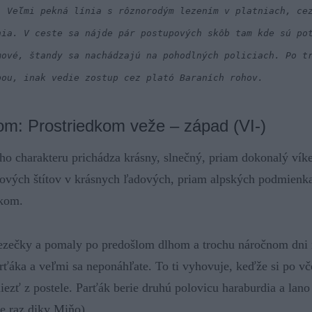
. Veľmi pekná línia s rôznorodým lezením v platniach, ce
nia. V ceste sa nájde pár postupových skôb tam kde sú po
mové, štandy sa nachádzajú na pohodlných policiach. Po t
pou, inak vedie zostup cez plató Baraních rohov.
m: Prostriedkom veže – západ (VI-)
ho charakteru prichádza krásny, slnečný, priam dokonalý víke
vých štítov v krásnych ľadových, priam alpských podmienka
okom.
lezečky a pomaly po predošlom dlhom a trochu náročnom dni 
rťáka a veľmi sa neponáhľate. To ti vyhovuje, keďže si po v
iezť z postele. Parťák berie druhú polovicu haraburdia a lano 
e raz diky Miňo).