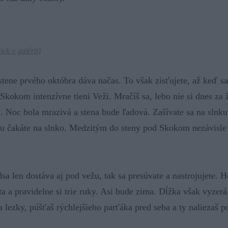
tiek v galérii
)
 stene prvého októbra dáva načas. To však zisťujete, až keď sa 
kokom intenzívne tieni Veži. Mračíš sa, lebo nie si dnes za 
ni. Noc bola mrazivá a stena bude ľadová. Zašívate sa na slnku
u čakáte na slnko. Medzitým do steny pod Skokom nezávisle 
sa len dostáva aj pod vežu, tak sa presúvate a nastrojujete. 
ta a pravidelne si trie ruky. Asi bude zima. Dĺžka však vyze
a lezky, púšťaš rýchlejšieho parťáka pred seba a ty naliezaš p