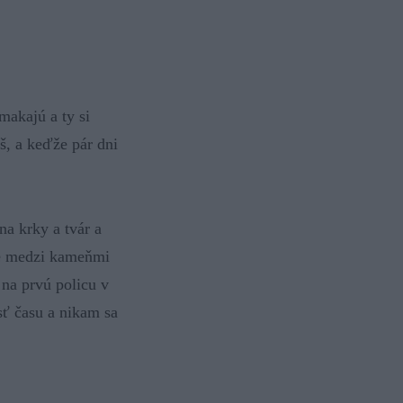
makajú a ty si
eš, a keďže pár dni
na krky a tvár a
ie medzi kameňmi
 na prvú policu v
osť času a nikam sa