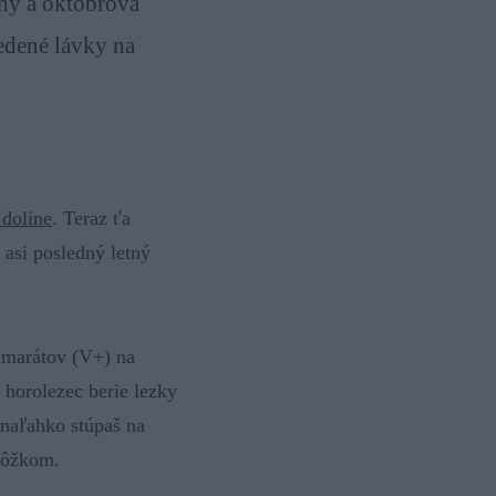
ohy a októbrová
edené lávky na
 doline
. Teraz ťa
 asi posledný letný
kamarátov (V+) na
 horolezec berie lezky
 naľahko stúpaš na
atôžkom.