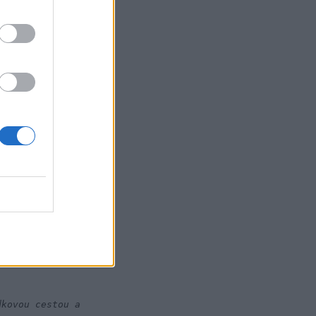
 o krok doľava, aby od
ovoval. Ani ho
, že fakt nie si lezec.
vou rampou, z ktorej
ysvetľuje, kam máš dať
hkého terénu. Hneď na
e hore. Na vrchole
dla, na Térynu a do
kovou cestou a