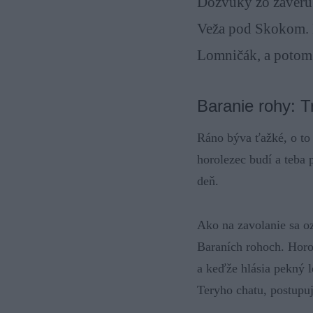
Dozvuky zo záveru 
Veža pod Skokom. E
Lomničák, a potom 
Baranie rohy: T
Ráno býva ťažké, o to 
horolezec budí a teba 
deň.
Ako na zavolanie sa o
Baraních rohoch. Horol
a keďže hlásia pekný l
Teryho chatu, postupuj