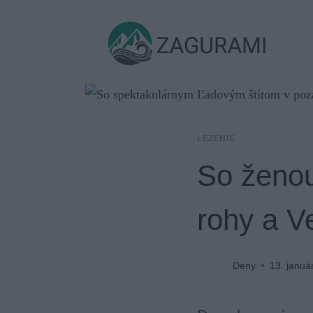
Skip
to
ZAGURAMI
content
LEZENIE
So ženou
rohy a 
Deny
13. januá