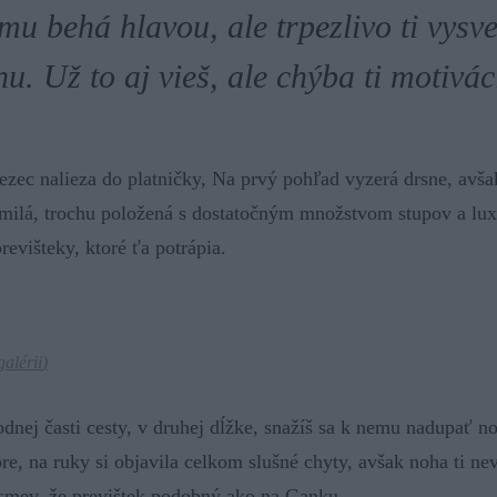
mu behá hlavou, ale trpezlivo ti vysv
. Už to aj vieš, ale chýba ti motivác
lezec nalieza do platničky, Na prvý pohľad vyzerá drsne, avša
m milá, trochu položená s dostatočným množstvom stupov a lu
revišteky, ktoré ťa potrápia.
galérii
)
dnej časti cesty, v druhej dĺžke, snažíš sa k nemu nadupať n
re, na ruky si objavila celkom slušné chyty, avšak noha ti n
úsmev, že previštek
podobný ako na Ganku
.