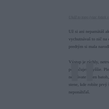
Ukáž to topo (
viac fotiek v
Už si ani nepamätáš a
vychutnávaš to nič na 
predtým si mala narodk
Výstup je rýchly, netr
pokračujete vyššie. P
nechávate jeden batoh,
stene, kde robíte prvý 
neponáhľaš.