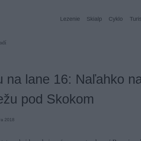
Lezenie
Skialp
Cyklo
Turi
 na lane 16: Naľahko n
Vežu pod Skokom
ra 2018