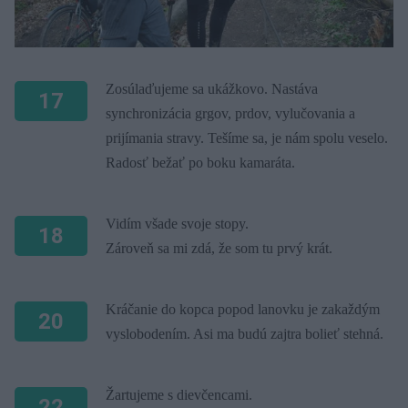
Zosúlaďujeme sa ukážkovo. Nastáva
17
synchronizácia grgov, prdov, vylučovania a
prijímania stravy. Tešíme sa, je nám spolu veselo.
Radosť bežať po boku kamaráta.
Vidím všade svoje stopy.
18
Zároveň sa mi zdá, že som tu prvý krát.
Kráčanie do kopca popod lanovku je zakaždým
20
vyslobodením. Asi ma budú zajtra bolieť stehná.
Žartujeme s dievčencami.
22