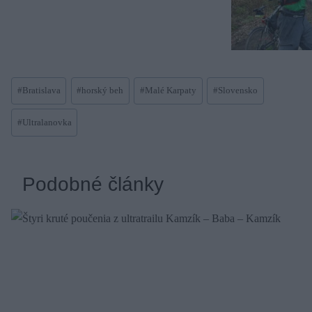
Post
#
Bratislava
#
horský beh
#
Malé Karpaty
#
Slovensko
Tags:
#
Ultralanovka
Podobné články