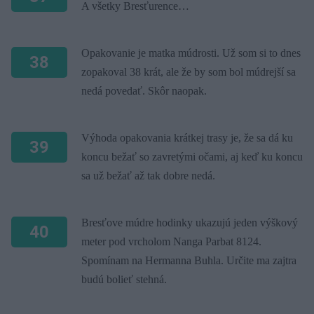
A všetky Bresťurence…
Opakovanie je matka múdrosti. Už som si to dnes
38
zopakoval 38 krát, ale že by som bol múdrejší sa
nedá povedať. Skôr naopak.
Výhoda opakovania krátkej trasy je, že sa dá ku
39
koncu bežať so zavretými očami, aj keď ku koncu
sa už bežať až tak dobre nedá.
Bresťove múdre hodinky ukazujú jeden výškový
40
meter pod vrcholom Nanga Parbat 8124.
Spomínam na Hermanna Buhla. Určite ma zajtra
budú bolieť stehná.