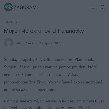
Skip
ZAGURAMI
to
content
INÉ AKTIVITY
Mojich 40 okruhov Ultralanovky
Martin Sekér
26. apríla 2017
Sobota, 8. apríl 2017,
Ultralanovka pre Plamienok
.
Svojou účasťou prispievam na pomoc pre deti, ktoré
nemajú v živote také šťastie ako ja. Zdravie a
plnohodnotne žitý život. Veci vnímané ako samozrejmé,
no nie sú až tak samozrejmé.
Nič nie je samozrejmé, ani zdravie. A tak ďakujem Maťovi U., že
také nielen vymyslel, ale dokázal aj zrealizovať. Všetkým