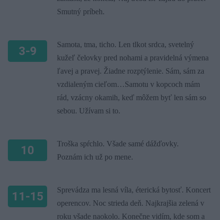
Smutný príbeh.
Samota, tma, ticho. Len tlkot srdca, svetelný
3-9
kužeľ čelovky pred nohami a pravidelná výmena
ľavej a pravej. Žiadne rozptýlenie. Sám, sám za
vzdialeným cieľom…Samotu v kopcoch mám
rád, vzácny okamih, keď môžem byť len sám so
sebou. Užívam si to.
Troška spŕchlo. Všade samé dážďovky.
10
Poznám ich už po mene.
Sprevádza ma lesná víla, éterická bytosť. Koncert
11-15
operencov. Noc strieda deň. Najkrajšia zelená v
roku všade naokolo. Konečne vidím, kde som a