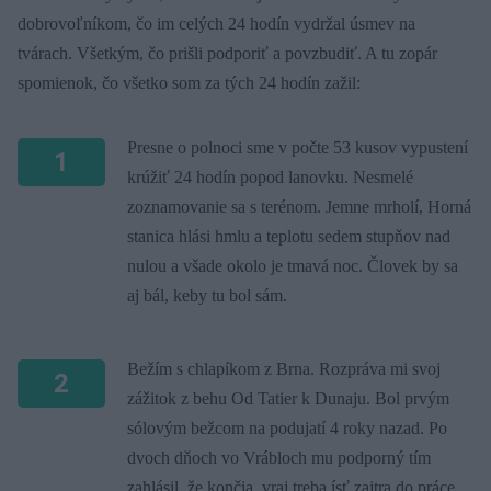
dobrovoľníkom, čo im celých 24 hodín vydržal úsmev na
tvárach. Všetkým, čo prišli podporiť a povzbudiť. A tu zopár
spomienok, čo všetko som za tých 24 hodín zažil:
Presne o polnoci sme v počte 53 kusov vypustení
1
krúžiť 24 hodín popod lanovku. Nesmelé
zoznamovanie sa s terénom. Jemne mrholí, Horná
stanica hlási hmlu a teplotu sedem stupňov nad
nulou a všade okolo je tmavá noc. Človek by sa
aj bál, keby tu bol sám.
Bežím s chlapíkom z Brna. Rozpráva mi svoj
2
zážitok z behu Od Tatier k Dunaju. Bol prvým
sólovým bežcom na podujatí 4 roky nazad. Po
dvoch dňoch vo Vrábloch mu podporný tím
zahlásil, že končia, vraj treba ísť zajtra do práce.