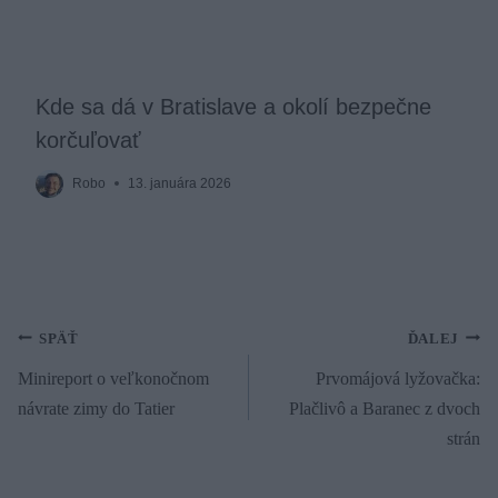
Kde sa dá v Bratislave a okolí bezpečne
korčuľovať
Robo
13. januára 2026
Navigácia
SPÄŤ
ĎALEJ
Minireport o veľkonočnom
Prvomájová lyžovačka:
v
návrate zimy do Tatier
Plačlivô a Baranec z dvoch
článku
strán