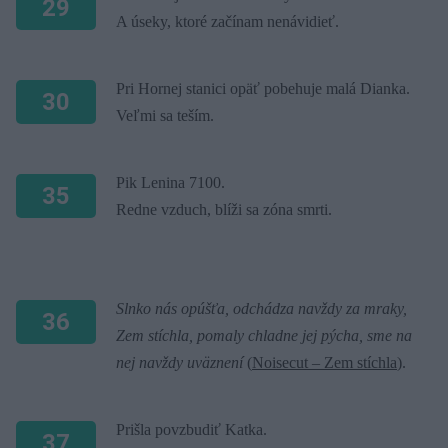
29
A úseky, ktoré začínam nenávidieť.
Pri Hornej stanici opäť pobehuje malá Dianka.
30
Veľmi sa teším.
Pik Lenina 7100.
35
Redne vzduch, blíži sa zóna smrti.
Slnko nás opúšťa, odchádza navždy za mraky,
36
Zem stíchla, pomaly chladne jej pýcha, sme na
nej navždy uväznení
(
Noisecut – Zem stíchla
).
Prišla povzbudiť Katka.
37