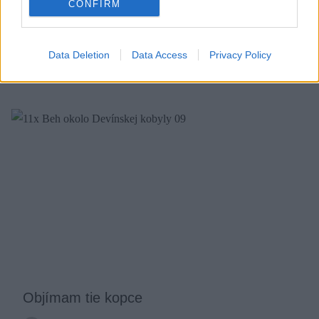
CONFIRM
Aký bol Stefanik Trail 2016
Martin Sekér
27. júna 2016
Data Deletion
Data Access
Privacy Policy
Objímam tie kopce