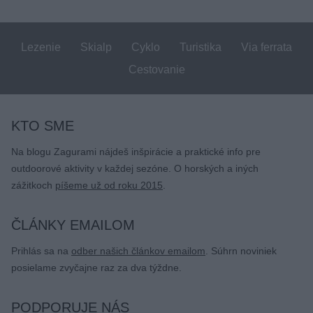
Lezenie
Skialp
Cyklo
Turistika
Via ferrata
Cestovanie
KTO SME
Na blogu Zagurami nájdeš inšpirácie a praktické info pre
outdoorové aktivity v každej sezóne. O horských a iných
zážitkoch
píšeme už od roku 2015
.
ČLÁNKY EMAILOM
Prihlás sa na
odber našich článkov emailom
. Súhrn noviniek
posielame zvyčajne raz za dva týždne.
PODPORUJE NÁS