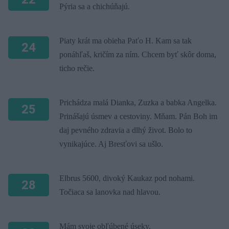
Pýria sa a chichúňajú.
Piaty krát ma obieha Paťo H. Kam sa tak
24
ponáhľaš, kričím za ním. Chcem byť skôr doma,
ticho rečie.
Prichádza malá Dianka, Zuzka a babka Angelka.
25
Prinášajú úsmev a cestoviny. Mňam. Pán Boh im
daj pevného zdravia a dlhý život. Bolo to
vynikajúce. Aj Bresťovi sa ušlo.
Elbrus 5600, divoký Kaukaz pod nohami.
28
Točiaca sa lanovka nad hlavou.
Mám svoje obľúbené úseky.