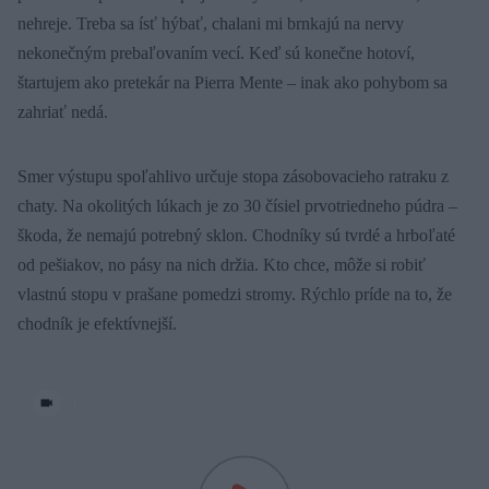
nehreje. Treba sa ísť hýbať, chalani mi brnkajú na nervy
nekonečným prebaľovaním vecí. Keď sú konečne hotoví,
štartujem ako pretekár na Pierra Mente – inak ako pohybom sa
zahriať nedá.
Smer výstupu spoľahlivo určuje stopa zásobovacieho ratraku z
chaty. Na okolitých lúkach je zo 30 čísiel prvotriedneho púdra –
škoda, že nemajú potrebný sklon. Chodníky sú tvrdé a hrboľaté
od pešiakov, no pásy na nich držia. Kto chce, môže si robiť
vlastnú stopu v prašane pomedzi stromy. Rýchlo príde na to, že
chodník je efektívnejší.
|