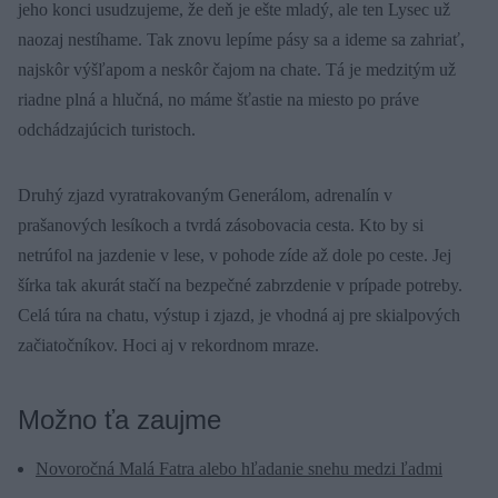
jeho konci usudzujeme, že deň je ešte mladý, ale ten Lysec už
naozaj nestíhame. Tak znovu lepíme pásy sa a ideme sa zahriať,
najskôr výšľapom a neskôr čajom na chate. Tá je medzitým už
riadne plná a hlučná, no máme šťastie na miesto po práve
odchádzajúcich turistoch.
Druhý zjazd vyratrakovaným Generálom, adrenalín v
prašanových lesíkoch a tvrdá zásobovacia cesta. Kto by si
netrúfol na jazdenie v lese, v pohode zíde až dole po ceste. Jej
šírka tak akurát stačí na bezpečné zabrzdenie v prípade potreby.
Celá túra na chatu, výstup i zjazd, je vhodná aj pre skialpových
začiatočníkov. Hoci aj v rekordnom mraze.
Možno ťa zaujme
Novoročná Malá Fatra alebo hľadanie snehu medzi ľadmi