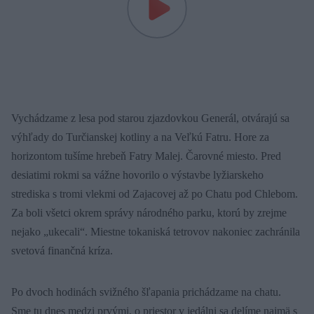
Vychádzame z lesa pod starou zjazdovkou Generál, otvárajú sa
výhľady do Turčianskej kotliny a na Veľkú Fatru. Hore za
horizontom tušíme hrebeň Fatry Malej. Čarovné miesto. Pred
desiatimi rokmi sa vážne hovorilo o výstavbe lyžiarskeho
strediska s tromi vlekmi od Zajacovej až po Chatu pod Chlebom.
Za boli všetci okrem správy národného parku, ktorú by zrejme
nejako „ukecali“. Miestne tokaniská tetrovov nakoniec zachránila
svetová finančná kríza.
Po dvoch hodinách svižného šľapania prichádzame na chatu.
Sme tu dnes medzi prvými, o priestor v jedálni sa delíme najmä s