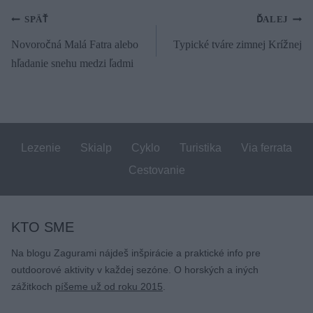
Navigácia
SPÄŤ
ĎALEJ
Novoročná Malá Fatra alebo
Typické tváre zimnej Krížnej
v
hľadanie snehu medzi ľadmi
článku
Lezenie
Skialp
Cyklo
Turistika
Via ferrata
Cestovanie
KTO SME
Na blogu Zagurami nájdeš inšpirácie a praktické info pre
outdoorové aktivity v každej sezóne. O horských a iných
zážitkoch
píšeme už od roku 2015
.