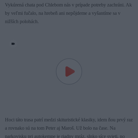
Vykúrená chata pod Chlebom nás v prípade potreby zachráni. Ak
by veľmi fučalo, na hrebeň ani nepôjdeme a vyšantíme sa v
nižších polohách.
|
Hoci táto trasa patrí medzi skituristické klasiky, idem ňou prvý raz
a rovnako sú na tom Peter aj Maroš. Už bolo na čase. Na
parkovisku pri autokempe je riadny mráz, slnko síce svieti, no