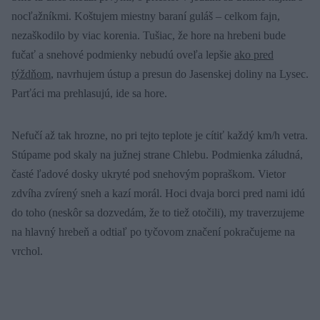
nocľažníkmi. Koštujem miestny baraní guláš – celkom fajn,
nezaškodilo by viac korenia. Tušiac, že hore na hrebeni bude
fučať a snehové podmienky nebudú oveľa lepšie
ako pred
týždňom
, navrhujem ústup a presun do Jasenskej doliny na Lysec.
Parťáci ma prehlasujú, ide sa hore.
Nefučí až tak hrozne, no pri tejto teplote je cítiť každý km/h vetra.
Stúpame pod skaly na južnej strane Chlebu. Podmienka záludná,
časté ľadové dosky ukryté pod snehovým popraškom. Vietor
zdvíha zvírený sneh a kazí morál. Hoci dvaja borci pred nami idú
do toho (neskôr sa dozvedám, že to tiež otočili), my traverzujeme
na hlavný hrebeň a odtiaľ po tyčovom značení pokračujeme na
vrchol.