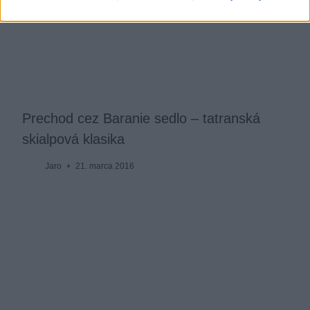
Prechod cez Baranie sedlo – tatranská
skialpová klasika
Jaro
21. marca 2016