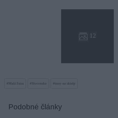
Post
#
Malá Fatra
#
Slovensko
#
trasy na skialp
Tags:
Podobné články