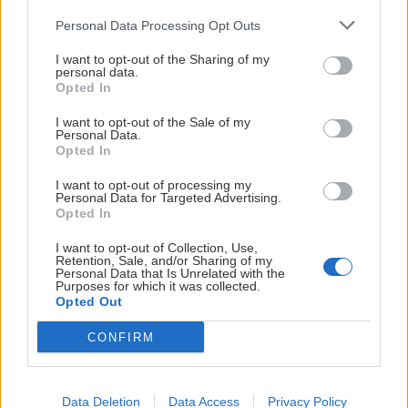
Personal Data Processing Opt Outs
I want to opt-out of the Sharing of my
personal data.
Opted In
I want to opt-out of the Sale of my
Personal Data.
Opted In
Z Martiniek na Minčol alebo ski touring pre
I want to opt-out of processing my
Personal Data for Targeted Advertising.
každého
Opted In
Robo
29. marca 2022
I want to opt-out of Collection, Use,
Retention, Sale, and/or Sharing of my
Personal Data that Is Unrelated with the
Purposes for which it was collected.
Opted Out
CONFIRM
Data Deletion
Data Access
Privacy Policy