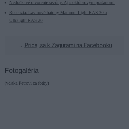
Nedočkavé otvorenie sezóny. Aj s októbrovým prašanom!
Recenzia: Lavínové batohy Mammut Light RAS 30 a
Ultralight RAS 20
→
Pridaj sa k Zagurami na Facebooku
Fotogaléria
(vďaka Petrovi za fotky)