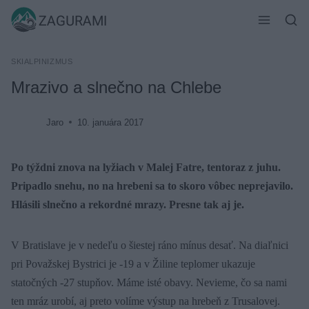
Skip
ZAGURAMI
to
content
SKIALPINIZMUS
Mrazivo a slnečno na Chlebe
Jaro
10. januára 2017
Po týždni znova na lyžiach v Malej Fatre, tentoraz z juhu.
Pripadlo snehu, no na hrebeni sa to skoro vôbec neprejavilo.
Hlásili slnečno a rekordné mrazy. Presne tak aj je.
V Bratislave je v nedeľu o šiestej ráno mínus desať. Na diaľnici
pri Považskej Bystrici je -19 a v Žiline teplomer ukazuje
statočných -27 stupňov. Máme isté obavy. Nevieme, čo sa nami
ten mráz urobí, aj preto volíme výstup na hrebeň z Trusalovej.