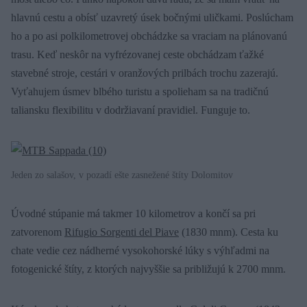
hlavnú cestu a obísť uzavretý úsek bočnými uličkami. Poslúcham
ho a po asi polkilometrovej obchádzke sa vraciam na plánovanú
trasu. Keď neskôr na vyfrézovanej ceste obchádzam ťažké
stavebné stroje, cestári v oranžových prilbách trochu zazerajú.
Vyťahujem úsmev blbého turistu a spolieham sa na tradičnú
taliansku flexibilitu v dodržiavaní pravidiel. Funguje to.
Jeden zo salašov, v pozadí ešte zasnežené štíty Dolomitov
Úvodné stúpanie má takmer 10 kilometrov a končí sa pri
zatvorenom
Rifugio Sorgenti del Piave
(1830 mnm). Cesta ku
chate vedie cez nádherné vysokohorské lúky s výhľadmi na
fotogenické štíty, z ktorých najvyššie sa približujú k 2700 mnm.