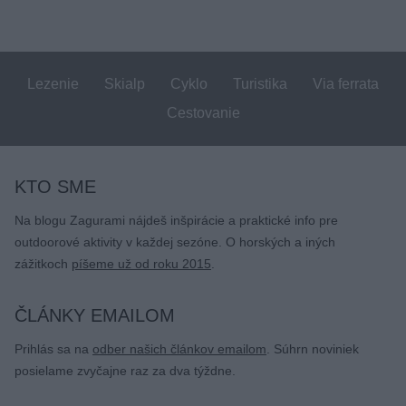
článku
Lezenie
Skialp
Cyklo
Turistika
Via ferrata
Cestovanie
KTO SME
Na blogu Zagurami nájdeš inšpirácie a praktické info pre
outdoorové aktivity v každej sezóne. O horských a iných
zážitkoch
píšeme už od roku 2015
.
ČLÁNKY EMAILOM
Prihlás sa na
odber našich článkov emailom
. Súhrn noviniek
posielame zvyčajne raz za dva týždne.