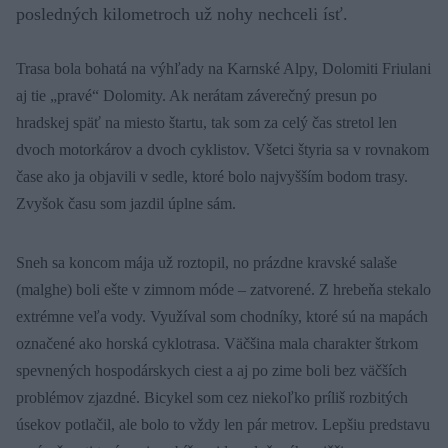
posledných kilometroch už nohy nechceli ísť.
Trasa bola bohatá na výhľady na Karnské Alpy, Dolomiti Friulani
aj tie „pravé“ Dolomity. Ak nerátam záverečný presun po
hradskej späť na miesto štartu, tak som za celý čas stretol len
dvoch motorkárov a dvoch cyklistov. Všetci štyria sa v rovnakom
čase ako ja objavili v sedle, ktoré bolo najvyšším bodom trasy.
Zvyšok času som jazdil úplne sám.
Sneh sa koncom mája už roztopil, no prázdne kravské salaše
(malghe) boli ešte v zimnom móde – zatvorené. Z hrebeňa stekalo
extrémne veľa vody. Využíval som chodníky, ktoré sú na mapách
označené ako horská cyklotrasa. Väčšina mala charakter štrkom
spevnených hospodárskych ciest a aj po zime boli bez väčších
problémov zjazdné. Bicykel som cez niekoľko príliš rozbitých
úsekov potlačil, ale bolo to vždy len pár metrov. Lepšiu predstavu