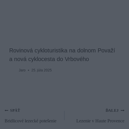
Rovinová cykloturistika na dolnom Považí
a nová cyklocesta do Vrbového
Jaro
25. júla 2025
Navigácia
SPÄŤ
ĎALEJ
Bridlicové lezecké potešenie
Lezenie v Haute Provence
v