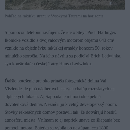
Pohľad na rakúsku stranu v Vysokými Taurami na horizonte
S pomocou telefónu zisťujem, že ide o Steyr-Puch Haflinger.
Ikonické vozidlo s dvojvalcovým motorom objemu 643 cm³
vzniklo na objednávku rakúskej armády koncom 50. rokov
minulého storočia. Na jeho návrhu sa
podieľal Erich Ledwinka
,
syn konštruktéra českej Tatry Hansa Ledwinku.
Ďalšie potešenie pre oko prináša fotogenická dolina Val
Visdende. Je plná nádherných starých chalúp rozosiatych na
alpínskych lúkach. Aj Sappada je mimoriadne pekná
dovolenková dedina. Nezničil ju živelný developerský boom.
Stovky rekreačných domov postavili tak, že dotvárajú horskú
atmosféru miesta. Vnímam to aj napriek únave zo šliapania bez
pomoci motora. Baterka sa vybila po nastúpaní cca 1800