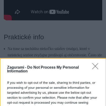
Praktické info
Na trase sa nachádza niekoľko salašov (malga), ktoré v
turistickej sezóne zvyčajne predávajú aj občerstvenie. Často ide
o tradičné domáce syry a koláče. Oplatí sa ochutnať sa zároveň
Zagurami -
Do Not Process My Personal
tak podporiť miestnu ekonomiku na báze udržateľného
Information
turizmu.
Nerátaj s tým, že by sa niekde na trase dala dobiť baterka
If you wish to opt-out of the sale, sharing to third parties, or
processing of your personal or sensitive information for
elektrobicykla. Elektrické vedenie som v okolí salašov nevidel,
targeted advertising by us, please use the below opt-out
pravdepodobne fungujú len na generátoroch.
section to confirm your selection. Please note that after your
opt-out request is processed you may continue seeing
Ak veríš mikroflóre svojich čriev, vodu si na trase môžeš