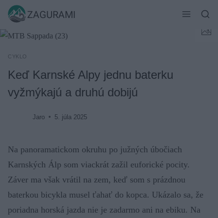
Skip
ZAGURAMI
to
content
CYKLO
Keď Karnské Alpy jednu baterku
vyžmýkajú a druhú dobijú
Jaro
5. júla 2025
Na panoramatickom okruhu po južných úbočiach
Karnských Álp som viackrát zažil euforické pocity.
Záver ma však vrátil na zem, keď som s prázdnou
baterkou bicykla musel ťahať do kopca. Ukázalo sa, že
poriadna horská jazda nie je zadarmo ani na ebiku. Na