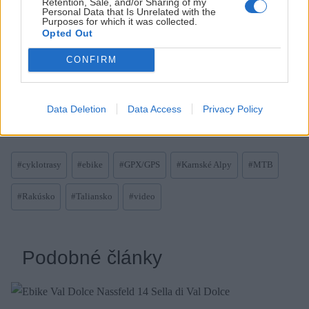
Retention, Sale, and/or Sharing of my
Personal Data that Is Unrelated with the
Purposes for which it was collected.
Opted Out
Fotogaléria
CONFIRM
Data Deletion
Data Access
Privacy Policy
Post
#
cyklotrasy
#
ebike
#
GPX/GPS
#
Karnské Alpy
#
MTB
Tags:
#
Rakúsko
#
Taliansko
#
video
Podobné články