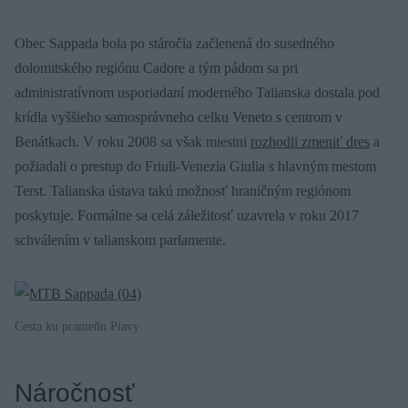
Obec Sappada bola po stáročia začlenená do susedného
dolomitského regiónu Cadore a tým pádom sa pri
administratívnom usporiadaní moderného Talianska dostala pod
krídla vyššieho samosprávneho celku Veneto s centrom v
Benátkach. V roku 2008 sa však miestni
rozhodli zmeniť dres
a
požiadali o prestup do Friuli-Venezia Giulia s hlavným mestom
Terst. Talianska ústava takú možnosť hraničným regiónom
poskytuje. Formálne sa celá záležitosť uzavrela v roku 2017
schválením v talianskom parlamente.
Cesta ku prameňu Piavy
Náročnosť