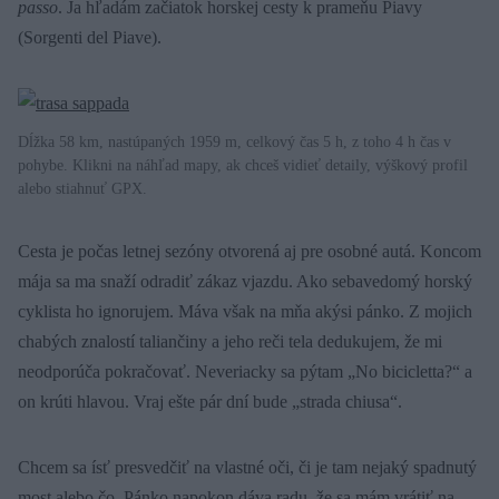
passo
. Ja hľadám začiatok horskej cesty k prameňu Piavy
(Sorgenti del Piave).
Dĺžka 58 km, nastúpaných 1959 m, celkový čas 5 h, z toho 4 h čas v
pohybe. Klikni na náhľad mapy, ak chceš vidieť detaily, výškový profil
alebo stiahnuť GPX.
Cesta je počas letnej sezóny otvorená aj pre osobné autá. Koncom
mája sa ma snaží odradiť zákaz vjazdu. Ako sebavedomý horský
cyklista ho ignorujem. Máva však na mňa akýsi pánko. Z mojich
chabých znalostí taliančiny a jeho reči tela dedukujem, že mi
neodporúča pokračovať. Neveriacky sa pýtam „No bicicletta?“ a
on krúti hlavou. Vraj ešte pár dní bude „strada chiusa“.
Chcem sa ísť presvedčiť na vlastné oči, či je tam nejaký spadnutý
most alebo čo. Pánko napokon dáva radu, že sa mám vrátiť na