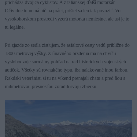
prichádza dvojica cyklistov. A z talianskej ďalší motorkár.
Očividne tu nemá nič na práci, prišiel sa len tak povoziť. Vo
vysokohorskom prostredí vyzerá motorka nemiestne, ale asi je to
tu legálne.
Pri zjazde zo sedla zisťujem, že asfaltové cesty vedú približne do
1800-metrovej výšky. Z únavného brzdenia ma na chvíľu
vyslobodzuje surreálny pohľad na rad historických vojenských
autíčok. Všetky sú rovnakého typu, iba nalakované inou farbou.
Rakúski veteránisti si tu na víkend prenajali chatu a pred ňou s
milimetrovou presnosťou zoradili svoju zbierku.