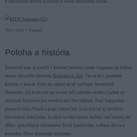
o náročnosti terénu si urobíš z videa vloženého nižšie.
Starý mlyn v Sappade
Poloha a história
Štartoval som aj končil v krásnej horskej osade Sappada na južnej
strane hlavného hrebeňa
Karnských Álp
. Tie sa tu v podstate
končia, o kúsok ďalej na západ sa už začínajú Sextenské
Dolomity. Za kopcami na severe leží rakúska dolina Gailtal so
známym biatlonovým strediskom Obertilliach. Nad Sappadou
pramení rieka Piava a popri taliančine sa tu hovorí aj tirolsko-
bavorskou nemčinou. Kedysi sa obyvatelia dediny rozťahanej do
dĺžky niekoľkých kilometrov živili baníctvom, ťažbou dreva a
pasením. Dnes dominuje turizmus.