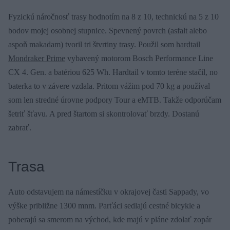
Fyzickú náročnosť trasy hodnotím na 8 z 10, technickú na 5 z 10
bodov mojej osobnej stupnice. Spevnený povrch (asfalt alebo
aspoň makadam) tvoril tri štvrtiny trasy. Použil som
hardtail
Mondraker Prime
vybavený motorom Bosch Performance Line
CX 4. Gen. a batériou 625 Wh. Hardtail v tomto teréne stačil, no
baterka to v závere vzdala. Pritom vážim pod 70 kg a používal
som len stredné úrovne podpory Tour a eMTB. Takže odporúčam
šetriť šťavu. A pred štartom si skontrolovať brzdy. Dostanú
zabrať.
Trasa
Auto odstavujem na námestíčku v okrajovej časti Sappady, vo
výške približne 1300 mnm. Parťáci sedlajú cestné bicykle a
poberajú sa smerom na východ, kde majú v pláne zdolať zopár