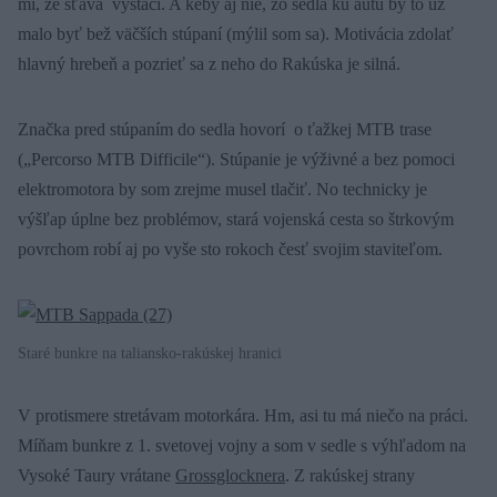
mi, že šťava vystačí. A keby aj nie, zo sedla ku autu by to už
malo byť bež väčších stúpaní (mýlil som sa). Motivácia zdolať
hlavný hrebeň a pozrieť sa z neho do Rakúska je silná.
Značka pred stúpaním do sedla hovorí o ťažkej MTB trase
(„Percorso MTB Difficile“). Stúpanie je výživné a bez pomoci
elektromotora by som zrejme musel tlačiť. No technicky je
výšľap úplne bez problémov, stará vojenská cesta so štrkovým
povrchom robí aj po vyše sto rokoch česť svojim staviteľom.
Staré bunkre na taliansko-rakúskej hranici
V protismere stretávam motorkára. Hm, asi tu má niečo na práci.
Míňam bunkre z 1. svetovej vojny a som v sedle s výhľadom na
Vysoké Taury vrátane
Grossglocknera
. Z rakúskej strany