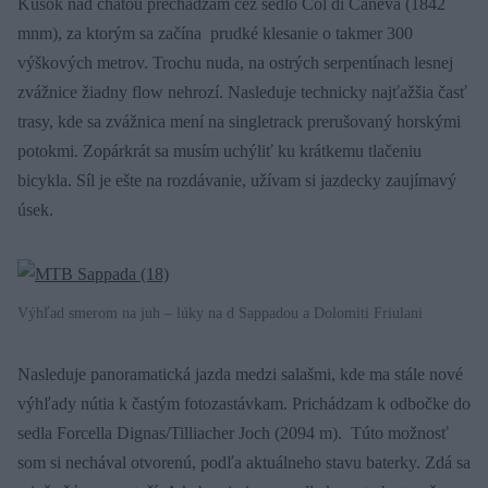
Kúsok nad chatou prechádzam cez sedlo Col di Caneva (1842
mnm), za ktorým sa začína prudké klesanie o takmer 300
výškových metrov. Trochu nuda, na ostrých serpentínach lesnej
zvážnice žiadny flow nehrozí. Nasleduje technicky najťažšia časť
trasy, kde sa zvážnica mení na singletrack prerušovaný horskými
potokmi. Zopárkrát sa musím uchýliť ku krátkemu tlačeniu
bicykla. Síl je ešte na rozdávanie, užívam si jazdecky zaujímavý
úsek.
Výhľad smerom na juh – lúky na d Sappadou a Dolomiti Friulani
Nasleduje panoramatická jazda medzi salašmi, kde ma stále nové
výhľady nútia k častým fotozastávkam. Prichádzam k odbočke do
sedla Forcella Dignas/Tilliacher Joch (2094 m). Túto možnosť
som si nechával otvorenú, podľa aktuálneho stavu baterky. Zdá sa