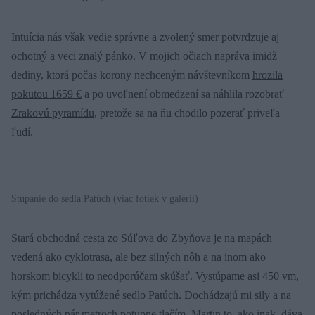
Intuícia nás však vedie správne a zvolený smer potvrdzuje aj
ochotný a veci znalý pánko. V mojich očiach napráva imidž
dediny, ktorá počas korony nechceným návštevníkom
hrozila
pokutou 1659 €
a po uvoľnení obmedzení sa náhlila rozobrať
Zrakovú pyramídu
, pretože sa na ňu chodilo pozerať priveľa
ľudí.
Stúpanie do sedla Patúch (
viac fotiek v galérii
)
Stará obchodná cesta zo Súľova do Zbyňova je na mapách
vedená ako cyklotrasa, ale bez silných nôh a na inom ako
horskom bicykli to neodporúčam skúšať. Vystúpame asi 450 vm,
kým prichádza vytúžené sedlo Patúch. Dochádzajú mi sily a na
posledných pár metroch potupne tlačím. Martin to, ako inak, dáva