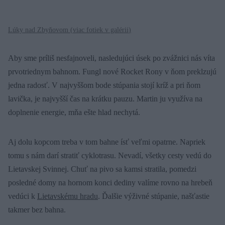
Lúky nad Zbyňovom (
viac fotiek v galérii
)
Aby sme príliš nesfajnoveli, nasledujúci úsek po zvážnici nás víta
prvotriednym bahnom. Fungl nové Rocket Rony v ňom preklzujú
jedna radosť. V najvyššom bode stúpania stojí kríž a pri ňom
lavička, je najvyšší čas na krátku pauzu. Martin ju využíva na
doplnenie energie, mňa ešte hlad nechytá.
Aj dolu kopcom treba v tom bahne ísť veľmi opatrne. Napriek
tomu s nám darí stratiť cyklotrasu. Nevadí, všetky cesty vedú do
Lietavskej Svinnej. Chuť na pivo sa kamsi stratila, pomedzi
posledné domy na hornom konci dediny valíme rovno na hrebeň
vedúci k
Lietavskému hradu
. Ďalšie výživné stúpanie, našťastie
takmer bez bahna.