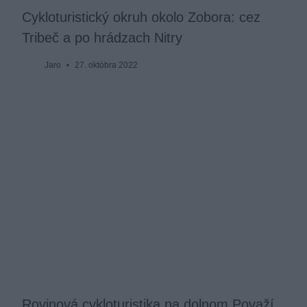
Cykloturistický okruh okolo Zobora: cez
Tribeč a po hrádzach Nitry
Jaro
27. októbra 2022
Rovinová cykloturistika na dolnom Považí