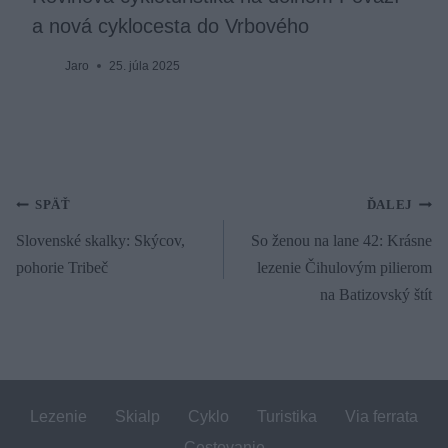
a nová cyklocesta do Vrbového
Jaro
25. júla 2025
Navigácia
SPÄŤ
ĎALEJ
Slovenské skalky: Skýcov,
So ženou na lane 42: Krásne
v
pohorie Tribeč
lezenie Čihulovým pilierom
článku
na Batizovský štít
Lezenie
Skialp
Cyklo
Turistika
Via ferrata
Cestovanie