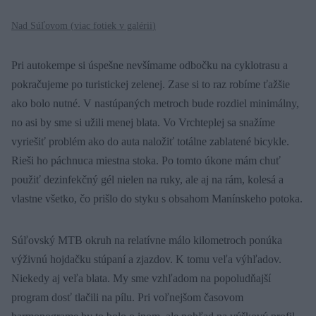
Nad Súľovom (
viac fotiek v galérii
)
Pri autokempe si úspešne nevšímame odbočku na cyklotrasu a
pokračujeme po turistickej zelenej. Zase si to raz robíme ťažšie
ako bolo nutné. V nastúpaných metroch bude rozdiel minimálny,
no asi by sme si užili menej blata. Vo Vrchteplej sa snažíme
vyriešiť problém ako do auta naložiť totálne zablatené bicykle.
Rieši ho páchnuca miestna stoka. Po tomto úkone mám chuť
použiť dezinfekčný gél nielen na ruky, ale aj na rám, kolesá a
vlastne všetko, čo prišlo do styku s obsahom Manínskeho potoka.
Súľovský MTB okruh na relatívne málo kilometroch ponúka
výživnú hojdačku stúpaní a zjazdov. K tomu veľa výhľadov.
Niekedy aj veľa blata. My sme vzhľadom na popoludňajší
program dosť tlačili na pílu. Pri voľnejšom časovom