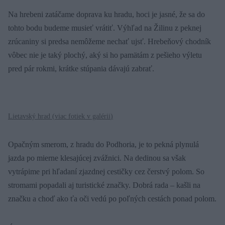
Na hrebeni zatáčame doprava ku hradu, hoci je jasné, že sa do
tohto bodu budeme musieť vrátiť. Výhľad na Žilinu z peknej
zrúcaniny si predsa nemôžeme nechať ujsť. Hrebeňový chodník
vôbec nie je taký plochý, aký si ho pamätám z pešieho výletu
pred pár rokmi, krátke stúpania dávajú zabrať.
Lietavský hrad (
viac fotiek v galérii
)
Opačným smerom, z hradu do Podhoria, je to pekná plynulá
jazda po mierne klesajúcej zvážnici. Na dedinou sa však
vytrápime pri hľadaní zjazdnej cestičky cez čerstvý polom. So
stromami popadali aj turistické značky. Dobrá rada – kašli na
značku a choď ako ťa oči vedú po poľných cestách ponad polom.