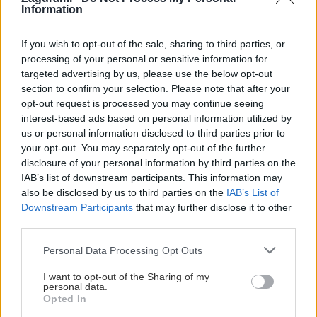
Information
Najkrajšie malokarpatské cyklotrasy (XC)
Jaro
8. augusta 2015
If you wish to opt-out of the sale, sharing to third parties, or
processing of your personal or sensitive information for
targeted advertising by us, please use the below opt-out
section to confirm your selection. Please note that after your
opt-out request is processed you may continue seeing
interest-based ads based on personal information utilized by
us or personal information disclosed to third parties prior to
your opt-out. You may separately opt-out of the further
disclosure of your personal information by third parties on the
IAB’s list of downstream participants. This information may
also be disclosed by us to third parties on the
IAB’s List of
Downstream Participants
that may further disclose it to other
third parties.
Personal Data Processing Opt Outs
I want to opt-out of the Sharing of my
Krajinkárska cykloturistika v Štiavnických
personal data.
Opted In
vrchoch