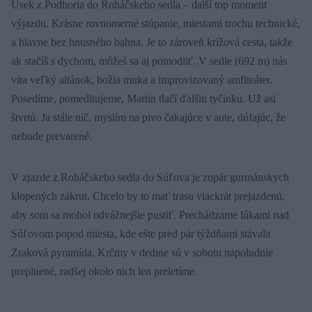
Úsek z Podhoria do Roháčskeho sedla – další top moment
výjazdu. Krásne rovnomerné stúpanie, miestami trochu technické,
a hlavne bez hnusného bahna. Je to zároveň krížová cesta, takže
ak stačíš s dychom, môžeš sa aj pomodliť. V sedle (692 m) nás
víta veľký altánok, božia muka a improvizovaný amfiteáter.
Posedíme, pomeditujeme, Martin tlačí ďalšiu tyčinku. Už asi
štvrtú. Ja stále nič, myslím na pivo čakajúce v aute, dúfajúc, že
nebude prevarené.
V zjazde z Roháčskeho sedla do Súľova je zopár gurmánskych
klopených zákrut. Chcelo by to mať trasu viackrát prejazdenú,
aby som sa mohol odvážnejšie pustiť. Prechádzame lúkami nad
Súľovom popod miesta, kde ešte pred pár týždňami stávala
Zraková pyramída. Krčmy v dedine sú v sobotu napoludnie
preplnené, radšej okolo nich len preletíme.