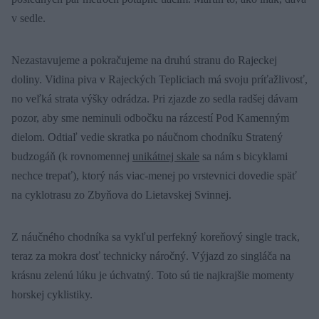
v sedle.
Nezastavujeme a pokračujeme na druhú stranu do Rajeckej
doliny. Vidina piva v Rajeckých Tepliciach má svoju príťažlivosť,
no veľká strata výšky odrádza. Pri zjazde zo sedla radšej dávam
pozor, aby sme neminuli odbočku na rázcestí Pod Kamenným
dielom. Odtiaľ vedie skratka po náučnom chodníku Stratený
budzogáň (k rovnomennej
unikátnej skale
sa nám s bicyklami
nechce trepať), ktorý nás viac-menej po vrstevnici dovedie späť
na cyklotrasu zo Zbyňova do Lietavskej Svinnej.
Z náučného chodníka sa vykľul perfekný koreňový single track,
teraz za mokra dosť technicky náročný. Výjazd zo singláča na
krásnu zelenú lúku je úchvatný. Toto sú tie najkrajšie momenty
horskej cyklistiky.