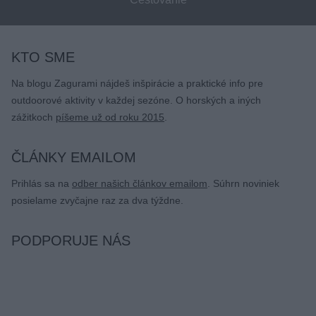
KTO SME
Na blogu Zagurami nájdeš inšpirácie a praktické info pre
outdoorové aktivity v každej sezóne. O horských a iných
zážitkoch
píšeme už od roku 2015
.
ČLÁNKY EMAILOM
Prihlás sa na
odber našich článkov emailom
. Súhrn noviniek
posielame zvyčajne raz za dva týždne.
PODPORUJE NÁS