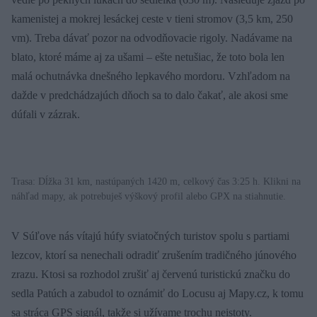
kamenistej a mokrej lesáckej ceste v tieni stromov (3,5 km, 250
vm). Treba dávať pozor na odvodňovacie rigoly. Nadávame na
blato, ktoré máme aj za ušami – ešte netušiac, že toto bola len
malá ochutnávka dnešného lepkavého mordoru. Vzhľadom na
dažde v predchádzajúch dňoch sa to dalo čakať, ale akosi sme
dúfali v zázrak.
Trasa: Dĺžka 31 km, nastúpaných 1420 m, celkový čas 3:25 h. Klikni na
náhľad mapy, ak potrebuješ výškový profil alebo GPX na stiahnutie.
V Súľove nás vítajú húfy sviatočných turistov spolu s partiami
lezcov, ktorí sa nenechali odradiť zrušením tradičného júnového
zrazu. Ktosi sa rozhodol zrušiť aj červenú turistickú značku do
sedla Patúch a zabudol to oznámiť do Locusu aj Mapy.cz, k tomu
sa stráca GPS signál, takže si užívame trochu neistoty.