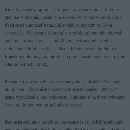
Bicyklovú časť programu štartujeme vo výške zrhuba 500 m v
dedinke Vrchteplá. Dostali sme sa sem cez Manínsku tiesňavu a
ďalej sa už autom ísť nedá. Súľov leží za kopcom asi 5 km
severnejšie. Nechceme štartovať v stredisku plnom víkendových
turistov a trasa má mať aspoň 30 km, nech sa pred lezením
zahrejeme. Okruh cez dve sedlá medzi Súľovskou kotlinou a
Rajeckou dolinou garantuje slušnú porciu nastúpaných metrov, no
zdal sa mi trochu krátky.
Pri štarte máme na výber dva varianty ako sa dostať z Vrchteplej
do Súľova – červená alebo zelená turistická značka. Obe sú v
mape vyznačené aj ako cyklotrasy. Náhodne si na úvod vyberáme
červenú, druhou vetvou sa budeme vracať.
Dedinská asfaltka a neskôr poľná cesta nás prijateľným stúpaním
vedie po pekných lúkach do sedielka (630 m). Nasleduje zjazd po