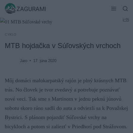
Skip
ZAGURAMI
to
content
CYKLO
MTB hojdačka v Súľovských vrchoch
Jaro
17. júna 2020
Môj domáci malokarpatský rajón je plný krásnych MTB
trás. No človek je tvor zvedavý a potrebuje poznávať
nové veci. Tak sme s Martinom v jednu peknú júnovú
sobotu skoro ráno sadli do auta a odviezli sa k Považskej
Bystrici. S plánom pojazdiť Súľovské vrchy na
bicykloch a potom si zaliezť v Priedhorí pod Strážovom.