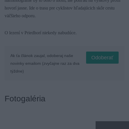
harmonograme by to bolo o inom, ale pohľad na výškový profil
hovorí jasne. Ide o trasu pre cyklistov hľadajúcich skôr cestu
väčšieho odporu.
O lezení v Priedhorí niekedy nabudúce.
Ak ťa článok zaujal, odoberaj naše
Odoberať
novinky emailom (zvyčajne raz za dva
týždne)
Fotogaléria