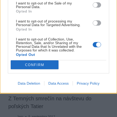
I want to opt-out of the Sale of my
Personal Data.
Jaro
29. marca 2016
Opted In
I want to opt-out of processing my
Personal Data for Targeted Advertising.
Opted In
I want to opt-out of Collection, Use,
Retention, Sale, and/or Sharing of my
Personal Data that Is Unrelated with the
Purposes for which it was collected.
Opted Out
CONFIRM
Data Deletion
Data Access
Privacy Policy
Z Temných smrečín na návštevu do
poľských Tatier
Jaro
5. septembra 2017