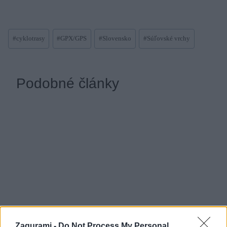
Post
#
cyklotrasy
#
GPX/GPS
#
Slovensko
#
Súľovské vrchy
Tags:
Podobné články
Zagurami -
Do Not Process My Personal