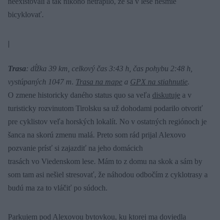
neexistovali a tak nikoho netrápilo, že sa v lese nesmie
bicyklovať.
|
Trasa
: dĺžka 39 km, celkový čas 3:43 h, čas pohybu 2:48 h,
vystúpaných 1047 m.
Trasa na mape
a
GPX na stiahnutie
.
O zmene historicky daného status quo sa veľa
diskutuje
a v
turisticky rozvinutom Tirolsku sa už dohodami podarilo otvoriť
pre cyklistov veľa horských lokalít. No v ostatných regiónoch je
šanca na skorú zmenu malá. Preto som rád prijal Alexovo
pozvanie prísť si zajazdiť na jeho domácich
trasách vo Viedenskom lese. Mám to z domu na skok a sám by
som tam asi nešiel stresovať, že náhodou odbočím z cyklotrasy a
budú ma za to vláčiť po súdoch.
Parkujem pod Alexovou bytovkou, ku ktorej ma doviedla