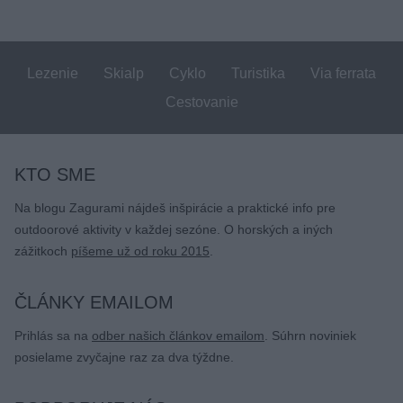
článku
Lezenie
Skialp
Cyklo
Turistika
Via ferrata
Cestovanie
KTO SME
Na blogu Zagurami nájdeš inšpirácie a praktické info pre
outdoorové aktivity v každej sezóne. O horských a iných
zážitkoch
píšeme už od roku 2015
.
ČLÁNKY EMAILOM
Prihlás sa na
odber našich článkov emailom
. Súhrn noviniek
posielame zvyčajne raz za dva týždne.