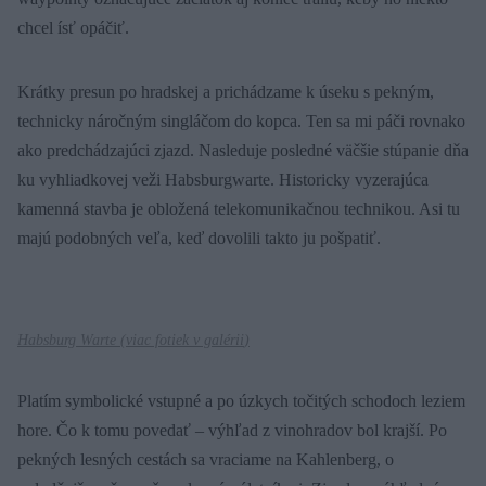
chcel ísť opáčiť.
Krátky presun po hradskej a prichádzame k úseku s pekným,
technicky náročným singláčom do kopca. Ten sa mi páči rovnako
ako predchádzajúci zjazd. Nasleduje posledné väčšie stúpanie dňa
ku vyhliadkovej veži Habsburgwarte. Historicky vyzerajúca
kamenná stavba je obložená telekomunikačnou technikou. Asi tu
majú podobných veľa, keď dovolili takto ju pošpatiť.
Habsburg Warte (
viac fotiek v galérii
)
Platím symbolické vstupné a po úzkych točitých schodoch leziem
hore. Čo k tomu povedať – výhľad z vinohradov bol krajší. Po
pekných lesných cestách sa vraciame na Kahlenberg, o