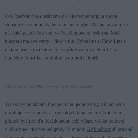
Cez Josefsdorf sa dostávame do Klosterneuburgu a znova
stúpame cez vinohrady, tentoraz miernejšie. Chalani avizujú, že
nás čaká pekný flow trail vo Weidlingbachu, teším sa. Malý
bikepark má dve vetvy – flow a fun. Vyberáme si Flow-Line s
dĺžkou necelé dva kilometre a výškovým rozdielom 175 m.
Paralelný Fun-Line so skokmi a dropmi je kratší.
Flow trail vo Weidlingbachu (
viac fotiek v galérii
)
Trail si vychutnávam, hoci je trochu jednotvárny. Sú tam série
obsahujúce vari po desať rovnakých klopených zákrut, čo mi
pripadá byť priveľa. Každopádne celý výjazd vďaka trailovej
vložke hneď dostáva iné grády. V mojom
GPX súbore
sú pridané
waypointy označujúce začiatok aj koniec trailu, keby ho niekto