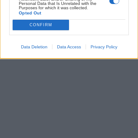
Personal Data that Is Unrelated with the
Purposes for which it was collected.
Krajinkárska cykloturistika v Štiavnických
Opted Out
vrchoch
CONFIRM
Jaro
29. marca 2016
Data Deletion
Data Access
Privacy Policy