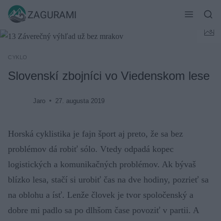
Skip
ZAGURAMI
to
content
CYKLO
Slovenskí zbojníci vo Viedenskom lese
Jaro
27. augusta 2019
Horská cyklistika je fajn šport aj preto, že sa bez
problémov dá robiť sólo. Vtedy odpadá kopec
logistických a komunikačných problémov. Ak bývaš
blízko lesa, stačí si urobiť čas na dve hodiny, pozrieť sa
na oblohu a ísť. Lenže človek je tvor spoločenský a
dobre mi padlo sa po dlhšom čase povoziť v partii. A