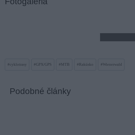
Fotogaléria
Post
#
cyklotrasy
#
GPX/GPS
#
MTB
#
Rakúsko
#
Wienerwald
Tags:
Podobné články