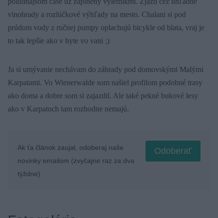
poludňajšom čase už zaplnený výletníkmi. Zjazd cez úhľadné
vinohrady a rozlúčkové výhľady na mesto. Chalani si pod
prúdom vody z ručnej pumpy oplachujú bicykle od blata, vraj je
to tak lepšie ako v byte vo vani ;)
Ja si umývanie nechávam do záhrady pod domovskými Malými
Karpatami. Vo Wienerwalde som našiel profilom podobné trasy
ako doma a dobre som si zajazdil. Ale také pekné bukové lesy
ako v Karpatoch tam rozhodne nemajú.
Ak ťa článok zaujal, odoberaj naše
Odoberať
novinky emailom (zvyčajne raz za dva
týždne)