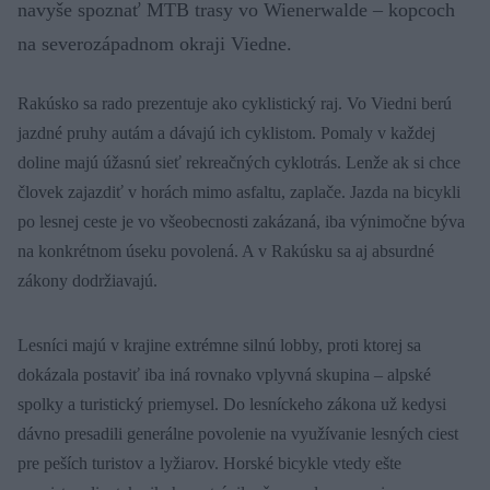
navyše spoznať MTB trasy vo Wienerwalde – kopcoch
na severozápadnom okraji Viedne.
Rakúsko sa rado prezentuje ako cyklistický raj. Vo Viedni berú
jazdné pruhy autám a dávajú ich cyklistom. Pomaly v každej
doline majú úžasnú sieť rekreačných cyklotrás. Lenže ak si chce
človek zajazdiť v horách mimo asfaltu, zaplače. Jazda na bicykli
po lesnej ceste je vo všeobecnosti zakázaná, iba výnimočne býva
na konkrétnom úseku povolená. A v Rakúsku sa aj absurdné
zákony dodržiavajú.
Lesníci majú v krajine extrémne silnú lobby, proti ktorej sa
dokázala postaviť iba iná rovnako vplyvná skupina – alpské
spolky a turistický priemysel. Do lesníckeho zákona už kedysi
dávno presadili generálne povolenie na využívanie lesných ciest
pre peších turistov a lyžiarov. Horské bicykle vtedy ešte