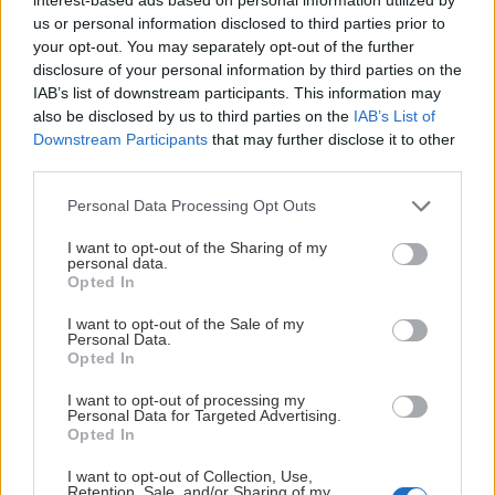
us or personal information disclosed to third parties prior to
your opt-out. You may separately opt-out of the further
disclosure of your personal information by third parties on the
Keď Karnské Alpy jednu baterku vyžmýkajú
IAB’s list of downstream participants. This information may
a druhú dobijú
also be disclosed by us to third parties on the
IAB’s List of
Downstream Participants
that may further disclose it to other
Jaro
5. júla 2025
third parties.
Personal Data Processing Opt Outs
I want to opt-out of the Sharing of my
personal data.
Opted In
I want to opt-out of the Sale of my
Personal Data.
Opted In
I want to opt-out of processing my
Personal Data for Targeted Advertising.
Opted In
I want to opt-out of Collection, Use,
Retention, Sale, and/or Sharing of my