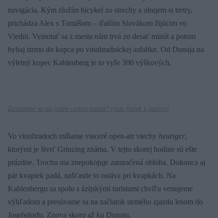
navigácia. Kým zložím bicykel zo strechy a obujem si tretry,
prichádza Alex s Tomášom – ďalším Slovákom žijúcim vo
Viedni. Vymotať sa z mesta nám trvá zo desať minút a potom
hybaj strmo do kopca po vinohradníckej asfaltke. Od Dunaja na
výletný kopec Kahlenberg je to vyše 300 výškových.
Zastavíme sa na jeden cestou nazad? (
viac fotiek v galérii
)
Vo vinohradoch míňame viaceré open-air viechy
heuriger
,
ktorými je štvrť Grinzing známa. V tejto skorej hodine sú ešte
prázdne. Trochu ma znepokojuje zamračená obloha. Dokonca aj
pár kvapiek padá, našťastie to ostáva pri kvapkách. Na
Kahlenbergu sa spolu s ázijskými turistami chvíľu venujeme
výhľadom a presúvame sa na začiatok strmého zjazdu lesom do
Josefsdorfu. Znova skoro až ku Dunaju.