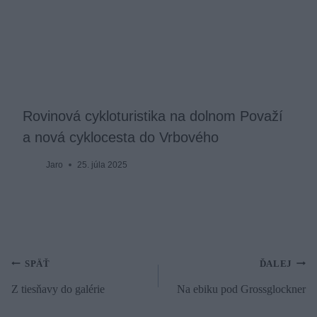
Rovinová cykloturistika na dolnom Považí
a nová cyklocesta do Vrbového
Jaro
25. júla 2025
Navigácia
SPÄŤ
ĎALEJ
Z tiesňavy do galérie
Na ebiku pod Grossglockner
v