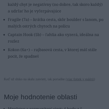
každý chyt je negatívny (no dobre, tak skoro každý)
a udržať ho je vyčerpávajúce
Fragile (7a) – krátka cesta, skôr boulder s lanom, po
malých ostrých chytoch na policu
Captain Hook (5b) – ľahšia ako vyzerá, ideálna na
rozlez
Kokon (6a+) – rajbasová cesta, v ktorej máš stále
pocit, že spadneš
Keď už slnko na skalu zasvieti, tak poriadne (
viac fotiek v galérii
)
Moje hodnotenie oblasti
Množstvo a rozmanitosť ciest: 4 body z 5