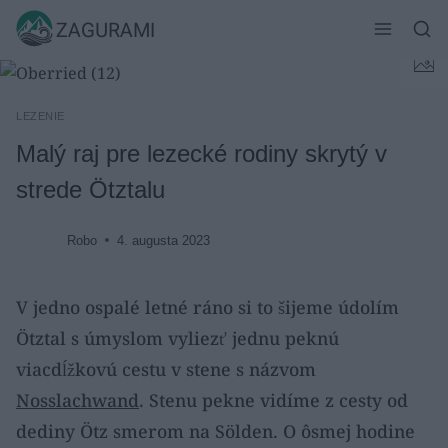
Skip
ZAGURAMI
to
content
LEZENIE
Malý raj pre lezecké rodiny skrytý v
strede Ötztalu
Robo
4. augusta 2023
V jedno ospalé letné ráno si to šijeme údolím
Ötztal s úmyslom vyliezť jednu peknú
viacdĺžkovú cestu v stene s názvom
Nosslachwand
. Stenu pekne vidíme z cesty od
dediny Ötz smerom na Sölden. O ôsmej hodine