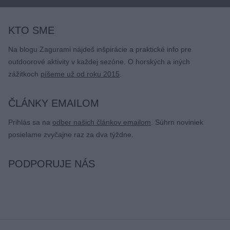
KTO SME
Na blogu Zagurami nájdeš inšpirácie a praktické info pre
outdoorové aktivity v každej sezóne. O horských a iných
zážitkoch
píšeme už od roku 2015
.
ČLÁNKY EMAILOM
Prihlás sa na
odber našich článkov emailom
. Súhrn noviniek
posielame zvyčajne raz za dva týždne.
PODPORUJE NÁS