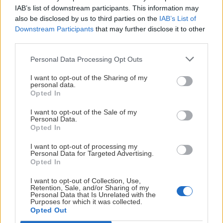
IAB’s list of downstream participants. This information may
also be disclosed by us to third parties on the
IAB’s List of
Post
#
GPX/GPS
#
Rakúsko
#
Severné Tirolsko
#
Stubaier Alpen
Downstream Participants
that may further disclose it to other
Tags:
third parties.
Personal Data Processing Opt Outs
Podobné články
I want to opt-out of the Sharing of my
personal data.
Opted In
I want to opt-out of the Sale of my
Personal Data.
Opted In
I want to opt-out of processing my
Personal Data for Targeted Advertising.
Opted In
I want to opt-out of Collection, Use,
Retention, Sale, and/or Sharing of my
Personal Data that Is Unrelated with the
Purposes for which it was collected.
Opted Out
Pytel zavesený na bikinách v Zillertali