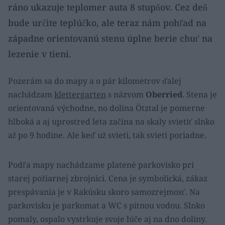
ráno ukazuje teplomer auta 8 stupňov. Cez deň
bude určite teplúčko, ale teraz nám pohľad na
západne orientovanú stenu úplne berie chuť na
lezenie v tieni.
Pozerám sa do mapy a o pár kilometrov ďalej
nachádzam
klettergarten
s názvom
Oberried
. Stena je
orientovaná východne, no dolina Ötztal je pomerne
hlboká a aj uprostred leta začína na skaly svietiť slnko
až po 9 hodine. Ale keď už svieti, tak svieti poriadne.
Podľa mapy nachádzame platené parkovisko pri
starej požiarnej zbrojnici. Cena je symbolická, zákaz
prespávania je v Rakúsku skoro samozrejmosť. Na
parkovisku je parkomat a WC s pitnou vodou. Slnko
pomaly, ospalo vystrkuje svoje lúče aj na dno doliny.