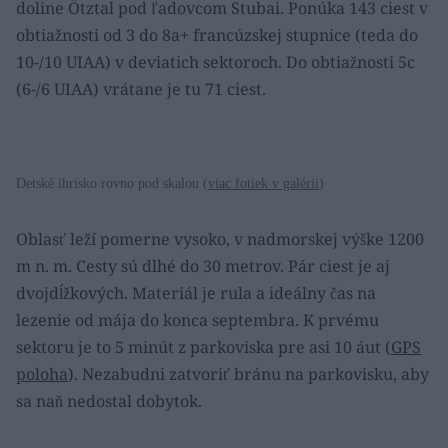
doline Ötztal pod ľadovcom Stubai. Ponúka 143 ciest v
obtiažnosti od 3 do 8a+ francúzskej stupnice (teda do
10-/10 UIAA) v deviatich sektoroch. Do obtiažnosti 5c
(6-/6 UIAA) vrátane je tu 71 ciest.
Detské ihrisko rovno pod skalou (
viac fotiek v galérii
)
Oblasť leží pomerne vysoko, v nadmorskej výške 1200
m n. m. Cesty sú dlhé do 30 metrov. Pár ciest je aj
dvojdĺžkových. Materiál je rula a ideálny čas na
lezenie od mája do konca septembra. K prvému
sektoru je to 5 minút z parkoviska pre asi 10 áut (
GPS
poloha
). Nezabudni zatvoriť bránu na parkovisku, aby
sa naň nedostal dobytok.