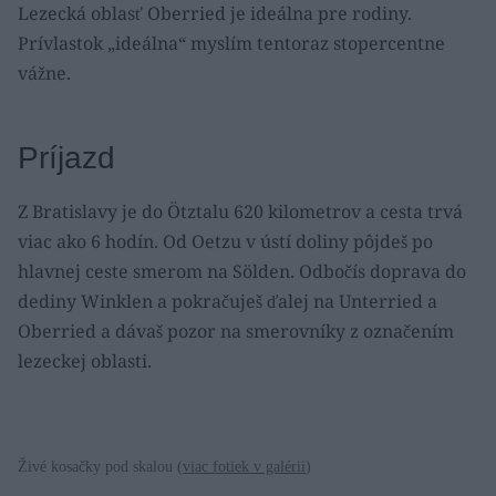
Lezecká oblasť Oberried je ideálna pre rodiny.
Prívlastok „ideálna“ myslím tentoraz stopercentne
vážne.
Príjazd
Z Bratislavy je do Ötztalu 620 kilometrov a cesta trvá
viac ako 6 hodín. Od Oetzu v ústí doliny pôjdeš po
hlavnej ceste smerom na Sölden. Odbočís doprava do
dediny Winklen a pokračuješ ďalej na Unterried a
Oberried a dávaš pozor na smerovníky z označením
lezeckej oblasti.
Živé kosačky pod skalou (
viac fotiek v galérii
)