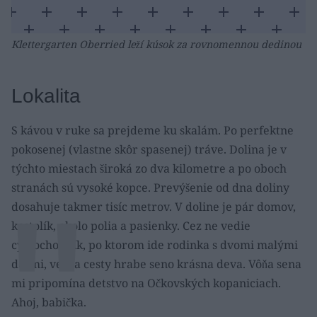
Klettergarten Oberried leží kúsok za rovnomennou dedinou
Lokalita
S kávou v ruke sa prejdeme ku skalám. Po perfektne
pokosenej (vlastne skôr spasenej) tráve. Dolina je v
týchto miestach široká zo dva kilometre a po oboch
stranách sú vysoké kopce. Prevýšenie od dna doliny
dosahuje takmer tisíc metrov. V doline je pár domov,
kostolík, okolo polia a pasienky. Cez ne vedie
cyklochodník, po ktorom ide rodinka s dvomi malými
deťmi, vedľa cesty hrabe seno krásna deva. Vôňa sena
mi pripomína detstvo na Očkovských kopaniciach.
Ahoj, babička.