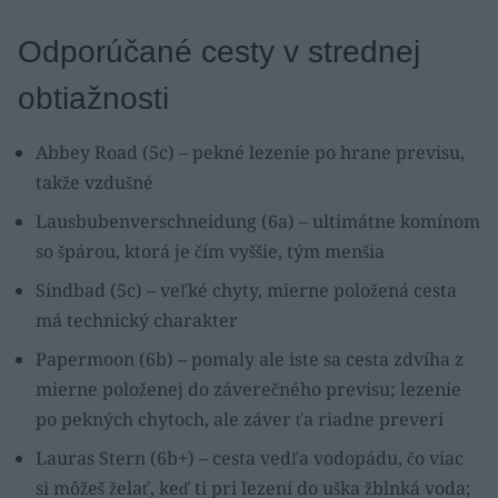
Odporúčané cesty v strednej
obtiažnosti
Abbey Road (5c) – pekné lezenie po hrane previsu,
takže vzdušné
Lausbubenverschneidung (6a) – ultimátne komínom
so špárou, ktorá je čím vyššie, tým menšia
Sindbad (5c) – veľké chyty, mierne položená cesta
má technický charakter
Papermoon (6b) – pomaly ale iste sa cesta zdvíha z
mierne položenej do záverečného previsu; lezenie
po pekných chytoch, ale záver ťa riadne preverí
Lauras Stern (6b+) – cesta vedľa vodopádu, čo viac
si môžeš želať, keď ti pri lezení do uška žblnká voda;