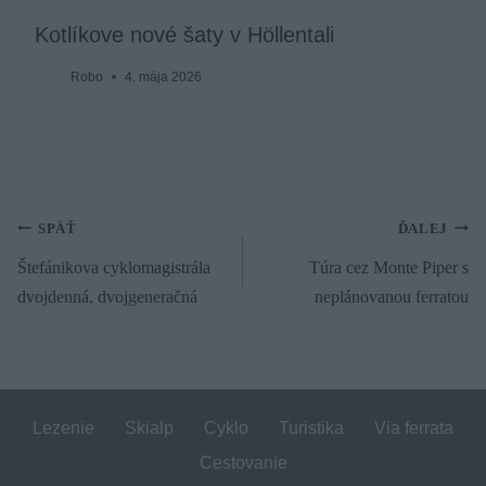
Kotlíkove nové šaty v Höllentali
Robo
4. mája 2026
Navigácia
SPÄŤ
ĎALEJ
Štefánikova cyklomagistrála
Túra cez Monte Piper s
v
dvojdenná, dvojgeneračná
neplánovanou ferratou
článku
Lezenie
Skialp
Cyklo
Turistika
Via ferrata
Cestovanie