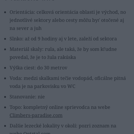
Orientácia: celková orientácia oblasti je východ, no
jednotlivé sektory alebo cesty môžu byť otočené aj
na sever a juh
Slnko: až od 9 hodiny aj v lete, zaleží od sektora
Materiál skaly: rula, ale taká, že by som kľudne
povedal, že je to žula rakúska
Výška ciest: do 30 metrov
Voda: medzi skalkami tečie vodopád, oficálne pitná
voda je na parkovisku vo WC
Stanovanie: nie
Topo: kompletný online sprievodca na webe
Climbers-paradise.com
Dalšie lezecké lokality v okolí: pozri zoznam na
webe
Oetztal.com