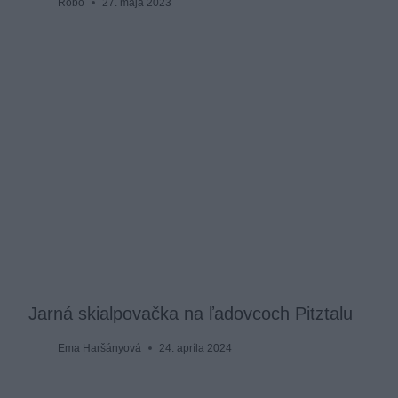
Robo
27. mája 2023
Jarná skialpovačka na ľadovcoch Pitztalu
Ema Haršányová
24. apríla 2024