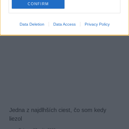
CONFIRM
Robo
22. októbra 2020
Data Deletion
Data Access
Privacy Policy
Jedna z najdlhších ciest, čo som kedy
liezol