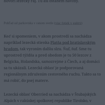
hovorí lezecký raj. Tu asi ostanem navždy.
Pohľad od parkoviska v ranom svetle (
viac fotiek v galérii
)
Keď si spomeniem, v akom prostredí sa nachádza
napríklad lezecká stienka
Platňa pod bratislavským
hradom
, tak vyroním dalšiu slzu. Ňuf, ňuf. Sme tu
uprostred týždňa a pred obedom je tu 50 lezcov z
Belgicka, Holandska, samozrejme z Čiech, a aj domáci
sa tu ukázali. Lezecká oblasť je podporovaná
regionálnym združením cestovného ruchu. Takto sa to
má robiť, do psej matere.
Lezecká oblasť Oberried sa nachádza v Štubajských
Alpách v rakúskej spolkovej republike Tirolsko, v