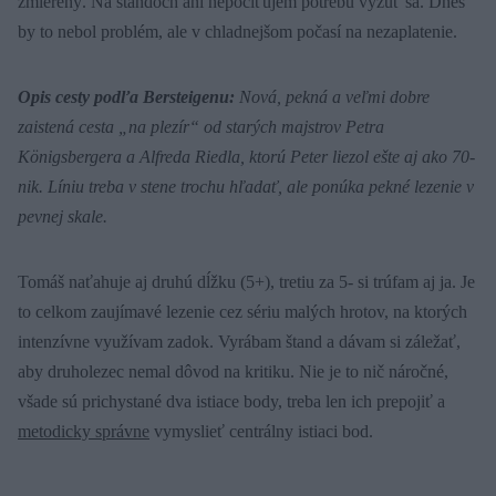
zmierený. Na štandoch ani nepociťujem potrebu vyzuť sa. Dnes
by to nebol problém, ale v chladnejšom počasí na nezaplatenie.
Opis cesty podľa Bersteigenu:
Nová, pekná a veľmi dobre
zaistená cesta „na plezír“ od starých majstrov Petra
Königsbergera a Alfreda Riedla, ktorú Peter liezol ešte aj ako 70-
nik. Líniu treba v stene trochu hľadať, ale ponúka pekné lezenie v
pevnej skale.
Tomáš naťahuje aj druhú dĺžku (5+), tretiu za 5- si trúfam aj ja. Je
to celkom zaujímavé lezenie cez sériu malých hrotov, na ktorých
intenzívne využívam zadok. Vyrábam štand a dávam si záležať,
aby druholezec nemal dôvod na kritiku. Nie je to nič náročné,
všade sú prichystané dva istiace body, treba len ich prepojiť a
metodicky správne
vymyslieť centrálny istiaci bod.