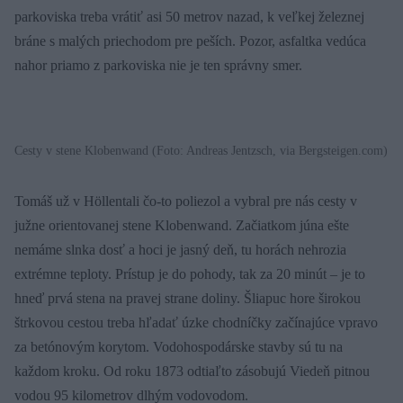
parkoviska treba vrátiť asi 50 metrov nazad, k veľkej železnej
bráne s malých priechodom pre peších. Pozor, asfaltka vedúca
nahor priamo z parkoviska nie je ten správny smer.
Cesty v stene Klobenwand (Foto: Andreas Jentzsch, via Bergsteigen.com)
Tomáš už v Höllentali čo-to poliezol a vybral pre nás cesty v
južne orientovanej stene Klobenwand. Začiatkom júna ešte
nemáme slnka dosť a hoci je jasný deň, tu horách nehrozia
extrémne teploty. Prístup je do pohody, tak za 20 minút – je to
hneď prvá stena na pravej strane doliny. Šliapuc hore širokou
štrkovou cestou treba hľadať úzke chodníčky začínajúce vpravo
za betónovým korytom. Vodohospodárske stavby sú tu na
každom kroku. Od roku 1873 odtiaľto zásobujú Viedeň pitnou
vodou 95 kilometrov dlhým vodovodom.