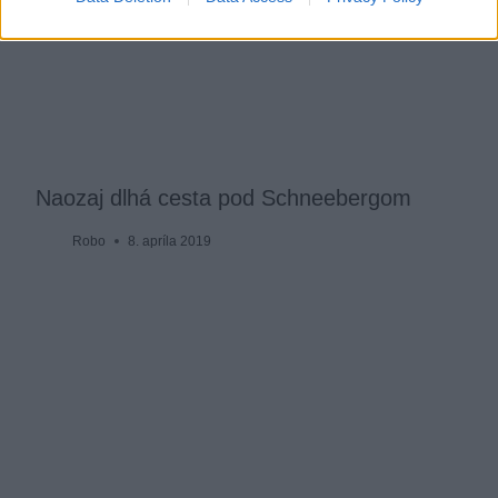
Naozaj dlhá cesta pod Schneebergom
Robo
8. apríla 2019