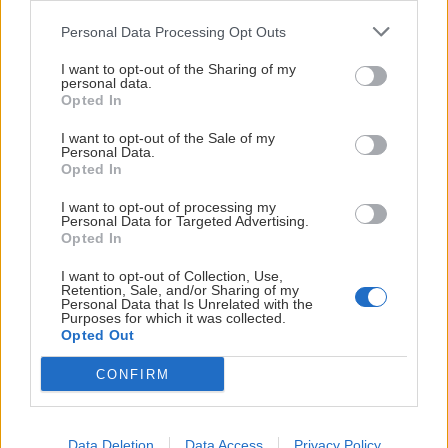
Personal Data Processing Opt Outs
I want to opt-out of the Sharing of my
personal data.
Opted In
I want to opt-out of the Sale of my
Personal Data.
Opted In
Höllentálska lezecká biblia, vydanie ôsme
I want to opt-out of processing my
Personal Data for Targeted Advertising.
(Recenzia)
Opted In
I want to opt-out of Collection, Use,
Robo
2. mája 2025
Retention, Sale, and/or Sharing of my
Personal Data that Is Unrelated with the
Purposes for which it was collected.
Opted Out
CONFIRM
Data Deletion
Data Access
Privacy Policy