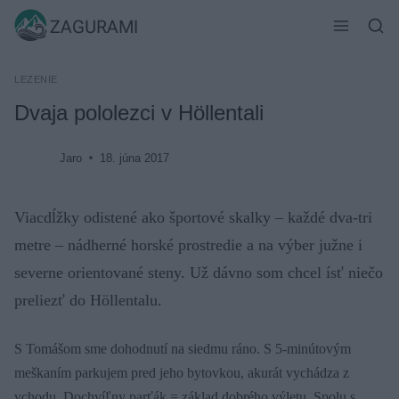
Skip
ZAGURAMI
to
content
LEZENIE
Dvaja pololezci v Höllentali
Jaro
18. júna 2017
Viacdĺžky odistené ako športové skalky – každé dva-tri
metre – nádherné horské prostredie a na výber južne i
severne orientované steny. Už dávno som chcel ísť niečo
preliezť do Höllentalu.
S Tomášom sme dohodnutí na siedmu ráno. S 5-minútovým
meškaním parkujem pred jeho bytovkou, akurát vychádza z
vchodu. Dochvíľny parťák = základ dobrého výletu. Spolu s