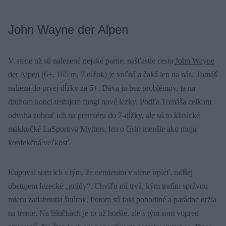
John Wayne der Alpen
V stene už sú nalezené nejaké partie, našťastie cesta
John Wayne
der Alpen
(6+, 165 m, 7 dĺžok) je voľná a čaká len na nás. Tomáš
nalieza do prvej dĺžky za 5+. Dáva ju bez problémov, ja na
druhom konci testujem fungl nové lezky. Podľa Tomáša celkom
odvaha zobrať ich na premiéru do 7-dĺžky, ale sú to klasické
mäkkučké LaSportiva Mythos, len o číslo menšie ako moja
konfekčná veľkosť.
Kupoval som ich s tým, že nemienim v stene trpieť, radšej
obetujem lezecké „grády“. Chvíľu mi trvá, kým trafím správnu
mieru zatiahnutia šnúrok. Potom sú fakt pohodlné a parádne držia
na trenie. Na lištičkách je to už horšie, ale s tým som vopred