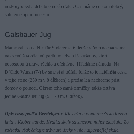
neskorý obed a debatujeme čo ďalej. Čas máme celkom dobrý,
stihneme aj druhú cestu.
Gaisbauer Jug
Máme zálusk na
Nix für Suderer
za 6, lenže v ňom nachádzame
nalezenú štvorčlennú partiu mladých Rakúšanov, ktorí
nepostupujú práve rýchlo a efektívne. Hľadáme náhradu. Na
D’Oide Wurzn
(7-) by sme si aj trúfali, lenže to je najdlhšia cesta
v tejto stene (250 m v 8 dĺžkach) a predsa len nechceme prísť
domov o polnoci. Okrem toho samé osmičky, takže ostáva
jedine
Gaisbauer Jug
(5, 170 m, 6 dĺžok).
Opis cesty podľa Bersteigenu:
Klasická a pomerne často lezená
línia v Klobenwande. Kvalita skaly sa smerom nahor zlepšuje. Zo
začiatku však čakajte trávnaté úseky v nie najpevnejšej skale.