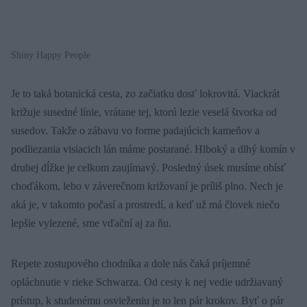
Shiny Happy People
Je to taká botanická cesta, zo začiatku dosť lokrovitá. Viackrát
križuje susedné línie, vrátane tej, ktorú lezie veselá štvorka od
susedov. Takže o zábavu vo forme padajúcich kameňov a
podliezania visiacich lán máme postarané. Hlboký a dlhý komín v
druhej dĺžke je celkom zaujímavý. Posledný úsek musíme obísť
choďákom, lebo v záverečnom križovaní je príliš plno. Nech je
aká je, v takomto počasí a prostredí, a keď už má človek niečo
lepšie vylezené, sme vďační aj za ňu.
Repete zostupového chodníka a dole nás čaká príjemné
opláchnutie v rieke Schwarza. Od cesty k nej vedie udržiavaný
prístup, k studenému osvieženiu je to len pár krokov. Byť o pár