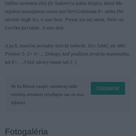
ťažšou variantou (Nix für Suderer) a jednu dvojicu, ktorá išla
nejakou naozajstnou cestou (asi HerrGottsloata 8+ alebo Die
nächste Stuffe 8-).
A zase hore. Presne ten istý strom. Dežo vie.
Lavička furt nikde. A zase dole.
A juch, konečne poriadny lezecký zaberák. Síce ľahké, ale dlhé.
Priemer 5- 5+ 6+… Dokopy, keď použijem prvácku matematiku,
tak 6+… A keď zdravý rozum tak 5 ;)
Ak ťa článok zaujal, odoberaj naše
Odoberať
novinky emailom (zvyčajne raz za dva
týždne)
Fotogaléria