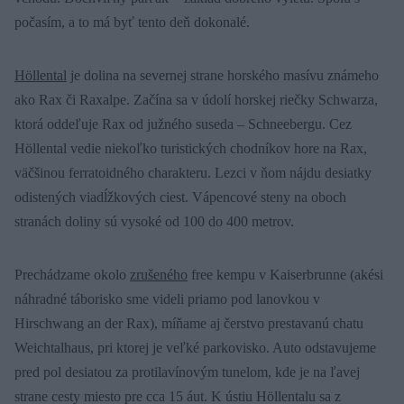
počasím, a to má byť tento deň dokonalé.
Höllental
je dolina na severnej strane horského masívu známeho
ako Rax či Raxalpe. Začína sa v údolí horskej riečky Schwarza,
ktorá oddeľuje Rax od južného suseda – Schneebergu. Cez
Höllental vedie niekoľko turistických chodníkov hore na Rax,
väčšinou ferratoidného charakteru. Lezci v ňom nájdu desiatky
odistených viadĺžkových ciest. Vápencové steny na oboch
stranách doliny sú vysoké od 100 do 400 metrov.
Prechádzame okolo
zrušeného
free kempu v Kaiserbrunne (akési
náhradné táborisko sme videli priamo pod lanovkou v
Hirschwang an der Rax), míňame aj čerstvo prestavanú chatu
Weichtalhaus, pri ktorej je veľké parkovisko. Auto odstavujeme
pred pol desiatou za protilavínovým tunelom, kde je na ľavej
strane cesty miesto pre cca 15 áut. K ústiu Höllentalu sa z