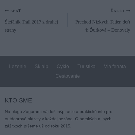
Navigácia
SPÄŤ
ĎALEJ
Štefánik Trail 2017 z druhej
Prechod Nízkych Tatier, deň
v
strany
4: Ďurková – Donovaly
článku
Lezenie
Skialp
Cyklo
Turistika
Via ferrata
Cestovanie
KTO SME
Na blogu Zagurami nájdeš inšpirácie a praktické info pre
outdoorové aktivity v každej sezóne. O horských a iných
zážitkoch
píšeme už od roku 2015
.