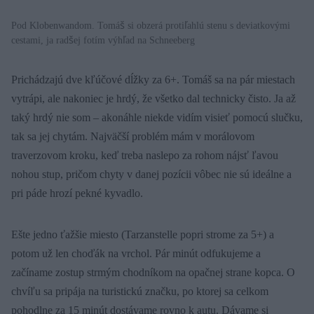
Pod Klobenwandom. Tomáš si obzerá protiľahlú stenu s deviatkovými
cestami, ja radšej fotím výhľad na Schneeberg
Prichádzajú dve kľúčové dĺžky za 6+. Tomáš sa na pár miestach
vytrápi, ale nakoniec je hrdý, že všetko dal technicky čisto. Ja až
taký hrdý nie som – akonáhle niekde vidím visieť pomocú slučku,
tak sa jej chytám. Najväčší problém mám v morálovom
traverzovom kroku, keď treba naslepo za rohom nájsť ľavou
nohou stup, pričom chyty v danej pozícii vôbec nie sú ideálne a
pri páde hrozí pekné kyvadlo.
Ešte jedno ťažšie miesto (Tarzanstelle popri strome za 5+) a
potom už len choďák na vrchol. Pár minút odfukujeme a
začíname zostup strmým chodníkom na opačnej strane kopca. O
chvíľu sa pripája na turistickú značku, po ktorej sa celkom
pohodlne za 15 minút dostávame rovno k autu. Dávame si