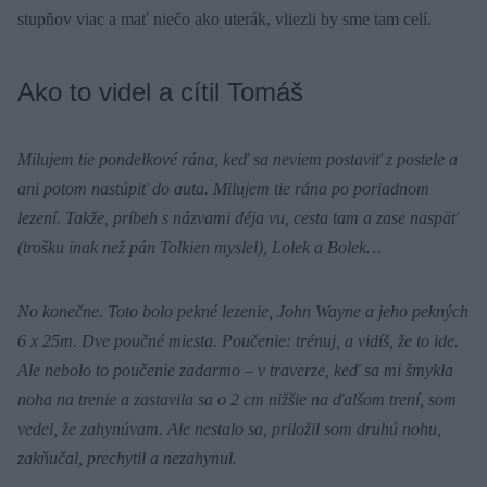
stupňov viac a mať niečo ako uterák, vliezli by sme tam celí.
Ako to videl a cítil Tomáš
Milujem tie pondelkové rána, keď sa neviem postaviť z postele a
ani potom nastúpiť do auta. Milujem tie rána po poriadnom
lezení. Takže, príbeh s názvami déja vu, cesta tam a zase naspäť
(trošku inak než pán Tolkien myslel), Lolek a Bolek…
No konečne. Toto bolo pekné lezenie, John Wayne a jeho pekných
6 x 25m. Dve poučné miesta. Poučenie: trénuj, a vidíš, že to ide.
Ale nebolo to poučenie zadarmo – v traverze, keď sa mi šmykla
noha na trenie a zastavila sa o 2 cm nižšie na ďalšom trení, som
vedel, že zahynúvam. Ale nestalo sa, priložil som druhú nohu,
zakňučal, prechytil a nezahynul.