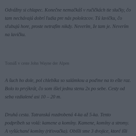
Odvážny si chlapec. Konečne nemačkáš v ručičkách tie slučky, čo
tam nechávajú dobrí ľudia pre nás pololezcov. Tú lavičku, čo
sľubujú hore, proste netrafím nikdy. Neverím, že tam je. Neverím
na lavičku.
Tomáš v ceste John Wayne der Alpen
A šuch ho dole, pol chlebíka so salámkou a poďme na to ešte raz.
Bolo to prvýkrát, čo som išiel jednu stenu 2x po sebe. Cesty od
seba vzdialené asi 10 – 20 m.
Druhá cesta. Tatranská rozdrobená 4-ka až 5-ka. Tento
podpríbeh sa volá: kamene a komíny. Kamene, komíny a stromy.
A vyšúchané komíny (riťovačka). Obišli sme 3 dvojice, ktoré išli