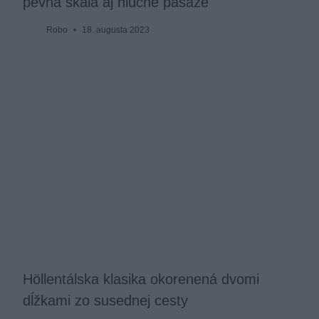
pevná skala aj hluché pasáže
Robo
18. augusta 2023
Höllentálska klasika okorenená dvomi
dĺžkami zo susednej cesty