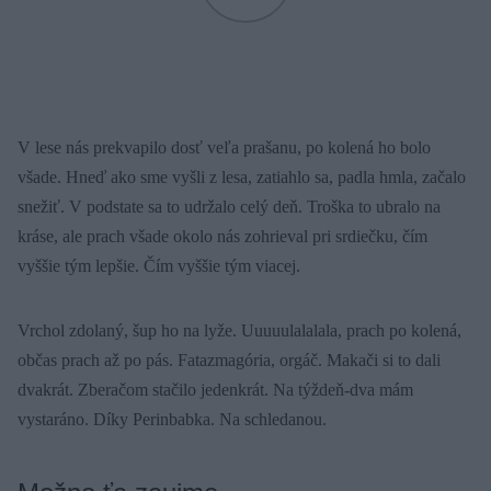
V lese nás prekvapilo dosť veľa prašanu, po kolená ho bolo
všade. Hneď ako sme vyšli z lesa, zatiahlo sa, padla hmla, začalo
snežiť. V podstate sa to udržalo celý deň. Troška to ubralo na
kráse, ale prach všade okolo nás zohrieval pri srdiečku, čím
vyššie tým lepšie. Čím vyššie tým viacej.
Vrchol zdolaný, šup ho na lyže. Uuuuulalalala, prach po kolená,
občas prach až po pás. Fatazmagória, orgáč. Makači si to dali
dvakrát. Zberačom stačilo jedenkrát. Na týždeň-dva mám
vystaráno. Díky Perinbabka. Na schledanou.