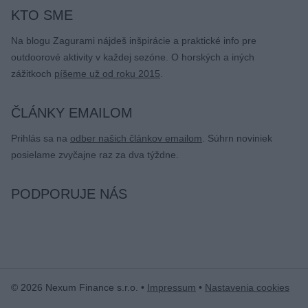
KTO SME
Na blogu Zagurami nájdeš inšpirácie a praktické info pre
outdoorové aktivity v každej sezóne. O horských a iných
zážitkoch
píšeme už od roku 2015
.
ČLÁNKY EMAILOM
Prihlás sa na
odber našich článkov emailom
. Súhrn noviniek
posielame zvyčajne raz za dva týždne.
PODPORUJE NÁS
© 2026 Nexum Finance s.r.o. •
Impressum
•
Nastavenia cookies