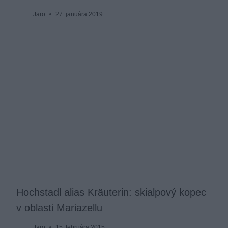
Jaro
27. januára 2019
Hochstadl alias Kräuterin: skialpový kopec
v oblasti Mariazellu
Jaro
15. februára 2015