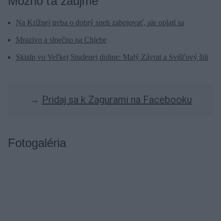
Možno ťa zaujme
Na Krížnej treba o dobrý sneh zabojovať, ale oplatí sa
Mrazivo a slnečno na Chlebe
Skialp vo Veľkej Studenej doline: Malý Závrat a Svišťový štít
→
Pridaj sa k Zagurami na Facebooku
Fotogaléria