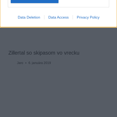
Data Deletion
Data Access
Privacy Policy
Zillertal so skipasom vo vrecku
Jaro
6. januára 2019