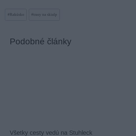
Post
#
Rakúsko
#
trasy na skialp
Tags:
Podobné články
Všetky cesty vedú na Stuhleck