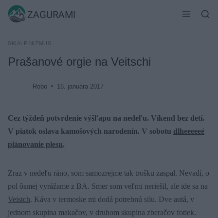
Skip
ZAGURAMI
to
content
SKIALPINIZMUS
Prašanové orgie na Veitschi
Robo
16. januára 2017
Cez týždeň potvrdenie výšľapu na nedeľu. Víkend bez detí.
V piatok oslava kamošových narodenín. V sobotu
dlheeeeeé
plánovanie plesu
.
Zraz v nedeľu ráno, som samozrejme tak trošku zaspal. Nevadí, o
pol ôsmej vyrážame z BA. Smer som veľmi neriešil, ale ide sa na
Veistch
. Káva v termoske mi dodá potrebnú silu. Dve autá, v
jednom skupina makačov, v druhom skupina zberačov fotiek.