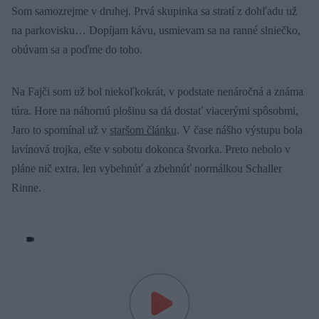
Som samozrejme v druhej. Prvá skupinka sa stratí z dohľadu už
na parkovisku… Dopíjam kávu, usmievam sa na ranné slniečko,
obúvam sa a poďme do toho.
Na Fajči som už bol niekoľkokrát, v podstate nenáročná a známa
túra. Hore na náhornú plošinu sa dá dostať viacerými spôsobmi,
Jaro to spomínal už v
staršom článku
. V čase nášho výstupu bola
lavínová trojka, ešte v sobotu dokonca štvorka. Preto nebolo v
pláne nič extra, len vybehnúť a zbehnúť normálkou Schaller
Rinne.
|