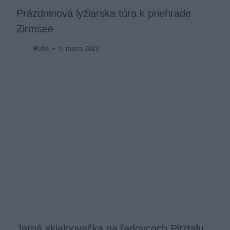
Prázdninová lyžiarska túra k priehrade
Zirmsee
Robo
9. marca 2023
Jarná skialpovačka na ľadovcoch Pitztalu