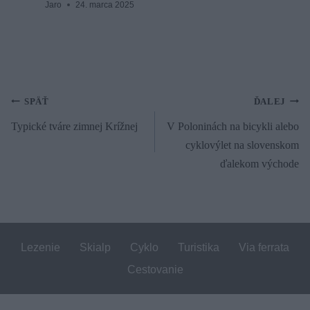
Jaro
24. marca 2025
Navigácia
SPÄŤ
ĎALEJ
Typické tváre zimnej Krížnej
V Poloninách na bicykli alebo
v
cyklovýlet na slovenskom
článku
ďalekom východe
Lezenie
Skialp
Cyklo
Turistika
Via ferrata
Cestovanie