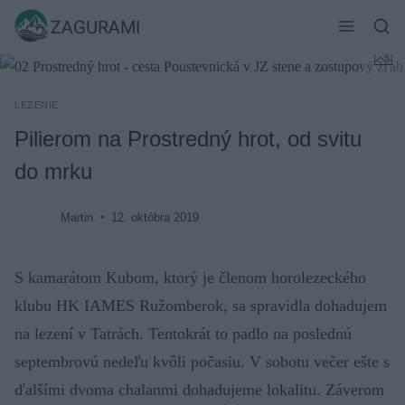
Skip
ZAGURAMI
to
content
LEZENIE
Pilierom na Prostredný hrot, od svitu
do mrku
Martin
12. októbra 2019
S kamarátom Kubom, ktorý je členom horolezeckého
klubu HK IAMES Ružomberok, sa spravidla dohadujem
na lezení v Tatrách. Tentokrát to padlo na poslednú
septembrovú nedeľu kvôli počasiu. V sobotu večer ešte s
ďalšími dvoma chalanmi dohadujeme lokalitu. Záverom