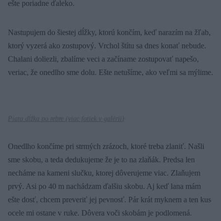
ešte poriadne ďaleko.
Nastupujem do šiestej dĺžky, ktorú končím, keď narazím na žľab,
ktorý vyzerá ako zostupový. Vrchol štítu sa dnes konať nebude.
Chalani doliezli, zbalíme veci a začíname zostupovať napešo,
veriac, že onedlho sme dolu. Ešte netušíme, ako veľmi sa mýlime.
Piata dĺžka po rebre (
viac fotiek v galérii
)
Onedlho končíme pri strmých zrázoch, ktoré treba zlaniť. Našli
sme skobu, a teda dedukujeme že je to na zlaňák. Predsa len
necháme na kameni slučku, ktorej dôverujeme viac. Zlaňujem
prvý. Asi po 40 m nachádzam ďalšiu skobu. Aj keď lana mám
ešte dosť, chcem preveriť jej pevnosť. Pár krát myknem a ten kus
ocele mi ostane v ruke. Dôvera voči skobám je podlomená.