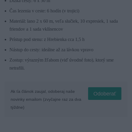
Dĺžka cesty: 6 x 50 m
Čas lezenia v ceste: 6 hodín (v trojici)
Materiál: lano 2 x 60 m, veľa slučiek, 10 expresiek, 1 sada
friendov a 1 sada vklínencov
Prístup pod stenu: z Hrebienka cca 1,5 h
Nástup do cesty: ideálne až za lávkou vpravo
Zostup: výrazným žľabom (viď úvodné foto), ktorý sme
netrafili.
Ak ťa článok zaujal, odoberaj naše
Odoberať
novinky emailom (zvyčajne raz za dva
týždne)