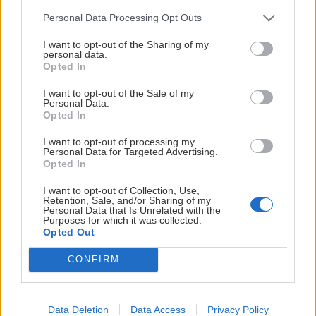
Personal Data Processing Opt Outs
I want to opt-out of the Sharing of my
personal data.
Opted In
I want to opt-out of the Sale of my
Sväteničky plné vody a narovnanie
Personal Data.
Opted In
Motykovej cesty na Širokej veži
I want to opt-out of processing my
Robo
2. októbra 2017
Personal Data for Targeted Advertising.
Opted In
I want to opt-out of Collection, Use,
Retention, Sale, and/or Sharing of my
Personal Data that Is Unrelated with the
Purposes for which it was collected.
Opted Out
CONFIRM
Data Deletion
Data Access
Privacy Policy