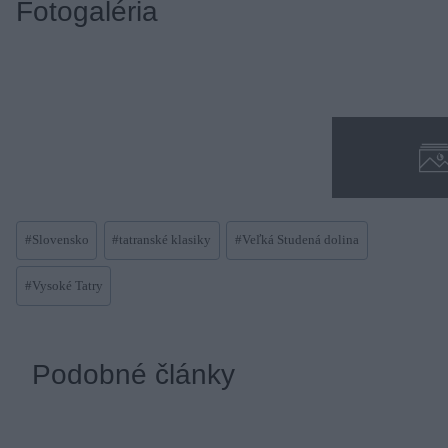
Fotogaléria
Post
#
Slovensko
#
tatranské klasiky
#
Veľká Studená dolina
Tags:
#
Vysoké Tatry
Podobné články