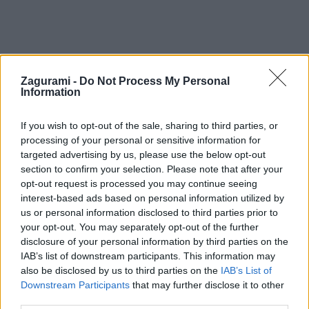
Zagurami -
Do Not Process My Personal
Information
So ženou na lane 12: Ostrý štít na prvý,
If you wish to opt-out of the sale, sharing to third parties, or
Javorový na štvrtý pokus
processing of your personal or sensitive information for
targeted advertising by us, please use the below opt-out
Deny
27. septembra 2017
section to confirm your selection. Please note that after your
opt-out request is processed you may continue seeing
interest-based ads based on personal information utilized by
us or personal information disclosed to third parties prior to
your opt-out. You may separately opt-out of the further
disclosure of your personal information by third parties on the
IAB’s list of downstream participants. This information may
also be disclosed by us to third parties on the
IAB’s List of
Downstream Participants
that may further disclose it to other
third parties.