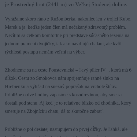
je Prostredný hrot (2441 m) vo Veľkej Studenej doline.
Vyrážame skoro ráno z Ružomberka, nakoniec len v trojici Kubo,
Marek a ja, keďže jeden člen má nečakaný zdravotný problém.
Necítim sa celkom komfortne pri predstave súčasného lezenia na
jednom prameni dvojičky, tak ako navrhujú chalani, ale kvôli
rýchlosti postupu nemám veľmi na výber.
Zhodneme sa na ceste
Poustevnická – ľavý pilier IV+
, ktorá má 6
dĺžok. Cestu zo Smokovca nám spríjemňuje ranné slnko na
Hrebienku a výhľad na snežný poprašok na vrchole štítov.
Približne o dve hodiny zápasíme s kosodrevinou, aby sme sa
dostali pod stenu. Aj keď je to relatívne blízko od chodníka, ktorý
smeruje na Zbojnícku chatu, dá to skutočne zabrať.
Približne o pol desiatej nastupujem do prvej dĺžky. Je ľahká, ale