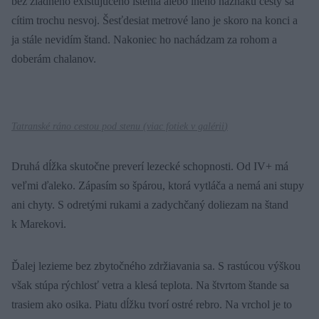
bez žiadneho existujúceho istenia alebo iného náznaku cesty sa
cítim trochu nesvoj. Šesťdesiat metrové lano je skoro na konci a
ja stále nevidím štand. Nakoniec ho nachádzam za rohom a
doberám chalanov.
Tatranské ráno cestou pod stenu (
viac fotiek v galérii
)
Druhá dĺžka skutočne preverí lezecké schopnosti. Od IV+ má
veľmi ďaleko. Zápasím so špárou, ktorá vytláča a nemá ani stupy
ani chyty. S odretými rukami a zadychčaný doliezam na štand
k Marekovi.
Ďalej lezieme bez zbytočného zdržiavania sa. S rastúcou výškou
však stúpa rýchlosť vetra a klesá teplota. Na štvrtom štande sa
trasiem ako osika. Piatu dĺžku tvorí ostré rebro. Na vrchol je to