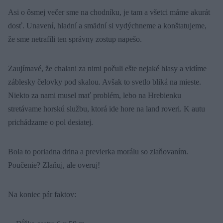
Asi o ôsmej večer sme na chodníku, je tam a všetci máme akurát
dosť. Unavení, hladní a smädní si vydýchneme a konštatujeme,
že sme netrafili ten správny zostup napešo.
Zaujímavé, že chalani za nimi počuli ešte nejaké hlasy a vidíme
záblesky čelovky pod skalou. Avšak to svetlo bliká na mieste.
Niekto za nami musel mať problém, lebo na Hrebienku
stretávame horskú službu, ktorá ide hore na land roveri. K autu
prichádzame o pol desiatej.
Bola to poriadna drina a previerka morálu so zlaňovaním.
Poučenie? Zlaňuj, ale overuj!
Na koniec pár faktov: