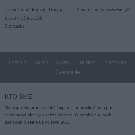
Navigácia
Jesenné turné festivalu Hory a
Pravdy a mýty o servise lyží
v
mesto v 13 mestách
článku
Slovenska
Lezenie
Skialp
Cyklo
Turistika
Via ferrata
Cestovanie
KTO SME
Na blogu Zagurami nájdeš inšpirácie a praktické info pre
outdoorové aktivity v každej sezóne. O horských a iných
zážitkoch
píšeme už od roku 2015
.