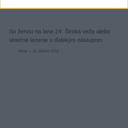
So ženou na lane 24: Široká veža alebo
slnečné lezenie s ďalekým nástupom
Deny
11. októbra 2018