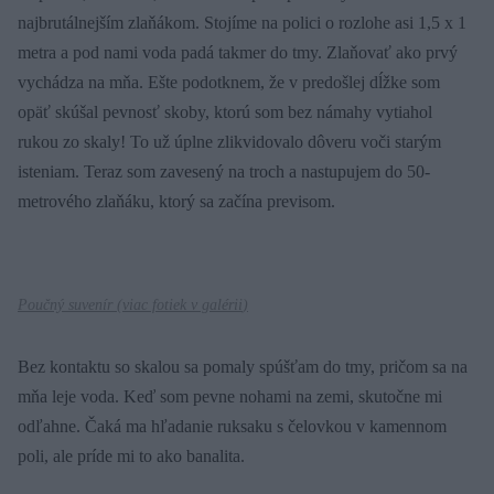
najbrutálnejším zlaňákom. Stojíme na polici o rozlohe asi 1,5 x 1
metra a pod nami voda padá takmer do tmy. Zlaňovať ako prvý
vychádza na mňa. Ešte podotknem, že v predošlej dĺžke som
opäť skúšal pevnosť skoby, ktorú som bez námahy vytiahol
rukou zo skaly! To už úplne zlikvidovalo dôveru voči starým
isteniam. Teraz som zavesený na troch a nastupujem do 50-
metrového zlaňáku, ktorý sa začína previsom.
Poučný suvenír (
viac fotiek v galérii
)
Bez kontaktu so skalou sa pomaly spúšťam do tmy, pričom sa na
mňa leje voda. Keď som pevne nohami na zemi, skutočne mi
odľahne. Čaká ma hľadanie ruksaku s čelovkou v kamennom
poli, ale príde mi to ako banalita.