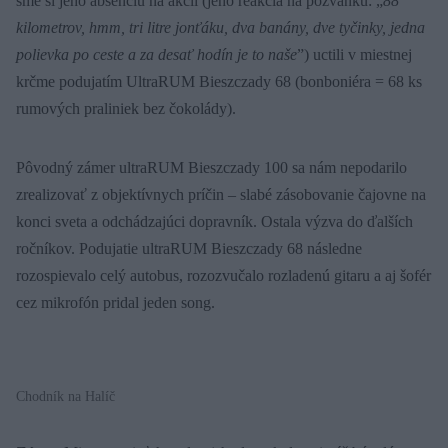
sme si jeho absenciu na akcii (jeho reakcia na pozvánku: „
88
kilometrov, hmm, tri litre jonťáku, dva banány, dve tyčinky, jedna
polievka po ceste a za desať hodín je to naše
”) uctili v miestnej
krčme podujatím UltraRUM Bieszczady 68 (bonboniéra = 68 ks
rumových praliniek bez čokolády).
Pôvodný zámer ultraRUM Bieszczady 100 sa nám nepodarilo
zrealizovať z objektívnych príčin – slabé zásobovanie čajovne na
konci sveta a odchádzajúci dopravník. Ostala výzva do ďalších
ročníkov. Podujatie ultraRUM Bieszczady 68 následne
rozospievalo celý autobus, rozozvučalo rozladenú gitaru a aj šofér
cez mikrofón pridal jeden song.
Chodník na Halíč