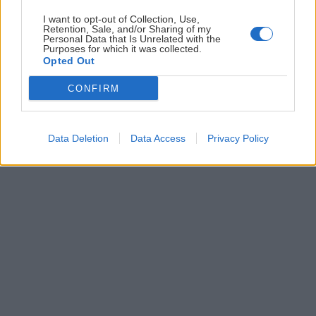
I want to opt-out of Collection, Use,
Retention, Sale, and/or Sharing of my
Personal Data that Is Unrelated with the
Purposes for which it was collected.
Opted Out
CONFIRM
Vďaka aj za málo alebo západ slnka na
Veľkej Rači
Data Deletion
Data Access
Privacy Policy
Robo
9. marca 2017