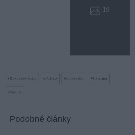
Post
#
Bukovské vrchy
#
Poľsko
#
Slovensko
#
Ukrajina
Tags:
#
Vihorlat
Podobné články