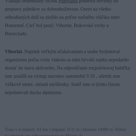
Vlaňajší sedemnásty ročník
Putovania
priniesol novinky do
prepravy pútnikov za dobrodružstvom. Osem na všetko
odhodlaných duší sa zložilo na prične nočného vláčika smer
Humenné. Cieľ bol jasný: Vihorlat, Bukovské vrchy a
Bieszczady.
Vihorlat.
Napriek veľkým očakávaniam a snahe hydratovať
organizmus počas cesty vlakom sa nám bývalú sopku
nepodarilo
dostať do stavu aktívneho. Na odporúčanie rozprávkovej babičky
sme použili na výstup starostov automobil V3S , ušetrili sme
výškové metre, utriasli myšlienky. Snáď sme si týmto činom
nepohnevali ducha alpinizmu.
Trasa v 4 etapách: 83 km | stúpanie 3131 m | klesanie 14989 m. Klikni
na obrázok pre zobrazenie trasy na Hiking.sk.