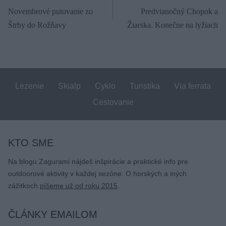
Novembrové putovanie zo
Predvianočný Chopok a
v
Štrby do Rožňavy
Žiarska. Konečne na lyžiach
článku
Lezenie
Skialp
Cyklo
Turistika
Via ferrata
Cestovanie
KTO SME
Na blogu Zagurami nájdeš inšpirácie a praktické info pre
outdoorové aktivity v každej sezóne. O horských a iných
zážitkoch
píšeme už od roku 2015
.
ČLÁNKY EMAILOM