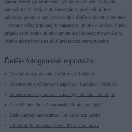
Záver.
Miestny prisťahovalec (zhodou okolnosti náš bývalý
kamarát Paľo) tvrdí, že do Bieszczad sa prvý krát príde na
návštevu, potom sa tam človek vráti a ďalší raz už odtiaľ neodíde
– ostane navždy pripútaný k najjasnejšej oblohe v Európe. V jeho
prípade sa hviezdna obloha zhmotnila do kobiety menom Edita.
Ostáva nám návrat a na ďalší krát tam zdivieme nadobro.
Ďalšie fotogenické reportáže
Novembrové putovanie zo Štrby do Rožňavy
Slovenskom z východu na západ (2): Bardejov – Plešivec
Slovenskom z východu na západ (1): Stakčín – Bardejov
Zo sedla bicykla je Zakarpatská Ukrajina magická
Biele Karpaty na kostitrase. Joj, ale je tam krásne
Ultra trail Ponitrianska stovka 2015 očami bežca