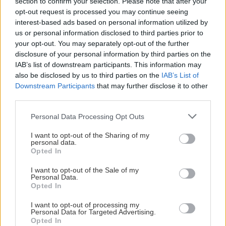
section to confirm your selection. Please note that after your
opt-out request is processed you may continue seeing
interest-based ads based on personal information utilized by
us or personal information disclosed to third parties prior to
your opt-out. You may separately opt-out of the further
disclosure of your personal information by third parties on the
IAB’s list of downstream participants. This information may
also be disclosed by us to third parties on the
IAB’s List of
Slovenskom z východu na západ (1):
Downstream Participants
that may further disclose it to other
Stakčín – Bardejov
third parties.
Martin Sekér
21. októbra 2015
Personal Data Processing Opt Outs
I want to opt-out of the Sharing of my
personal data.
Opted In
I want to opt-out of the Sale of my
Personal Data.
Opted In
I want to opt-out of processing my
Personal Data for Targeted Advertising.
Opted In