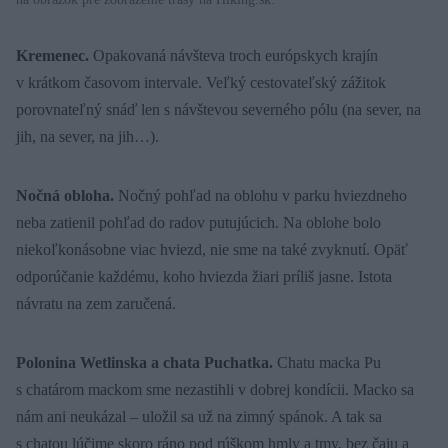
Kremenec.
Opakovaná návšteva troch európskych krajín
v krátkom časovom intervale. Veľký cestovateľský zážitok
porovnateľný snáď len s návštevou severného pólu (na sever, na
jih, na sever, na jih…).
Nočná obloha.
Nočný pohľad na oblohu v parku hviezdneho
neba zatienil pohľad do radov putujúcich. Na oblohe bolo
niekoľkonásobne viac hviezd, nie sme na také zvyknutí. Opäť
odporúčanie každému, koho hviezda žiari príliš jasne. Istota
návratu na zem zaručená.
Polonina Wetlinska a chata Puchatka.
Chatu macka Pu
s chatárom mackom sme nezastihli v dobrej kondícii. Macko sa
nám ani neukázal – uložil sa už na zimný spánok. A tak sa
s chatou lúčime skoro ráno pod rúškom hmly a tmy, bez čaju a