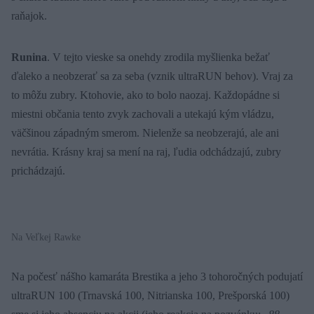
raňajok.
Runina
. V tejto vieske sa onehdy zrodila myšlienka bežať
ďaleko a
neobzerať sa za seba (vznik ultraRUN behov). Vraj za
to môžu zubry. Ktohovie, ako to bolo naozaj. Každopádne si
miestni občania tento zvyk zachovali a utekajú kým vládzu,
väčšinou západným smerom. Nielenže sa neobzerajú, ale ani
nevrátia. Krásny kraj sa mení na raj, ľudia odchádzajú, zubry
prichádzajú.
Na Veľkej Rawke
Na počesť nášho kamaráta Brestika a jeho 3 tohoročných podujatí
ultraRUN 100 (Trnavská 100, Nitrianska 100, Prešporská 100)