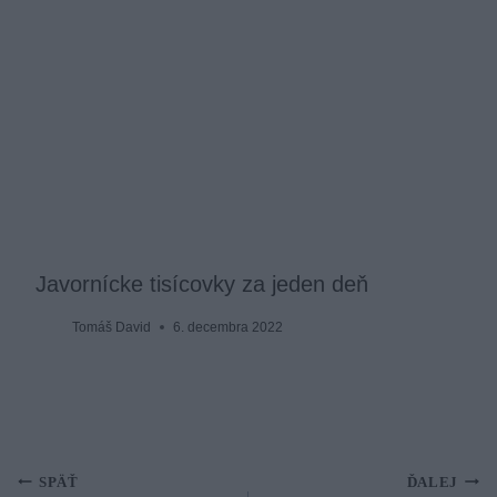
­Javornícke tisícovky za jeden deň
Tomáš David
6. decembra 2022
Navigácia
SPÄŤ
ĎALEJ