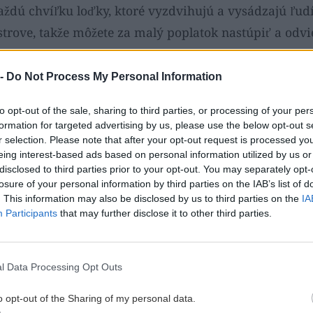
aždú chvíľku loďky, ktoré vyzdvihujú a vysádzajú ľudí
strove, takže môžete za malý poplatok nastúpiť a odvi
pláž. Večer sme navštívili mestečko Kamari, kde sme si
 v
Open Air Cinema Kamari
. Kamari a Perrisu oddeluj
 -
Do Not Process My Personal Information
je to pár minút, no skútrom cca pol hodina. Večer je t
to opt-out of the sale, sharing to third parties, or processing of your per
né našim a nie sú osvetlené, takže opatrne.
formation for targeted advertising by us, please use the below opt-out s
r selection. Please note that after your opt-out request is processed y
eing interest-based ads based on personal information utilized by us or
hodli navštíviť krásnu Oiu. A nie, tie fotky na nete ni
disclosed to third parties prior to your opt-out. You may separately opt-
na, či dokonca ešte krajšia. Nekonečné prechádzky a 
losure of your personal information by third parties on the IAB’s list of
. This information may also be disclosed by us to third parties on the
IA
 tam neskutočne fotogenické. Dali sme si obed a pokrač
Participants
that may further disclose it to other third parties.
do západu slnka, ktorý bol nezabudnuteľný.
l Data Processing Opt Outs
o opt-out of the Sharing of my personal data.