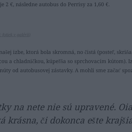
 je 2 €, následne autobus do Perrisy za 1,60 €.
c fotiek v galérii
)
našej izbe, ktorá bola skromná, no čistá (posteľ, skri
cou a chladničkou, kúpeľňa so sprchovacím kútom). Iz
inúty od autobusovej zástavky. A mohli sme začať sp
otky na nete nie sú upravené. Oia
á krásna, či dokonca ešte krajšia