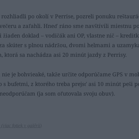
rozhliadli po okolí v Perrise, pozreli ponuku reštaurác
ečeru a zaľahli. Hneď ráno sme navštívili miestnu po
 žiaden doklad – vodičák ani OP, vlastne nič – kreditk
€ za skúter s plnou nádržou, dvomi helmami a uzamyk
h, ktorá sa nachádza asi 20 minút jazdy z Perrisy.
 nie je bohvieaké, takže určite odporúčame GPS v mob
 s bufetmi, z ktorého treba prejsť asi 10 minút peši po
 neodporúčam (ja som oľutovala svoju obuv).
 (
viac fotiek v galérii
)