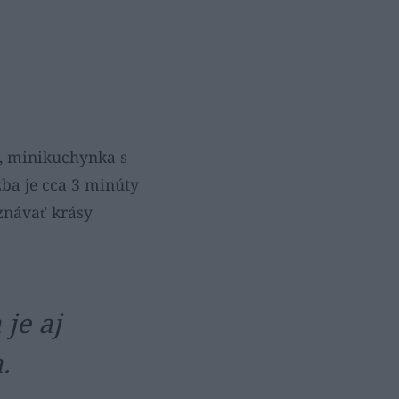
ňa, minikuchynka s
ba je cca 3 minúty
oznávať krásy
 je aj
.