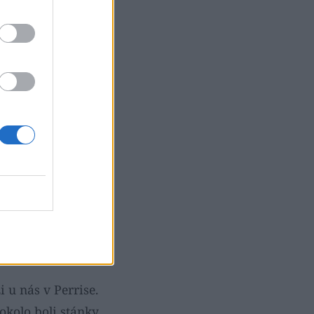
ako by chcel zažiť
mi ušetrili na
ednala jednu noc v
vlastného výberu na
 príchode, koláče,
te, je to zážitok.
ávili v Oii
 tiež krásne uličky
, čo sa dá v pohode
i u nás v Perrise.
okolo boli stánky