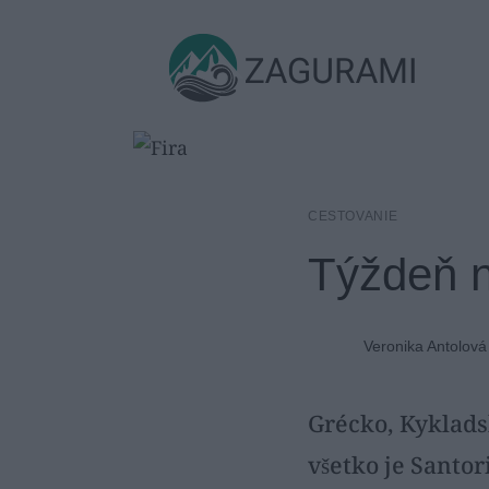
Skip
to
ZAGURAMI
content
CESTOVANIE
Týždeň n
Veronika Antolová
Grécko, Kykladsk
všetko je Santor