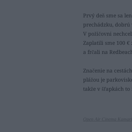
Prvý deň sme sa len 
prechádzku, dobrú v
V požičovni nechceli
Zaplatili sme 100 
a frčali na Redbeac
Značenie na cestách
plážou je parkovisko
takže v šľapkách to
Open Air Cinema Kamari