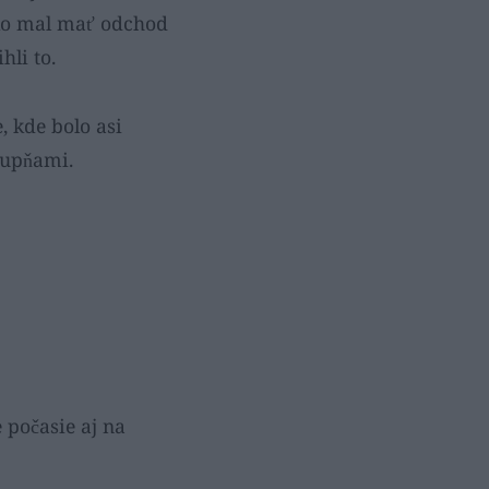
sko mal mať odchod
hli to.
, kde bolo asi
tupňami.
 počasie aj na