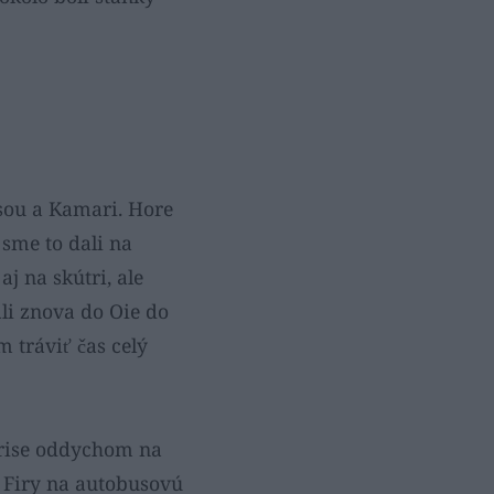
isou a Kamari. Hore
 sme to dali na
j na skútri, ale
ali znova do Oie do
m tráviť čas celý
rrise oddychom na
o Firy na autobusovú