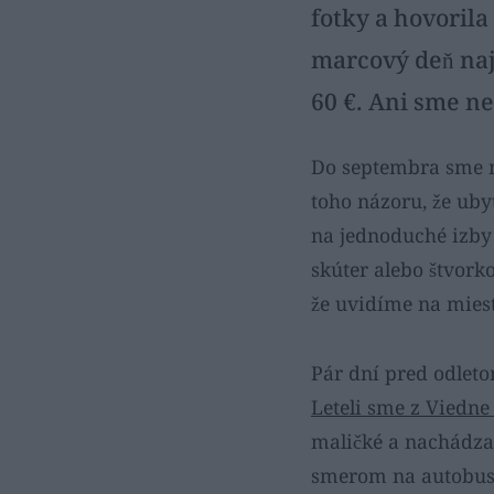
fotky a hovorila
marcový deň naj
60 €. Ani sme ne
Do septembra sme ma
toho názoru, že ubyt
na jednoduché izb
skúter alebo štvork
že uvidíme na miest
Pár dní pred odleto
Leteli sme z Viedn
maličké a nachádza 
smerom na autobuso