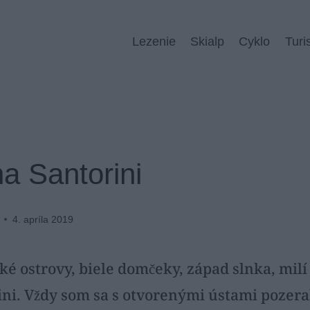
Lezenie
Skialp
Cyklo
Turi
a Santorini
4. apríla 2019
é ostrovy, biele domčeky, západ slnka, milí
ini. Vždy som sa s otvorenými ústami pozera