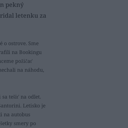
den pekný
ridal letenku za
é o ostrove. Sme
rafili na Bookingu
chceme požičať
 nechali na náhodu,
sa tešiť na odlet.
Santorini. Letisko je
li na autobus
všetky smery po