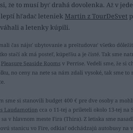
 si, že to musí byť drahá dovolenka. Až v je
lepší hľadač leteniek
Martin z TourDeSvet
p
váhali a letenky kúpili.
li čas nájsť ubytovanie a preštudovať všetko dôležit
ko stačí ak má posteľ, kúpeľňu a je čisté. Tak sme nat
y
Pleasure Seaside Rooms
v Perrise. Vedeli sme, že si 
olku, no ceny na nete sa nám zdali vysoké, tak sme to
e.
m sme si stanovili budget 400 € pre dve osoby a mohli 
e s Laudamotion
cca o 11-tej a prileteli okolo 13-tej na 
sa v hlavnom meste Fira (Thira). Z letiska sme nasad
vú stanicu vo Fire, odkiaľ odchádzajú autobusy na 