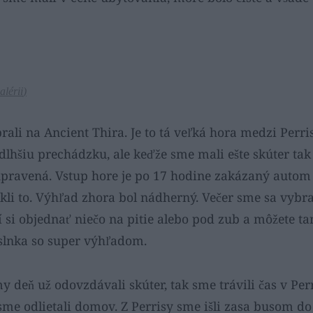
alérii
)
ali na Ancient Thira. Je to tá veľká hora medzi Perr
 dlhšiu prechádzku, ale keďže sme mali ešte skúter tak
upravená. Vstup hore je po 17 hodine zakázaný autom a
iskli to. Výhľad zhora bol nádherný. Večer sme sa vybr
í si objednať niečo na pitie alebo pod zub a môžete ta
 slnka so super výhľadom.
 deň už odovzdávali skúter, tak sme trávili čas v Pe
sme odlietali domov. Z Perrisy sme išli zasa busom d