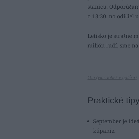
stanicu. Odporúčam
o 13:30, no odišiel 
Letisko je strašne m
milión ľudí, sme na
Oia (
viac fotiek v galérii
)
Praktické tip
September je ideá
kúpanie.