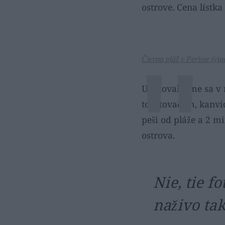
ostrove. Cena lístka
Čierna pláž v Perisse (
via
Ubytovali sme sa v 
toustovačom, kanvi
peši od pláže a 2 m
ostrova.
Nie, tie f
naživo tak