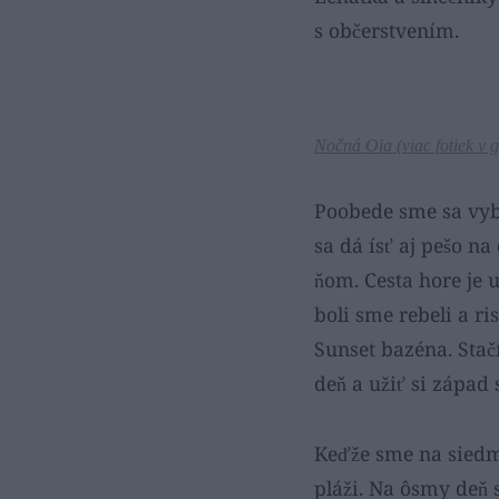
s občerstvením.
Nočná Oia (
viac fotiek v g
Poobede sme sa vybr
sa dá ísť aj pešo na
ňom. Cesta hore je 
boli sme rebeli a r
Sunset bazéna. Stač
deň a užiť si západ
Keďže sme na siedmy
pláži. Na ôsmy deň 