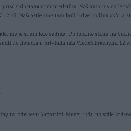
 prísť v dostatočnom predstihu. Náš autobus na leti
už 12:45. Našťastie sme tam boli o dve hodiny skôr a sti
alé, nie je si ani kde sadnúť. Po hodine státia na bráne
sadli do lietadla a privítala nás Viedeň krásnymi 12 s
y
lny na návštevu Santorini. Menej ľudí, no stále krásne