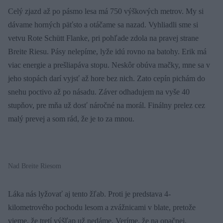
Celý zjazd až po pásmo lesa má 750 výškových metrov. My si
dávame horných päťsto a otáčame sa nazad. Vyhliadli sme si
vetvu Rote Schütt Flanke, pri pohľade zdola na pravej strane
Breite Riesu. Pásy nelepíme, lyže idú rovno na batohy. Erik má
viac energie a prešliapáva stopu. Neskôr obúva mačky, mne sa v
jeho stopách darí vyjsť až hore bez nich. Zato cepín pichám do
snehu poctivo až po násadu. Záver odhadujem na vyše 40
stupňov, pre mňa už dosť náročné na morál. Finálny prelez cez
malý prevej a som rád, že je to za mnou.
Nad Breite Riesom
Láka nás lyžovať aj tento žľab. Proti je predstava 4-
kilometrového pochodu lesom a zvážnicami v blate, pretože
vieme, že tretí výšľap už nedáme. Veríme, že na opačnej,