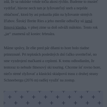
zdá, že sa rakúske vrtule točia akosi rýchlo. Budeme to musieť
vydržať, hlavne nech tam je lyžovateľný sneh a nepríde
oblačnosť, ktorá by asi pokazila plán na lyžovanie strmých
žľabov. Široký Breite Ries a jeho menšie odbočky sú
jarná
firnová klasika
, v plnej zime sa doň odváži málokto. Tento rok
„jar“ znamená už koniec februára.
Máme správy, že ešte pred pár dňami to hore bolo riadne
primrznuté. Pri teplotách posledných dní ťažko uveriteľné, no
sme vyzdrojení mačkami a cepínmi. K tomu odhodlaním, že
tentoraz to nebude fitnesový ski touring. Chceme ísť rovno hore,
niečo strmé zlyžovať a klasickú skialpovú trasu z druhej strany
Schneebergu (2076 m) radšej využiť na zostup.