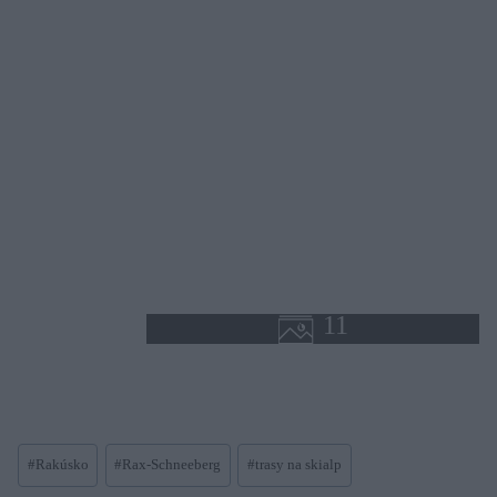
Post
#
Rakúsko
#
Rax-Schneeberg
#
trasy na skialp
Tags: