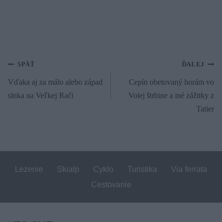
Navigácia
SPÄŤ
ĎALEJ
Vďaka aj za málo alebo západ
Cepín obetovaný horám vo
v
slnka na Veľkej Rači
Volej štrbine a iné zážitky z
článku
Tatier
Lezenie
Skialp
Cyklo
Turistika
Via ferrata
Cestovanie