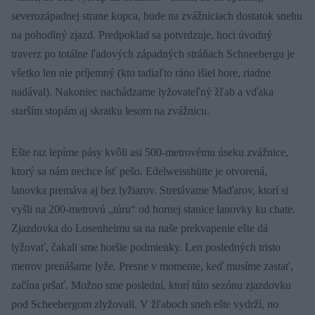
severozápadnej strane kopca, bude na zvážniciach dostatok snehu
na pohodlný zjazd. Predpoklad sa potvrdzuje, hoci úvodný
traverz po totálne ľadových západných stráňach Schneebergu je
všetko len nie príjemný (kto tadiaľto ráno išiel hore, riadne
nadával). Nakoniec nachádzame lyžovateľný žľab a vďaka
starším stopám aj skratku lesom na zvážnicu.
Ešte raz lepíme pásy kvôli asi 500-metrovému úseku zvážnice,
ktorý sa nám nechce ísť pešo. Edelweisshütte je otvorená,
lanovka premáva aj bez lyžiarov. Stretávame Maďarov, ktorí si
vyšli na 200-metrovú „túru“ od hornej stanice lanovky ku chate.
Zjazdovka do Losenheimu sa na naše prekvapenie ešte dá
lyžovať, čakali sme horšie podmienky. Len posledných tristo
metrov prenášame lyže. Presne v momente, keď musíme zastať,
začína pršať. Možno sme poslední, ktorí túto sezónu zjazdovku
pod Scheebergom zlyžovali. V žľaboch sneh ešte vydrží, no