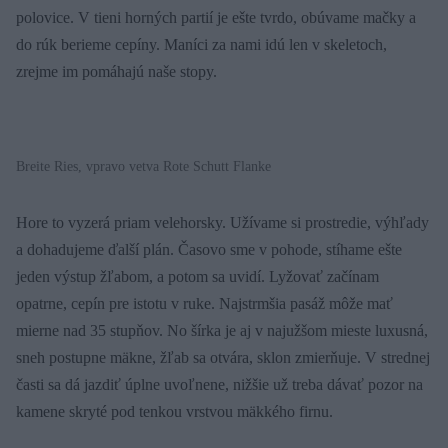
polovice. V tieni horných partií je ešte tvrdo, obúvame mačky a
do rúk berieme cepíny. Maníci za nami idú len v skeletoch,
zrejme im pomáhajú naše stopy.
Breite Ries, vpravo vetva Rote Schutt Flanke
Hore to vyzerá priam velehorsky. Užívame si prostredie, výhľady
a dohadujeme ďalší plán. Časovo sme v pohode, stíhame ešte
jeden výstup žľabom, a potom sa uvidí. Lyžovať začínam
opatrne, cepín pre istotu v ruke. Najstrmšia pasáž môže mať
mierne nad 35 stupňov. No šírka je aj v najužšom mieste luxusná,
sneh postupne mäkne, žľab sa otvára, sklon zmierňuje. V strednej
časti sa dá jazdiť úplne uvoľnene, nižšie už treba dávať pozor na
kamene skryté pod tenkou vrstvou mäkkého firnu.