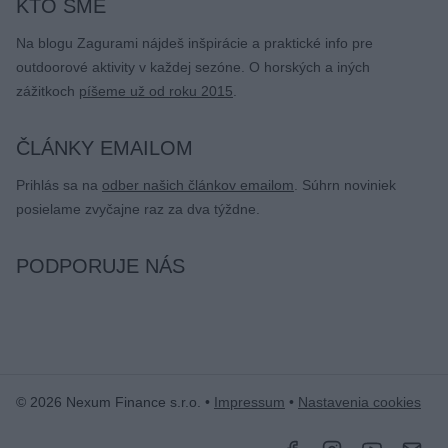
KTO SME
Na blogu Zagurami nájdeš inšpirácie a praktické info pre
outdoorové aktivity v každej sezóne. O horských a iných
zážitkoch
píšeme už od roku 2015
.
ČLÁNKY EMAILOM
Prihlás sa na
odber našich článkov emailom
. Súhrn noviniek
posielame zvyčajne raz za dva týždne.
PODPORUJE NÁS
© 2026 Nexum Finance s.r.o. •
Impressum
•
Nastavenia cookies