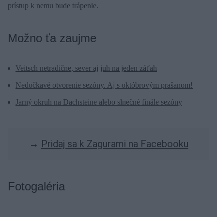
prístup k nemu bude trápenie.
Možno ťa zaujme
Veitsch netradične, sever aj juh na jeden záťah
Nedočkavé otvorenie sezóny. Aj s októbrovým prašanom!
Jarný okruh na Dachsteine alebo slnečné finále sezóny
→
Pridaj sa k Zagurami na Facebooku
Fotogaléria