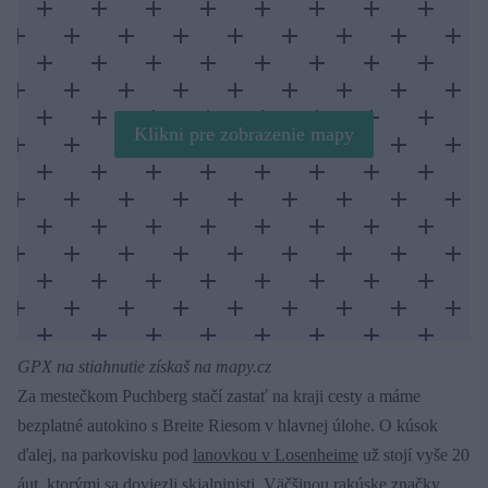
Klikni pre zobrazenie mapy
GPX na stiahnutie získaš na mapy.cz
Za mestečkom Puchberg stačí zastať na kraji cesty a máme
bezplatné autokino s Breite Riesom v hlavnej úlohe. O kúsok
ďalej, na parkovisku pod
lanovkou v Losenheime
už stojí vyše 20
áut, ktorými sa doviezli skialpinisti. Väčšinou rakúske značky,