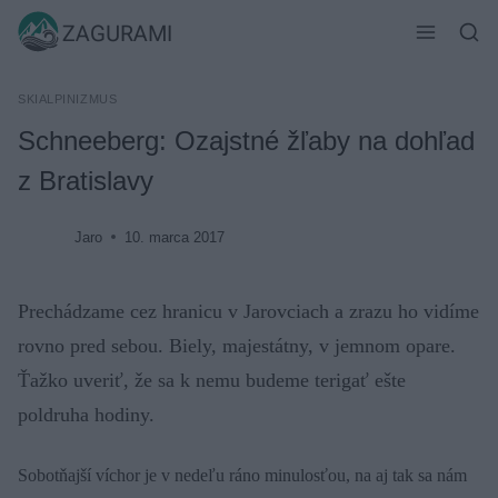
Skip
ZAGURAMI
to
content
SKIALPINIZMUS
Schneeberg: Ozajstné žľaby na dohľad
z Bratislavy
Jaro
10. marca 2017
Prechádzame cez hranicu v Jarovciach a zrazu ho vidíme
rovno pred sebou. Biely, majestátny, v jemnom opare.
Ťažko uveriť, že sa k nemu budeme terigať ešte
poldruha hodiny.
Sobotňajší víchor je v nedeľu ráno minulosťou, na aj tak sa nám