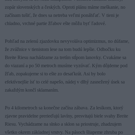
zopár slovenských a českých. Oproti plánu máme meškanie, no
začínam tušiť, že dnes sa netreba veľmi ponáhľať. V tieni je
chladno, vrchné partie žľabov ešte môžu byť ľadové.
Pohľad na zelenú zjazdovku nevyvoláva optimizmus, no dúfame,
že zvážnice v tienistom lese na tom budú lepšie. Odbočku ku
Breite Riesu nachádzame za tretím stĺpom lanovky. Cvakáme sa
do viazaní a po 50 metroch musíme vyzúvať. Kým dôjdeme pod
žľab, zopakujeme si to ešte zo desaťkrát. Asi by bolo
efektívnejšie ísť to celé napešo, nádej v dlhý zasnežený úsek sa
zakaždým končí sklamaním.
Po 4 kilometroch sa konečne začína zábava. Za lesíkom, ktorý
zjavne pravidelne prerieďujú lavíny, presvitajú biele svahy Breite
Riesu. Vychádzame na slnko a sklon sa priostruje, zhadzujem
všetko okrem základnej vrstvy. Na pásoch šliapeme zhruba po