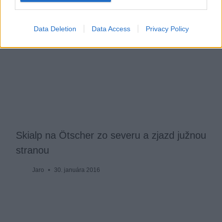
Data Deletion
Data Access
Privacy Policy
Skialp na Ötscher zo severu a zjazd južnou
stranou
Jaro
30. januára 2016