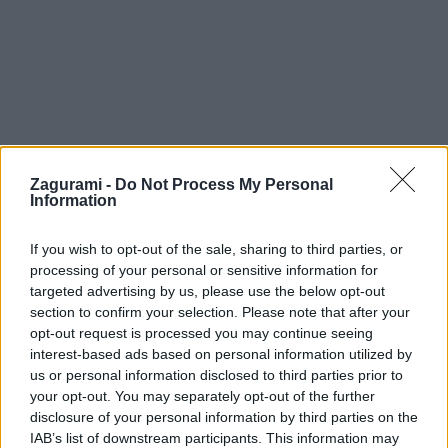
Zagurami -
Do Not Process My Personal
Information
If you wish to opt-out of the sale, sharing to third parties, or
processing of your personal or sensitive information for
targeted advertising by us, please use the below opt-out
section to confirm your selection. Please note that after your
Ski touring na Schneeberg cez
opt-out request is processed you may continue seeing
interest-based ads based on personal information utilized by
Wurzengraben
us or personal information disclosed to third parties prior to
your opt-out. You may separately opt-out of the further
Jaro
11. februára 2024
disclosure of your personal information by third parties on the
IAB’s list of downstream participants. This information may