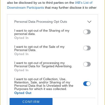
also be disclosed by us to third parties on the
IAB’s List of
Downstream Participants
that may further disclose it to other
third parties.
Personal Data Processing Opt Outs
I want to opt-out of the Sharing of my
personal data.
Opted In
I want to opt-out of the Sale of my
Personal Data.
Opted In
I want to opt-out of processing my
Personal Data for Targeted Advertising.
Opted In
Ako začať so skialpom 3: Tipy na túry pre
začiatočníkov
I want to opt-out of Collection, Use,
Retention, Sale, and/or Sharing of my
Personal Data that Is Unrelated with the
Jaro
6. decembra 2022
Purposes for which it was collected.
Opted Out
CONFIRM