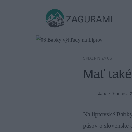
Skip
to
ZAGURAMI
content
SKIALPINIZMUS
Mať tak
Jaro
9. marca 
Na liptovské Babky 
pásov o slovenské a