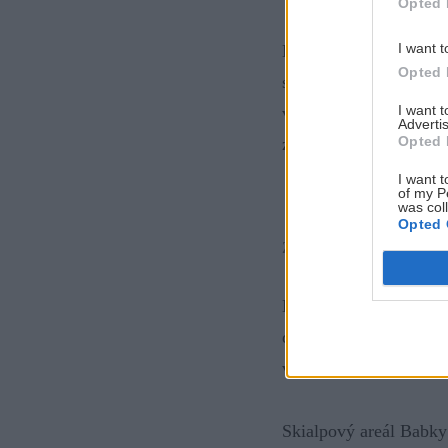
Opted 
I want t
Na vrchole fučí, na zh
Opted 
som si ju vyhliadol p
I want 
výstupovým chodníkom.
Advertis
Opted 
zvážnici. Jej šírka pos
I want t
of my P
was col
Opted 
Z Babiek hrebeň pokraču
Naspäť pri aute som t
dohodnuté stretko pre
využitého dňa, takto to
Skialpový areál Babky