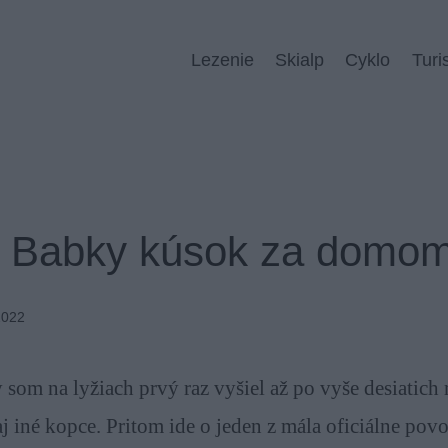
Lezenie
Skialp
Cyklo
Turi
é Babky kúsok za domo
2022
som na lyžiach prvý raz vyšiel až po vyše desiatich
j iné kopce. Pritom ide o jeden z mála oficiálne pov