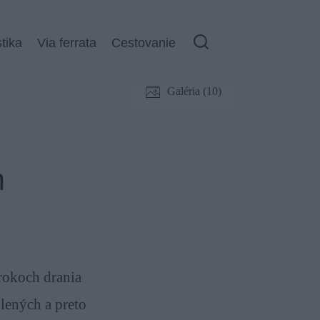
stika
Via ferrata
Cestovanie
Galéria (10)
m
 rokoch drania
olených a preto