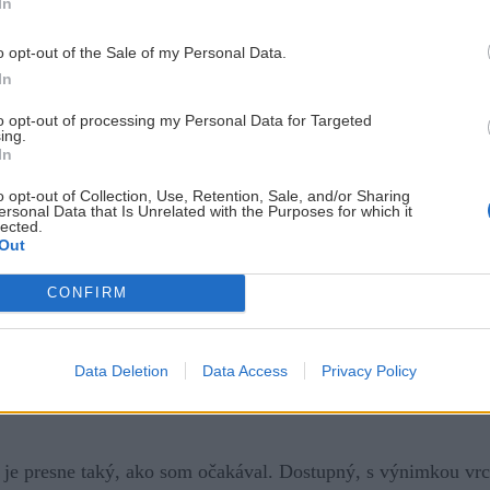
In
o opt-out of the Sale of my Personal Data.
adzovanie pásov sa skrývam do závetria za stromami. Zjazdov
In
ri výšľape – z vrcholu najskôr pomedzi stromčeky a potom cez
to opt-out of processing my Personal Data for Targeted
 Fajn lyžovačka. Druhá polovica zjazdu z Babiek je žiaľ už l
ing.
In
tačuje aj na krátke oblúky, no treba dávať pozor na protiidúcic
o opt-out of Collection, Use, Retention, Sale, and/or Sharing
ersonal Data that Is Unrelated with the Purposes for which it
lected.
Out
je smerom na Roháče (
viac fotiek v galérii
)
CONFIRM
akmer na minútu presne po dvoch hodinách od štartu. S malý
d aquaparkom. Bez ranných kilometrov na bežkách by som asi
Data Deletion
Data Access
Privacy Policy
 bolo akurát.
 je presne taký, ako som očakával. Dostupný, s výnimkou vr