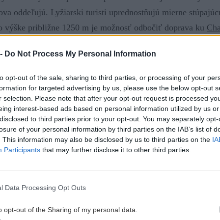
ova oddeľujú. Lyžiarski turisti uprednostňujú mierne stúpajú
 výške približne 1250 m je možnosť odbočiť doprava ku
Cha
o a zbesilo. Najkratšou cestou na vrchol.
 -
Do Not Process My Personal Information
to opt-out of the sale, sharing to third parties, or processing of your per
formation for targeted advertising by us, please use the below opt-out s
i bralá (
viac fotiek v galérii
)
r selection. Please note that after your opt-out request is processed y
eing interest-based ads based on personal information utilized by us or
disclosed to third parties prior to your opt-out. You may separately opt-
ových metrov výstupová trasa vedie po juhovýchodne orient
losure of your personal information by third parties on the IAB’s list of
brá lyžovačka, tentoraz by ju kazil vetrom ubitý, škrupinoi
. This information may also be disclosed by us to third parties on the
IA
Participants
that may further disclose it to other third parties.
 sa nachádza lyžovateľné rúbanisko pokryté príjemnejším mat
ké zjazdy, najdlhšie línie tu majú do tristo výškových metrov
l Data Processing Opt Outs
rnejších partiách hrebeňa pod Ostrou (1764 m). Dnes sa ich 
o opt-out of the Sharing of my personal data.