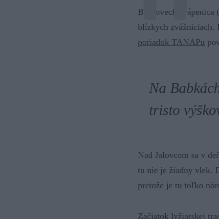
Bobrovecká vápenica (
blízkych zvážniciach.
poriadok TANAPu
pov
Na Babkách 
tristo výšk
Nad Jalovcom sa v deň
tu nie je žiadny vlek.
pretože je tu toľko ná
Začiatok lyžiarskej tr