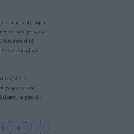
len trochu malý kopec.
metrov na Liptov, ma
V lete som si už
nie sa s lokalitou
na bežkách v
dnes športu dosť.
ybehnem na pásoch.