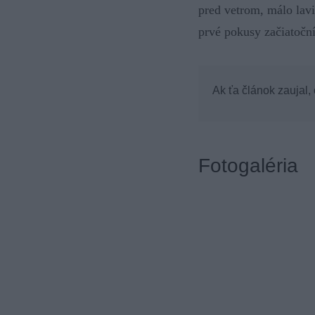
pred vetrom, málo lav
prvé pokusy začiatoč
Ak ťa článok zaujal,
Fotogaléria