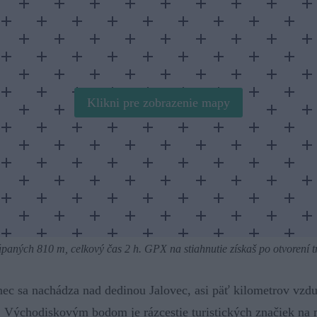
Klikni pre zobrazenie mapy
úpaných 810 m, celkový čas 2 h. GPX na stiahnutie získaš po otvorení 
nec sa nachádza nad dedinou Jalovec, asi päť kilometrov vzd
 Východiskovým bodom je rázcestie turistických značiek na