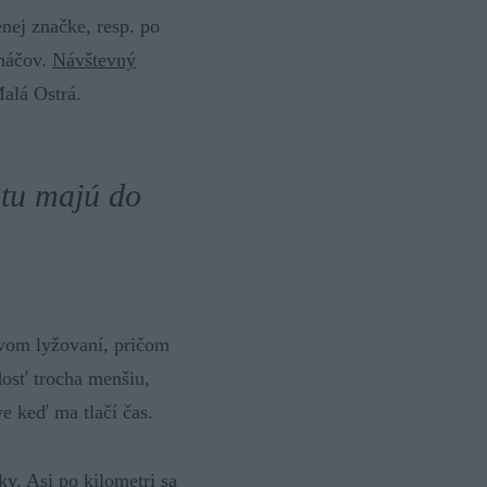
nej značke, resp. po
oháčov.
Návštevný
alá Ostrá.
 tu majú do
ovom lyžovaní, pričom
dosť trocha menšiu,
e keď ma tlačí čas.
ky. Asi po kilometri sa