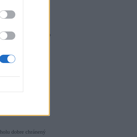
ú líniu volím tak ako
 rúbanisko nad
en triviálny presun po
h.
m meškaním stíham aj
 mal pocit nie celkom
cholu dobre chránený