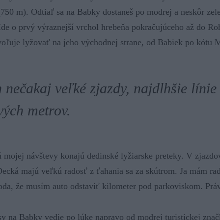
750 m). Odtiaľ sa na Babky dostaneš po modrej a neskôr zele
 Ide o prvý výraznejší vrchol hrebeňa pokračujúceho až do R
oľuje lyžovať na jeho východnej strane, od Babiek po kótu M
nečakaj veľké zjazdy, najdlhšie línie
ových metrov.
 mojej návštevy konajú dedinské lyžiarske preteky. V zjazd
 Decká majú veľkú radosť z ťahania sa za skútrom. Ja mám ra
roda, že musím auto odstaviť kilometer pod parkoviskom. Práv
asy na Babky vedie po lúke napravo od modrej turistickej znač