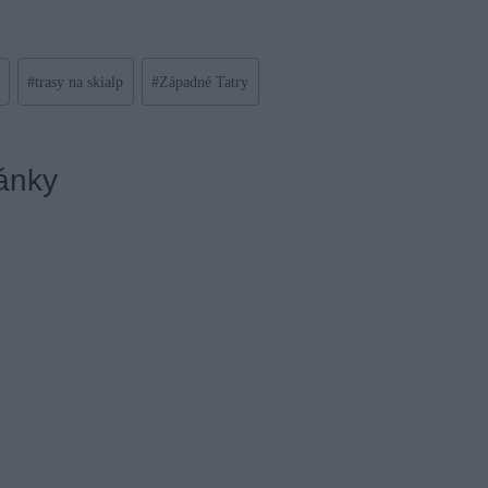
#
trasy na skialp
#
Západné Tatry
ánky