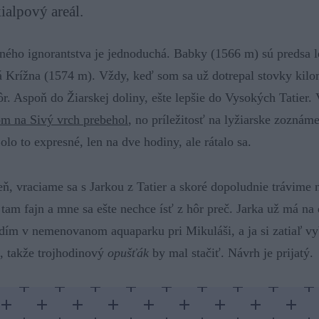
ialpový areál.
dného ignorantstva je jednoduchá. Babky (1566 m) sú predsa 
á Krížna (1574 m). Vždy, keď som sa už dotrepal stovky kilo
ôr. Aspoň do Žiarskej doliny, ešte lepšie do Vysokých Tatier. 
m na Sivý vrch prebehol
, no príležitosť na lyžiarske zoznáme
olo to expresné, len na dve hodiny, ale rátalo sa.
ň, vraciame sa s Jarkou z Tatier a skoré dopoludnie trávime 
tam fajn a mne sa ešte nechce ísť z hôr preč. Jarka už má na 
dím v nemenovanom aquaparku pri Mikuláši, a ja si zatiaľ v
o, takže trojhodinový
opušťák
by mal stačiť. Návrh je prijatý.