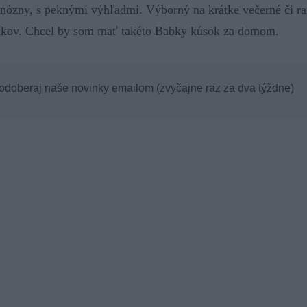
inózny, s peknými výhľadmi. Výborný na krátke večerné či ran
níkov. Chcel by som mať takéto Babky kúsok za domom.
 odoberaj naše novinky emailom (zvyčajne raz za dva týždne)