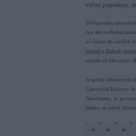
veľmi populárny sk
Príčina tohto trestuho
Asi ako veľkofatransk
to ťahalo do väčších h
hrebeň z Babiek smero
nastala až túto zimu. B
Je pekný februárový de
Liptovskej Kokave. Je 
Navrhujem, že ju vysa
Babky sú odtiaľ blízk