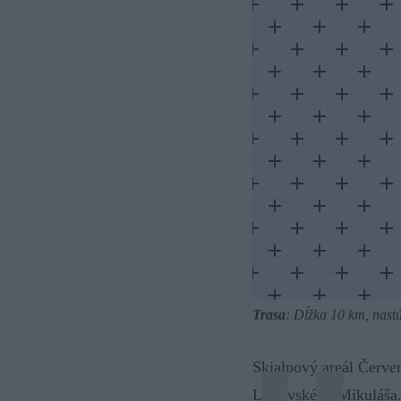
Trasa
: Dĺžka 10 km, nast
Skialpový areál Červe
Liptovského Mikuláša.