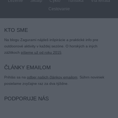
Lezenie
Skialp
Cyklo
Turistika
Via ferrata
Cestovanie
KTO SME
Na blogu Zagurami nájdeš inšpirácie a praktické info pre
outdoorové aktivity v každej sezóne. O horských a iných
zážitkoch
píšeme už od roku 2015
.
ČLÁNKY EMAILOM
Prihlás sa na
odber našich článkov emailom
. Súhrn noviniek
posielame zvyčajne raz za dva týždne.
PODPORUJE NÁS