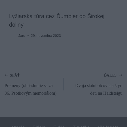
Lyžiarska túra cez Ďumbier do Širokej
doliny
Jaro
29. novembra 2023
Navigácia
SPÄŤ
ĎALEJ
Premeny (ohliadnutie sa za
Dvaja statní otcovia a štyri
v
36. Psotkovým memoriálom)
deti na Haidsteigu
článku