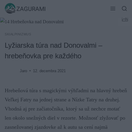
Skip
ZAGURAMI
to
content
SKIALPINIZMUS
Lyžiarska túra nad Donovalmi –
hrebeňovka pre každého
Jaro
12. decembra 2021
Hrebeňová túra s magickými výhľadmi na hlavný hrebeň
Veľkej Fatry na jednej strane a Nízke Tatry na druhej.
Vhodná aj pre začiatočníka, ktorý sa už nechce motať
len okolo snežných diel v rezorte. Možnosť zlyžovať po
zasnežovanej zjazdovke až k autu sa cení najmä