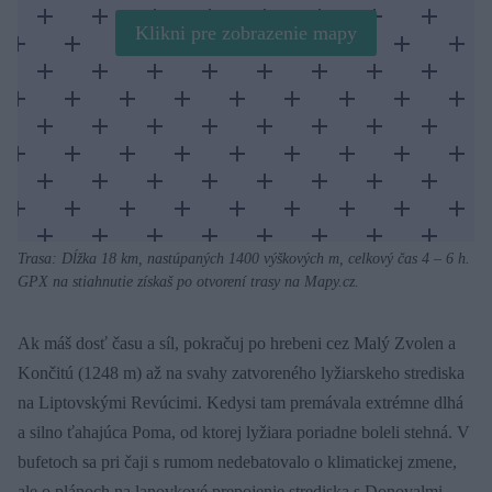
Klikni pre zobrazenie mapy
Trasa: Dĺžka 18 km, nastúpaných 1400 výškových m, celkový čas 4 – 6 h.
GPX na stiahnutie získaš po otvorení trasy na Mapy.cz.
Ak máš dosť času a síl, pokračuj po hrebeni cez Malý Zvolen a
Končitú (1248 m) až na svahy zatvoreného lyžiarskeho strediska
na Liptovskými Revúcimi. Kedysi tam premávala extrémne dlhá
a silno ťahajúca Poma, od ktorej lyžiara poriadne boleli stehná. V
bufetoch sa pri čaji s rumom nedebatovalo o klimatickej zmene,
ale o plánoch na lanovkové prepojenie strediska s Donovalmi…