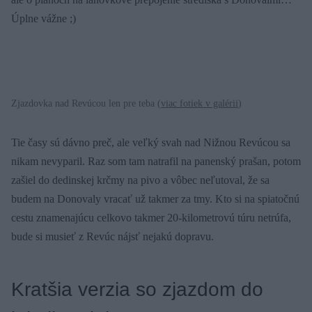
Úplne vážne ;)
Zjazdovka nad Revúcou len pre teba (
viac fotiek v galérii
)
Tie časy sú dávno preč, ale veľký svah nad Nižnou Revúcou sa
nikam nevyparil. Raz som tam natrafil na panenský prašan, potom
zašiel do dedinskej krčmy na pivo a vôbec neľutoval, že sa
budem na Donovaly vracať už takmer za tmy. Kto si na spiatočnú
cestu znamenajúcu celkovo takmer 20-kilometrovú túru netrúfa,
bude si musieť z Revúc nájsť nejakú dopravu.
Kratšia verzia so zjazdom do