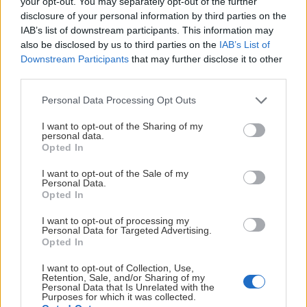
your opt-out. You may separately opt-out of the further
disclosure of your personal information by third parties on the
Jaro
4. marca 2018
IAB’s list of downstream participants. This information may
also be disclosed by us to third parties on the
IAB’s List of
Downstream Participants
that may further disclose it to other
third parties.
Personal Data Processing Opt Outs
I want to opt-out of the Sharing of my
personal data.
Opted In
I want to opt-out of the Sale of my
Personal Data.
Opted In
I want to opt-out of processing my
Personal Data for Targeted Advertising.
Opted In
Predvianočný Chopok a Žiarska. Konečne
I want to opt-out of Collection, Use,
Retention, Sale, and/or Sharing of my
na lyžiach
Personal Data that Is Unrelated with the
Purposes for which it was collected.
Jaro
22. decembra 2015