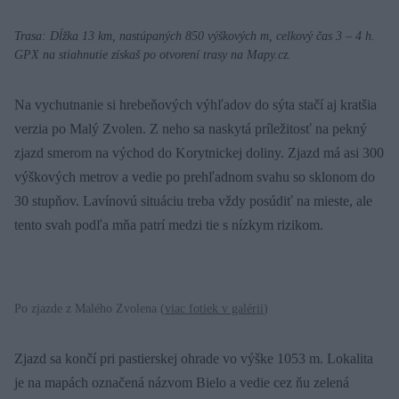
Trasa: Dĺžka 13 km, nastúpaných 850 výškových m, celkový čas 3 – 4 h.
GPX na stiahnutie získaš po otvorení trasy na Mapy.cz.
Na vychutnanie si hrebeňových výhľadov do sýta stačí aj kratšia
verzia po Malý Zvolen. Z neho sa naskytá príležitosť na pekný
zjazd smerom na východ do Korytnickej doliny. Zjazd má asi 300
výškových metrov a vedie po prehľadnom svahu so sklonom do
30 stupňov. Lavínovú situáciu treba vždy posúdiť na mieste, ale
tento svah podľa mňa patrí medzi tie s nízkym rizikom.
Po zjazde z Malého Zvolena (
viac fotiek v galérii
)
Zjazd sa končí pri pastierskej ohrade vo výške 1053 m. Lokalita
je na mapách označená názvom Bielo a vedie cez ňu zelená