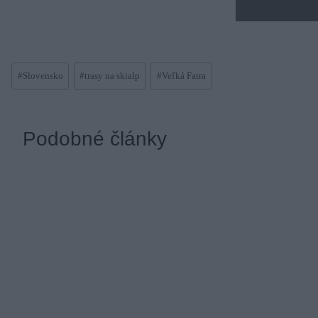
Post
#
Slovensko
#
trasy na skialp
#
Veľká Fatra
Tags:
Podobné články