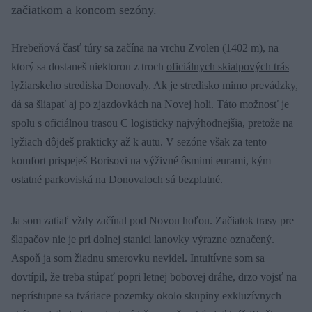
začiatkom a koncom sezóny.
Hrebeňová časť túry sa začína na vrchu Zvolen (1402 m), na
ktorý sa dostaneš niektorou z troch
oficiálnych skialpových trás
lyžiarskeho strediska Donovaly. Ak je stredisko mimo prevádzky,
dá sa šliapať aj po zjazdovkách na Novej holi. Táto možnosť je
spolu s oficiálnou trasou C logisticky najvýhodnejšia, pretože na
lyžiach dôjdeš prakticky až k autu. V sezóne však za tento
komfort prispeješ Borisovi na výživné ôsmimi eurami, kým
ostatné parkoviská na Donovaloch sú bezplatné.
Ja som zatiaľ vždy začínal pod Novou hoľou. Začiatok trasy pre
šlapačov nie je pri dolnej stanici lanovky výrazne označený.
Aspoň ja som žiadnu smerovku nevidel. Intuitívne som sa
dovtípil, že treba stúpať popri letnej bobovej dráhe, drzo vojsť na
neprístupne sa tváriace pozemky okolo skupiny exkluzívnych