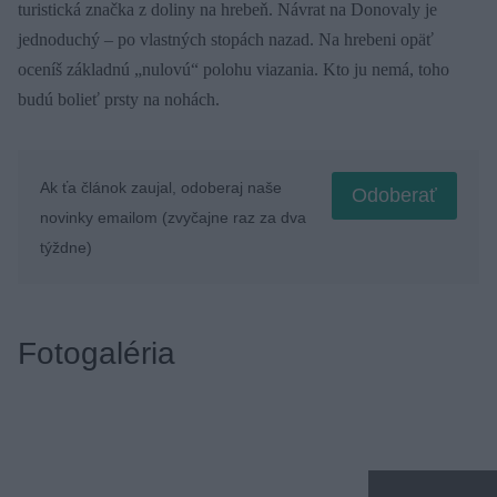
turistická značka z doliny na hrebeň. Návrat na Donovaly je
jednoduchý – po vlastných stopách nazad. Na hrebeni opäť
oceníš základnú „nulovú“ polohu viazania. Kto ju nemá, toho
budú bolieť prsty na nohách.
Ak ťa článok zaujal, odoberaj naše
Odoberať
novinky emailom (zvyčajne raz za dva
týždne)
Fotogaléria