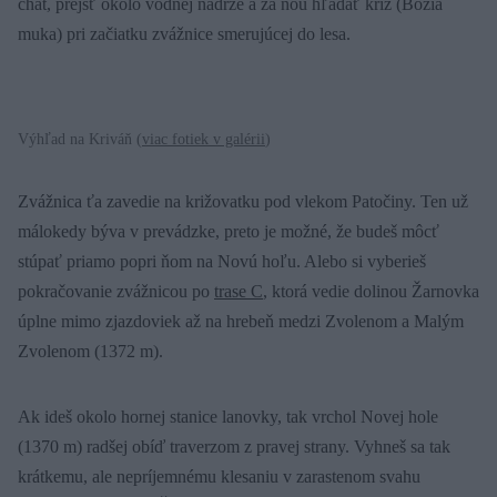
chát, prejsť okolo vodnej nádrže a za ňou hľadať kríž (Božia
muka) pri začiatku zvážnice smerujúcej do lesa.
Výhľad na Kriváň (
viac fotiek v galérii
)
Zvážnica ťa zavedie na križovatku pod vlekom Patočiny. Ten už
málokedy býva v prevádzke, preto je možné, že budeš môcť
stúpať priamo popri ňom na Novú hoľu. Alebo si vyberieš
pokračovanie zvážnicou po
trase C
, ktorá vedie dolinou Žarnovka
úplne mimo zjazdoviek až na hrebeň medzi Zvolenom a Malým
Zvolenom (1372 m).
Ak ideš okolo hornej stanice lanovky, tak vrchol Novej hole
(1370 m) radšej obíď traverzom z pravej strany. Vyhneš sa tak
krátkemu, ale nepríjemnému klesaniu v zarastenom svahu