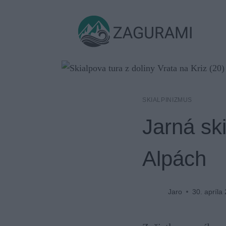
Skip
to
ZAGURAMI
content
SKIALPINIZMUS
Jarná sk
Alpách
Jaro
30. apríla