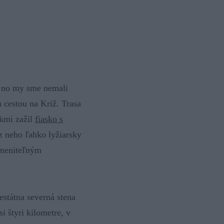
, no my sme nemali
 cestou na Križ. Trasa
okmi zažil
fiasko s
 z neho ľahko lyžiarsky
ameniteľným
státna severná stena
i štyri kilometre, v