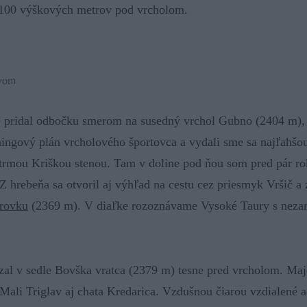
100 výškových metrov pod vrcholom.
avom
e pridal odbočku smerom na susedný vrchol Gubno (2404 m)
ingový plán vrcholového športovca a vydali sme sa najľahšou
strmou Kriškou stenou. Tam v doline pod ňou som pred pár r
 Z hrebeňa sa otvoril aj výhľad na cestu cez priesmyk Vršič a
trovku
(2369 m). V diaľke rozoznávame Vysoké Taury s nez
zal v sedle Bovška vratca (2379 m) tesne pred vrcholom. Maje
 Mali Triglav aj chata Kredarica. Vzdušnou čiarou vzdialené as