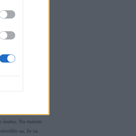
turistickým chodníkom
rudko stočil na sever,
 Stenarska vratca.
h, na ktorom v sklone
val mačky. Kto nemal
oprava. Jej široké
eho úseku. Na malom
tvrdilo sa, že sa