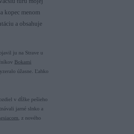
väčšiu túru mojej
 na kopec menom
táciu a obsahuje
javil ju na Strave u
očníkov
Bokami
yzeralo úžasne. Ľahko
zdiel v dĺžke pešieho
tnávali jarné slnko a
 mesiacom
, z nového