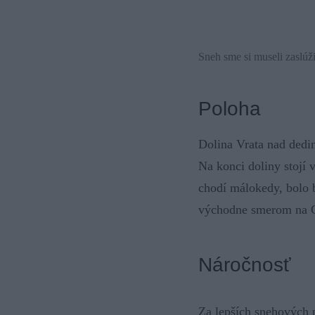
Sneh sme si museli zaslúž
Poloha
Dolina Vrata nad dedi
Na konci doliny stojí 
chodí málokedy, bolo b
východne smerom na C
Náročnosť
Za lepších snehových p