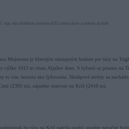
iť viac ako hodinou nosenia lyží cestou hore a potom aj dole
nou Mojstrana je hlavným nástupným bodom pre túry na Trigla
vo výške 1015 m chata Aljažev dom. S lyžami sa priamo na Tri
y to viac lezenia ako lyžovania. Skialpové terény sa nachád
mir (2393 m), západne smerom na Križ (2410 m).
odmienok by túra na Križ patrila medzi stredne náročné fyzi