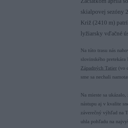
Začiatkom apríla so
skialpovej sezóny 
Križ (2410 m) patr
lyžiarsky vďačné ú
Na túto trasu nás naho
slovinského pretekára
Západných Tatier
(vo 
sme sa nechali namota
Na mieste sa ukázalo,
nástupu aj v kvalite s
záverečný výhľad na 
uhla pohľadu na najvyš