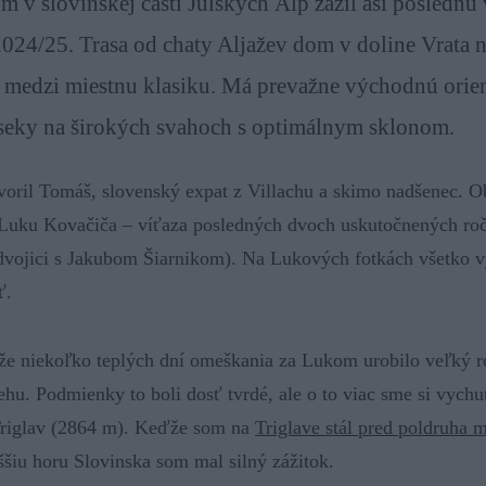
m v slovinskej časti Júlskych Álp zažil asi poslednú 
2024/25. Trasa od chaty Aljažev dom v doline Vrata
í medzi miestnu klasiku. Má prevažne východnú orien
seky na širokých svahoch s optimálnym sklonom.
voril Tomáš, slovenský expat z Villachu a skimo nadšenec. Ob
 Luku Kovačiča – víťaza posledných dvoch uskutočnených r
dvojici s Jakubom Šiarnikom). Na Lukových fotkách všetko v
ť.
 že niekoľko teplých dní omeškania za Lukom urobilo veľký ro
nehu. Podmienky to boli dosť tvrdé, ale o to viac sme si vychu
Triglav (2864 m). Keďže som na
Triglave stál pred poldruha
šiu horu Slovinska som mal silný zážitok.