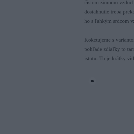
čistom zimnom vzduchu 
dosiahnutie treba prek
ho s ľahkým srdcom v
Koketujeme s varianto
pohľade zdiaľky to ta
istotu. Tu je krátky vi
|