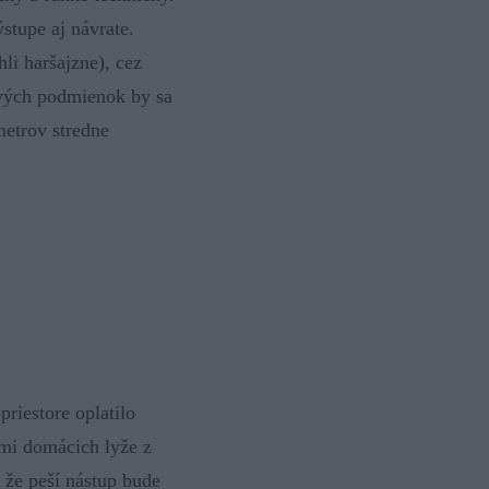
ýstupe aj návrate.
i haršajzne), cez
ových podmienok by sa
metrov stredne
riestore oplatilo
ami domácich lyže z
, že peší nástup bude