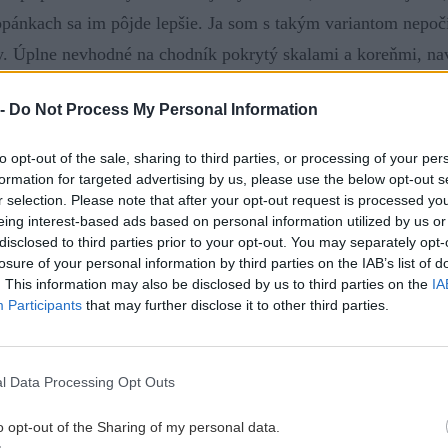
topánkach sa im pôjde lepšie. Ja som s takým variantom nepoč
y. Úplne nevhodné na chodník pokrytý skalami a koreňmi, n
údil som, že lepšie sa mi pôjde v lyžiarkach.
 -
Do Not Process My Personal Information
to opt-out of the sale, sharing to third parties, or processing of your per
užil haršajzne. Kto nemal, nadával a
formation for targeted advertising by us, please use the below opt-out s
r selection. Please note that after your opt-out request is processed y
nemal ani tie, tak len nadával.
eing interest-based ads based on personal information utilized by us or
disclosed to third parties prior to your opt-out. You may separately opt-
losure of your personal information by third parties on the IAB’s list of
. This information may also be disclosed by us to third parties on the
IA
Participants
that may further disclose it to other third parties.
túpaných 1374 m, celkový čas 5:30 h. Klikni na náhľad mapy, ak chceš
.
l Data Processing Opt Outs
o opt-out of the Sharing of my personal data.
atilo postaviť sa na lyže, sme našli po odšliapaní asi troch k