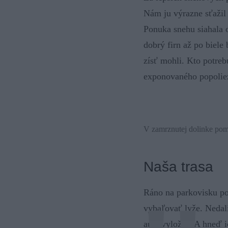
Nám ju výrazne sťažil s
Ponuka snehu siahala 
dobrý firn až po biel
zísť mohli. Kto potreb
exponovaného popoliez
V zamrznutej dolinke pom
Naša trasa
Ráno na parkovisku po
vybaľovať lyže. Nedal
auta vyložili. A hneď i