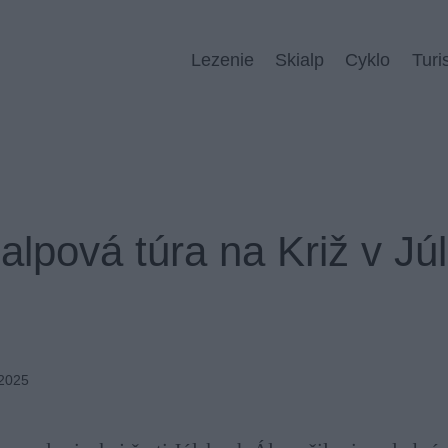
Lezenie
Skialp
Cyklo
Turi
ialpová túra na Križ v Jú
 2025