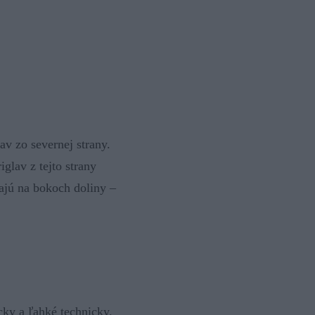
v zo severnej strany.
glav z tejto strany
zajú na bokoch doliny –
cky a ľahké technicky.