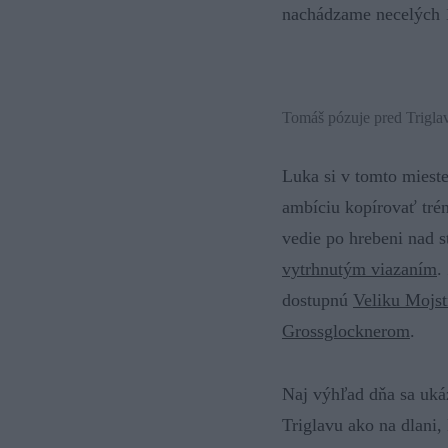
nachádzame necelých 
Tomáš pózuje pred Trigl
Luka si v tomto miest
ambíciu kopírovať trén
vedie po hrebeni nad 
vytrhnutým viazaním
.
dostupnú
Veliku Mojs
Grossglocknerom
.
Naj výhľad dňa sa uká
Triglavu ako na dlani,