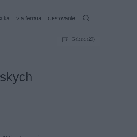
stika
Via ferrata
Cestovanie
Galéria (29)
lskych