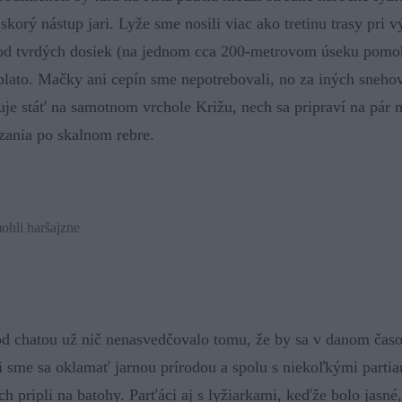
korý nástup jari. Lyže sme nosili viac ako tretinu trasy pri v
od tvrdých dosiek (na jednom cca 200-metrovom úseku pomohl
e blato. Mačky ani cepín sme nepotrebovali, no za iných sneh
uje stáť na samotnom vrchole Križu, nech sa pripraví na pár 
ania po skalnom rebre.
ohli haršajzne
d chatou už nič nenasvedčovalo tomu, že by sa v danom časop
i sme sa oklamať jarnou prírodou a spolu s niekoľkými parti
ch pripli na batohy. Parťáci aj s lyžiarkami, keďže bolo jasné