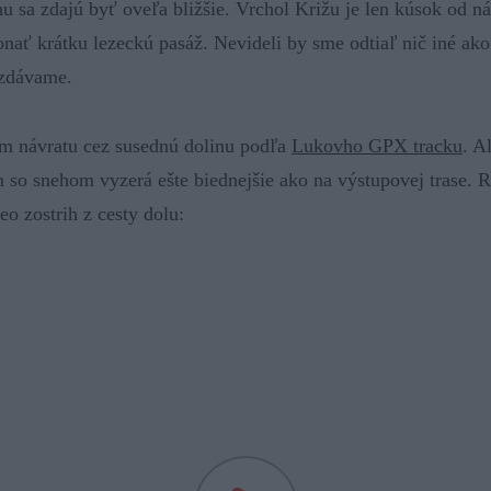
sa zdajú byť oveľa bližšie. Vrchol Križu je len kúsok od ná
onať krátku lezeckú pasáž. Nevideli by sme odtiaľ nič iné ako
zdávame.
m návratu cez susednú dolinu podľa
Lukovho GPX tracku
. A
m so snehom vyzerá ešte biednejšie ako na výstupovej trase. 
deo zostrih z cesty dolu: