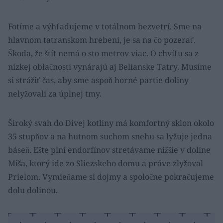
Fotíme a výhľadujeme v totálnom bezvetrí. Sme na
hlavnom tatranskom hrebeni, je sa na čo pozerať.
Škoda, že štít nemá o sto metrov viac. O chvíľu sa z
nízkej oblačnosti vynárajú aj Belianske Tatry. Musíme
si strážiť čas, aby sme aspoň horné partie doliny
nelyžovali za úplnej tmy.
Široký svah do Divej kotliny má komfortný sklon okolo
35 stupňov a na hutnom suchom snehu sa lyžuje jedna
báseň. Ešte plní endorfínov stretávame nižšie v doline
Miša, ktorý ide zo Sliezskeho domu a práve zlyžoval
Prielom. Vymieňame si dojmy a spoločne pokračujeme
dolu dolinou.