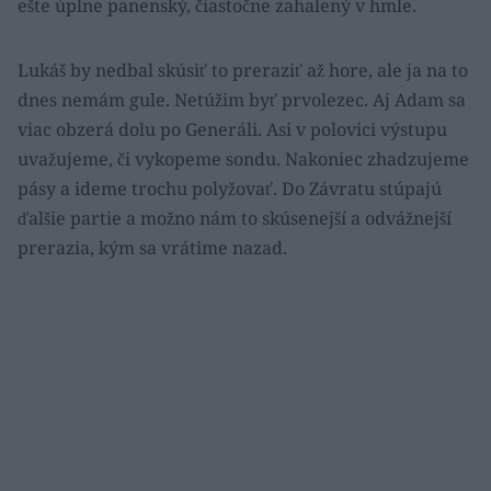
ešte úplne panenský, čiastočne zahalený v hmle.
Lukáš by nedbal skúsiť to preraziť až hore, ale ja na to
dnes nemám gule. Netúžim byť prvolezec. Aj Adam sa
viac obzerá dolu po Generáli. Asi v polovici výstupu
uvažujeme, či vykopeme sondu. Nakoniec zhadzujeme
pásy a ideme trochu polyžovať. Do Závratu stúpajú
ďalšie partie a možno nám to skúsenejší a odvážnejší
prerazia, kým sa vrátime nazad.