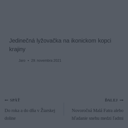
Jedinečná lyžovačka na ikonickom kopci
krajiny
Jaro
29. novembra 2021
Navigácia
SPÄŤ
ĎALEJ
Do roka a do dňa v Žiarskej
Novoročná Malá Fatra alebo
v
doline
hľadanie snehu medzi ľadmi
článku