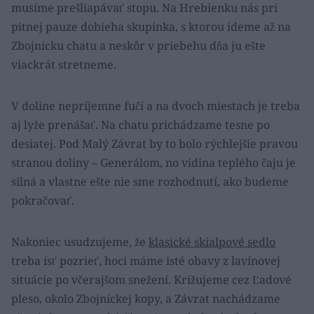
musíme prešliapávať stopu. Na Hrebienku nás pri
pitnej pauze dobieha skupinka, s ktorou ideme až na
Zbojnícku chatu a neskôr v priebehu dňa ju ešte
viackrát stretneme.
V doline nepríjemne fučí a na dvoch miestach je treba
aj lyže prenášať. Na chatu prichádzame tesne po
desiatej. Pod Malý Závrat by to bolo rýchlejšie pravou
stranou doliny – Generálom, no vidina teplého čaju je
silná a vlastne ešte nie sme rozhodnutí, ako budeme
pokračovať.
Nakoniec usudzujeme, že
klasické skialpové sedlo
treba ísť pozrieť, hoci máme isté obavy z lavínovej
situácie po včerajšom snežení. Križujeme cez Ľadové
pleso, okolo Zbojníckej kopy, a Závrat nachádzame