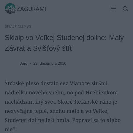
Skip
ZAGURAMI
to
content
SKIALPINIZMUS
Skialp vo Veľkej Studenej doline: Malý
Závrat a Svišťový štít
Jaro
29. decembra 2016
Štrbské pleso dostalo cez Vianoce slušnú
nádielku nového snehu, no pod Hrebienkom
nachádzam iný svet. Skoré štefanské ráno je
nezvyčajne teplé, snehu málo a vo Veľkej
Studenej doline leží hmla. Popraví sa to alebo
nie?