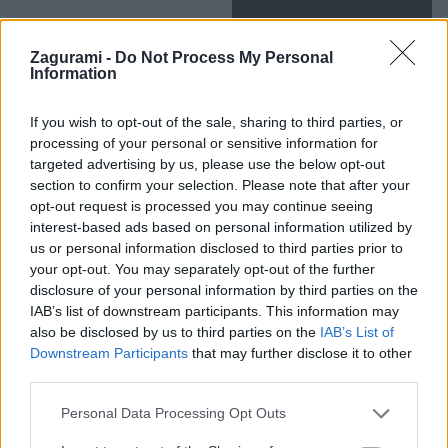
Zagurami -
Do Not Process My Personal
Information
If you wish to opt-out of the sale, sharing to third parties, or
processing of your personal or sensitive information for
targeted advertising by us, please use the below opt-out
section to confirm your selection. Please note that after your
Post
opt-out request is processed you may continue seeing
#
GPX/GPS
#
Slovensko
#
trasy na skialp
Tags:
interest-based ads based on personal information utilized by
us or personal information disclosed to third parties prior to
#
Veľká Studená dolina
#
Vysoké Tatry
your opt-out. You may separately opt-out of the further
disclosure of your personal information by third parties on the
IAB’s list of downstream participants. This information may
also be disclosed by us to third parties on the
IAB’s List of
Podobné články
Downstream Participants
that may further disclose it to other
third parties.
Personal Data Processing Opt Outs