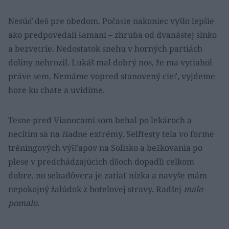
Nesúď deň pre obedom. Počasie nakoniec vyšlo lepšie
ako predpovedali šamani – zhruba od dvanástej slnko
a bezvetrie. Nedostatok snehu v horných partiách
doliny nehrozil. Lukáš mal dobrý nos, že ma vytiahol
práve sem. Nemáme vopred stanovený cieľ, vyjdeme
hore ku chate a uvidíme.
Tesne pred Vianocami som behal po lekároch a
necítim sa na žiadne extrémy. Selftesty tela vo forme
tréningových výšľapov na Solisko a bežkovania po
plese v predchádzajúcich dňoch dopadli celkom
dobre, no sebadôvera je zatiaľ nízka a navyše mám
nepokojný žalúdok z hotelovej stravy. Radšej
malo
pomalo
.