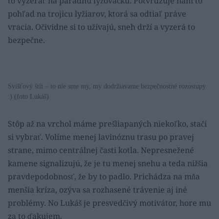
to vyzerať na parádnu lyžovačku. Potvrdzuje nám to
pohľad na trojicu lyžiarov, ktorá sa odtiaľ práve
vracia. Očividne si to užívajú, sneh drží a vyzerá to
bezpečne.
Svišťový štít – to nie sme my, my dodržiavame bezpečnostné rozostupy
:) (foto Lukáš)
Stôp až na vrchol máme prešliapaných niekoľko, stačí
si vybrať. Volíme menej lavinóznu trasu po pravej
strane, mimo centrálnej časti kotla. Nepresnežené
kamene signalizujú, že je tu menej snehu a teda nižšia
pravdepodobnosť, že by to padlo. Prichádza na mňa
menšia kríza, ozýva sa rozhasené trávenie aj iné
problémy. No Lukáš je presvedčivý motivátor, hore mu
za to ďakujem.