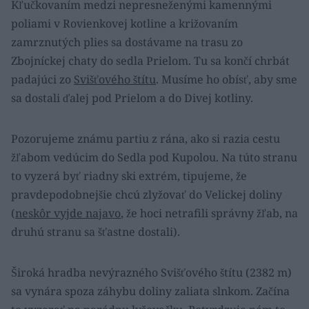
Kľučkovaním medzi nepresneženými kamennými
poliami v Rovienkovej kotline a križovaním
zamrznutých plies sa dostávame na trasu zo
Zbojníckej chaty do sedla Prielom. Tu sa končí chrbát
padajúci zo
Svišťového štítu
. Musíme ho obísť, aby sme
sa dostali ďalej pod Prielom a do Divej kotliny.
Pozorujeme známu partiu z rána, ako si razia cestu
žľabom vedúcim do Sedla pod Kupolou. Na túto stranu
to vyzerá byť riadny ski extrém, tipujeme, že
pravdepodobnejšie chcú zlyžovať do Velickej doliny
(
neskôr vyjde najavo
, že hoci netrafili správny žľab, na
druhú stranu sa šťastne dostali).
Široká hradba nevýrazného Svišťového štítu (2382 m)
sa vynára spoza záhybu doliny zaliata slnkom. Začína