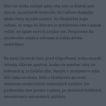
Ešte raz treba nalepiť pásy, aby sme sa dostali pod
Závrat, na začiatok Generálu. Na ľadové chodníky
okolo chaty sa nám nechce. Na Zbojníckej kope
vidíme, že stopa do Závratu je potiahnutá ešte o kúsok
vyššie, no úplne navrch zrejme nie. Prepíname do
zjazdového módu a užívame si ďalšiu dávku
endorfínov.
Na konci Generál šúsu, pred Húpačkami, treba nasadiť
čelovky. Hlavne opatrne, koska vie potrhať väzy na
kolenách aj za bieleho dňa. Navyše v protismere stále
idú ľudia na chatu. Dolu z Hrebienka po ceste
slalomom medzi húfmi sviatočných turistov. Na
parkovisku sme presne o piatej, po desiatich hodinách
intenzívnych tatranských zážitkov.