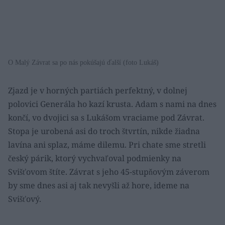
O Malý Závrat sa po nás pokúšajú ďalší (foto Lukáš)
Zjazd je v horných partiách perfektný, v dolnej
polovici Generála ho kazí krusta. Adam s nami na dnes
končí, vo dvojici sa s Lukášom vraciame pod Závrat.
Stopa je urobená asi do troch štvrtín, nikde žiadna
lavína ani splaz, máme dilemu. Pri chate sme stretli
český párik, ktorý vychvaľoval podmienky na
Svišťovom štíte. Závrat s jeho 45-stupňovým záverom
by sme dnes asi aj tak nevyšli až hore, ideme na
Svišťový.