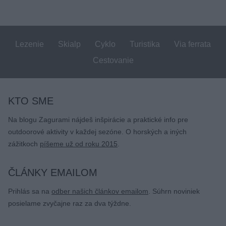
Lezenie
Skialp
Cyklo
Turistika
Via ferrata
Cestovanie
KTO SME
Na blogu Zagurami nájdeš inšpirácie a praktické info pre
outdoorové aktivity v každej sezóne. O horských a iných
zážitkoch
píšeme už od roku 2015
.
ČLÁNKY EMAILOM
Prihlás sa na
odber našich článkov emailom
. Súhrn noviniek
posielame zvyčajne raz za dva týždne.