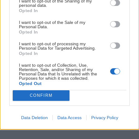
I want to opt-out of the Sharing of my
personal data.
Opted In
I want to opt-out of the Sale of my
Personal Data.
Opted In
I want to opt-out of processing my
Personal Data for Targeted Advertising.
Opted In
Tatranská Haute Route za jeden deň
I want to opt-out of Collection, Use,
Retention, Sale, and/or Sharing of my
Jaro
4. apríla 2018
Personal Data that Is Unrelated with the
Purposes for which it was collected.
Opted Out
CONFIRM
Data Deletion
Data Access
Privacy Policy