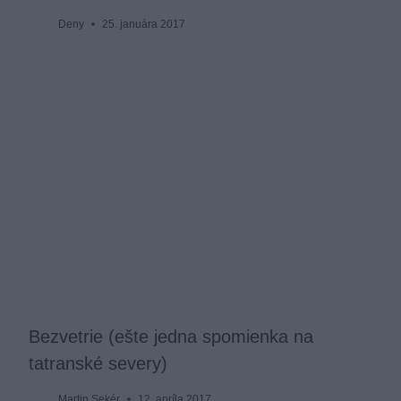
Deny
25. januára 2017
Bezvetrie (ešte jedna spomienka na
tatranské severy)
Martin Sekér
12. apríla 2017