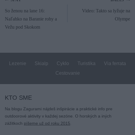
Navigácia
SPÄŤ
ĎALEJ
So ženou na lane 16:
Video: Takto sa lyžuje na
v
Naľahko na Baranie rohy a
Olympe
článku
Vežu pod Skokom
Lezenie
Skialp
Cyklo
Turistika
Via ferrata
Cestovanie
KTO SME
Na blogu Zagurami nájdeš inšpirácie a praktické info pre
outdoorové aktivity v každej sezóne. O horských a iných
zážitkoch
píšeme už od roku 2015
.