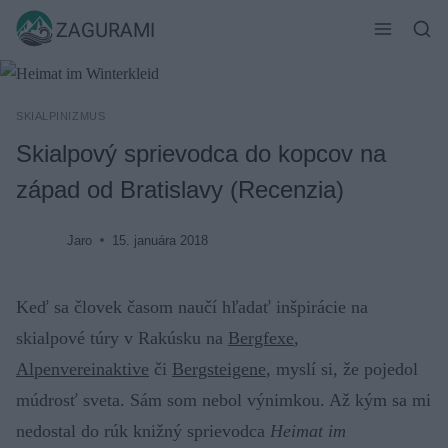
Skip
ZAGURAMI
to
content
SKIALPINIZMUS
Skialpový sprievodca do kopcov na
západ od Bratislavy (Recenzia)
Jaro
15. januára 2018
Keď sa človek časom naučí hľadať inšpirácie na
skialpové túry v Rakúsku na
Bergfexe
,
Alpenvereinaktive
či
Bergsteigene
, myslí si, že pojedol
múdrosť sveta. Sám som nebol výnimkou. Až kým sa mi
nedostal do rúk knižný sprievodca
Heimat im