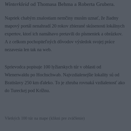
Winterkleid
od Thomasa Behma a Roberta Grubera.
Napriek chabým znalostiam nemčiny musím uznať, že žiadny
mapový portál nenahradí 20 rokov zbierané skúsenosti lokálnych
expertov, ktorí ich namáhavo pretavili do písmeniek a obrázkov.
A z celkom pochopiteľných dôvodov výsledok svojej práce
nezavesia len tak na web.
Sprievodca popisuje 100 lyžiarskych túr v oblasti od
Wienerwaldu po Hochschwab. Najvzdialenejšie lokality sú od
Bratislavy 250 km ďaleko. To je zhruba rovnaká vzdialenosť ako
do Tureckej pod Krížnu.
Všetkých 100 túr na mape (klikni pre zväčšenie)