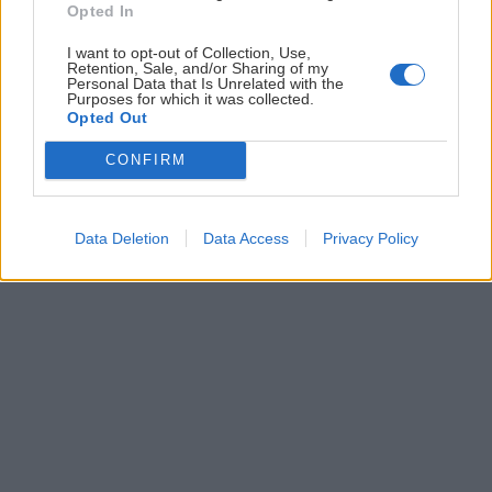
Opted In
I want to opt-out of Collection, Use,
Skialpové destinácie za druhými rakúskymi
Retention, Sale, and/or Sharing of my
Personal Data that Is Unrelated with the
humnami
Purposes for which it was collected.
Opted Out
Filip Jánoš
7. marca 2018
CONFIRM
Data Deletion
Data Access
Privacy Policy