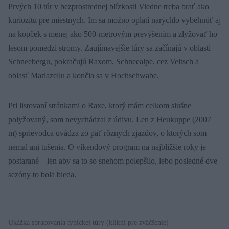
Prvých 10 túr v bezprostrednej blízkosti Viedne treba brať ako
kuriozitu pre miestnych. Im sa možno oplatí narýchlo vybehnúť aj
na kopček s menej ako 500-metrovým prevýšením a zlyžovať ho
lesom pomedzi stromy. Zaujímavejšie túry sa začínajú v oblasti
Schneebergu, pokračujú Raxom, Schneealpe, cez Veitsch a
oblasť Mariazellu a končia sa v Hochschwabe.
Pri listovaní stránkami o Raxe, ktorý mám celkom slušne
polyžovaný, som nevychádzal z údivu. Len z Heukuppe (2007
m) sprievodca uvádza zo päť rôznych zjazdov, o ktorých som
nemal ani tušenia. O víkendový program na najbližšie roky je
postarané – len aby sa to so snehom polepšilo, lebo posledné dve
sezóny to bola bieda.
Ukážka spracovania typickej túry (klikni pre zväčšenie)