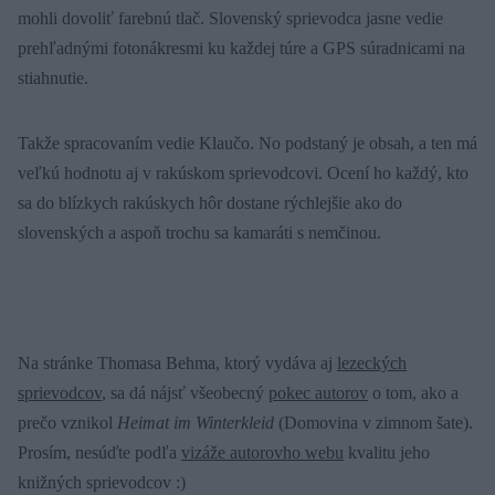
mohli dovoliť farebnú tlač. Slovenský sprievodca jasne vedie
prehľadnými fotonákresmi ku každej túre a GPS súradnicami na
stiahnutie.
Takže spracovaním vedie Klaučo. No podstaný je obsah, a ten má
veľkú hodnotu aj v rakúskom sprievodcovi. Ocení ho každý, kto
sa do blízkych rakúskych hôr dostane rýchlejšie ako do
slovenských a aspoň trochu sa kamaráti s nemčinou.
Na stránke Thomasa Behma, ktorý vydáva aj
lezeckých
sprievodcov
, sa dá nájsť všeobecný
pokec autorov
o tom, ako a
prečo vznikol
Heimat im Winterkleid
(Domovina v zimnom šate).
Prosím, nesúďte podľa
vizáže autorovho webu
kvalitu jeho
knižných sprievodcov :)