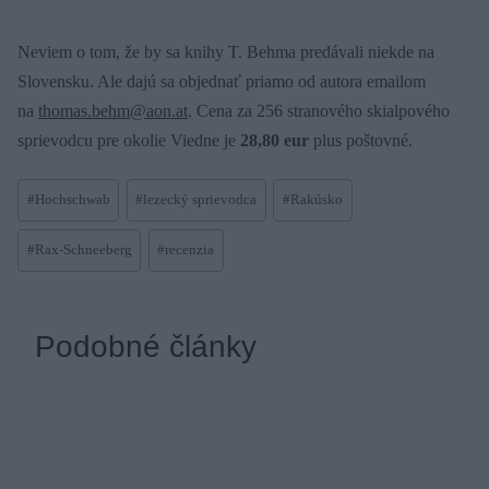
Neviem o tom, že by sa knihy T. Behma predávali niekde na
Slovensku. Ale dajú sa objednať priamo od autora emailom
na
thomas.behm@aon.at
. Cena za 256 stranového skialpového
sprievodcu pre okolie Viedne je
28,80 eur
plus poštovné.
Post
#
Hochschwab
#
lezecký sprievodca
#
Rakúsko
Tags:
#
Rax-Schneeberg
#
recenzia
Podobné články