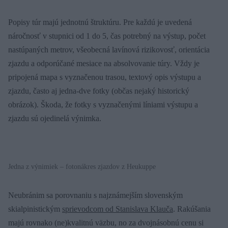
Popisy túr majú jednotnú štruktúru. Pre každú je uvedená
náročnosť v stupnici od 1 do 5, čas potrebný na výstup, počet
nastúpaných metrov, všeobecná lavínová rizikovosť, orientácia
zjazdu a odporúčané mesiace na absolvovanie túry. Vždy je
pripojená mapa s vyznačenou trasou, textový opis výstupu a
zjazdu, často aj jedna-dve fotky (občas nejaký historický
obrázok). Škoda, že fotky s vyznačenými líniami výstupu a
zjazdu sú ojedinelá výnimka.
Jedna z výnimiek – fotonákres zjazdov z Heukuppe
Neubránim sa porovnaniu s najznámejším slovenským
skialpinistickým
sprievodcom od Stanislava Klauča
. Rakúšania
majú rovnako (ne)kvalitnú väzbu, no za dvojnásobnú cenu si