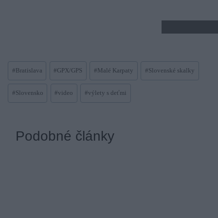
Post
#
Bratislava
#
GPX/GPS
#
Malé Karpaty
#
Slovenské skalky
Tags:
#
Slovensko
#
video
#
výlety s deťmi
Podobné články