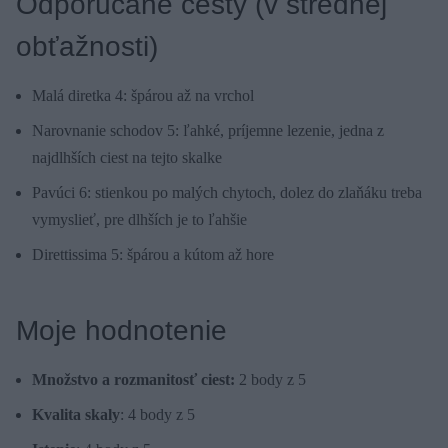
Odporúčané cesty (v strednej
obťažnosti)
Malá diretka 4: špárou až na vrchol
Narovnanie schodov 5: ľahké, príjemne lezenie, jedna z
najdlhších ciest na tejto skalke
Pavúci 6: stienkou po malých chytoch, dolez do zlaňáku treba
vymyslieť, pre dlhších je to ľahšie
Direttissima 5: špárou a kútom až hore
Moje hodnotenie
Množstvo a rozmanitosť ciest:
2 body z 5
Kvalita skaly
: 4 body z 5