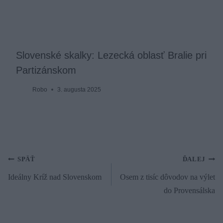
Slovenské skalky: Lezecká oblasť Bralie pri
Partizánskom
Robo
3. augusta 2025
Navigácia
SPÄŤ
ĎALEJ
Ideálny Kríž nad Slovenskom
Osem z tisíc dôvodov na výlet
v
do Provensálska
článku