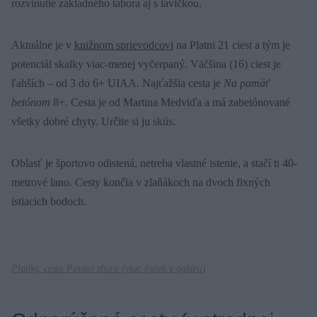
rozvinutie základného tábora aj s lavičkou.
Aktuálne je v
knižnom sprievodcovi
na Platni 21 ciest a tým je
potenciál skalky viac-menej vyčerpaný. Väčšina (16) ciest je
ľahších – od 3 do 6+ UIAA. Najťažšia cesta je
Na pamäť
betónom
8+. Cesta je od Martina Medviďa a má zabetónované
všetky dobré chyty. Určite si ju skús.
Oblasť je športovo odistená, netreba vlastné istenie, a stačí ti 40-
metrové lano. Cesty končia v zlaňákoch na dvoch fixných
istiacich bodoch.
Platňa, cesta Pavúci zhora (
viac fotiek v galérii
)