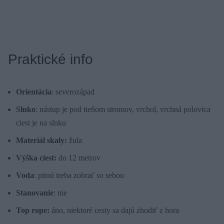
Praktické info
Orientácia
: severozápad
Slnko
: nástup je pod tieňom stromov, vrchol, vrchná polovica
ciest je na slnku
Materiál skaly:
žula
Výška ciest:
do 12 metrov
Voda
: pitnú treba zobrať so sebou
Stanovanie
: nie
Top rope:
áno, niektoré cesty sa dajú zhodiť z hora