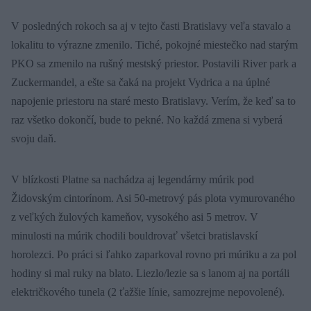
V posledných rokoch sa aj v tejto časti Bratislavy veľa stavalo a
lokalitu to výrazne zmenilo. Tiché, pokojné miestečko nad starým
PKO sa zmenilo na rušný mestský priestor. Postavili River park a
Zuckermandel, a ešte sa čaká na projekt Vydrica a na úplné
napojenie priestoru na staré mesto Bratislavy. Verím, že keď sa to
raz všetko dokončí, bude to pekné. No každá zmena si vyberá
svoju daň.
V blízkosti Platne sa nachádza aj legendárny múrik pod
Židovským cintorínom. Asi 50-metrový pás plota vymurovaného
z veľkých žulových kameňov, vysokého asi 5 metrov. V
minulosti na múrik chodili bouldrovať všetci bratislavskí
horolezci. Po práci si ľahko zaparkoval rovno pri múriku a za pol
hodiny si mal ruky na blato. Liezlo/lezie sa s lanom aj na portáli
električkového tunela (2 ťažšie línie, samozrejme nepovolené).