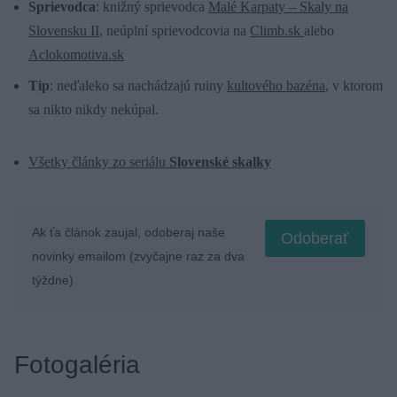
Sprievodca
: knižný sprievodca
Malé Karpaty – Skaly na
Slovensku II
, neúplní sprievodcovia na
Climb.sk
alebo
Aclokomotiva.sk
Tip
: neďaleko sa nachádzajú ruiny
kultového bazéna
, v ktorom
sa nikto nikdy nekúpal.
Všetky články zo seriálu
Slovenské skalky
Ak ťa článok zaujal, odoberaj naše
Odoberať
novinky emailom (zvyčajne raz za dva
týždne)
Fotogaléria