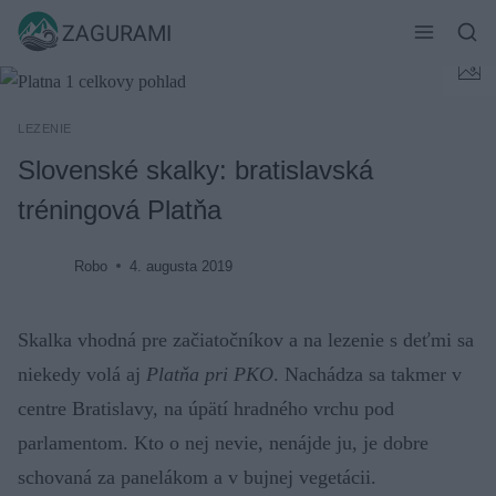
Skip
ZAGURAMI
to
content
LEZENIE
Slovenské skalky: bratislavská
tréningová Platňa
Robo
4. augusta 2019
Skalka vhodná pre začiatočníkov a na lezenie s deťmi sa
niekedy volá aj
Platňa pri PKO
. Nachádza sa takmer v
centre Bratislavy, na úpätí hradného vrchu pod
parlamentom. Kto o nej nevie, nenájde ju, je dobre
schovaná za panelákom a v bujnej vegetácii.