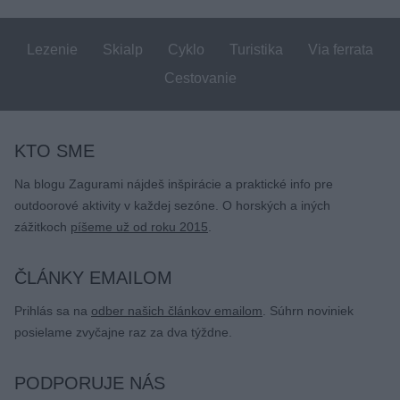
Lezenie
Skialp
Cyklo
Turistika
Via ferrata
Cestovanie
KTO SME
Na blogu Zagurami nájdeš inšpirácie a praktické info pre
outdoorové aktivity v každej sezóne. O horských a iných
zážitkoch
píšeme už od roku 2015
.
ČLÁNKY EMAILOM
Prihlás sa na
odber našich článkov emailom
. Súhrn noviniek
posielame zvyčajne raz za dva týždne.
PODPORUJE NÁS