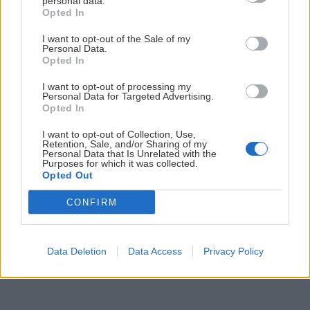
personal data.
Opted In
I want to opt-out of the Sale of my
Personal Data.
Slovenské skalky: Jelenia skala na Záhorí
Opted In
Robo
4. júla 2019
I want to opt-out of processing my
Personal Data for Targeted Advertising.
Opted In
I want to opt-out of Collection, Use,
Retention, Sale, and/or Sharing of my
Personal Data that Is Unrelated with the
Purposes for which it was collected.
Opted Out
CONFIRM
Data Deletion
Data Access
Privacy Policy