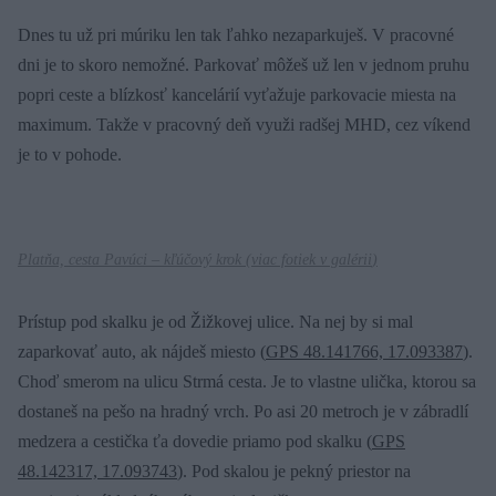
Dnes tu už pri múriku len tak ľahko nezaparkuješ. V pracovné
dni je to skoro nemožné. Parkovať môžeš už len v jednom pruhu
popri ceste a blízkosť kancelárií vyťažuje parkovacie miesta na
maximum. Takže v pracovný deň využi radšej MHD, cez víkend
je to v pohode.
Platňa, cesta Pavúci – kľúčový krok (
viac fotiek v galérii
)
Prístup pod skalku je od Žižkovej ulice. Na nej by si mal
zaparkovať auto, ak nájdeš miesto (
GPS 48.141766, 17.093387
).
Choď smerom na ulicu Strmá cesta. Je to vlastne ulička, ktorou sa
dostaneš na pešo na hradný vrch. Po asi 20 metroch je v zábradlí
medzera a cestička ťa dovedie priamo pod skalku (
GPS
48.142317, 17.093743
). Pod skalou je pekný priestor na