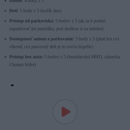
Istenie
: 4 body z 5
Deti
: 5 body z 5 (kočík áno)
Prístup od parkoviska
: 5 bodov z 5 (ak sa ti podarí
zaparkovať pri paneláku, pod skalkou si za minútu)
Dostupnosť autom a parkovanie
: 5 body z 5 (platí len cez
víkend, cez pracovný deň je to oveľa hopršie)
Prístup bez auta:
5 bodov z 5 (bratislavská MHD, zástavka
Chatam Sófer)
|