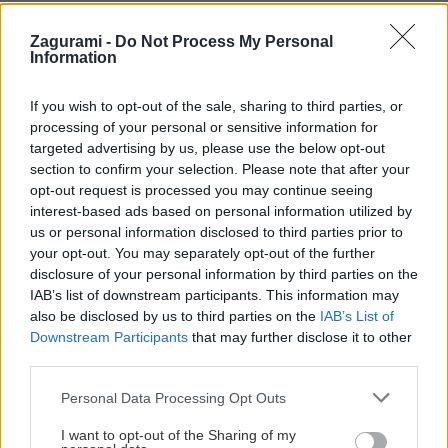
Zagurami -
Do Not Process My Personal
Information
Slovenské skalky: Štokeravská vápenka –
If you wish to opt-out of the sale, sharing to third parties, or
processing of your personal or sensitive information for
Technické sklo
targeted advertising by us, please use the below opt-out
section to confirm your selection. Please note that after your
Robo
20. mája 2019
opt-out request is processed you may continue seeing
interest-based ads based on personal information utilized by
us or personal information disclosed to third parties prior to
your opt-out. You may separately opt-out of the further
disclosure of your personal information by third parties on the
IAB’s list of downstream participants. This information may
also be disclosed by us to third parties on the
IAB’s List of
Downstream Participants
that may further disclose it to other
third parties.
Personal Data Processing Opt Outs
I want to opt-out of the Sharing of my