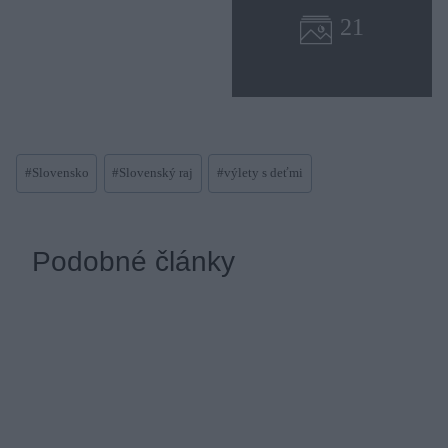
Post
#
Slovensko
#
Slovenský raj
#
výlety s deťmi
Tags:
Podobné články