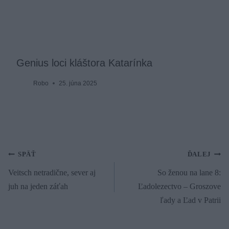
Genius loci kláštora Katarínka
Robo
25. júna 2025
Navigácia
SPÄŤ
ĎALEJ
Veitsch netradične, sever aj
So ženou na lane 8:
v
juh na jeden záťah
Ľadolezectvo – Groszove
článku
ľady a Ľad v Patrii