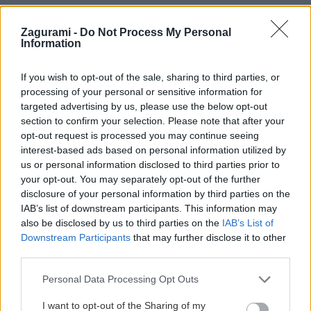
Zagurami -
Do Not Process My Personal
Priečne sedlo: V Tatrách sa v lete naozaj
Information
oplatí privstať si
If you wish to opt-out of the sale, sharing to third parties, or
Jaro
25. júla 2016
processing of your personal or sensitive information for
targeted advertising by us, please use the below opt-out
section to confirm your selection. Please note that after your
opt-out request is processed you may continue seeing
interest-based ads based on personal information utilized by
us or personal information disclosed to third parties prior to
your opt-out. You may separately opt-out of the further
disclosure of your personal information by third parties on the
IAB’s list of downstream participants. This information may
also be disclosed by us to third parties on the
IAB’s List of
Downstream Participants
that may further disclose it to other
third parties.
Personal Data Processing Opt Outs
I want to opt-out of the Sharing of my