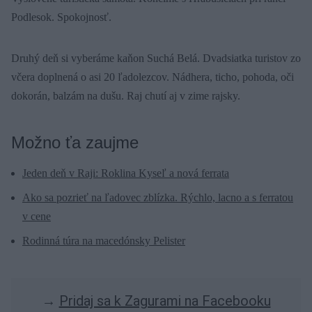
Podlesok. Spokojnosť.
Druhý deň si vyberáme kaňon Suchá Belá. Dvadsiatka turistov zo
včera doplnená o asi 20 ľadolezcov. Nádhera, ticho, pohoda, oči
dokorán, balzám na dušu. Raj chutí aj v zime rajsky.
Možno ťa zaujme
Jeden deň v Raji: Roklina Kyseľ a nová ferrata
Ako sa pozrieť na ľadovec zblízka. Rýchlo, lacno a s ferratou
v cene
Rodinná túra na macedónsky Pelister
→
Pridaj sa k Zagurami na Facebooku