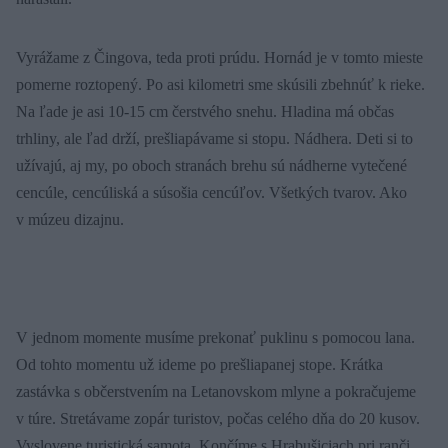
Vyrážame z Čingova, teda proti prúdu. Hornád je v tomto mieste
pomerne roztopený. Po asi kilometri sme skúsili zbehnúť k rieke.
Na ľade je asi 10-15 cm čerstvého snehu. Hladina má občas
trhliny, ale ľad drží, prešliapávame si stopu. Nádhera. Deti si to
užívajú, aj my, po oboch stranách brehu sú nádherne vytečené
cencúle, cencúliská a súsošia cencúľov. Všetkých tvarov. Ako
v múzeu dizajnu.
V jednom momente musíme prekonať puklinu s pomocou lana.
Od tohto momentu už ideme po prešliapanej stope. Krátka
zastávka s občerstvením na Letanovskom mlyne a pokračujeme
v túre. Stretávame zopár turistov, počas celého dňa do 20 kusov.
Vyslovene turistická samota. Končíme s Hrabušiciach pri ranči