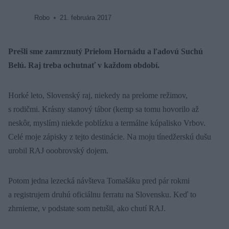
Robo
21. februára 2017
Prešli sme zamrznutý Prielom Hornádu a ľadovú Suchú
Belú. Raj treba ochutnať v každom období.
Horké leto, Slovenský raj, niekedy na prelome režimov,
s rodičmi. Krásny stanový tábor (kemp sa tomu hovorilo až
neskôr, myslím) niekde poblízku a termálne kúpalisko Vrbov.
Celé moje zápisky z tejto destinácie. Na moju tínedžerskú dušu
urobil RAJ ooobrovský dojem.
Potom jedna lezecká návšteva Tomašáku pred pár rokmi
a registrujem druhú oficiálnu ferratu na Slovensku. Keď to
zhrnieme, v podstate som netušil, ako chutí RAJ.