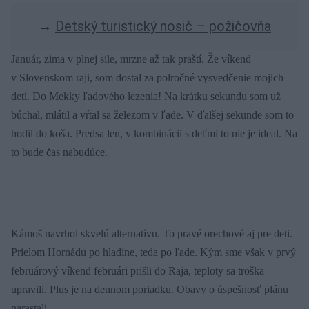
→
Detský turistický nosič – požičovňa
Január, zima v plnej sile, mrzne až tak praští. Že víkend
v Slovenskom raji, som dostal za polročné vysvedčenie mojich
detí. Do Mekky ľadového lezenia! Na krátku sekundu som už
búchal, mlátil a vŕtal sa železom v ľade. V ďalšej sekunde som to
hodil do koša. Predsa len, v kombinácii s deťmi to nie je ideal. Na
to bude čas nabudúce.
Kámoš navrhol skvelú alternatívu. To pravé orechové aj pre deti.
Prielom Hornádu po hladine, teda po ľade. Kým sme však v prvý
februárový víkend februári prišli do Raja, teploty sa troška
upravili. Plus je na dennom poriadku. Obavy o úspešnosť plánu
narastali.