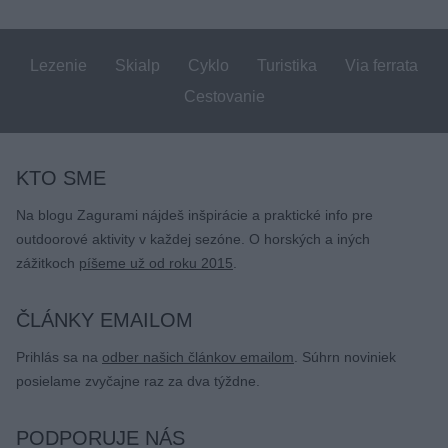
Lezenie
Skialp
Cyklo
Turistika
Via ferrata
Cestovanie
KTO SME
Na blogu Zagurami nájdeš inšpirácie a praktické info pre
outdoorové aktivity v každej sezóne. O horských a iných
zážitkoch
píšeme už od roku 2015
.
ČLÁNKY EMAILOM
Prihlás sa na
odber našich článkov emailom
. Súhrn noviniek
posielame zvyčajne raz za dva týždne.
PODPORUJE NÁS