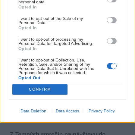
personal data.
Opted In
Ferrata na Martinské hole – prvá a stále
jedinečná
I want to opt-out of the Sale of my
Personal Data.
Opted In
Jaro
29. mája 2017
I want to opt-out of processing my
Personal Data for Targeted Advertising.
Opted In
I want to opt-out of Collection, Use,
Retention, Sale, and/or Sharing of my
Personal Data that Is Unrelated with the
Purposes for which it was collected.
Opted Out
CONFIRM
Data Deletion
Data Access
Privacy Policy
Z Temných smrečín na návštevu do