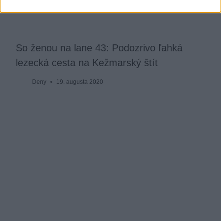
So ženou na lane 43: Podozrivo ľahká
lezecká cesta na Kežmarský štít
Deny
19. augusta 2020