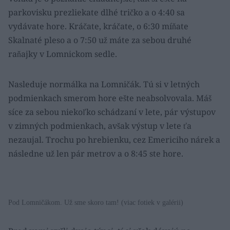
parkovisku prezliekate dlhé tričko a o 4:40 sa
vydávate hore. Kráčate, kráčate, o 6:30 míňate
Skalnaté pleso a o 7:50 už máte za sebou druhé
raňajky v Lomnickom sedle.
Nasleduje normálka na Lomničák. Tú si v letných
podmienkach smerom hore ešte neabsolvovala. Máš
síce za sebou niekoľko schádzaní v lete, pár výstupov
v zimných podmienkach, avšak výstup v lete ťa
nezaujal. Trochu po hrebienku, cez Emericiho nárek a
následne už len pár metrov a o 8:45 ste hore.
Pod Lomničákom. Už sme skoro tam! (viac fotiek v galérii)