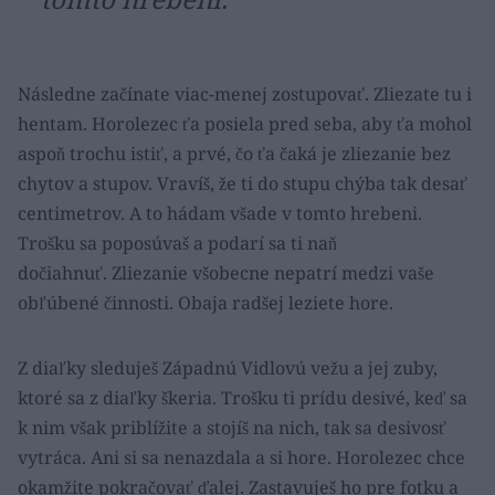
Následne začínate viac-menej zostupovať. Zliezate tu i
hentam. Horolezec ťa posiela pred seba, aby ťa mohol
aspoň trochu istiť, a prvé, čo ťa čaká je zliezanie bez
chytov a stupov. Vravíš, že ti do stupu chýba tak desať
centimetrov. A to hádam všade v tomto hrebeni.
Trošku sa poposúvaš a podarí sa ti naň
dočiahnuť. Zliezanie všobecne nepatrí medzi vaše
obľúbené činnosti. Obaja radšej leziete hore.
Z diaľky sleduješ Západnú Vidlovú vežu a jej zuby,
ktoré sa z diaľky škeria. Trošku ti prídu desivé, keď sa
k nim však priblížite a stojíš na nich, tak sa desivosť
vytráca. Ani si sa nenazdala a si hore. Horolezec chce
okamžite pokračovať ďalej. Zastavuješ ho pre fotku a