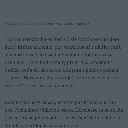
Na začiatok viac dole kopcom (viac fotiek v galérii)
Trochu nerozhodnosti kadiaľ, ale rýchlo postupujete
ďalej. Krátke zlanenie, pár vežičiek a už z diaľky vidíš,
ako horský vodca lezie na Východnú Vidlovú vežu.
Usudzuješ, že to bude jemný previštek. O moment
neskôr sleduješ, ako doberá klienta z police opačnou
stranou. Nerozumieš a ukazuješ to horolezcovi, ten je
však nižšie a túto situáciu nevidí.
Dávate kratučký zlaňák, urobíte pár krokov a už ste
pod Východnou Vidlovou vežou. Horolezec sa na to ide
pozrieť, ty ho pekne odistíš, na čo ťa následne doberie.
Stienka je každopádne zaujímavá.