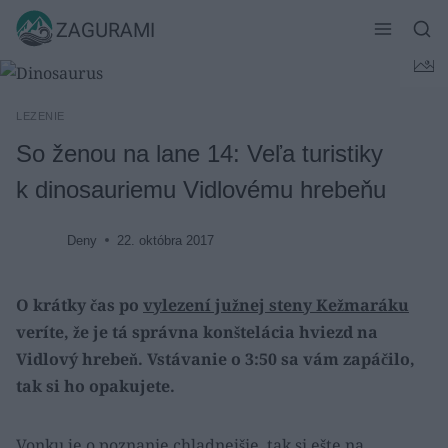
Skip
ZAGURAMI
to
content
LEZENIE
So ženou na lane 14: Veľa turistiky
k dinosauriemu Vidlovému hrebeňu
Deny
22. októbra 2017
O krátky čas po
vylezení južnej steny Kežmaráku
veríte, že je tá správna konštelácia hviezd na
Vidlový hrebeň. Vstávanie o 3:50 sa vám zapáčilo,
tak si ho opakujete.
Vonku je o poznanie chladnejšie, tak si ešte na