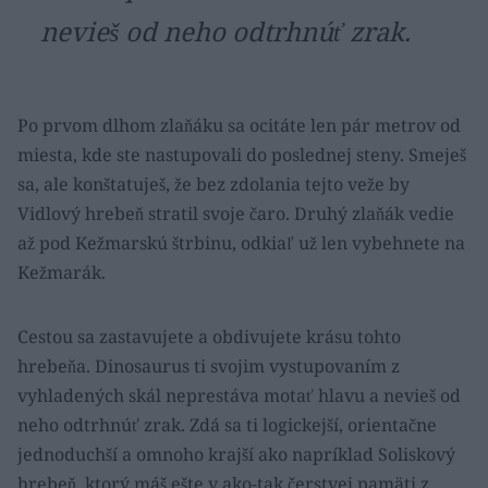
nevieš od neho odtrhnúť zrak.
Po prvom dlhom zlaňáku sa ocitáte len pár metrov od
miesta, kde ste nastupovali do poslednej steny. Smeješ
sa, ale konštatuješ, že bez zdolania tejto veže by
Vidlový hrebeň stratil svoje čaro. Druhý zlaňák vedie
až pod Kežmarskú štrbinu, odkiaľ už len vybehnete na
Kežmarák.
Cestou sa zastavujete a obdivujete krásu tohto
hrebeňa. Dinosaurus ti svojim vystupovaním z
vyhladených skál neprestáva motať hlavu a nevieš od
neho odtrhnúť zrak. Zdá sa ti logickejší, orientačne
jednoduchší a omnoho krajší ako napríklad Soliskový
hrebeň, ktorý máš ešte v ako-tak čerstvej pamäti z