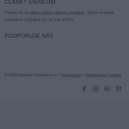
ČLÁNKY EMAILOM
Prihlás sa na
odber našich článkov emailom
. Súhrn noviniek
posielame zvyčajne raz za dva týždne.
PODPORUJE NÁS
© 2026 Nexum Finance s.r.o. •
Impressum
•
Nastavenia cookies