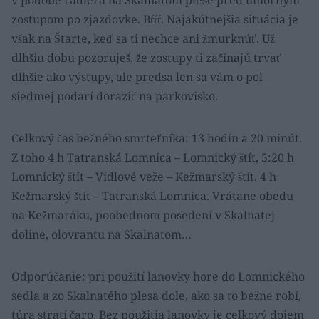
v podobe radlera na Skalnatom plese pred úmorným
zostupom po zjazdovke. Bŕŕŕ. Najakútnejšia situácia je
však na Štarte, keď sa ti nechce ani žmurknúť. Už
dlhšiu dobu pozoruješ, že zostupy ti začínajú trvať
dlhšie ako výstupy, ale predsa len sa vám o pol
siedmej podarí doraziť na parkovisko.
Celkový čas bežného smrteľníka: 13 hodín a 20 minút.
Z toho 4 h Tatranská Lomnica – Lomnický štít, 5:20 h
Lomnický štít – Vidlové veže – Kežmarský štít, 4 h
Kežmarský štít – Tatranská Lomnica. Vrátane obedu
na Kežmaráku, poobednom posedení v Skalnatej
doline, olovrantu na Skalnatom…
Odporúčanie: pri použití lanovky hore do Lomnického
sedla a zo Skalnatého plesa dole, ako sa to bežne robí,
túra stratí čaro. Bez použitia lanovky je celkový dojem