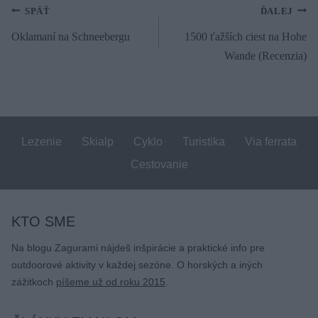
Navigácia
SPÄŤ
ĎALEJ
Oklamaní na Schneebergu
1500 ťažších ciest na Hohe
v
Wande (Recenzia)
článku
Lezenie
Skialp
Cyklo
Turistika
Via ferrata
Cestovanie
KTO SME
Na blogu Zagurami nájdeš inšpirácie a praktické info pre
outdoorové aktivity v každej sezóne. O horských a iných
zážitkoch
píšeme už od roku 2015
.