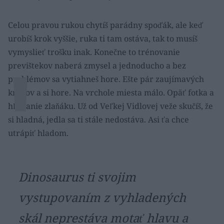
Celou pravou rukou chytíš parádny spoďák, ale keď
urobíš krok vyššie, ruka ti tam ostáva, tak to musíš
vymyslieť trošku inak. Konečne to trénovanie
previštekov naberá zmysel a jednoducho a bez
problémov sa vytiahneš hore. Ešte pár zaujímavých
krokov a si hore. Na vrchole miesta málo. Opäť fotka a
hľadanie zlaňáku. Už od Veľkej Vidlovej veže skučíš, že
si hladná, jedla sa ti stále nedostáva. Asi ťa chce
utrápiť hladom.
Dinosaurus ti svojim
vystupovaním z vyhladených
skál neprestáva motať hlavu a