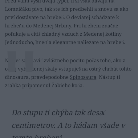
Pred vami vyšli dvaja týpci, tí si však dávajú na
Lomničáku pivo, tak ste ich predbehli a znovu sa ako
prví dostávate na hrebeň. O deviatej schádzate k
hrebeňu do Medenej štrbiny. Pri hrebeni značne
pofukuje a cítiš chladný vzduch z Medenej kotliny.
Jednoducho, hneď a elegantne naliezate na hrebeň.
Nevieš sa zbaviť zvláštneho pocitu počas toho, ako z
oblej vyhladenej skaly vstupuješ na ostrý chrbát tohto
dinosaura, pravdepodobne
Spinosaura
. Nástup ti
zľahka pripomenul Žabieho koňa.
Do stupu ti chýba tak desať
centimetrov. A to hádam všade v
tomto hrebeni.