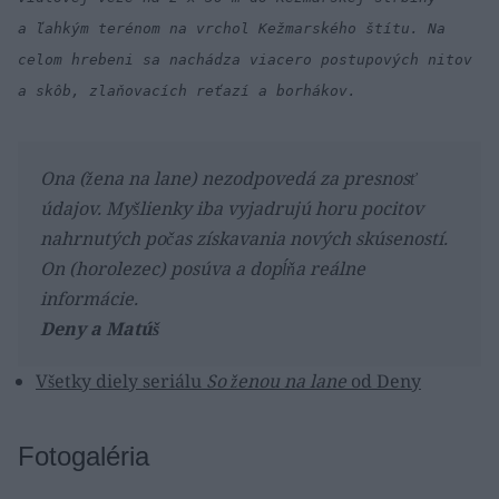
a ľahkým terénom na vrchol Kežmarského štítu. Na
celom hrebeni sa nachádza viacero postupových nitov
a skôb, zlaňovacích reťazí a borhákov.
Ona (žena na lane) nezodpovedá za presnosť
údajov. Myšlienky iba vyjadrujú horu pocitov
nahrnutých počas získavania nových skúseností.
On (horolezec) posúva a dopĺňa reálne
informácie.
Deny a Matúš
Všetky diely seriálu
So ženou na lane
od Deny
Fotogaléria