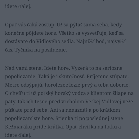
idete ďalej.
Opäť vás čaká zostup. Už sa pýtaš sama seba, kedy
konečne pôjdete hore. Všetko sa vysvetľuje, keď sa
dostávate do Vidlového sedla. Najnižší bod, najvyšší
čas. Tyčinka na posilnenie.
Nad vami stena. Idete hore. Vyzerá to na seriózne
popoliezanie. Taká je i skutočnosť. Príjemne stúpate.
Metre odsýpajú, horolezec lezie prvý a teba doberie.
O chvíľu ti už poľský horský vodca s klientom šliape na
päty, tak ich tesne pred vrcholom Veľkej Vidlovej veže
púšťate pred seba. Ani sa nenazdáš a po krátkom
popoliezaní ste hore. Stienka ti po poslednej stene
Kežmaráku príde krátka. Opäť chvíľka na fotku a
idete ďalej.