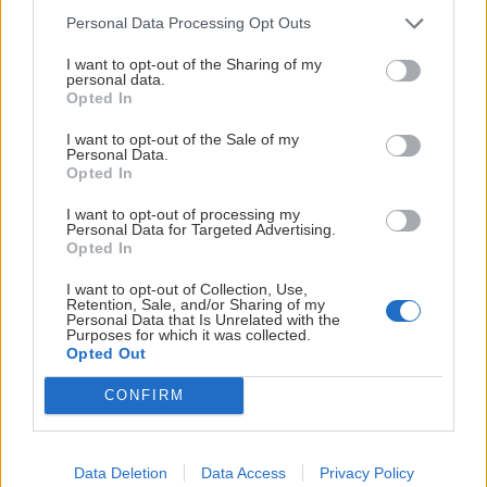
Personal Data Processing Opt Outs
I want to opt-out of the Sharing of my
personal data.
Opted In
So ženou na lane 25: Stratená vo veľkých
I want to opt-out of the Sale of my
Personal Data.
stenách (časť I. – Západná Lomnica)
Opted In
Deny
22. októbra 2018
I want to opt-out of processing my
Personal Data for Targeted Advertising.
Opted In
I want to opt-out of Collection, Use,
Retention, Sale, and/or Sharing of my
Personal Data that Is Unrelated with the
Purposes for which it was collected.
Opted Out
CONFIRM
Data Deletion
Data Access
Privacy Policy