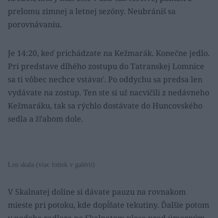
prelomu zimnej a letnej sezóny. Neubrániš sa
porovnávaniu.
Je 14:20, keď prichádzate na Kežmarák. Konečne jedlo.
Pri predstave dlhého zostupu do Tatranskej Lomnice
sa ti vôbec nechce vstávať. Po oddychu sa predsa len
vydávate na zostup. Ten ste si už nacvičili z nedávneho
Kežmaráku, tak sa rýchlo dostávate do Huncovského
sedla a žľabom dole.
Len skala (viac fotiek v galérii)
V Skalnatej doline si dávate pauzu na rovnakom
mieste pri potoku, kde dopĺňate tekutiny. Ďalšie potom