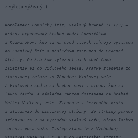
z výletu výživný :)
Horolezec
: Lomnický štít, Vidlový hrebeň (III/V) –
krásny exponovaný hrebeň medzi Lomničákom
a Kežmarákom, kde sa na úvod človek zahreje výšľapom
na Lomnický štít a následným zostupom do Medenej
štrbiny. Po krátkom vylezení na hrebeň čaká
zliezanie až do Vidlového sedla. Krátke zlanenie zo
zlaňovacej reťaze zo Západnej Vidlovej veže.
Z Vidlového sedla sa hrebeň mení v stenu, kde sa
ľavou časťou a následne rebrom dostaneme na hrebeň
Veľkej Vidlovej veže. Zlanenie z červeného kruhu
a zliezanie do Lievikovej štrbiny. Zo štrbiny peknou
stienkou za V na Východnú Vidlovú vežu, alebo ľahkým
terénom poza vežu. Zostup zlanením z Východnej
Vidlovej veže na 2 x 30 m do Kežmarskej štrbiny