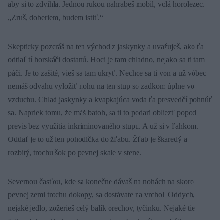
aby si to zdvihla. Jednou rukou nahrabeš mobil, volá horolezec.
„Zruš, doberiem, budem istiť.“
Skepticky pozeráš na ten východ z jaskynky a uvažuješ, ako ťa
odtiaľ tí horskáči dostanú. Hoci je tam chladno, nejako sa ti tam
páči. Je to zašité, vieš sa tam ukryť. Nechce sa ti von a už vôbec
nemáš odvahu vyložiť nohu na ten stup so zadkom úplne vo
vzduchu. Chlad jaskynky a kvapkajúca voda ťa presvedčí pohnúť
sa. Napriek tomu, že máš batoh, sa ti to podarí obliezť popod
previs bez využitia inkriminovaného stupu. A už si v ľahkom.
Odtiaľ je to už len pohodička do žľabu. Žľab je škaredý a
rozbitý, trochu šok po pevnej skale v stene.
Severnou časťou, kde sa konečne dávaš na nohách na skoro
pevnej zemi trochu dokopy, sa dostávate na vrchol. Oddych,
nejaké jedlo, zožerieš celý balík orechov, tyčinku. Nejaké tie