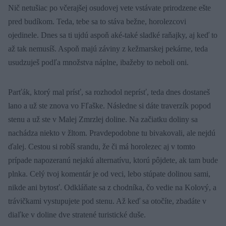
Nič netušiac po včerajšej osudovej vete vstávate prirodzene ešte
pred budíkom. Teda, tebe sa to stáva bežne, horolezcovi
ojedinele. Dnes sa ti ujdú aspoň aké-také sladké raňajky, aj keď to
až tak nemusíš. Aspoň majú záviny z kežmarskej pekárne, teda
usudzuješ podľa množstva náplne, ibažeby to neboli oni.
Parťák, ktorý mal prísť, sa rozhodol neprísť, teda dnes dostaneš
lano a už ste znova vo Fľaške. Následne si dáte traverzík popod
stenu a už ste v Malej Zmrzlej doline. Na začiatku doliny sa
nachádza niekto v žltom. Pravdepodobne tu bivakovali, ale nejdú
ďalej. Cestou si robíš srandu, že či má horolezec aj v tomto
prípade napozeranú nejakú alternatívu, ktorú pôjdete, ak tam bude
plnka. Celý tvoj komentár je od veci, lebo stúpate dolinou sami,
nikde ani bytosť. Odkláňate sa z chodníka, čo vedie na Kolový, a
trávičkami vystupujete pod stenu. Až keď sa otočíte, zbadáte v
diaľke v doline dve stratené turistické duše.