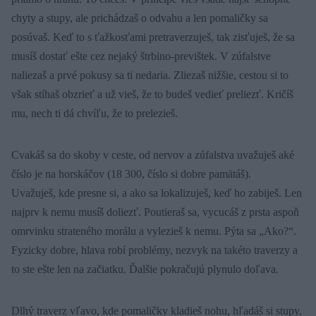
chyty a stupy, ale prichádzaš o odvahu a len pomaličky sa
posúvaš. Keď to s ťažkosťami pretraverzuješ, tak zisťuješ, že sa
musíš dostať ešte cez nejaký štrbino-previštek. V zúfalstve
naliezaš a prvé pokusy sa ti nedaria. Zliezaš nižšie, cestou si to
však stíhaš obzrieť a už vieš, že to budeš vedieť preliezť. Kričíš
mu, nech ti dá chvíľu, že to prelezieš.
Cvakáš sa do skoby v ceste, od nervov a zúfalstva uvažuješ aké
číslo je na horskáčov (18 300, číslo si dobre pamätáš).
Uvažuješ, kde presne si, a ako sa lokalizuješ, keď ho zabiješ. Len
najprv k nemu musíš doliezť. Poutieraš sa, vycucáš z prsta aspoň
omrvinku strateného morálu a vylezieš k nemu. Pýta sa „Ako?“.
Fyzicky dobre, hlava robí problémy, nezvyk na takéto traverzy a
to ste ešte len na začiatku. Ďalšie pokračujú plynulo doľava.
Dlhý traverz vľavo, kde pomaličky kladieš nohu, hľadáš si stupy,