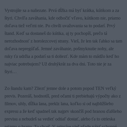
Vystrojíte sa a naliezate. Prvá dĺžka má byť krátka, kútikom a za
štyri. Chvíľa zaváhania, kde odbočiť vľavo, kútikom nie, priamo
doľava tiež veľmi nie. Po chvíli uvažovania sa to podarí. Prvý
štand. Keď sa dostaneš do kútika, aj ty pochopíš, prečo tá
nerozhodnosť z horolezcovej strany. Vieš, že len tak ľahko sa tam
doľava nepregúľaš. Jemné zaváhanie, pošmyknutie nohy, ale
ruky ťa udržia a podarí sa ti doliezť. Kde mám to mádžo keď ho
najviac potrebujem? Už druhýkrát za dva dni. Toto nie je za
štyri…
Zo štandu kam? Zliezť jemne dole a potom popod TEN veľký
previs. Pozeráš, hodnotíš, pred očami ti prebiehajú výpočty ako z
filmov, uhly, dĺžka lana, preklz lana, koľko si od najbližšieho
expresu a že keď spadneš tak najprv skončíš pod hranou ďalšieho
previsu a nebudeš sa vedieť odtiaľ dostať, alebo ťa to otrieska
priamo o hranu. To chceš. V princípe vieš všade nájsť schopné