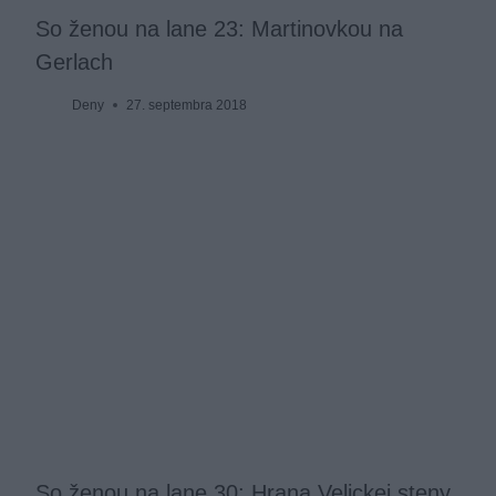
So ženou na lane 23: Martinovkou na
Gerlach
Deny
27. septembra 2018
So ženou na lane 30: Hrana Velickej steny