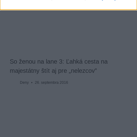
So ženou na lane 3: Ľahká cesta na
majestátny štít aj pre „nelezcov”
Deny
26. septembra 2016