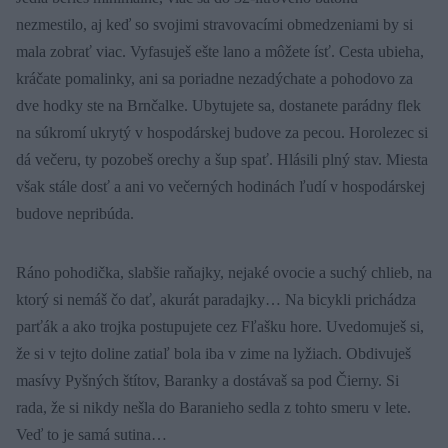
nezmestilo, aj keď so svojimi stravovacími obmedzeniami by si
mala zobrať viac. Vyfasuješ ešte lano a môžete ísť. Cesta ubieha,
kráčate pomalinky, ani sa poriadne nezadýchate a pohodovo za
dve hodky ste na Brnčalke. Ubytujete sa, dostanete parádny flek
na súkromí ukrytý v hospodárskej budove za pecou. Horolezec si
dá večeru, ty pozobeš orechy a šup spať. Hlásili plný stav. Miesta
však stále dosť a ani vo večerných hodinách ľudí v hospodárskej
budove nepribúda.
Ráno pohodička, slabšie raňajky, nejaké ovocie a suchý chlieb, na
ktorý si nemáš čo dať, akurát paradajky… Na bicykli prichádza
parťák a ako trojka postupujete cez Fľašku hore. Uvedomuješ si,
že si v tejto doline zatiaľ bola iba v zime na lyžiach. Obdivuješ
masívy Pyšných štítov, Baranky a dostávaš sa pod Čierny. Si
rada, že si nikdy nešla do Baranieho sedla z tohto smeru v lete.
Veď to je samá sutina…