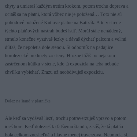
chyty a umieraš každým tretím krokom, potom trochu doprava a
ocitáš sa na platni, ktorá vôbec nie je položená… Toto nie sú
pohodové položené Kuttove platne na Batizák. A tu v strede
týchto platňových nástrah budeš istiť. Morál stále nenájdený,
strnulo konečne vyzúvaš lezky a dávaš dýchať palcom a veľmi
dúfaš, že nepoletia dole stenou. Si odborník na padajúce
horolezecké predmety zo steny. Hrozne túžiš po nejakom
zastrčenom kútiku v stene, kde tá expozícia na teba nebude
chvíľku vybiehať. Zrazu už neobdivuješ expozíciu.
Dolez na štand v platničke
Ale keď sa vydávaš liezť, trochu potraverzuješ vpravo a potom
ideš hore. Keď dolezieš k ďalšiemu štandu, zistíš, že tá platňa
bola celkom znesiteľná a hlavne menej traverzová. Neumrela si.