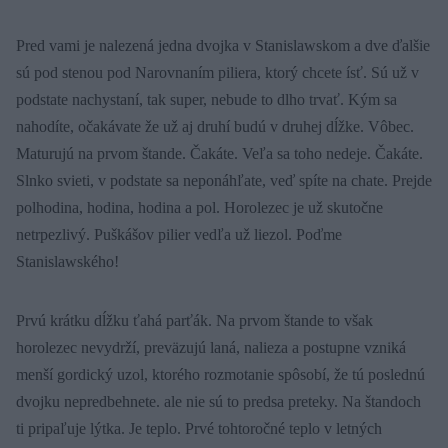
Pred vami je nalezená jedna dvojka v Stanislawskom a dve ďalšie
sú pod stenou pod Narovnaním piliera, ktorý chcete ísť. Sú už v
podstate nachystaní, tak super, nebude to dlho trvať. Kým sa
nahodíte, očakávate že už aj druhí budú v druhej dĺžke. Vôbec.
Maturujú na prvom štande. Čakáte. Veľa sa toho nedeje. Čakáte.
Slnko svieti, v podstate sa neponáhľate, veď spíte na chate. Prejde
polhodina, hodina, hodina a pol. Horolezec je už skutočne
netrpezlivý. Puškášov pilier vedľa už liezol. Poďme
Stanislawského!
Prvú krátku dĺžku ťahá parťák. Na prvom štande to však
horolezec nevydrží, preväzujú laná, nalieza a postupne vzniká
menší gordický uzol, ktorého rozmotanie spôsobí, že tú poslednú
dvojku nepredbehnete. ale nie sú to predsa preteky. Na štandoch
ti pripaľuje lýtka. Je teplo. Prvé tohtoročné teplo v letných