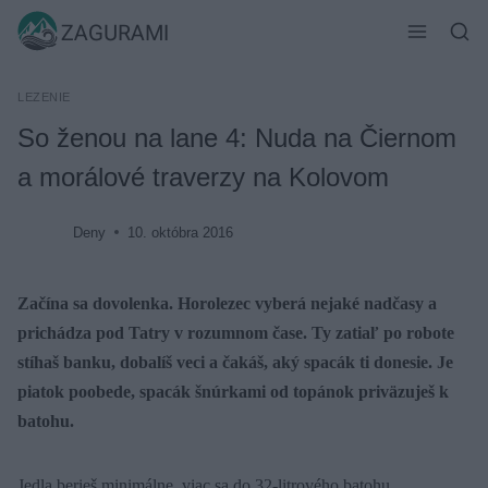
Skip
ZAGURAMI
to
content
LEZENIE
So ženou na lane 4: Nuda na Čiernom
a morálové traverzy na Kolovom
Deny
10. októbra 2016
Začína sa dovolenka. Horolezec vyberá nejaké nadčasy a
prichádza pod Tatry v rozumnom čase. Ty zatiaľ po robote
stíhaš banku, dobalíš veci a čakáš, aký spacák ti donesie. Je
piatok poobede, spacák šnúrkami od topánok priväzuješ k
batohu.
Jedla berieš minimálne, viac sa do 32-litrového batohu