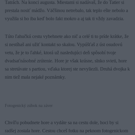
Tatrách. Na konci augusta. Miestami si nadávaš, že do Tatier si
prestala nosiť mádžo. Väčšinou netrebalo, tak teplo ešte nebolo a
využila si ho iba keď bolo fakt mokro a aj tak ti vždy zavadzia.
Túto ľahučkú cestu vybehnete ako nič a celé ti to príde krátke, že
si nestíhaš ani užiť kontakt so skalou. Vypúšťaš z úst osudovú
vetu, že je to ľahké, ktorá už nasledujúci deň spôsobí tvoje
dvadsaťnásobné zrútenie. Hore je však krásne, slnko svieti, hore
sa stretávate s partiou, vďaka ktorej ste nevyliezli. Druhá dvojka k
nim tiež mala nejaké poznámky.
Fotogenický zúbok na záver
Chvíľu pobudnete hore a vydáte sa na cestu dole, hoci by si
radšej zostala hore. Cestou chceš fotku na peknom fotogenickom