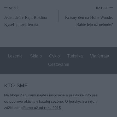
Navigácia
SPÄŤ
ĎALEJ
Jeden deň v Raji: Roklina
Krásny deň na Hohe Wande.
v
Kyseľ a nová ferrata
Babie leto už nebude?
článku
Lezenie
Skialp
Cyklo
Turistika
Via ferrata
Cestovanie
KTO SME
Na blogu Zagurami nájdeš inšpirácie a praktické info pre
outdoorové aktivity v každej sezóne. O horských a iných
zážitkoch
píšeme už od roku 2015
.