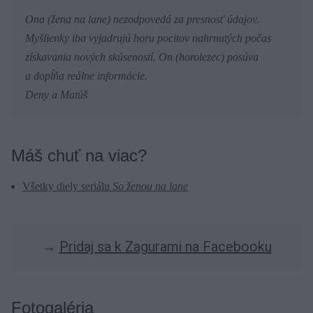
Ona (žena na lane) nezodpovedá za presnosť údajov.
Myšlienky iba vyjadrujú horu pocitov nahrnutých počas
získavania nových skúseností. On (horolezec) posúva
a dopĺňa reálne informácie.
Deny a Matúš
Máš chuť na viac?
Všetky diely seriálu
So ženou na lane
→
Pridaj sa k Zagurami na Facebooku
Fotogaléria