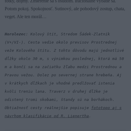
fotky, dojmy. Zmierenie sa s osudom. Iracionálne vybátie sa.
Potom pokoj. Spokojnosť. Sutinový, ale pohodový zostup, chata,
veget. Ale ten morál…
Horolezec
: Kolový štít, Stredom Šádek-Zlatník
(V+/VI-). Cesta vedie okolo previsov Prostrednej
veže Kolového štítu. Z tohto dôvodu majú jednotlivé
dĺžky okolo 30 m, s výnimkou poslednej, ktorá má 50
m a končí sa na začiatku žľabu medzi Prostrednou a
Pravou vežou. Dolez po severnej strane hrebeňa. Aj
v krátkych dĺžkach je vhodné predlžovať istenia
kvôli treniu lana. Traverz v druhej dĺžke je
odistený tromi skobami, štandy sú na borhákoch.
Obtiažnosť cesty reálnejšie popisuje
fototopo aj s
návrhom klasifikácie od R. Lienertha
.