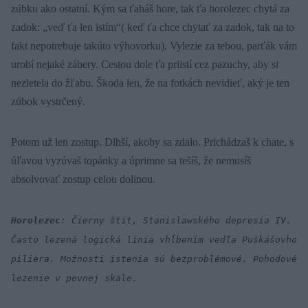
zúbku ako ostatní. Kým sa ťaháš hore, tak ťa horolezec chytá za
zadok: „veď ťa len istím“( keď ťa chce chytať za zadok, tak na to
fakt nepotrebuje takúto výhovorku). Vylezie za tebou, parťák vám
urobí nejaké zábery. Cestou dole ťa priistí cez pazuchy, aby si
nezletela do žľabu. Škoda len, že na fotkách nevidieť, aký je ten
zúbok vystrčený.
Potom už len zostup. Dlhší, akoby sa zdalo. Prichádzaš k chate, s
úľavou vyzúvaš topánky a úprimne sa tešíš, že nemusíš
absolvovať zostup celou dolinou.
Horolezec
: Čierny štít, Stanislawského depresia IV.
Často lezená logická línia vhĺbením vedľa Puškášovho
piliera. Možnosti istenia sú bezproblémové. Pohodové
lezenie v pevnej skale.