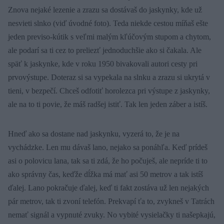
Znova nejaké lezenie a zrazu sa dostávaš do jaskynky, kde už
nesvieti slnko (viď úvodné foto). Teda niekde cestou míňaš ešte
jeden previso-kútik s veľmi malým kľúčovým stupom a chytom,
ale podarí sa ti cez to preliezť jednoduchšie ako si čakala. Ale
späť k jaskynke, kde v roku 1950 bivakovali autori cesty pri
prvovýstupe. Doteraz si sa vypekala na slnku a zrazu si ukrytá v
tieni, v bezpečí. Chceš odfotiť horolezca pri výstupe z jaskynky,
ale na to ti povie, že máš radšej istiť. Tak len jeden záber a istíš.
Hneď ako sa dostane nad jaskynku, vyzerá to, že je na
vychádzke. Len mu dávaš lano, nejako sa ponáhľa. Keď prídeš
asi o polovicu lana, tak sa ti zdá, že ho počuješ, ale nepríde ti to
ako správny čas, keďže dĺžka má mať asi 50 metrov a tak istíš
ďalej. Lano pokračuje ďalej, keď ti fakt zostáva už len nejakých
pár metrov, tak ti zvoní telefón. Prekvapí ťa to, zvykneš v Tatrách
nemať signál a vypnuté zvuky. No vybité vysielačky ti našepkajú,