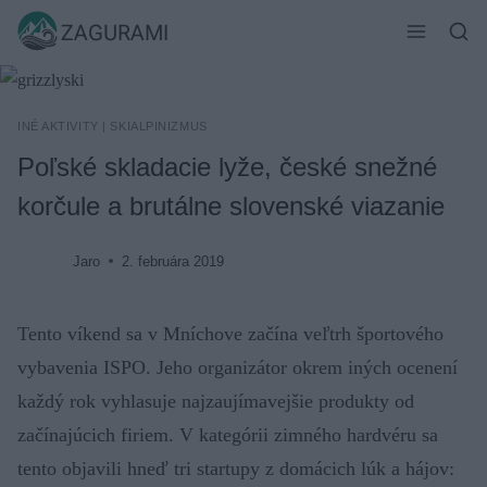
Skip
ZAGURAMI
to
content
INÉ AKTIVITY
|
SKIALPINIZMUS
Poľské skladacie lyže, české snežné
korčule a brutálne slovenské viazanie
Jaro
2. februára 2019
Tento víkend sa v Mníchove začína veľtrh športového
vybavenia ISPO. Jeho organizátor okrem iných ocenení
každý rok vyhlasuje najzaujímavejšie produkty od
začínajúcich firiem. V kategórii zimného hardvéru sa
tento objavili hneď tri startupy z domácich lúk a hájov: