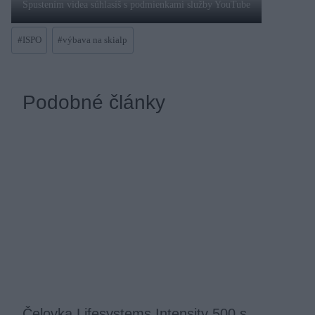
Spustením videa súhlasíš s podmienkami služby YouTube
Post
#
ISPO
#
výbava na skialp
Tags:
Podobné články
Čelovka Lifesystems Intensity 500 s