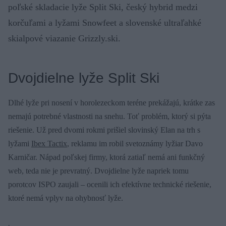
poľské skladacie lyže Split Ski, český hybrid medzi
korčuľami a lyžami Snowfeet a slovenské ultraľahké
skialpové viazanie Grizzly.ski.
Dvojdielne lyže Split Ski
Dlhé lyže pri nosení v horolezeckom teréne prekážajú, krátke zas
nemajú potrebné vlastnosti na snehu. Toť problém, ktorý si pýta
riešenie. Už pred dvomi rokmi prišiel slovinský Elan na trh s
lyžami
Ibex Tactix
, reklamu im robil svetoznámy lyžiar Davo
Karničar. Nápad poľskej firmy, ktorá zatiaľ nemá ani funkčný
web, teda nie je prevratný. Dvojdielne lyže napriek tomu
porotcov ISPO zaujali – ocenili ich efektívne technické riešenie,
ktoré nemá vplyv na ohybnosť lyže.