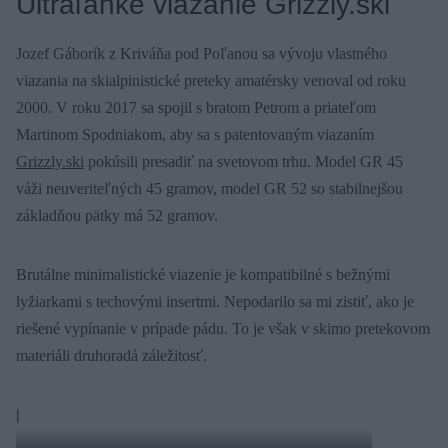
Ultraľahké viazanie Grizzly.ski
Jozef Gáborík z Kriváňa pod Poľanou sa vývoju vlastného
viazania na skialpinistické preteky amatérsky venoval od roku
2000. V roku 2017 sa spojil s bratom Petrom a priateľom
Martinom Spodniakom, aby sa s patentovaným viazaním
Grizzly.ski
pokúsili presadiť na svetovom trhu. Model GR 45
váži neuveriteľných 45 gramov, model GR 52 so stabilnejšou
základňou pätky má 52 gramov.
Brutálne minimalistické viazenie je kompatibilné s bežnými
lyžiarkami s techovými insertmi. Nepodarilo sa mi zistiť, ako je
riešené vypínanie v prípade pádu. To je však v skimo pretekovom
materiáli druhoradá záležitosť.
|