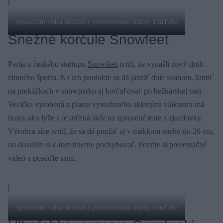
|
Spustením videa súhlasíš s podmienkami služby YouTube
Snežné korčule Snowfeet
Partia z českého startupu
Snowfeet
tvrdí, že vynašli nový druh
zimného športu. Na ich produkte sa dá jazdiť dole svahom, šantiť
na prekážkach v snowparku aj korčuľovať po bežkárskej trati.
Vecička vyrobená z plastu vystuženého sklenými vláknami má
hrany ako lyže a je určená skôr na upravené trate a zjazdovky.
Výrobca síce tvrdí, že sa dá použiť aj v mäkkom snehu do 20 cm,
no dovolím si o tom mierne pochybovať. Pozrite si prezentačné
video a posúďte sami.
|
Spustením videa súhlasíš s podmienkami služby YouTube