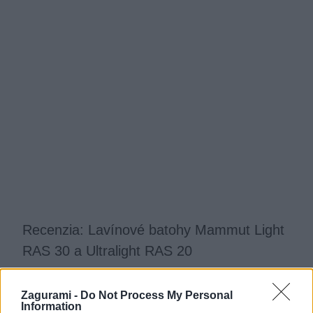
Recenzia: Lavínové batohy Mammut Light
RAS 30 a Ultralight RAS 20
Jaro
31. marca 2016
Zagurami -
Do Not Process My Personal
Information