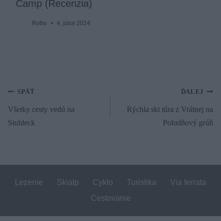
Camp (Recenzia)
Robo
4. júna 2024
Navigácia
SPÄŤ
ĎALEJ
Všetky cesty vedú na
Rýchla ski túra z Vrátnej na
v
Stuhleck
Poludňový grúň
článku
Lezenie
Skialp
Cyklo
Turistika
Via ferrata
Cestovanie