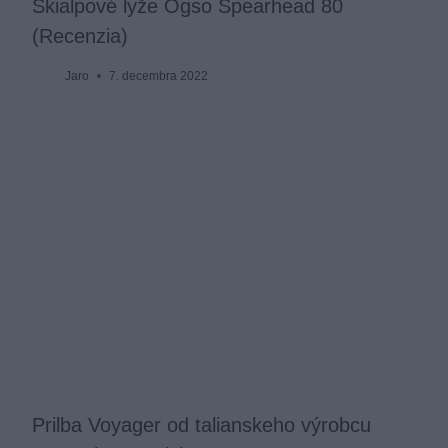
Skialpové lyže Ogso Spearhead 80
(Recenzia)
Jaro
7. decembra 2022
Prilba Voyager od talianskeho výrobcu