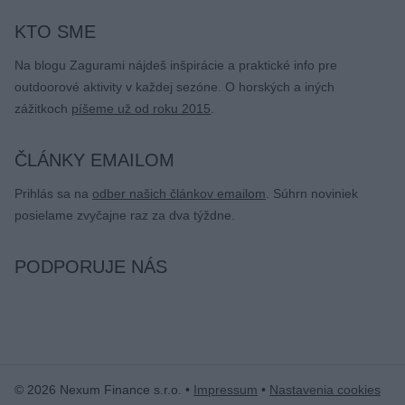
KTO SME
Na blogu Zagurami nájdeš inšpirácie a praktické info pre
outdoorové aktivity v každej sezóne. O horských a iných
zážitkoch
píšeme už od roku 2015
.
ČLÁNKY EMAILOM
Prihlás sa na
odber našich článkov emailom
. Súhrn noviniek
posielame zvyčajne raz za dva týždne.
PODPORUJE NÁS
© 2026 Nexum Finance s.r.o. •
Impressum
•
Nastavenia cookies