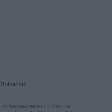
 Bolzanom
chvíľu prilietajú vrtuľníky a ty môžeš počas