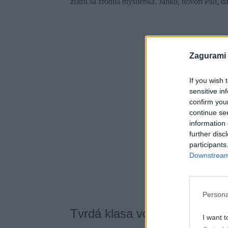
zrazu sa zrodila myšlienka. Janko, hovorí Pali, 
Zagurami
If you wish 
sensitive in
confirm you
continue se
information 
further disc
participants
Downstream 
Persona
Tvrdá klasa vo veľkej stene 
I want t