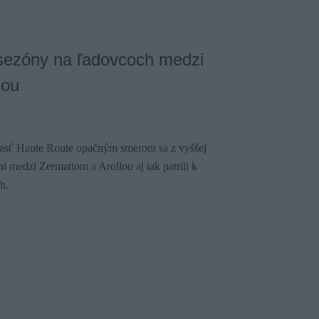
 sezóny na ľadovcoch medzi
lou
časť Haute Route opačným smerom sa z vyššej
ni medzi Zermattom a Arollou aj tak patrili k
h.