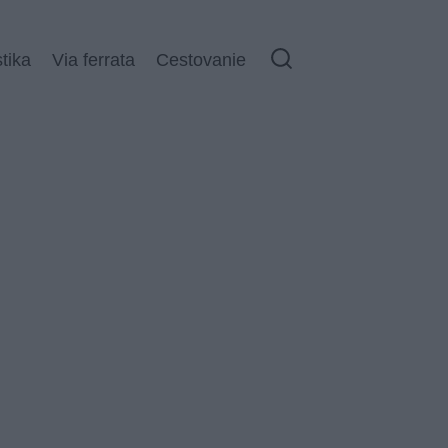
stika
Via ferrata
Cestovanie