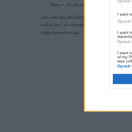
Opted 
Robo
16. júna 2022
I want t
Ako píše môj obľúbený lezecký sprievodca, Kreuz
Opted 
môžeš liezť vo východnom Rakúsku. Také tvrde
I want 
riadne namotivovalo.
Advertis
Opted 
I want t
of my P
was col
Opted 