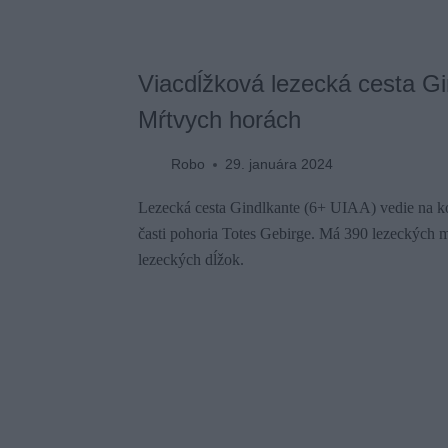
Viacdĺžková lezecká cesta Gi
Mŕtvych horách
Robo
29. januára 2024
Lezecká cesta Gindlkante (6+ UIAA) vedie na ko
časti pohoria Totes Gebirge. Má 390 lezeckých 
lezeckých dĺžok.