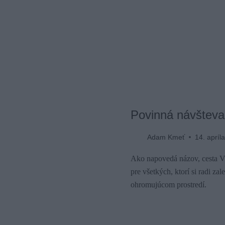
Povinná návšteva 
Adam Kmeť
14. apríl
Ako napovedá názov, cesta Vi
pre všetkých, ktorí si radi za
ohromujúcom prostredí.