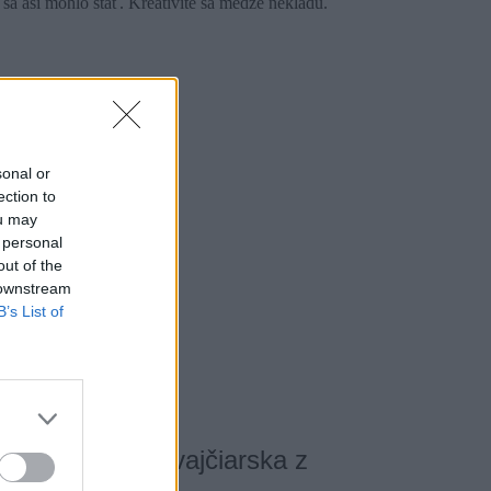
 sa asi mohlo stať. Kreativite sa medze nekladú.
sonal or
ection to
ou may
 personal
out of the
 downstream
B’s List of
najvyšší vrch Švajčiarska z