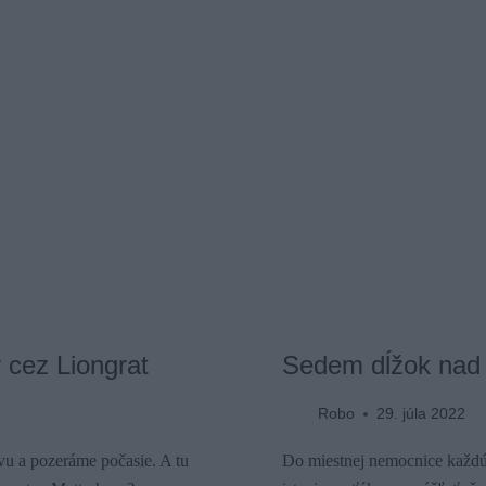
y cez Liongrat
Sedem dĺžok nad
Robo
29. júla 2022
vu a pozeráme počasie. A tu
Do miestnej nemocnice každú 