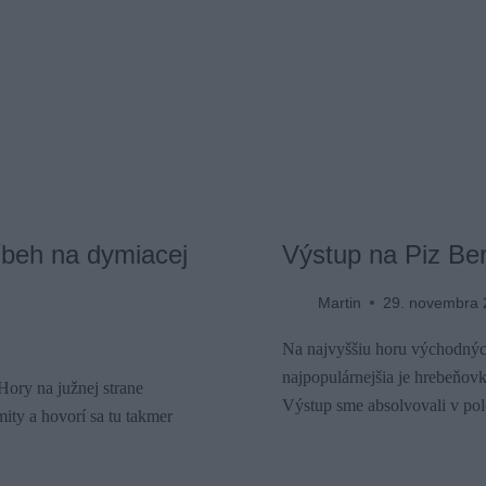
íbeh na dymiacej
Výstup na Piz Ber
Martin
29. novembra 
Na najvyššiu horu východných
najpopulárnejšia je hrebeňo
Hory na južnej strane
Výstup sme absolvovali v pol
ity a hovorí sa tu takmer