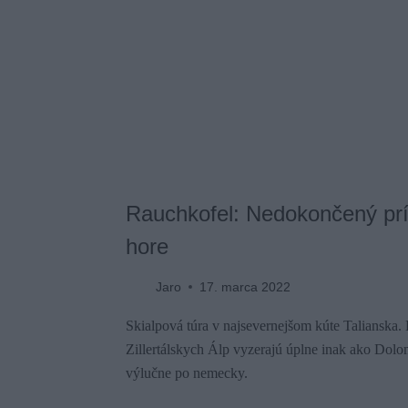
Rauchkofel: Nedokončený pr
hore
Jaro
17. marca 2022
Skialpová túra v najsevernejšom kúte Talianska. 
Zillertálskych Álp vyzerajú úplne inak ako Dolom
výlučne po nemecky.