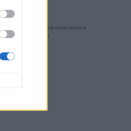
2
em štvortisícoviek a zároveň viacero horských
nosti na vysokohorské túry.