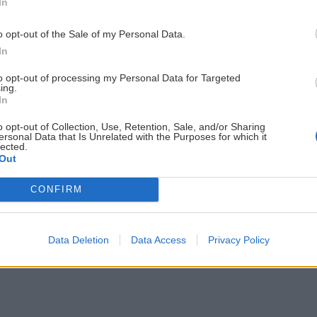
talianskej strany
In
o opt-out of the Sale of my Personal Data.
Martin
23. apríla 202
kante je to najlepšie, čo
In
nie autora ma samozrejme
V masíve Monte Rosa je až os
to opt-out of processing my Personal Data for Targeted
chát, čo poskytuje široké mož
ing.
In
o opt-out of Collection, Use, Retention, Sale, and/or Sharing
ersonal Data that Is Unrelated with the Purposes for which it
lected.
Out
CONFIRM
Data Deletion
Data Access
Privacy Policy