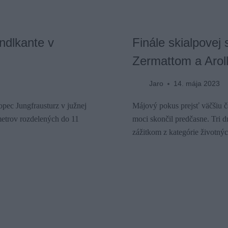
ndlkante v
Finále skialpovej
Zermattom a Arol
Jaro
14. mája 2023
pec Jungfrausturz v južnej
Májový pokus prejsť väčšiu 
metrov rozdelených do 11
moci skončil predčasne. Tri d
zážitkom z kategórie životnýc