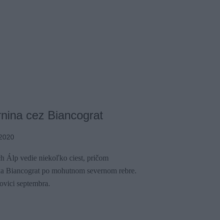
nina cez Biancograt
2020
 Álp vedie niekoľko ciest, pričom
vka Biancograt po mohutnom severnom rebre.
ovici septembra.