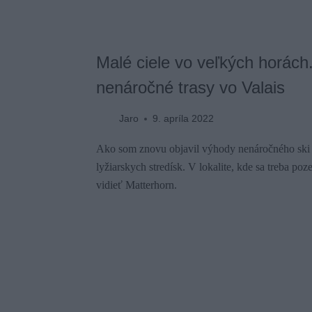
Malé ciele vo veľkých horách. 
nenáročné trasy vo Valais
Jaro
9. apríla 2022
Ako som znovu objavil výhody nenáročného ski t
lyžiarskych stredísk. V lokalite, kde sa treba po
vidieť Matterhorn.