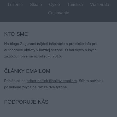
Lezenie
Skialp
Cyklo
Turistika
Via ferrata
Cestovanie
KTO SME
Na blogu Zagurami nájdeš inšpirácie a praktické info pre
outdoorové aktivity v každej sezóne. O horských a iných
zážitkoch
píšeme už od roku 2015
.
ČLÁNKY EMAILOM
Prihlás sa na
odber našich článkov emailom
. Súhrn noviniek
posielame zvyčajne raz za dva týždne.
PODPORUJE NÁS