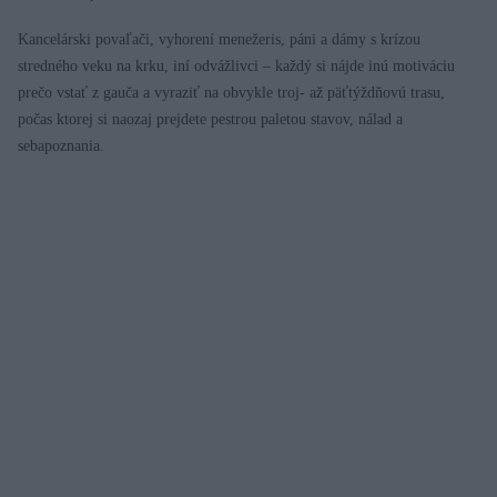
Kancelárski povaľači, vyhorení menežeris, páni a dámy s krízou
stredného veku na krku, iní odvážlivci – každý si nájde inú motiváciu
prečo vstať z gauča a vyraziť na obvykle troj- až päťtýždňovú trasu,
počas ktorej si naozaj prejdete pestrou paletou stavov, nálad a
sebapoznania.