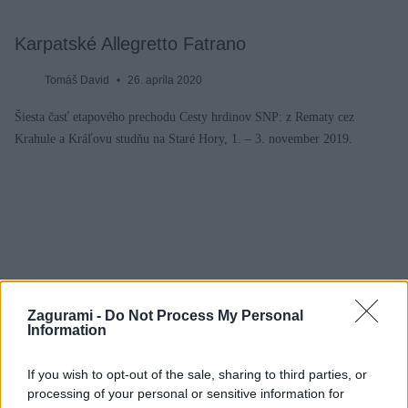
Karpatské Allegretto Fatrano
Tomáš David
26. apríla 2020
Šiesta časť etapového prechodu Cesty hrdinov SNP: z Rematy cez
Krahule a Kráľovu studňu na Staré Hory, 1. – 3. november 2019.
Zagurami -
Do Not Process My Personal
Information
If you wish to opt-out of the sale, sharing to third parties, or
processing of your personal or sensitive information for