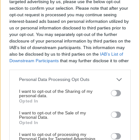
targeted advertising by us, please use the below opt-out
section to confirm your selection. Please note that after your
opt-out request is processed you may continue seeing
interest-based ads based on personal information utilized by
us or personal information disclosed to third parties prior to
Cesta hrdinov SNP, naša svadobná cesta
your opt-out. You may separately opt-out of the further
disclosure of your personal information by third parties on the
Elena
12. augusta 2018
IAB’s list of downstream participants. This information may
also be disclosed by us to third parties on the
IAB’s List of
Šesťdesiatnici Julo a Elena sa zoznámili na horách. Zdalo sa im byť
Downstream Participants
that may further disclose it to other
samozrejmé, že 800-kilometrový prechod naprieč Slovenskom nazvú
third parties.
svojou svadobnou cestou.
Personal Data Processing Opt Outs
I want to opt-out of the Sharing of my
personal data.
Opted In
I want to opt-out of the Sale of my
Personal Data.
Opted In
I want to opt-out of processing my
Personal Data for Targeted Advertising.