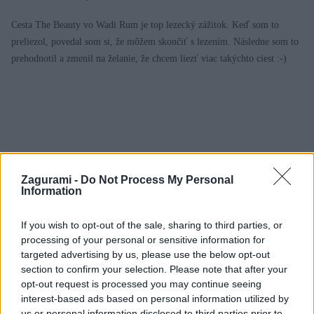
Cesta The Beauty vo Wadi Rum je top lezecký zážitok. Keď som to
preliezol, povedal som si, že môžem skončiť s lezením. Následne som to
prehodnotil a zmenil na želanie, že chcem liezť viac takýchto ciest :-)
Zagurami -
Do Not Process My Personal
Information
If you wish to opt-out of the sale, sharing to third parties, or
processing of your personal or sensitive information for
targeted advertising by us, please use the below opt-out
section to confirm your selection. Please note that after your
opt-out request is processed you may continue seeing
interest-based ads based on personal information utilized by
Neuveriteľné skalné mesto Petra
us or personal information disclosed to third parties prior to