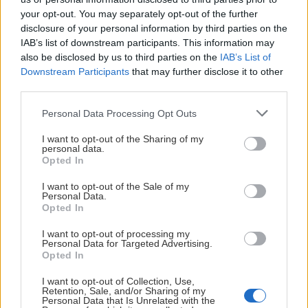
your opt-out. You may separately opt-out of the further
Marie
16. júla 2019
disclosure of your personal information by third parties on the
IAB’s list of downstream participants. This information may
Prechodila som po svete už mnoho miest, ale Petra v Jordánsku vo mne
also be disclosed by us to third parties on the
IAB’s List of
Downstream Participants
that may further disclose it to other
zanechala silný dojem. Magické miesto – dokonale ukryté, pýšiace sa
third parties.
majestátnymi stavbami vytesanými do pieskovca. Pri prechádzaní údolím
som si neustále kládla otázku: Ako je to vôbec možné? Ako mohli v tej
Personal Data Processing Opt Outs
dobe niečo také dokázať?
I want to opt-out of the Sharing of my
personal data.
Opted In
I want to opt-out of the Sale of my
Personal Data.
Lezenie
Skialp
Cyklo
Turistika
Via ferrata
Opted In
Cestovanie
I want to opt-out of processing my
Personal Data for Targeted Advertising.
Opted In
KTO SME
I want to opt-out of Collection, Use,
Retention, Sale, and/or Sharing of my
Na blogu Zagurami nájdeš inšpirácie a praktické info pre
Personal Data that Is Unrelated with the