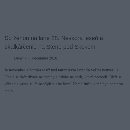
So ženou na lane 28: Neskorá jeseň a
skalkárčenie na Stene pod Skokom
Deny
8. decembra 2018
Je november a horolezec už nad tatranským lezením veľmi neuvažuje.
Obaja sa skôr dívate na cepíny a čakáte na sneh, ktorý nechodí. Blíži sa
víkend a pýtaš sa, či nepôjdete ešte liezť. Nemá fučať a má byť pomerne
teplo.