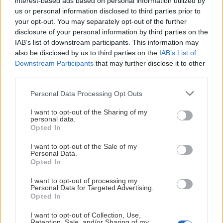
interest-based ads based on personal information utilized by
us or personal information disclosed to third parties prior to
your opt-out. You may separately opt-out of the further
disclosure of your personal information by third parties on the
IAB’s list of downstream participants. This information may
also be disclosed by us to third parties on the
IAB’s List of
Downstream Participants
that may further disclose it to other
third parties.
Personal Data Processing Opt Outs
I want to opt-out of the Sharing of my
personal data.
Opted In
So ženou na lane 16: Naľahko na Baranie rohy
I want to opt-out of the Sale of my
a Vežu pod Skokom
Personal Data.
Opted In
Deny
13. januára 2018
I want to opt-out of processing my
Personal Data for Targeted Advertising.
Dozvuky zo záveru tatranskej lezeckej sezóny – septembrové Baranie
Opted In
rohy a októbrová Veža pod Skokom. Ešte mám v zásobe report z jesennej
I want to opt-out of Collection, Use,
VHT-čky cez Medené lávky na Lomničák, a potom už hádam prídu aj
Retention, Sale, and/or Sharing of my