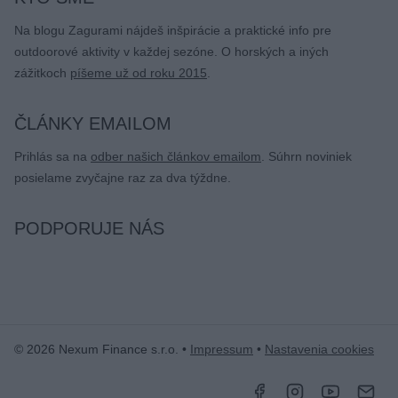
Na blogu Zagurami nájdeš inšpirácie a praktické info pre
outdoorové aktivity v každej sezóne. O horských a iných
zážitkoch
píšeme už od roku 2015
.
ČLÁNKY EMAILOM
Prihlás sa na
odber našich článkov emailom
. Súhrn noviniek
posielame zvyčajne raz za dva týždne.
PODPORUJE NÁS
© 2026 Nexum Finance s.r.o. •
Impressum
•
Nastavenia cookies