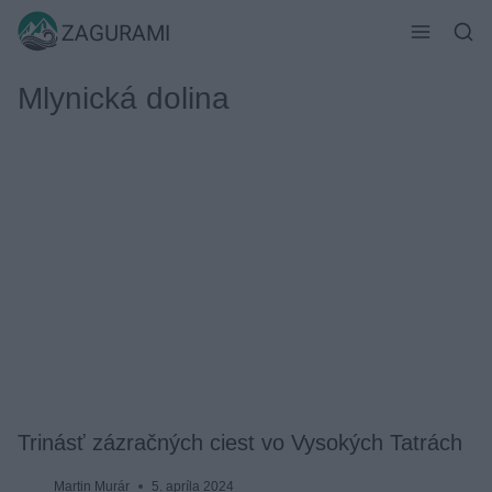
Skip
ZAGURAMI
to
content
Mlynická dolina
Trinásť zázračných ciest vo Vysokých Tatrách
Martin Murár
5. apríla 2024