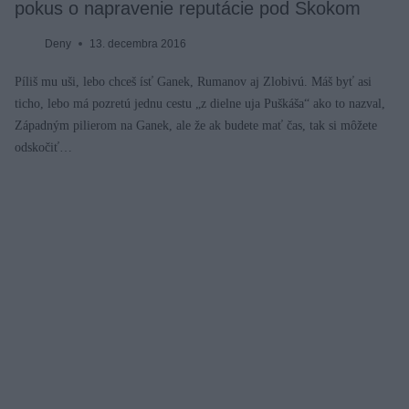
pokus o napravenie reputácie pod Skokom
Deny
13. decembra 2016
Píliš mu uši, lebo chceš ísť Ganek, Rumanov aj Zlobivú. Máš byť asi
ticho, lebo má pozretú jednu cestu „z dielne uja Puškáša“ ako to nazval,
Západným pilierom na Ganek, ale že ak budete mať čas, tak si môžete
odskočiť…