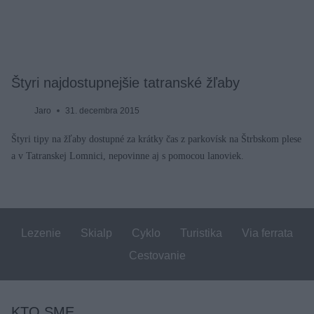
Štyri najdostupnejšie tatranské žľaby
Jaro
31. decembra 2015
Štyri tipy na žľaby dostupné za krátky čas z parkovísk na Štrbskom plese
a v Tatranskej Lomnici, nepovinne aj s pomocou lanoviek.
Lezenie
Skialp
Cyklo
Turistika
Via ferrata
Cestovanie
KTO SME