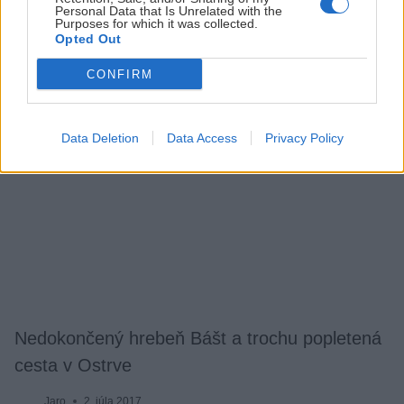
zimnejšie zážitky.
Personal Data that Is Unrelated with the
Purposes for which it was collected.
Opted Out
CONFIRM
Data Deletion
Data Access
Privacy Policy
Nedokončený hrebeň Bášt a trochu popletená
cesta v Ostrve
Jaro
2. júla 2017