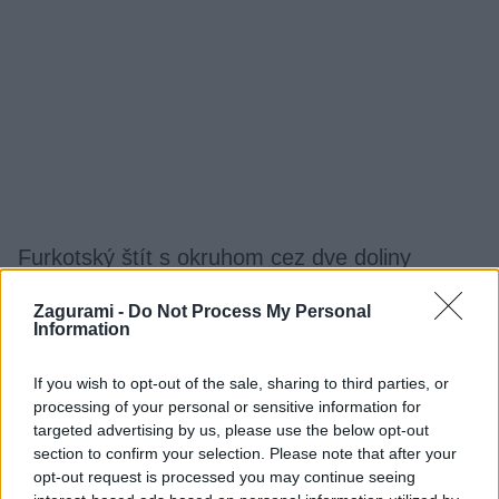
Furkotský štít s okruhom cez dve doliny
Jaro
11. apríla 2018
Zagurami -
Do Not Process My Personal
Information
Po náročnej sobote strávenej prechodom tatranskej Haute Route hľadáme
na nedeľu niečo s krátkym nástupom a rýchle. Ale zase nie že popri
If you wish to opt-out of the sale, sharing to third parties, or
zjazdovke do Lomnického sedla a nazad.
processing of your personal or sensitive information for
targeted advertising by us, please use the below opt-out
section to confirm your selection. Please note that after your
opt-out request is processed you may continue seeing