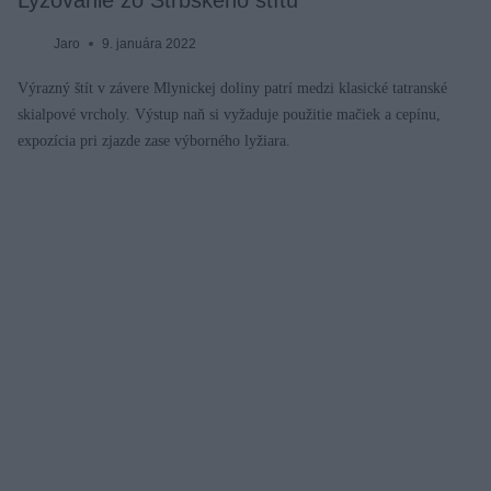
Lyžovanie zo Štrbského štítu
Jaro
9. januára 2022
Výrazný štít v závere Mlynickej doliny patrí medzi klasické tatranské
skialpové vrcholy. Výstup naň si vyžaduje použitie mačiek a cepínu,
expozícia pri zjazde zase výborného lyžiara.