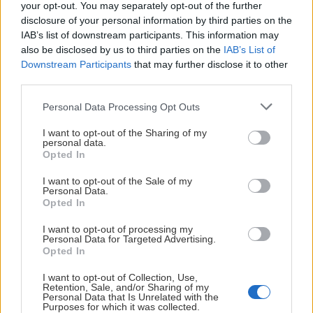
Veitsch netradične, sever aj juh na jeden záťah
your opt-out. You may separately opt-out of the further
disclosure of your personal information by third parties on the
Jaro
8. februára 2017
IAB’s list of downstream participants. This information may
also be disclosed by us to third parties on the
IAB’s List of
V sobotu si pri tréningovom výšľape v rámci rodinnej lyžovačky
Downstream Participants
that may further disclose it to other
obzerám základové lavíny vypadané v žľaboch skalnej hradby
third parties.
Veitschalpe. Ešte netuším, že v nedeľu jedným z tých svahov zlyžujem a
druhým vystúpam nazad. Sobota: Prieskum terénu na južnej strane Tri…
Personal Data Processing Opt Outs
I want to opt-out of the Sharing of my
personal data.
Opted In
I want to opt-out of the Sale of my
Lezenie
Skialp
Cyklo
Turistika
Via ferrata
Personal Data.
Opted In
Cestovanie
I want to opt-out of processing my
Personal Data for Targeted Advertising.
Opted In
KTO SME
I want to opt-out of Collection, Use,
Retention, Sale, and/or Sharing of my
Na blogu Zagurami nájdeš inšpirácie a praktické info pre
Personal Data that Is Unrelated with the
outdoorové aktivity v každej sezóne. O horských a iných
Purposes for which it was collected.