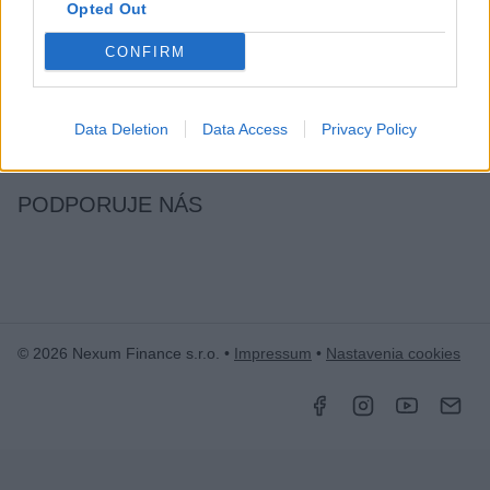
Opted Out
zážitkoch
píšeme už od roku 2015
.
CONFIRM
ČLÁNKY EMAILOM
Prihlás sa na
odber našich článkov emailom
. Súhrn noviniek
Data Deletion
Data Access
Privacy Policy
posielame zvyčajne raz za dva týždne.
PODPORUJE NÁS
© 2026 Nexum Finance s.r.o. •
Impressum
•
Nastavenia cookies