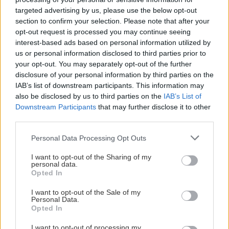
targeted advertising by us, please use the below opt-out
section to confirm your selection. Please note that after your
opt-out request is processed you may continue seeing
interest-based ads based on personal information utilized by
us or personal information disclosed to third parties prior to
your opt-out. You may separately opt-out of the further
Osem z tisíc dôvodov na výlet do
disclosure of your personal information by third parties on the
Provensálska
IAB’s list of downstream participants. This information may
also be disclosed by us to third parties on the
IAB’s List of
Jaro
13. augusta 2019
Downstream Participants
that may further disclose it to other
third parties.
Skromných osem tipov z júnového road tripu, keď sme sa dvakrát
Personal Data Processing Opt Outs
presúvali krížom cez Provensálsko a strávili tam dohromady asi desať
dní. Nájdeš medzi nimi notoricky známe turistické destinácie, ktoré sa
I want to opt-out of the Sharing of my
jednoducho nedajú ignorovať, aj zaujímavosti mimo záberu bedekrov.
personal data.
Opted In
I want to opt-out of the Sale of my
Personal Data.
Opted In
I want to opt-out of processing my