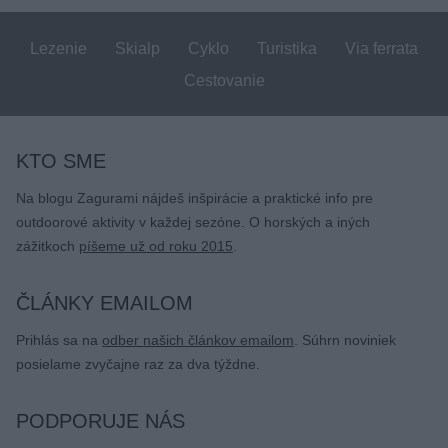
Lezenie
Skialp
Cyklo
Turistika
Via ferrata
Cestovanie
KTO SME
Na blogu Zagurami nájdeš inšpirácie a praktické info pre
outdoorové aktivity v každej sezóne. O horských a iných
zážitkoch
píšeme už od roku 2015
.
ČLÁNKY EMAILOM
Prihlás sa na
odber našich článkov emailom
. Súhrn noviniek
posielame zvyčajne raz za dva týždne.
PODPORUJE NÁS