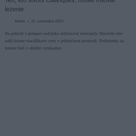
Ten, kto stvoril Calanques, musel milovať
lezenie
Martin
22. novembra 2024
Na pobreží Calanques neďaleko miliónovej metropoly Marseille sme
našli krásne viacdĺžkové cesty v jedinečnom prostredí. Podmienky na
lezenie boli v októbri vynikajúce.