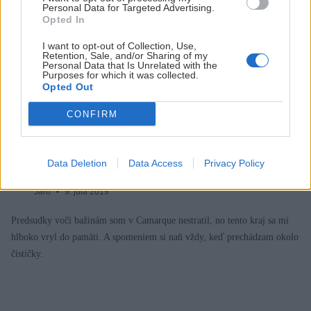
Personal Data for Targeted Advertising.
Opted In
I want to opt-out of Collection, Use,
Retention, Sale, and/or Sharing of my
Personal Data that Is Unrelated with the
Purposes for which it was collected.
Opted Out
CONFIRM
Camargue – kraj, na ktorý sa spomína nosom
Data Deletion
Data Access
Privacy Policy
Jaro
9. júla 2019
Predsudky voči bažinám som v Camarque nestratil, no tento kraj sa mi
hlboko vryl do pamäti. A spomeniem si naň vždy, keď prechádzam okolo
čističky.