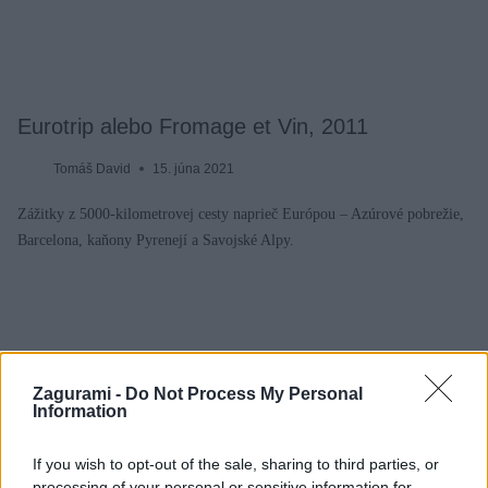
Eurotrip alebo Fromage et Vin, 2011
Tomáš David
15. júna 2021
Zážitky z 5000-kilometrovej cesty naprieč Európou – Azúrové pobrežie,
Barcelona, kaňony Pyrenejí a Savojské Alpy.
Zagurami -
Do Not Process My Personal
Information
If you wish to opt-out of the sale, sharing to third parties, or
processing of your personal or sensitive information for