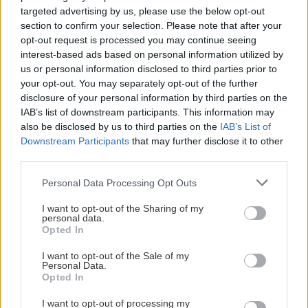
targeted advertising by us, please use the below opt-out
section to confirm your selection. Please note that after your
opt-out request is processed you may continue seeing
interest-based ads based on personal information utilized by
us or personal information disclosed to third parties prior to
Štyri dni na Muránskej planine
your opt-out. You may separately opt-out of the further
disclosure of your personal information by third parties on the
Elena
7. augusta 2017
IAB’s list of downstream participants. This information may
also be disclosed by us to third parties on the
IAB’s List of
Na tento rok máme naplánovaných pár prechodov pohorí, ale Muránsku
Downstream Participants
that may further disclose it to other
planinu sme zaradili dodatočne – inšpirovalo nás jedno krátke video na
third parties.
webe. Pár dní sme plánovali trasu a balili, pozerali predpoveď počasia,
Personal Data Processing Opt Outs
neodradilo nás ani avizované zhoršenie. Batohy mali do desať kíl…
I want to opt-out of the Sharing of my
personal data.
Opted In
I want to opt-out of the Sale of my
Personal Data.
Opted In
I want to opt-out of processing my