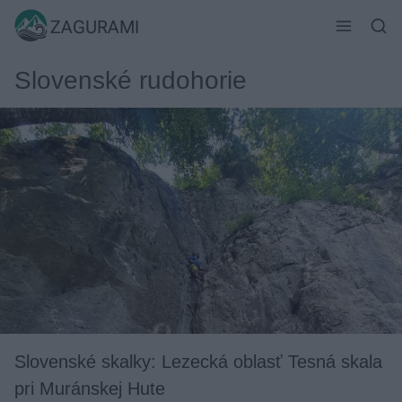
Skip
ZAGURAMI
to
content
Slovenské rudohorie
Slovenské skalky: Lezecká oblasť Tesná skala
pri Muránskej Hute