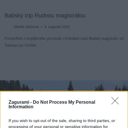
Babský trip Rudnou magistrálou
Marika Zelinová
6. augusta 2020
Fotopríbeh z trojdňového prechodu východnej časti Rudnej magistrály od
Šumiaca po Osrblie.
Zagurami -
Do Not Process My Personal
Information
If you wish to opt-out of the sale, sharing to third parties, or
processing of your personal or sensitive information for