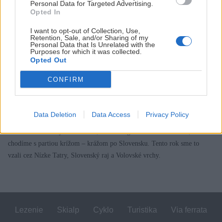
Personal Data for Targeted Advertising.
Opted In
I want to opt-out of Collection, Use,
Retention, Sale, and/or Sharing of my
Personal Data that Is Unrelated with the
Purposes for which it was collected.
Opted Out
CONFIRM
Novembrové putovanie zo Štrby do Rožňavy
Martin Sekér
28. novembra 2015
Data Deletion
Data Access
Privacy Policy
Od roku 1997 vždy v novembri, okolo magického sedemnásteho,
chodíme s partiou krížom – krážom po Slovensku. Tento rok sme to
vzali cez Nízke Tatry, Slovenský raj a Volovské vrchy.
Lezenie
Skialp
Cyklo
Turistika
Via ferrata