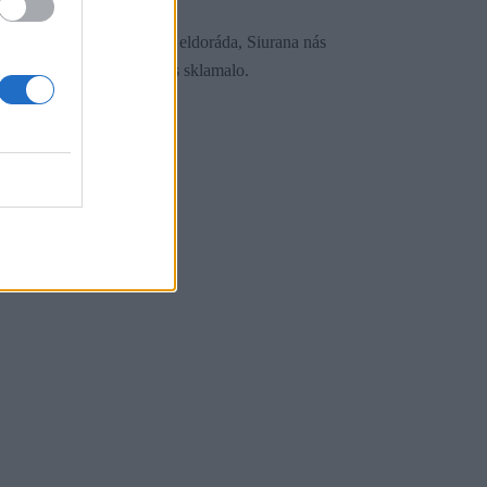
o potvrdilo chýr lezeckého eldoráda, Siurana nás
ríjemne prekvapilo, Sagres sklamalo.