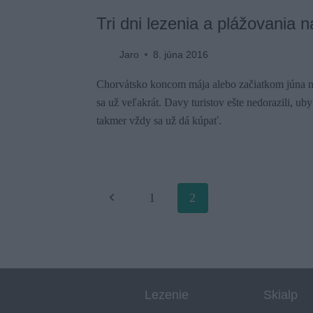
Tri dni lezenia a plážovania 
Jaro
8. júna 2016
Chorvátsko koncom mája alebo začiatkom júna n
sa už veľakrát. Davy turistov ešte nedorazili, ub
takmer vždy sa už dá kúpať.
Page
Späť
1
2
navigation
Lezenie
Skialp