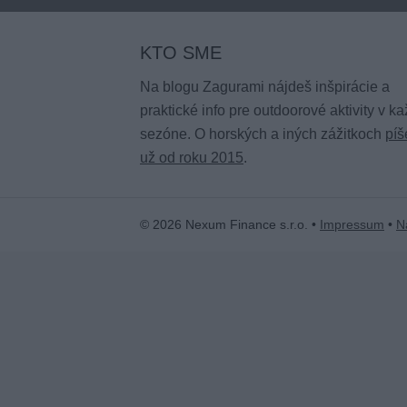
KTO SME
Na blogu Zagurami nájdeš inšpirácie a
praktické info pre outdoorové aktivity v ka
sezóne. O horských a iných zážitkoch
pí
už od roku 2015
.
© 2026 Nexum Finance s.r.o. •
Impressum
•
N