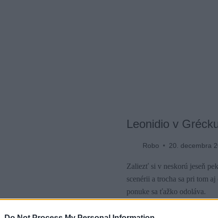
Leonidio v Gréck
Robo
20. decembra 
Zaliezť si v neskorú jeseň pe
scenérii a trocha sa pri tom 
ponuke sa ťažko odoláva.
 -
Do Not Process My Personal Information