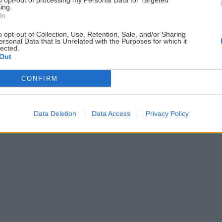
to opt-out of processing my Personal Data for Targeted
Azúrového pobrežia: La
ing.
 Alpes Maritimes.
In
Za 18 dní 7 oblastí. El Chorr
zaskočila, Mallos de Riglos p
o opt-out of Collection, Use, Retention, Sale, and/or Sharing
ersonal Data that Is Unrelated with the Purposes for which it
lected.
Out
CONFIRM
Data Deletion
Data Access
Privacy Policy