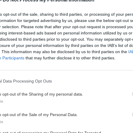
to opt-out of the sale, sharing to third parties, or processing of your per
formation for targeted advertising by us, please use the below opt-out s
r selection. Please note that after your opt-out request is processed y
eing interest-based ads based on personal information utilized by us or
disclosed to third parties prior to your opt-out. You may separately opt-
losure of your personal information by third parties on the IAB’s list of
. This information may also be disclosed by us to third parties on the
IA
Participants
that may further disclose it to other third parties.
l Data Processing Opt Outs
o opt-out of the Sharing of my personal data.
In
ovom pobreží
Aprílový lezecký 
o opt-out of the Sale of my Personal Data.
Portugalsku
In
Roman Kollár
22. jún