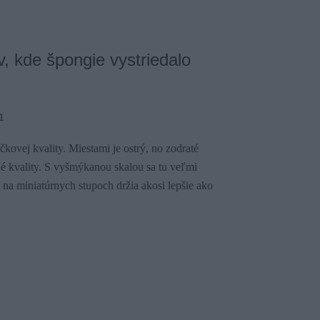
, kde špongie vystriedalo
1
ovej kvality. Miestami je ostrý, no zodraté
né kvality. S vyšmýkanou skalou sa tu veľmi
j na miniatúrnych stupoch držia akosi lepšie ako