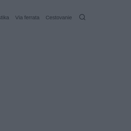
stika
Via ferrata
Cestovanie