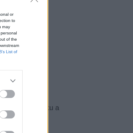
sonal or
ection to
ou may
 personal
out of the
 downstream
B’s List of
trip po Španielsku a
a 2018