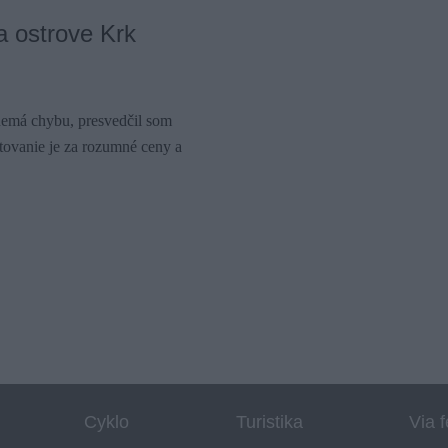
na ostrove Krk
emá chybu, presvedčil som
ytovanie je za rozumné ceny a
Cyklo
Turistika
Via f