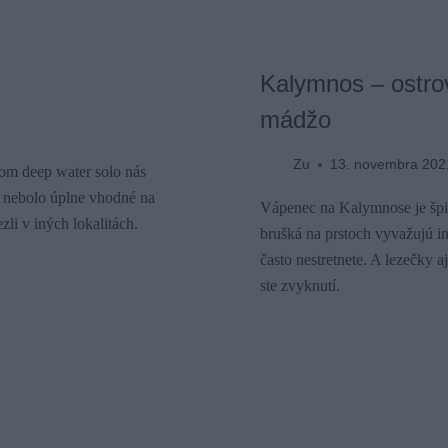
Kalymnos – ostrov
mádžo
Zu
13. novembra 202
lom deep water solo nás
o nebolo úplne vhodné na
Vápenec na Kalymnose je špičk
li v iných lokalitách.
brušká na prstoch vyvažujú i
často nestretnete. A lezečky a
ste zvyknutí.