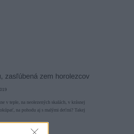
u, zasľúbená zem horolezcov
2019
kne v teple, na neolezených skalách, v krásnej
aj okúpať, na pohodu aj s malými deťmi? Takej