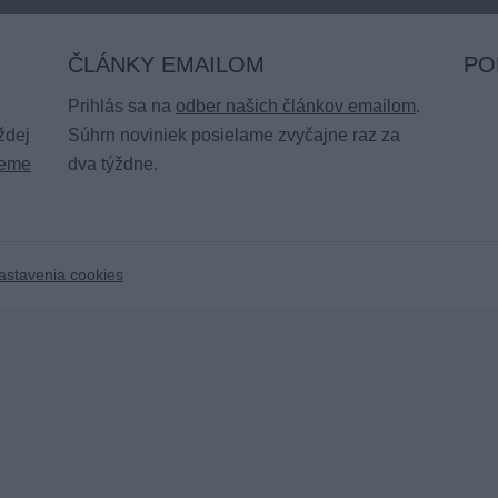
ČLÁNKY EMAILOM
PO
Prihlás sa na
odber našich článkov emailom
.
ždej
Súhrn noviniek posielame zvyčajne raz za
šeme
dva týždne.
astavenia cookies