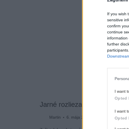
If you wish 
sensitive in
confirm you
continue se
information 
further disc
participants
Downstream 
Persona
I want t
Opted 
Jarné rozliezanie sa na Azúr
I want t
Martin
6. mája 2019
Opted 