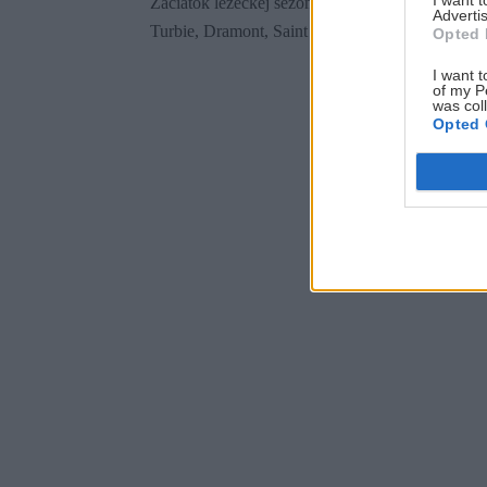
I want 
Začiatok lezeckej sezóny na slnečných skalách 
Advertis
Turbie, Dramont, Saint Jeannet. K tomu výlet do
Opted 
I want t
of my P
was col
Opted 