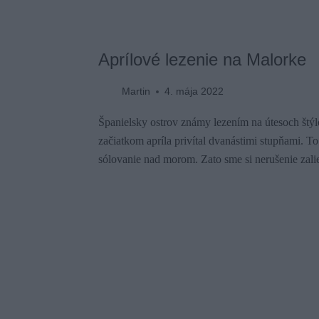
Aprílové lezenie na Malorke
Martin
4. mája 2022
Španielsky ostrov známy lezením na útesoch štý
začiatkom apríla privítal dvanástimi stupňami. T
sólovanie nad morom. Zato sme si nerušenie zaliez