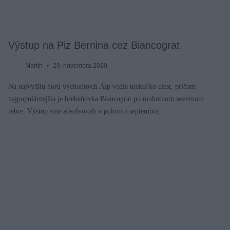
Výstup na Piz Bernina cez Biancograt
Martin
29. novembra 2020
Na najvyššiu horu východných Álp vedie niekoľko ciest, pričom
najpopulárnejšia je hrebeňovka Biancograt po mohutnom severnom
rebre. Výstup sme absolvovali v polovici septembra.