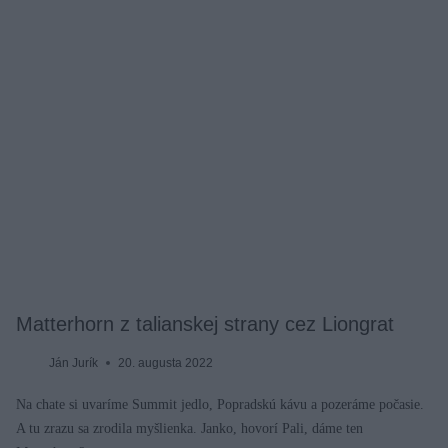
Matterhorn z talianskej strany cez Liongrat
Ján Jurík
20. augusta 2022
Na chate si uvaríme Summit jedlo, Popradskú kávu a pozeráme počasie.
A tu zrazu sa zrodila myšlienka. Janko, hovorí Pali, dáme ten