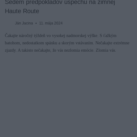
Sedem predpokladov úspechu na zimnej
Haute Route
Ján Jacina
11. mája 2024
Čakajte náročný týždeň vo vysokej nadmorskej výške. S ťažkým
batohom, nedostatkom spánku a skorým vstávaním. Nečakajte extrémne
zjazdy. A takisto nečakajte, že vás nezlomia emócie. Zlomia vás.