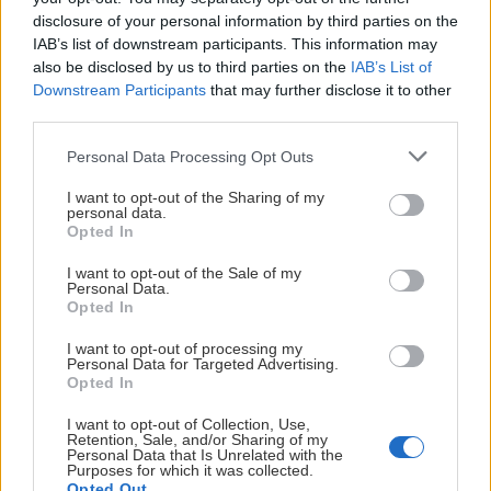
disclosure of your personal information by third parties on the
V masíve Monte Rosa je až osem štvortisícoviek a zároveň viacero
IAB’s list of downstream participants. This information may
horských chát, čo poskytuje široké možnosti na vysokohorské túry.
also be disclosed by us to third parties on the
IAB’s List of
Downstream Participants
that may further disclose it to other
third parties.
Personal Data Processing Opt Outs
I want to opt-out of the Sharing of my
personal data.
Opted In
I want to opt-out of the Sale of my
Personal Data.
Opted In
I want to opt-out of processing my
Personal Data for Targeted Advertising.
Opted In
I want to opt-out of Collection, Use,
Retention, Sale, and/or Sharing of my
Personal Data that Is Unrelated with the
Malé ciele vo veľkých horách. Tri tipy na
Purposes for which it was collected.
Opted Out