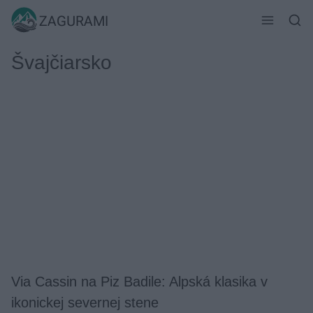
Skip
ZAGURAMI
to
content
Švajčiarsko
Via Cassin na Piz Badile: Alpská klasika v
ikonickej severnej stene