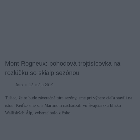
Mont Rogneux: pohodová trojtisícovka na
rozlúčku so skialp sezónou
Jaro
13. mája 2019
Tušiac, že to bude záverečná túra sezóny, sme pri výbere cieľa stavili na
istou. Keďže sme sa s Martinom nachádzali vo Švajčiarsku blízko
Walliských Álp, vyberať bolo z čoho.