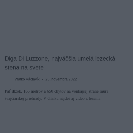
Diga Di Luzzone, najväčšia umelá lezecká
stena na svete
Vratko Václavík
23. novembra 2022
Päť dĺžok, 165 metrov a 650 chytov na vonkajšej strane múra
švajčiarskej priehrady. V článku nájdeš aj video z lezenia.