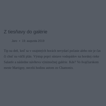
Z tiesňavy do galérie
Jaro
19. augusta 2019
Tip na deň, keď sa v ozajstných horách nevydarí počasie alebo nie je čas
či chuť na väčší plán. Výstup popri sústave vodopádov na horskej rieke
Salanfe a následne návšteva výnimočnej galérie. Kde? Vo švajčiarskom
meste Martigny, necelú hodinu autom zo Chamonix.