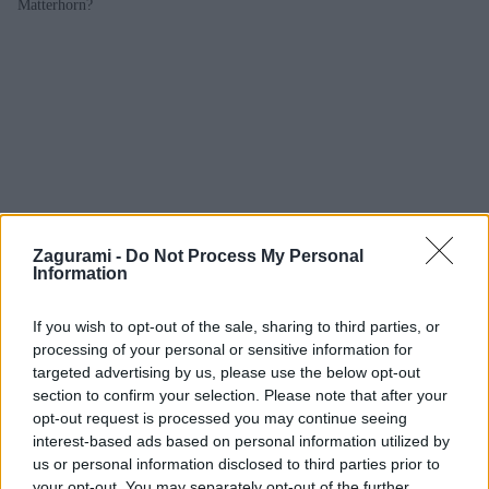
Matterhorn?
Zagurami -
Do Not Process My Personal
Information
If you wish to opt-out of the sale, sharing to third parties, or
processing of your personal or sensitive information for
targeted advertising by us, please use the below opt-out
section to confirm your selection. Please note that after your
Dufourspitze: Na najvyšší vrch Švajčiarska z
opt-out request is processed you may continue seeing
talianskej strany
interest-based ads based on personal information utilized by
us or personal information disclosed to third parties prior to
Martin
23. apríla 2022
your opt-out. You may separately opt-out of the further