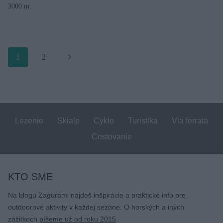
3000 m.
Page
1
2
Ďalej
navigation
Lezenie
Skialp
Cyklo
Turistika
Via ferrata
Cestovanie
KTO SME
Na blogu Zagurami nájdeš inšpirácie a praktické info pre
outdoorové aktivity v každej sezóne. O horských a iných
zážitkoch
píšeme už od roku 2015
.