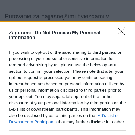
Putovanie za najjasnejšími hviezdami v
Bieszcadoch
Zagurami -
Do Not Process My Personal
Information
Martin Sekér
8. decembra 2015
Tak ďaleko ako v novembri 2014 sme ešte neputovali, tak
If you wish to opt-out of the sale, sharing to third parties, or
blízko sme ešte k sebe nemali. V ďalšom texte niekoľko
processing of your personal or sensitive information for
najvýraznejších spomienok.
targeted advertising by us, please use the below opt-out
section to confirm your selection. Please note that after your
opt-out request is processed you may continue seeing
interest-based ads based on personal information utilized by
us or personal information disclosed to third parties prior to
your opt-out. You may separately opt-out of the further
disclosure of your personal information by third parties on the
IAB’s list of downstream participants. This information may
also be disclosed by us to third parties on the
IAB’s List of
Downstream Participants
that may further disclose it to other
third parties.