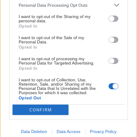
Personal Data Processing Opt Outs
I want to opt-out of the Sharing of my
personal data.
Opted In
I want to opt-out of the Sale of my
Personal Data.
Opted In
Zo sedla bicykla je Zakarpatská Ukrajina
I want to opt-out of processing my
magická
Personal Data for Targeted Advertising.
Opted In
Martin Sekér
12. októbra 2015
I want to opt-out of Collection, Use,
Retention, Sale, and/or Sharing of my
Ďalšia akcia do krajiny pod Karpatami s veľkým U na
Personal Data that Is Unrelated with the
začiatku. U ako Úžasná, Uhrančivá, Už aby sme boli zase späť.
Purposes for which it was collected.
Opted Out
Obrazové a iné svedectvá zo sedla kostitrasu.
CONFIRM
Data Deletion
Data Access
Privacy Policy
Lezenie
Skialp
Cyklo
Turistika
Via ferrata