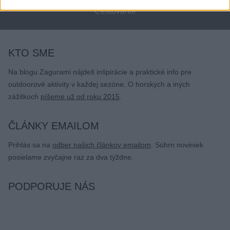
Cestovanie
KTO SME
Na blogu Zagurami nájdeš inšpirácie a praktické info pre
outdoorové aktivity v každej sezóne. O horských a iných
zážitkoch
píšeme už od roku 2015
.
ČLÁNKY EMAILOM
Prihlás sa na
odber našich článkov emailom
. Súhrn noviniek
posielame zvyčajne raz za dva týždne.
PODPORUJE NÁS