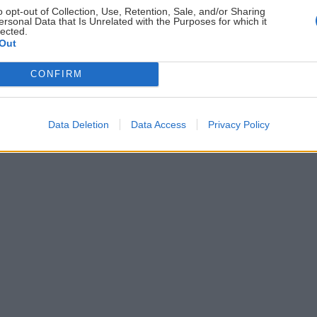
ždej
Súhrn noviniek posielame zvyčajne raz za
o opt-out of Collection, Use, Retention, Sale, and/or Sharing
ersonal Data that Is Unrelated with the Purposes for which it
šeme
dva týždne.
lected.
Out
CONFIRM
astavenia cookies
Data Deletion
Data Access
Privacy Policy