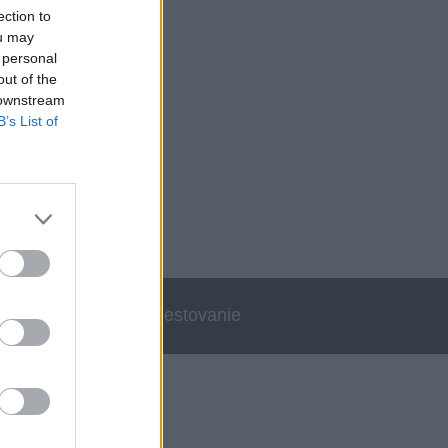
ection to
ou may
 personal
out of the
 downstream
B’s List of
errata
Cestovanie
DPORUJE NÁS