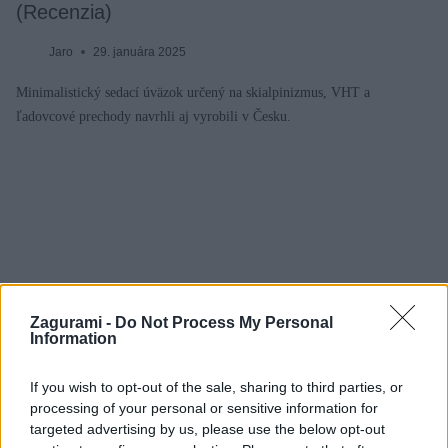
(Recenzia)
Jaro
29. januára 2025
Minimalistický sedací úväzok určený na skialpinizmus, VHT a
ľadovcové prechody navrhli aj vyrobili v Česku.
Zagurami -
Do Not Process My Personal
Information
If you wish to opt-out of the sale, sharing to third parties, or
processing of your personal or sensitive information for
targeted advertising by us, please use the below opt-out