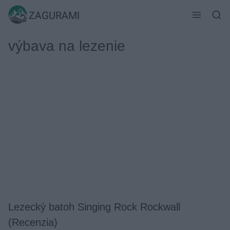
Skip
ZAGURAMI
to
content
výbava na lezenie
Lezecký batoh Singing Rock Rockwall
(Recenzia)