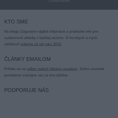
Cestovanie
KTO SME
Na blogu Zagurami nájdeš inšpirácie a praktické info pre
outdoorové aktivity v každej sezóne. O horských a iných
zážitkoch
píšeme už od roku 2015
.
ČLÁNKY EMAILOM
Prihlás sa na
odber našich článkov emailom
. Súhrn noviniek
posielame zvyčajne raz za dva týždne.
PODPORUJE NÁS