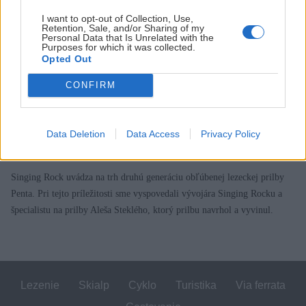
I want to opt-out of Collection, Use,
Retention, Sale, and/or Sharing of my
Personal Data that Is Unrelated with the
Purposes for which it was collected.
Opted Out
CONFIRM
Je tu druhá generácia ľahkej lezeckej prilby
Penta
Data Deletion
Data Access
Privacy Policy
Zagurami
24. júna 2023
Singing Rock uvádza na trh druhú generáciu obľúbenej lezeckej prilby
Penta. Pri tejto príležitosti sme vyspovedali vývojára Singing Rocku a
špecialistu na prilby Aleša Steklého, ktorý prilbu navrhol a vyvinul.
Lezenie
Skialp
Cyklo
Turistika
Via ferrata