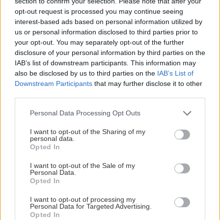
section to confirm your selection. Please note that after your
opt-out request is processed you may continue seeing
interest-based ads based on personal information utilized by
us or personal information disclosed to third parties prior to
Kedy treba dať podlepiť lezky? Plus tipy ako
your opt-out. You may separately opt-out of the further
sa o ne starať
disclosure of your personal information by third parties on the
IAB’s list of downstream participants. This information may
Zagurami
9. januára 2025
also be disclosed by us to third parties on the
IAB’s List of
Downstream Participants
that may further disclose it to other
Príbeh firmy Lezolep v podaní jej spoluzakladateľov Miša Kohna a Peťa
third parties.
Hudečka. Praktické rady ako sa starať o lezky a kedy je najvyšší čas na
Personal Data Processing Opt Outs
ich odbornú opravu.
I want to opt-out of the Sharing of my
personal data.
Opted In
I want to opt-out of the Sale of my
Personal Data.
Opted In
I want to opt-out of processing my
Personal Data for Targeted Advertising.
Opted In